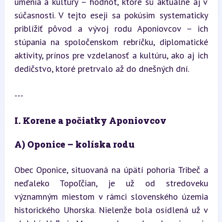
umenia a kultúry – hodnôt, ktoré sú aktuálne aj v 
súčasnosti. V tejto eseji sa pokúsim systematicky 
priblížiť pôvod a vývoj rodu Aponiovcov – ich 
stúpania na spoločenskom rebríčku, diplomatické 
aktivity, prínos pre vzdelanosť a kultúru, ako aj ich 
dedičstvo, ktoré pretrvalo až do dnešných dní.
---
I. Korene a počiatky Aponiovcov
A) Oponice – kolíska rodu
Obec Oponice, situovaná na úpätí pohoria Tribeč a 
neďaleko Topoľčian, je už od stredoveku 
významným miestom v rámci slovenského územia 
historického Uhorska. Nielenže bola osídlená už v 