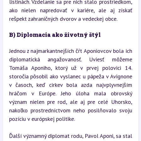
listinách. Vzdelanie sa pre nich stalo prostriedkom, 
ako nielen napredovať v kariére, ale aj získať 
rešpekt zahraničných dvorov a vedeckej obce.
B) Diplomacia ako životný štýl
Jednou z najmarkantnejších čŕt Aponiovcov bola ich 
diplomatická angažovanosť. Uviesť môžeme 
Tomáša Aponiho, ktorý už v prvej polovici 14. 
storočia pôsobil ako vyslanec u pápeža v Avignone 
v časoch, keď cirkev bola azda najvplyvnejším 
hráčom v Európe. Jeho úloha mala obrovský 
význam nielen pre rod, ale aj pre celé Uhorsko, 
nakoľko prostredníctvom neho posilňovalo svoju 
pozíciu v európskej politike.
Ďalší významný diplomat rodu, Pavol Aponi, sa stal 