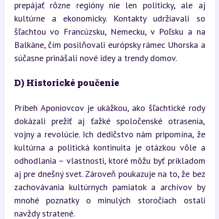
prepájať rôzne regióny nie len politicky, ale aj 
kultúrne a ekonomicky. Kontakty udržiavali so 
šľachtou vo Francúzsku, Nemecku, v Poľsku a na 
Balkáne, čím posilňovali európsky rámec Uhorska a 
súčasne prinášali nové idey a trendy domov.
D) Historické poučenie
Príbeh Aponiovcov je ukážkou, ako šľachtické rody 
dokázali prežiť aj ťažké spoločenské otrasenia, 
vojny a revolúcie. Ich dedičstvo nám pripomína, že 
kultúrna a politická kontinuita je otázkou vôle a 
odhodlania – vlastnosti, ktoré môžu byť príkladom 
aj pre dnešný svet. Zároveň poukazuje na to, že bez 
zachovávania kultúrnych pamiatok a archívov by 
mnohé poznatky o minulých storočiach ostali 
navždy stratené.