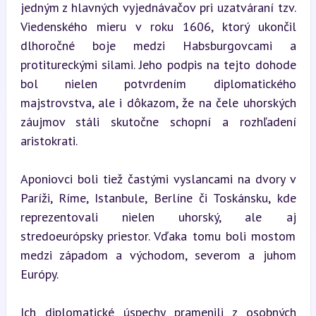
jedným z hlavných vyjednávačov pri uzatváraní tzv. 
Viedenského mieru v roku 1606, ktorý ukončil 
dlhoročné boje medzi Habsburgovcami a 
protitureckými silami. Jeho podpis na tejto dohode 
bol nielen potvrdením diplomatického 
majstrovstva, ale i dôkazom, že na čele uhorských 
záujmov stáli skutočne schopní a rozhľadení 
aristokrati.
Aponiovci boli tiež častými vyslancami na dvory v 
Paríži, Ríme, Istanbule, Berlíne či Toskánsku, kde 
reprezentovali nielen uhorský, ale aj 
stredoeurópsky priestor. Vďaka tomu boli mostom 
medzi západom a východom, severom a juhom 
Európy.
Ich diplomatické úspechy pramenili z osobných 