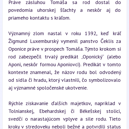
Práve zásluhou Tomáša sa rod dostal do 
povedomia uhorskej šľachty a neskôr aj do 
priameho kontaktu s kráľom.
Významný zlom nastal v roku 1392, keď kráľ 
Žigmund Luxemburský vymenil panstvo Čeklís za 
Oponice práve v prospech Tomáša. Týmto krokom si 
rod zabezpečil trvalý predikát „Oponický“ (alebo 
Aponi, neskôr formou Aponiovci). Predikát v tomto 
kontexte znamenal, že názov rodu bol odvodený 
od sídla či hradu, ktorý vlastnili, čo symbolizovalo 
aj významné spoločenské ukotvenie.
Rýchle získavanie ďalších majetkov, napríklad v 
Tolnianskej, Ebehardskej či Békešskej stolici, 
svedčí o narastajúcom vplyve a sile rodu. Tieto 
kroky v stredoveku neboli bežné a potvrdili status 