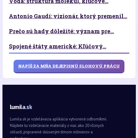
Voda: štruktúra molekúl, kľúčové...
Antonio Gaudí: vizionár, ktorý premenil...
Prečo sú hady dôležité: význam pre...
Spojené štáty americké: Kľúčový...
NAPÍŠ ZA MŇA DEJEPISNÚ SLOHOVÚ PRÁCU
lumila.sk
Lumila.sk je vzdelávacia aplikácia vytvorená odborníkmi.
Nájdete tu vzdelávacie materiály z viac ako 20 rôznych
oblastí, pripravené skúseným tímom inžinierov a