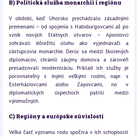
B) Politická služba monarchii i regiónu
V období, keď Uhorsko prechádzalo zásadnými 
premenami – od spojenia s Habsburgovcami až po 
vznik nových štátnych útvarov – Aponiovci 
zohrávali dôležitú úlohu ako vyjednávači a 
zástupcovia monarchie. Derúc sa medzi školených 
diplomacov, chránili záujmy domova a zároveň 
presadzovali modernizáciu. Príklad ich služby je 
porovnateľný s inými veľkými rodmi, napr. s 
Esterháziovcami alebo Zayovcami, no v 
diplomatických úspechoch patrili medzi 
výnimočných.
C) Regióny a európske súvislosti
Veľká časť významu rodu spočíva v ich schopnosti 