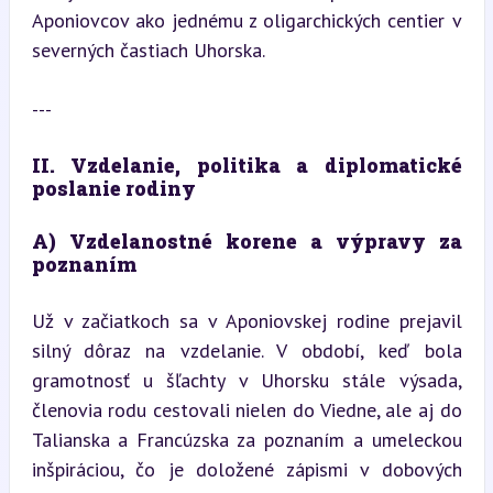
Aponiovcov ako jednému z oligarchických centier v 
severných častiach Uhorska.
---
II. Vzdelanie, politika a diplomatické 
poslanie rodiny
A) Vzdelanostné korene a výpravy za 
poznaním
Už v začiatkoch sa v Aponiovskej rodine prejavil 
silný dôraz na vzdelanie. V období, keď bola 
gramotnosť u šľachty v Uhorsku stále výsada, 
členovia rodu cestovali nielen do Viedne, ale aj do 
Talianska a Francúzska za poznaním a umeleckou 
inšpiráciou, čo je doložené zápismi v dobových 