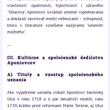
vlastností: opatrnosti, trpezlivosti i zdravého 
"lišiactva". Aponiovci ovládali umenie vyjednávania 
a dokázali lavírovať medzi veľmocami – schopnosť, 
ktorú v literatúre vznešene nazývame "umením 
možného".
---
III. Kultúrne a spoločenské dedičstvo 
Aponiovcov
A) Tituly a vzostup spoločenského 
uznania
Ako vyjadrenie uznania získali Aponiovci barónsky 
titul v roku 1718 a o pár desaťročí neskôr, roku 
1739, krátko pred reformami Márie Terézie, aj titul 