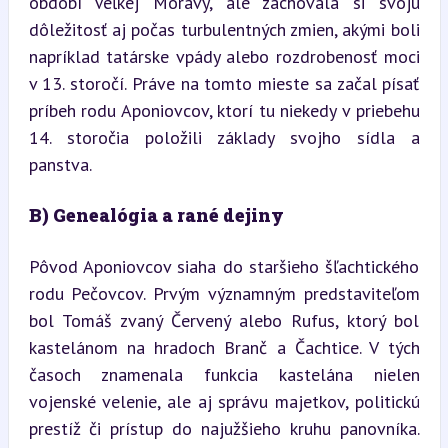
období Veľkej Moravy, ale zachovala si svoju 
dôležitosť aj počas turbulentných zmien, akými boli 
napríklad tatárske vpády alebo rozdrobenosť moci 
v 13. storočí. Práve na tomto mieste sa začal písať 
príbeh rodu Aponiovcov, ktorí tu niekedy v priebehu 
14. storočia položili základy svojho sídla a 
panstva.
B) Genealógia a rané dejiny
Pôvod Aponiovcov siaha do staršieho šľachtického 
rodu Pečovcov. Prvým významným predstaviteľom 
bol Tomáš zvaný Červený alebo Rufus, ktorý bol 
kastelánom na hradoch Branč a Čachtice. V tých 
časoch znamenala funkcia kastelána nielen 
vojenské velenie, ale aj správu majetkov, politickú 
prestíž či prístup do najužšieho kruhu panovníka. 