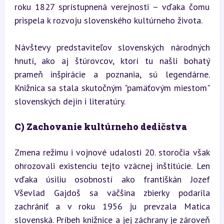
roku 1827 sprístupnená verejnosti – vďaka čomu 
prispela k rozvoju slovenského kultúrneho života.
Návštevy predstaviteľov slovenských národných 
hnutí, ako aj štúrovcov, ktorí tu našli bohatý 
prameň inšpirácie a poznania, sú legendárne. 
Knižnica sa stala skutočným "pamäťovým miestom" 
slovenských dejín i literatúry.
C) Zachovanie kultúrneho dedičstva
Zmena režimu i vojnové udalosti 20. storočia však 
ohrozovali existenciu tejto vzácnej inštitúcie. Len 
vďaka úsiliu osobností ako františkán Jozef 
Vševlad Gajdoš sa väčšina zbierky podarila 
zachrániť a v roku 1956 ju prevzala Matica 
slovenská. Príbeh knižnice a jej záchrany je zároveň 