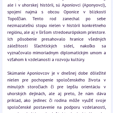
ale i v uhorskej histórii, sú Aponiovci (Aponyovci), 
spojení najmä s obcou Oponice v blízkosti 
Topoľčian. Tento rod zanechal po sebe 
nezmazateľnú stopu nielen v histórii konkrétneho 
regiónu, ale aj v širšom stredoeurópskom priestore. 
Ich pôsobenie presahovalo hranice všedných 
záležitostí šľachtických sídel, nakoľko sa 
vyznačovalo mimoriadnym diplomatickým umom a 
vzťahom k vzdelanosti a rozvoju kultúry.
Skúmanie Aponiovcov je v dnešnej dobe dôležité 
nielen pre pochopenie spoločenského života v 
minulých storočiach či pre lepšiu orientáciu v 
uhorských dejinách, ale aj preto, že nám dáva 
príklad, ako jedinec či rodina môže využiť svoje 
spoločenské postavenie na podporu vzdelanosti, 