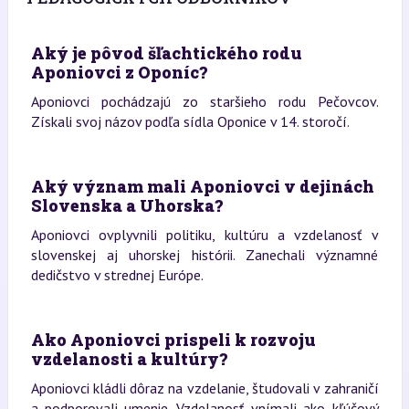
Aký je pôvod šľachtického rodu
Aponiovci z Oponíc?
Aponiovci pochádzajú zo staršieho rodu Pečovcov.
Získali svoj názov podľa sídla Oponice v 14. storočí.
Aký význam mali Aponiovci v dejinách
Slovenska a Uhorska?
Aponiovci ovplyvnili politiku, kultúru a vzdelanosť v
slovenskej aj uhorskej histórii. Zanechali významné
dedičstvo v strednej Európe.
Ako Aponiovci prispeli k rozvoju
vzdelanosti a kultúry?
Aponiovci kládli dôraz na vzdelanie, študovali v zahraničí
a podporovali umenie. Vzdelanosť vnímali ako kľúčový