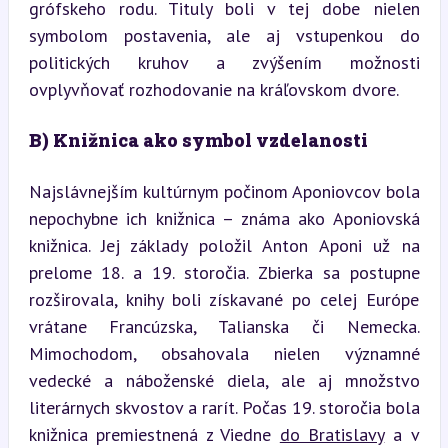
grófskeho rodu. Tituly boli v tej dobe nielen 
symbolom postavenia, ale aj vstupenkou do 
politických kruhov a zvýšením možnosti 
ovplyvňovať rozhodovanie na kráľovskom dvore.
B) Knižnica ako symbol vzdelanosti
Najslávnejším kultúrnym počinom Aponiovcov bola 
nepochybne ich knižnica – známa ako Aponiovská 
knižnica. Jej základy položil Anton Aponi už na 
prelome 18. a 19. storočia. Zbierka sa postupne 
rozširovala, knihy boli získavané po celej Európe 
vrátane Francúzska, Talianska či Nemecka. 
Mimochodom, obsahovala nielen významné 
vedecké a náboženské diela, ale aj množstvo 
literárnych skvostov a rarít. Počas 19. storočia bola 
knižnica premiestnená z Viedne 
do Bratislavy
 a v 