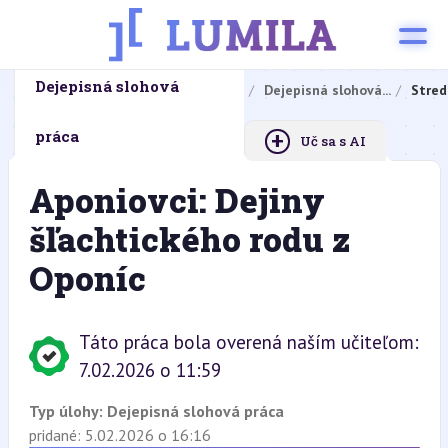
Dejepisná slohová
Domovská stránka
Domáce úlohy
Dejepisná slohová...
Stred
+
práca
Uč sa s AI
Aponiovci: Dejiny
šľachtického rodu z
Oponíc
Táto práca bola overená naším učiteľom:
7.02.2026 o 11:59
Typ úlohy:
Dejepisná slohová práca
pridané: 5.02.2026 o 16:16