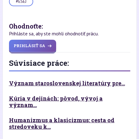
#ESEJ
Ohodnoťte:
Prihláste sa, aby ste mohli ohodnotiť prácu.
PRIHLÁSIŤ SA
Súvisiace práce:
Význam staroslovenskej literatúry pre...
Kúria v dejinách: pôvod, vývoj a
význam...
Humanizmus a klasicizmus: cesta od
stredoveku k...