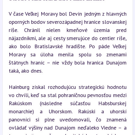
V čase Veľkej Moravy bol Devín jedným z hlavných 
oporných bodov severozápadnej hranice slovanskej 
ríše. Chránil nielen kmeňové územia pred 
nájazdníkmi, ale aj cesty smerujúce do centier ríše, 
ako bolo Bratislavské hradište. Po páde Veľkej 
Moravy sa úloha menila spolu so zmenami 
štátnych hraníc – nie vždy bola hranica Dunajom 
taká, ako dnes.
Hainburg získal rozhodujúcu strategickú hodnotu 
vo chvíli, keď sa stal pohraničnou pevnosťou medzi 
Rakúskom (následne súčasťou Habsburskej 
monarchie) a Uhorskom. Rakúski a uhorskí 
panovníci si plne uvedomovali, čo znamená 
ovládať výšiny nad Dunajom neďaleko Viedne – a 