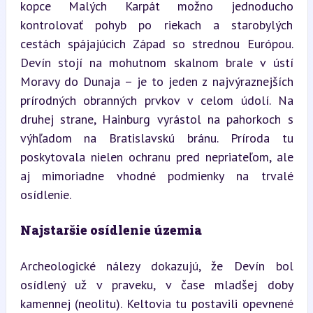
kopce Malých Karpát možno jednoducho 
kontrolovať pohyb po riekach a starobylých 
cestách spájajúcich Západ so strednou Európou. 
Devín stojí na mohutnom skalnom brale v ústí 
Moravy do Dunaja – je to jeden z najvýraznejších 
prírodných obranných prvkov v celom údolí. Na 
druhej strane, Hainburg vyrástol na pahorkoch s 
výhľadom na Bratislavskú bránu. Príroda tu 
poskytovala nielen ochranu pred nepriateľom, ale 
aj mimoriadne vhodné podmienky na trvalé 
osídlenie.
Najstaršie osídlenie územia
Archeologické nálezy dokazujú, že Devín bol 
osídlený už v praveku, v čase mladšej doby 
kamennej (neolitu). Keltovia tu postavili opevnené 