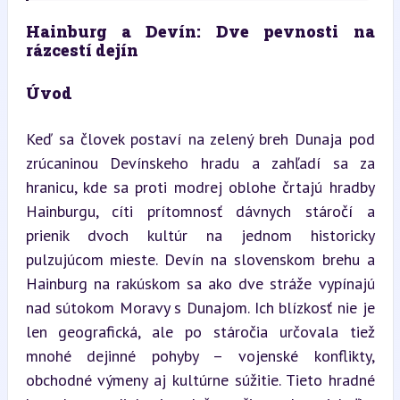
Hainburg a Devín: Dve pevnosti na 
rázcestí dejín
Úvod
Keď sa človek postaví na zelený breh Dunaja pod 
zrúcaninou Devínskeho hradu a zahľadí sa za 
hranicu, kde sa proti modrej oblohe črtajú hradby 
Hainburgu, cíti prítomnosť dávnych stáročí a 
prienik dvoch kultúr na jednom historicky 
pulzujúcom mieste. Devín na slovenskom brehu a 
Hainburg na rakúskom sa ako dve stráže vypínajú 
nad sútokom Moravy s Dunajom. Ich blízkosť nie je 
len geografická, ale po stáročia určovala tiež 
mnohé dejinné pohyby – vojenské konflikty, 
obchodné výmeny aj kultúrne súžitie. Tieto hradné 