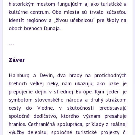
historickým mestom fungujúcim aj ako turistické a 
kultúrne centrum. Obe miesta sú trvalo súčasťou 
identít regiónov a „živou učebnicou“ pre školy na 
oboch brehoch Dunaja.
---
Záver
Hainburg a Devín, dva hrady na protichodných 
brehoch veľkej rieky, nám ukazujú, ako úzke je 
prepojenie dejín v strednej Európe. Kým jeden je 
symbolom slovenského národa a druhý strážcom 
cesty do Viedne, v skutočnosti predstavujú 
spoločné dedičstvo, ktorého význam presahuje 
hranice. Cezhraničná spolupráca, príklady z reálnej 
výučby dejepisu, spoločné turistické projekty či 