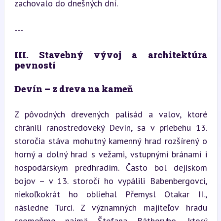
zachovalo do dnešných dní.
---
III. Stavebný vývoj a architektúra 
pevností
Devín – z dreva na kameň
Z pôvodných drevených palisád a valov, ktoré 
chránili ranostredoveký Devín, sa v priebehu 13. 
storočia stáva mohutný kamenný hrad rozšírený o 
horný a dolný hrad s vežami, vstupnými bránami i 
hospodárskym predhradím. Často bol dejiskom 
bojov – v 13. storočí ho vypálili Babenbergovci, 
niekoľkokrát ho obliehal Přemysl Otakar II., 
následne Turci. Z významných majiteľov hradu 
spomeňme najmä Štefana Báthoryho, ktorý 