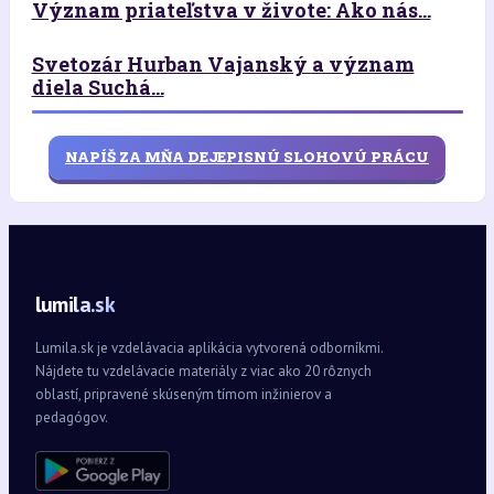
Význam priateľstva v živote: Ako nás...
Svetozár Hurban Vajanský a význam
diela Suchá...
NAPÍŠ ZA MŇA DEJEPISNÚ SLOHOVÚ PRÁCU
lumila.sk
Lumila.sk je vzdelávacia aplikácia vytvorená odborníkmi.
Nájdete tu vzdelávacie materiály z viac ako 20 rôznych
oblastí, pripravené skúseným tímom inžinierov a
pedagógov.