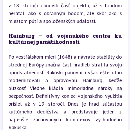
v 18. storočí obnovili časť objektu, už s hradom 
nerátali ako s obranným bodom, ale skôr ako s 
miestom pútí a spoločenských udalostí.
Hainburg – od vojenského centra ku 
kultúrnej pamätihodnosti
Po vestfálskom mieri (1648) a návrate stability do 
strednej Európy značná časť hradieb stratila svoju 
opodstatnenosť. Rakúski panovníci však ešte dlho 
modernizovali a opravovali Hainburg, keďže 
blízkosť Viedne kládla mimoriadne nároky na 
bezpečnosť. Definitívny koniec vojenského využitia 
prišiel až v 19. storočí. Dnes je hrad súčasťou 
kultúrneho dedičstva a predstavuje jeden z 
najlepšie zachovaných komplexov východného 
Rakúska.