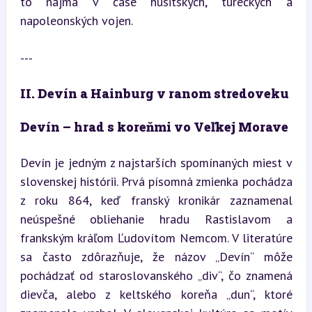
to najmä v čase husitských, tureckých a 
napoleonských vojen.
---
II. Devín a Hainburg v ranom stredoveku
Devín – hrad s koreňmi vo Veľkej Morave
Devín je jedným z najstarších spomínaných miest v 
slovenskej histórii. Prvá písomná zmienka pochádza 
z roku 864, keď franský kronikár zaznamenal 
neúspešné obliehanie hradu Rastislavom a 
frankským kráľom Ľudovítom Nemcom. V literatúre 
sa často zdôrazňuje, že názov „Devín“ môže 
pochádzať od staroslovanského „div“, čo znamená 
dievča, alebo z keltského koreňa „dun“, ktoré 