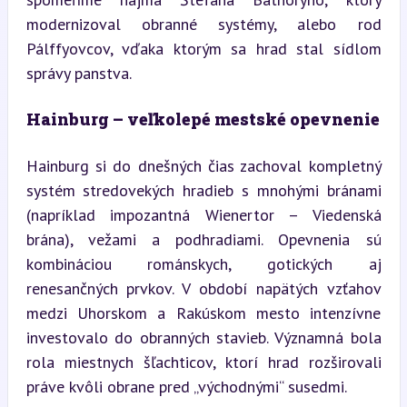
modernizoval obranné systémy, alebo rod 
Pálffyovcov, vďaka ktorým sa hrad stal sídlom 
správy panstva.
Hainburg – veľkolepé mestské opevnenie
Hainburg si do dnešných čias zachoval kompletný 
systém stredovekých hradieb s mnohými bránami 
(napríklad impozantná Wienertor – Viedenská 
brána), vežami a podhradiami. Opevnenia sú 
kombináciou románskych, gotických aj 
renesančných prvkov. V období napätých vzťahov 
medzi Uhorskom a Rakúskom mesto intenzívne 
investovalo do obranných stavieb. Významná bola 
rola miestnych šľachticov, ktorí hrad rozširovali 
práve kvôli obrane pred „východnými“ susedmi.