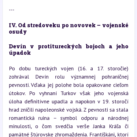
---
IV. Od stredoveku po novovek – vojenské 
osudy
Devín v protitureckých bojoch a jeho 
úpadok
Po dobu tureckých vojen (16. a 17. storočie) 
zohrával Devín rolu významnej pohraničnej 
pevnosti. Vďaka jej polohe bola opakovane cieľom 
útokov. Po vyhnaní Turkov však jeho vojenská 
úloha definitívne upadla a napokon v 19. storočí 
hrad zničili napoleonské vojská. Z pevnosti sa stala 
romantická ruina – symbol odporu a národnej 
minulosti, o čom svedčia verše Janka Kráľa či 
pamätné štúrovske zhromaždenia. Františkáni, ktorí 