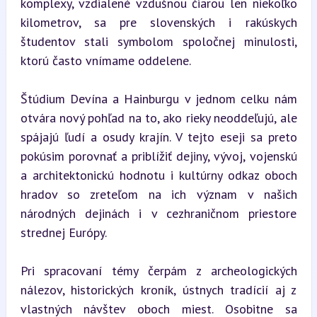
komplexy, vzdialené vzdušnou čiarou len niekoľko 
kilometrov, sa pre slovenských i rakúskych 
študentov stali symbolom spoločnej minulosti, 
ktorú často vnímame oddelene.
Štúdium Devína a Hainburgu v jednom celku nám 
otvára nový pohľad na to, ako rieky neoddeľujú, ale 
spájajú ľudí a osudy krajín. V tejto eseji sa preto 
pokúsim porovnať a priblížiť dejiny, vývoj, vojenskú 
a architektonickú hodnotu i kultúrny odkaz oboch 
hradov so zreteľom na ich význam v našich 
národných dejinách i v cezhraničnom priestore 
strednej Európy.
Pri spracovaní témy čerpám z archeologických 
nálezov, historických kroník, ústnych tradícií aj z 
vlastných návštev oboch miest. Osobitne sa 