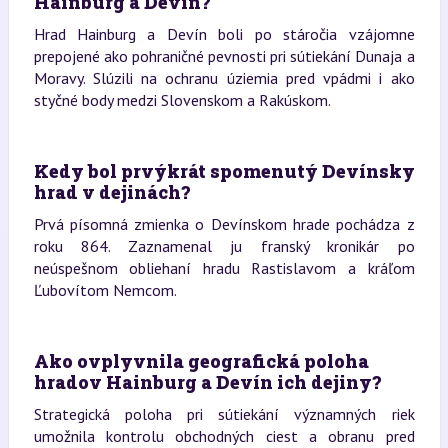
Hainburg a Devín?
Hrad Hainburg a Devín boli po stáročia vzájomne
prepojené ako pohraničné pevnosti pri sútiekání Dunaja a
Moravy. Slúzili na ochranu úziemia pred vpádmi i ako
styčné body medzi Slovenskom a Rakúskom.
Kedy bol prvýkrát spomenutý Devínsky
hrad v dejinách?
Prvá písomná zmienka o Devínskom hrade pochádza z
roku 864. Zaznamenal ju franský kronikár po
neúspešnom obliehaní hradu Rastislavom a kráľom
Ľubovítom Nemcom.
Ako ovplyvnila geografická poloha
hradov Hainburg a Devín ich dejiny?
Strategická poloha pri sútiekání významných riek
umožnila kontrolu obchodných ciest a obranu pred