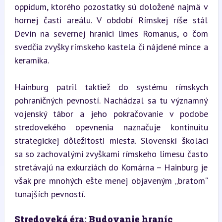
oppidum, ktorého pozostatky sú doložené najmä v 
hornej časti areálu. V období Rímskej ríše stál 
Devín na severnej hranici limes Romanus, o čom 
svedčia zvyšky rímskeho kastela či nájdené mince a 
keramika.
Hainburg patril taktiež do systému rímskych 
pohraničných pevností. Nachádzal sa tu významný 
vojenský tábor a jeho pokračovanie v podobe 
stredovekého opevnenia naznačuje kontinuitu 
strategickej dôležitosti miesta. Slovenskí školáci 
sa so zachovalými zvyškami rímskeho limesu často 
stretávajú na exkurziách do Komárna – Hainburg je 
však pre mnohých ešte menej objaveným „bratom“ 
tunajších pevností.
Stredoveká éra: Budovanie hraníc