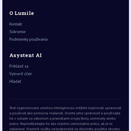
O Lumile
Kontakt
Súkromie
Podmienky používania
Asystent AI
Prihlásiť sa
Vytvoriť účet
Hľadať
Text vygenerovaný umelou inteligenciou môžete kopírovať, upravovať
a používať ako pomocný materiál. Overte jeho správnosť a používajte
ho v súlade so zákonom a pravidlami svojej školy, univerzity alebo
práce. Nepredkladajte ho ako vlastnú samostatnú prácu, ak je to
zakázané. Vlastník služby nezodpovedá za dôsledky použitia obsahu