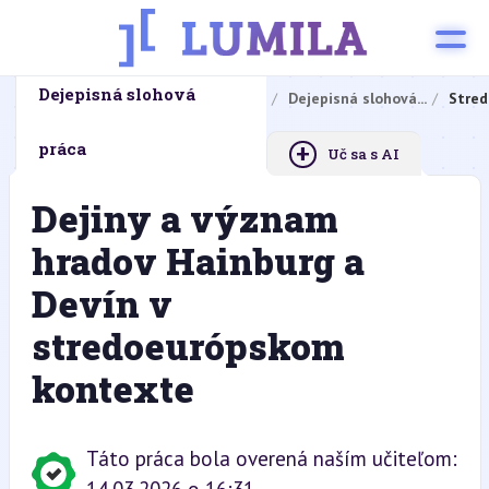
Dejepisná slohová
Domovská stránka
Domáce úlohy
Dejepisná slohová...
Stred
+
práca
Uč sa s AI
Dejiny a význam
hradov Hainburg a
Devín v
stredoeurópskom
kontexte
Táto práca bola overená naším učiteľom: