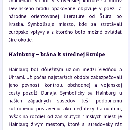
znamenalo vrchol. V slovenskej kultúre sa motív 
Devínskeho hradu opakovane objavuje v poézii a 
národne orientovanej literatúre od Štúra po 
Kraska. Symbolizuje miesto, kde sa stretávali 
európske vplyvy a z ktorého bolo možné ovládať 
šíre okolie.
Hainburg – brána k strednej Európe
Hainburg bol dôležitým uzlom medzi Viedňou a 
Uhrami. Už počas najstarších období zabezpečovali 
jeho pevnosti kontrolu obchodnej a vojenskej 
cesty pozdĺž Dunaja. Symbolicky sa Hainburg u 
našich západných susedov teší podobnému 
kultúrnemu postaveniu ako neďaleký Carnuntum, 
avšak na rozdiel od zaniknutých rímskych miest je 
Hainburg živým mestom, ktoré si stredoveký ráz 