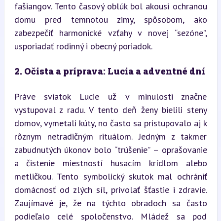
fašiangov. Tento časový oblúk bol akousi ochranou 
domu pred temnotou zimy, spôsobom, ako 
zabezpečiť harmonické vzťahy v novej “sezóne”, 
usporiadať rodinný i obecný poriadok.
2. Očista a príprava: Lucia a adventné dní
Práve sviatok Lucie už v minulosti značne 
vystupoval z radu. V tento deň ženy bielili steny 
domov, vymetali kúty, no často sa pristupovalo aj k 
rôznym netradičným rituálom. Jedným z takmer 
zabudnutých úkonov bolo “trúšenie” – oprašovanie 
a čistenie miestností husacím krídlom alebo 
metličkou. Tento symbolický skutok mal ochrániť 
domácnosť od zlých síl, privolať šťastie i zdravie. 
Zaujímavé je, že na týchto obradoch sa často 
podieľalo celé spoločenstvo. Mládež sa pod 