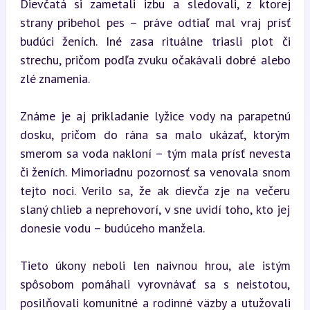
Dievčatá si zametali izbu a sledovali, z ktorej 
strany pribehol pes – práve odtiaľ mal vraj prísť 
budúci ženích. Iné zasa rituálne triasli plot či 
strechu, pričom podľa zvuku očakávali dobré alebo 
zlé znamenia.
Známe je aj prikladanie lyžice vody na parapetnú 
dosku, pričom do rána sa malo ukázať, ktorým 
smerom sa voda nakloní – tým mala prísť nevesta 
či ženích. Mimoriadnu pozornosť sa venovala snom 
tejto noci. Verilo sa, že ak dievča zje na večeru 
slaný chlieb a neprehovorí, v sne uvidí toho, kto jej 
donesie vodu – budúceho manžela.
Tieto úkony neboli len naivnou hrou, ale istým 
spôsobom pomáhali vyrovnávať sa s neistotou, 
posilňovali komunitné a rodinné väzby a utužovali 