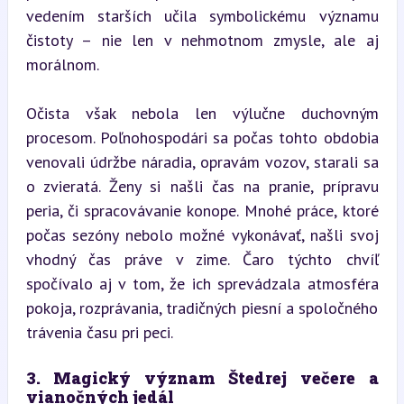
vedením starších učila symbolickému významu 
čistoty – nie len v nehmotnom zmysle, ale aj 
morálnom.
Očista však nebola len výlučne duchovným 
procesom. Poľnohospodári sa počas tohto obdobia 
venovali údržbe náradia, opravám vozov, starali sa 
o zvieratá. Ženy si našli čas na pranie, prípravu 
peria, či spracovávanie konope. Mnohé práce, ktoré 
počas sezóny nebolo možné vykonávať, našli svoj 
vhodný čas práve v zime. Čaro týchto chvíľ 
spočívalo aj v tom, že ich sprevádzala atmosféra 
pokoja, rozprávania, tradičných piesní a spoločného 
trávenia času pri peci.
3. Magický význam Štedrej večere a 
vianočných jedál