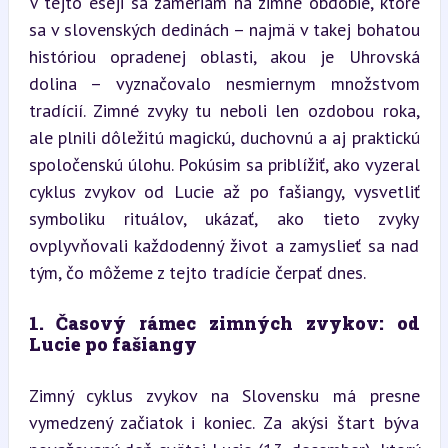
V tejto eseji sa zameriam na zimné obdobie, ktoré 
sa v slovenských dedinách – najmä v takej bohatou 
históriou opradenej oblasti, akou je Uhrovská 
dolina – vyznačovalo nesmiernym množstvom 
tradícií. Zimné zvyky tu neboli len ozdobou roka, 
ale plnili dôležitú magickú, duchovnú a aj praktickú 
spoločenskú úlohu. Pokúsim sa priblížiť, ako vyzeral 
cyklus zvykov od Lucie až po fašiangy, vysvetliť 
symboliku rituálov, ukázať, ako tieto zvyky 
ovplyvňovali každodenný život a zamyslieť sa nad 
tým, čo môžeme z tejto tradície čerpať dnes.
1. Časový rámec zimných zvykov: od 
Lucie po fašiangy
Zimný cyklus zvykov na Slovensku má presne 
vymedzený začiatok i koniec. Za akýsi štart býva 