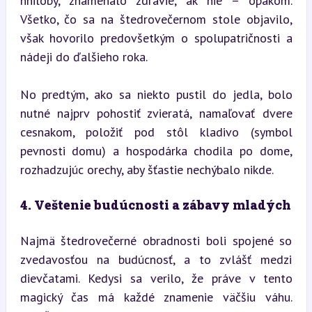
hniloby, znamenalo zdravie, ak nie – opakom. 
Všetko, čo sa na štedrovečernom stole objavilo, 
však hovorilo predovšetkým o spolupatričnosti a 
nádeji do ďalšieho roka.
No predtým, ako sa niekto pustil do jedla, bolo 
nutné najprv pohostiť zvieratá, namaľovať dvere 
cesnakom, položiť pod stôl kladivo (symbol 
pevnosti domu) a hospodárka chodila po dome, 
rozhadzujúc orechy, aby šťastie nechýbalo nikde.
4. Veštenie budúcnosti a zábavy mladých
Najmä štedrovečerné obradnosti boli spojené so 
zvedavosťou na budúcnosť, a to zvlášť medzi 
dievčatami. Kedysi sa verilo, že práve v tento 
magický čas má každé znamenie väčšiu váhu. 