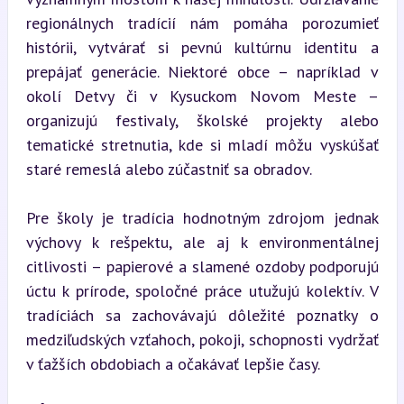
regionálnych tradícií nám pomáha porozumieť 
histórii, vytvárať si pevnú kultúrnu identitu a 
prepájať generácie. Niektoré obce – napríklad v 
okolí Detvy či v Kysuckom Novom Meste – 
organizujú festivaly, školské projekty alebo 
tematické stretnutia, kde si mladí môžu vyskúšať 
staré remeslá alebo zúčastniť sa obradov.
Pre školy je tradícia hodnotným zdrojom jednak 
výchovy k rešpektu, ale aj k environmentálnej 
citlivosti – papierové a slamené ozdoby podporujú 
úctu k prírode, spoločné práce utužujú kolektív. V 
tradíciách sa zachovávajú dôležité poznatky o 
medziľudských vzťahoch, pokoji, schopnosti vydržať 
v ťažších obdobiach a očakávať lepšie časy.