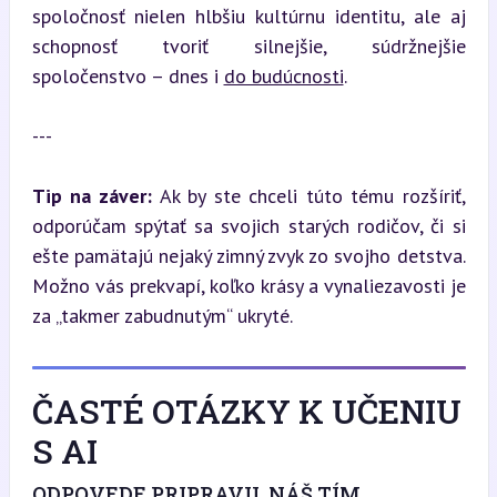
spoločnosť nielen hlbšiu kultúrnu identitu, ale aj 
schopnosť tvoriť silnejšie, súdržnejšie 
spoločenstvo – dnes i 
do budúcnosti
.
---
Tip na záver:
 Ak by ste chceli túto tému rozšíriť, 
odporúčam spýtať sa svojich starých rodičov, či si 
ešte pamätajú nejaký zimný zvyk zo svojho detstva. 
Možno vás prekvapí, koľko krásy a vynaliezavosti je 
za „takmer zabudnutým“ ukryté.
ČASTÉ OTÁZKY K UČENIU
S AI
ODPOVEDE PRIPRAVIL NÁŠ TÍM