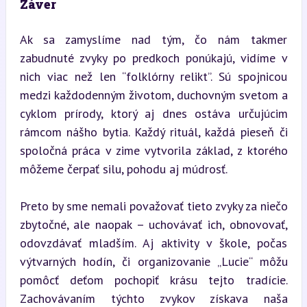
Záver
Ak sa zamyslíme nad tým, čo nám takmer 
zabudnuté zvyky po predkoch ponúkajú, vidíme v 
nich viac než len “folklórny relikt”. Sú spojnicou 
medzi každodenným životom, duchovným svetom a 
cyklom prírody, ktorý aj dnes ostáva určujúcim 
rámcom nášho bytia. Každý rituál, každá pieseň či 
spoločná práca v zime vytvorila základ, z ktorého 
môžeme čerpať silu, pohodu aj múdrosť.
Preto by sme nemali považovať tieto zvyky za niečo 
zbytočné, ale naopak – uchovávať ich, obnovovať, 
odovzdávať mladším. Aj aktivity v škole, počas 
výtvarných hodín, či organizovanie „Lucie“ môžu 
pomôcť deťom pochopiť krásu tejto tradície. 
Zachovávaním týchto zvykov získava naša 