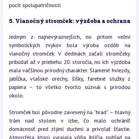
pocit spolupatričnosti.
5. Vianočný stromček: výzdoba a ochrana
Jedným z najnevýraznejších, no pritom veľmi 
symbolických zvykov bola výroba ozdôb na 
vianočný stromček. V dedinách začali stromčeky 
pribúdať až v priebehu 20. storočia, no ich výzdoba 
mala väčšinou prírodný charakter. Slamené hviezdy, 
jabĺčka, vlašské orechy, šišky, farebné stužky z 
papiera – to všetko tvorilo súzvuk s prírodou 
okolo.
Stromček bol pôvodne zavesený na “hrad” – hlavný 
trám nad stolom v izbe, čo malo ochrániť 
domácnosť pred zlými duchmi a privolať šťastie. 
Atmosféra, ktorú vyrajala vôňa ihličia, pohľad na 