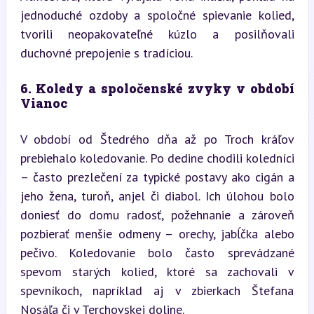
jednoduché ozdoby a spoločné spievanie kolied, 
tvorili neopakovateľné kúzlo a posilňovali 
duchovné prepojenie s tradíciou.
6. Koledy a spoločenské zvyky v období 
Vianoc
V období od Štedrého dňa až po Troch kráľov 
prebiehalo koledovanie. Po dedine chodili koledníci 
– často prezlečení za typické postavy ako cigán a 
jeho žena, turoň, anjel či diabol. Ich úlohou bolo 
doniesť do domu radosť, požehnanie a zároveň 
pozbierať menšie odmeny – orechy, jabĺčka alebo 
pečivo. Koledovanie bolo často sprevádzané 
spevom starých kolied, ktoré sa zachovali v 
spevníkoch, napríklad aj v zbierkach Štefana 
Nosáľa či v Terchovskej doline.