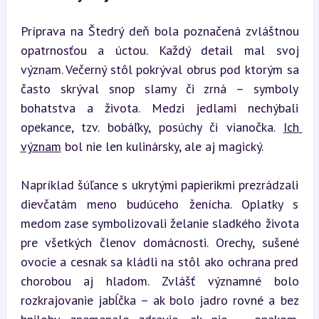
Príprava na Štedrý deň bola poznačená zvláštnou 
opatrnosťou a úctou. Každý detail mal svoj 
význam. Večerný stôl pokrýval obrus pod ktorým sa 
často skrýval snop slamy či zrná – symboly 
bohatstva a života. Medzi jedlami nechýbali 
opekance, tzv. bobáľky, posúchy či vianočka. 
Ich 
význam
 bol nie len kulinársky, ale aj magický.
Napríklad šúľance s ukrytými papierikmi prezrádzali 
dievčatám meno budúceho ženícha. Oplatky s 
medom zase symbolizovali želanie sladkého života 
pre všetkých členov domácnosti. Orechy, sušené 
ovocie a cesnak sa kládli na stôl ako ochrana pred 
chorobou aj hladom. Zvlášť významné bolo 
rozkrajovanie jabĺčka – ak bolo jadro rovné a bez 