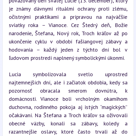
považovaný deň svätej Lucie (13. december), ktorý 
je známy dávnymi rituálmi ochrany proti zlému, 
očistnými praktikami a prípravou na najväčšie 
sviatky roka – Vianoce. Cez Štedrý deň, Božie 
narodenie, Štefana, Nový rok, Troch kráľov až po 
ukončenie cyklu v období fašiangovej zábavy a 
hodovania – každý jeden z týchto dní bol v 
ľudovom prostredí naplnený symbolickými úkonmi.
Lucia symbolizovala svetlo uprostred 
najtemnejších dní, ale i začiatok obdobia, kedy sa 
pozornosť obracala smerom dovnútra, k 
domácnosti. Vianoce boli vrcholným okamihom 
duchovna, rodinného pokoja aj istých “magických” 
očakávaní. Na Štefana a Troch kráľov sa oživovali 
obecné väzby, konali sa zábavy, koledy a 
razantnejšie oslavy, ktoré často trvali až do 