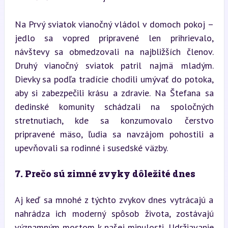
Na Prvý sviatok vianočný vládol v domoch pokoj – 
jedlo sa vopred pripravené len prihrievalo, 
návštevy sa obmedzovali na najbližších členov. 
Druhý vianočný sviatok patril najmä mladým. 
Dievky sa podľa tradície chodili umývať do potoka, 
aby si zabezpečili krásu a zdravie. Na Štefana sa 
dedinské komunity schádzali na spoločných 
stretnutiach, kde sa konzumovalo čerstvo 
pripravené mäso, ľudia sa navzájom pohostili a 
upevňovali sa rodinné i susedské väzby.
7. Prečo sú zimné zvyky dôležité dnes
Aj keď sa mnohé z týchto zvykov dnes vytrácajú a 
nahrádza ich moderný spôsob života, zostávajú 
významným mostom k našej minulosti. Udržiavanie 