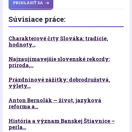
PRIHLÁSIŤ SA
Súvisiace práce:
Charakterové črty Slováka: tradície,
hodnoty...
Najzaujímavejšie slovenské rekordy:
príroda,...
Prázdninové zážitky: dobrodružstvá,
výlety...
Anton Bernolák — život, jazyková
reforma a...
História a význam Banskej Štiavnice –
perla...