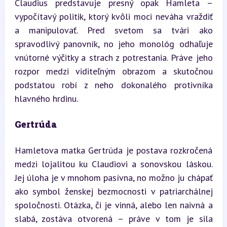
Claudius predstavuje presný opak Hamleta – 
vypočítavý politik, ktorý kvôli moci neváha vraždiť 
a manipulovať. Pred svetom sa tvári ako 
spravodlivý panovník, no jeho monológ odhaľuje 
vnútorné výčitky a strach z potrestania. Práve jeho 
rozpor medzi viditeľným obrazom a skutočnou 
podstatou robí z neho dokonalého protivníka 
hlavného hrdinu.
Gertrúda
Hamletova matka Gertrúda je postava rozkročená 
medzi lojalitou ku Claudiovi a sonovskou láskou. 
Jej úloha je v mnohom pasívna, no možno ju chápať 
ako symbol ženskej bezmocnosti v patriarchálnej 
spoločnosti. Otázka, či je vinná, alebo len naivná a 
slabá, zostáva otvorená – práve v tom je sila 