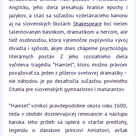
Anglicku, jeho diela presahujú hranice epochy i 
jazykov, a stali sa súčasťou vzdelávacieho kánonu 
aj na slovenských školách. 
Shakespeare
 bol nielen 
talentovaným básnikom, dramatikom a hercom, ale 
tiež osobnosťou, ktorá výnimočne ovplyvnila vývoj 
divadla i spôsob, akým dnes chápeme psychológiu 
literárnych postáv. Z jeho rozsiahleho diela 
vyčnieva tragédia *Hamlet*, ktorú možno právom 
považovať za jeden z pilierov svetovej dramatiky – 
nie náhodou je po desaťročia súčasťou povinného 
čítania pre slovenských gymnazistov i maturantov.
*Hamlet* vznikol pravdepodobne okolo roku 1600, 
teda v období doznievajúcej renesancie a nástupu 
baroka. Jeho príbeh sa opiera o staršie predlohy, 
legendu o dánskom princovi Amletovi, avšak 