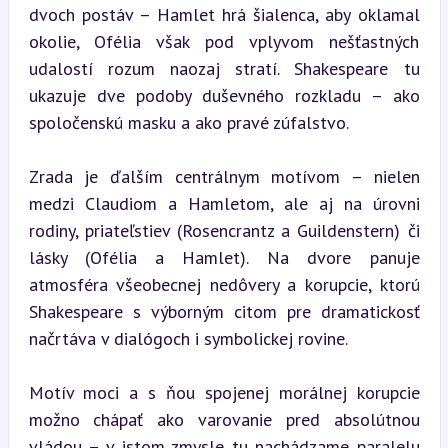
dvoch postáv – Hamlet hrá šialenca, aby oklamal 
okolie, Ofélia však pod vplyvom nešťastných 
udalostí rozum naozaj stratí. Shakespeare tu 
ukazuje dve podoby duševného rozkladu – ako 
spoločenskú masku a ako pravé zúfalstvo.
Zrada je ďalším centrálnym motívom – nielen 
medzi Claudiom a Hamletom, ale aj na úrovni 
rodiny, priateľstiev (Rosencrantz a Guildenstern) či 
lásky (Ofélia a Hamlet). Na dvore panuje 
atmosféra všeobecnej nedôvery a korupcie, ktorú 
Shakespeare s výborným citom pre dramatickosť 
načrtáva v dialógoch i symbolickej rovine.
Motív moci a s ňou spojenej morálnej korupcie 
možno chápať ako varovanie pred absolútnou 
vládou – v istom zmysle tu nachádzame paralelu 