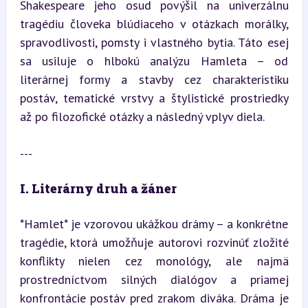
Shakespeare jeho osud povýšil na univerzálnu 
tragédiu človeka blúdiaceho v otázkach morálky, 
spravodlivosti, pomsty i vlastného bytia. Táto esej 
sa usiluje o hlbokú analýzu Hamleta – od 
literárnej formy a stavby cez charakteristiku 
postáv, tematické vrstvy a štylistické prostriedky 
až po filozofické otázky a následný vplyv diela.
---
I. Literárny druh a žáner
*Hamlet* je vzorovou ukážkou drámy – a konkrétne 
tragédie, ktorá umožňuje autorovi rozvinúť zložité 
konflikty nielen cez monológy, ale najmä 
prostredníctvom silných dialógov a priamej 
konfrontácie postáv pred zrakom diváka. Dráma je 