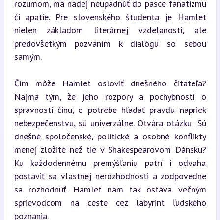
rozumom, má nádej neupadnúť do pasce fanatizmu 
či apatie. Pre slovenského študenta je Hamlet 
nielen základom literárnej vzdelanosti, ale 
predovšetkým pozvaním k dialógu so sebou 
samým.
Čím môže Hamlet osloviť dnešného čitateľa? 
Najmä tým, že jeho rozpory a pochybnosti o 
správnosti činu, o potrebe hľadať pravdu napriek 
nebezpečenstvu, sú univerzálne. Otvára otázku: Sú 
dnešné spoločenské, politické a osobné konflikty 
menej zložité než tie v Shakespearovom Dánsku? 
Ku každodennému premýšľaniu patrí i odvaha 
postaviť sa vlastnej nerozhodnosti a zodpovedne 
sa rozhodnúť. Hamlet nám tak ostáva večným 
sprievodcom na ceste cez labyrint ľudského 
poznania.