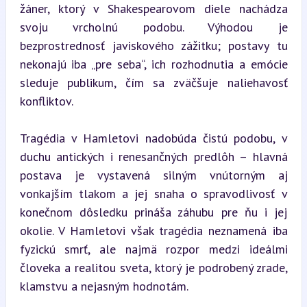
žáner, ktorý v Shakespearovom diele nachádza 
svoju vrcholnú podobu. Výhodou je 
bezprostrednosť javiskového zážitku; postavy tu 
nekonajú iba „pre seba“, ich rozhodnutia a emócie 
sleduje publikum, čím sa zväčšuje naliehavosť 
konfliktov.
Tragédia v Hamletovi nadobúda čistú podobu, v 
duchu antických i renesančných predlôh – hlavná 
postava je vystavená silným vnútorným aj 
vonkajším tlakom a jej snaha o spravodlivosť v 
konečnom dôsledku prináša záhubu pre ňu i jej 
okolie. V Hamletovi však tragédia neznamená iba 
fyzickú smrť, ale najmä rozpor medzi ideálmi 
človeka a realitou sveta, ktorý je podrobený zrade, 
klamstvu a nejasným hodnotám.