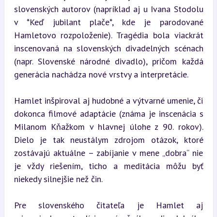
slovenských autorov (napríklad aj u Ivana Stodolu 
v *Keď jubilant plače*, kde je parodované 
Hamletovo rozpoloženie). Tragédia bola viackrát 
inscenovaná na slovenských divadelných scénach 
(napr. Slovenské národné divadlo), pričom každá 
generácia nachádza nové vrstvy a interpretácie.
Hamlet inšpiroval aj hudobné a výtvarné umenie, či 
dokonca filmové adaptácie (známa je inscenácia s 
Milanom Kňažkom v hlavnej úlohe z 90. rokov). 
Dielo je tak neustálym zdrojom otázok, ktoré 
zostávajú aktuálne – zabíjanie v mene „dobra“ nie 
je vždy riešením, ticho a meditácia môžu byť 
niekedy silnejšie než čin.
Pre slovenského čitateľa je Hamlet aj 