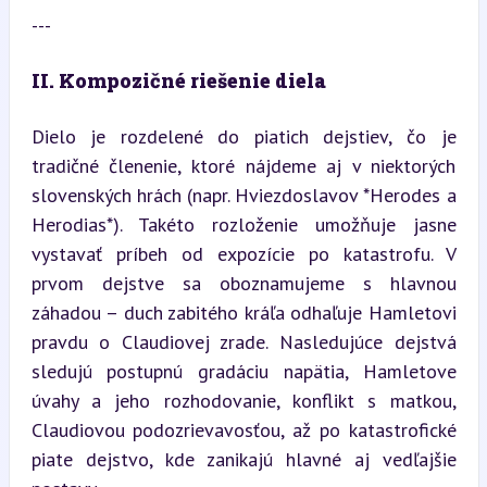
---
II. Kompozičné riešenie diela
Dielo je rozdelené do piatich dejstiev, čo je 
tradičné členenie, ktoré nájdeme aj v niektorých 
slovenských hrách (napr. Hviezdoslavov *Herodes a 
Herodias*). Takéto rozloženie umožňuje jasne 
vystavať príbeh od expozície po katastrofu. V 
prvom dejstve sa oboznamujeme s hlavnou 
záhadou – duch zabitého kráľa odhaľuje Hamletovi 
pravdu o Claudiovej zrade. Nasledujúce dejstvá 
sledujú postupnú gradáciu napätia, Hamletove 
úvahy a jeho rozhodovanie, konflikt s matkou, 
Claudiovou podozrievavosťou, až po katastrofické 
piate dejstvo, kde zanikajú hlavné aj vedľajšie 