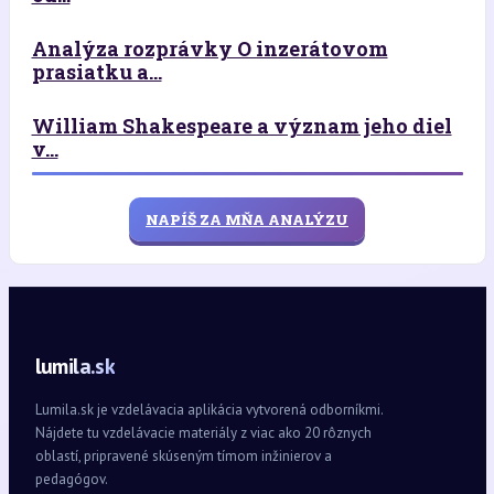
Analýza rozprávky O inzerátovom
prasiatku a...
William Shakespeare a význam jeho diel
v...
NAPÍŠ ZA MŇA ANALÝZU
lumila.sk
Lumila.sk je vzdelávacia aplikácia vytvorená odborníkmi.
Nájdete tu vzdelávacie materiály z viac ako 20 rôznych
oblastí, pripravené skúseným tímom inžinierov a
pedagógov.