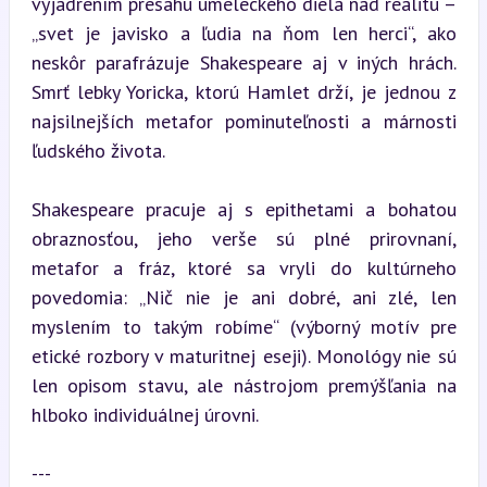
vyjadrením presahu umeleckého diela nad realitu – 
„svet je javisko a ľudia na ňom len herci“, ako 
neskôr parafrázuje Shakespeare aj v iných hrách. 
Smrť lebky Yoricka, ktorú Hamlet drží, je jednou z 
najsilnejších metafor pominuteľnosti a márnosti 
ľudského života.
Shakespeare pracuje aj s epithetami a bohatou 
obraznosťou, jeho verše sú plné prirovnaní, 
metafor a fráz, ktoré sa vryli do kultúrneho 
povedomia: „Nič nie je ani dobré, ani zlé, len 
myslením to takým robíme“ (výborný motív pre 
etické rozbory v maturitnej eseji). Monológy nie sú 
len opisom stavu, ale nástrojom premýšľania na 
hlboko individuálnej úrovni.
---