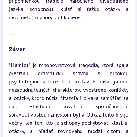
pripomienkou tradície náročného divadelného 
jazyka, schopnosti klásť si ťažké otázky a 
nezametať rozpory pod koberec.
---
Záver
*Hamlet* je mnohovrstvová tragédia, ktorá spája 
precíznu dramatickú stavbu s hlbokou 
psychológiou a filozofiou postáv. Prináša galériu 
nezabudnuteľných charakterov, vyostrené konflikty 
a otázky, ktoré nútia čitateľa i diváka zamýšľať sa 
nad vlastnou povahou, spoločnosťou, 
spravodlivosťou i zmyslom bytia. Odkaz tejto hry je 
večný: len ten, kto je schopný pochybovať, klásť si 
otázky, a hľadať rovnováhu medzi citom a 