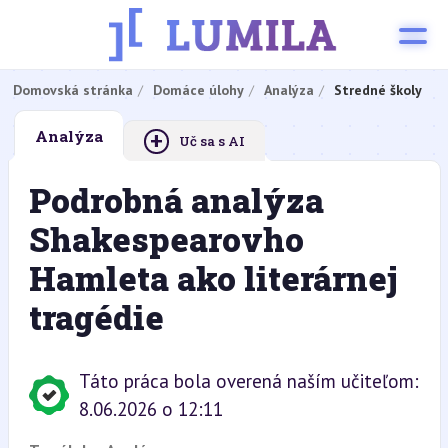
Domovská stránka
Domáce úlohy
Analýza
Stredné školy
+
Analýza
Uč sa s AI
Podrobná analýza
Shakespearovho
Hamleta ako literárnej
tragédie
Táto práca bola overená naším učiteľom:
8.06.2026 o 12:11