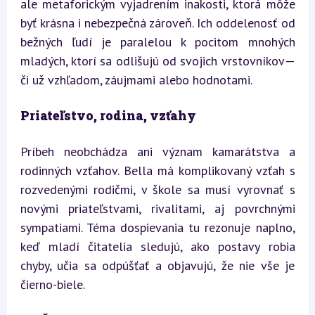
ale metaforickým vyjadrením inakosti, ktorá môže 
byť krásna i nebezpečná zároveň. Ich oddelenosť od 
bežných ľudí je paralelou k pocitom mnohých 
mladých, ktorí sa odlišujú od svojich vrstovníkov—
či už vzhľadom, záujmami alebo hodnotami.
Priateľstvo, rodina, vzťahy
Príbeh neobchádza ani význam kamarátstva a 
rodinných vzťahov. Bella má komplikovaný vzťah s 
rozvedenými rodičmi, v škole sa musí vyrovnať s 
novými priateľstvami, rivalitami, aj povrchnými 
sympatiami. Téma dospievania tu rezonuje naplno, 
keď mladí čitatelia sledujú, ako postavy robia 
chyby, učia sa odpúšťať a objavujú, že nie vše je 
čierno-biele.