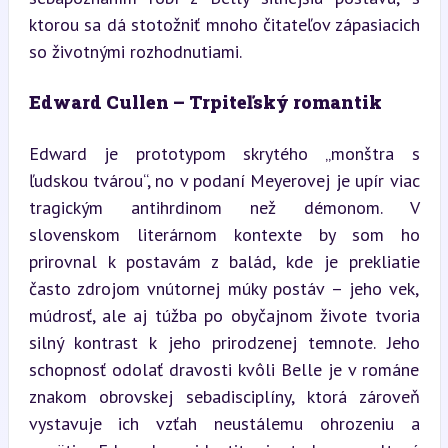
ktorou sa dá stotožniť mnoho čitateľov zápasiacich 
so životnými rozhodnutiami.
Edward Cullen – Trpiteľský romantik
Edward je prototypom skrytého „monštra s 
ľudskou tvárou“, no v podaní Meyerovej je upír viac 
tragickým antihrdinom než démonom. V 
slovenskom literárnom kontexte by som ho 
prirovnal k postavám z balád, kde je prekliatie 
často zdrojom vnútornej múky postáv – jeho vek, 
múdrosť, ale aj túžba po obyčajnom živote tvoria 
silný kontrast k jeho prirodzenej temnote. Jeho 
schopnosť odolať dravosti kvôli Belle je v románe 
znakom obrovskej sebadisciplíny, ktorá zároveň 
vystavuje ich vzťah neustálemu ohrozeniu a 