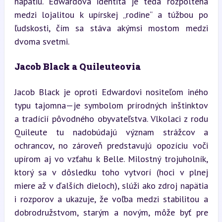
napätiu. Edwardova identita je teda rozpoltená 
medzi lojalitou k upírskej „rodine“ a túžbou po 
ľudskosti, čím sa stáva akýmsi mostom medzi 
dvoma svetmi.
Jacob Black a Quileuteovia
Jacob Black je oproti Edwardovi nositeľom iného 
typu tajomna—je symbolom prírodných inštinktov 
a tradícií pôvodného obyvateľstva. Vlkolaci z rodu 
Quileute tu nadobúdajú význam strážcov a 
ochrancov, no zároveň predstavujú opozíciu voči 
upírom aj vo vzťahu k Belle. Milostný trojuholník, 
ktorý sa v dôsledku toho vytvorí (hoci v plnej 
miere až v ďalších dieloch), slúži ako zdroj napätia 
i rozporov a ukazuje, že voľba medzi stabilitou a 
dobrodružstvom, starým a novým, môže byť pre 