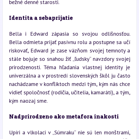
bežné denné starosti.
Identita a sebaprijatie
Bella i Edward zápasia so svojou odlišnosťou. 
Bella odmieta prijať pasívnu rolu a postupne sa učí 
riskovať, Edward je zase väzňom svojej temnoty a 
stále bojuje so snahou žiť „ľudsky“ navzdory svojej 
prirodzenosti. Téma hľadania vlastnej identity je 
univerzálna a v prostredí slovenských škôl ju často 
nachádzame v konfliktoch medzi tým, kým nás chce 
vidieť spoločnosť (rodičia, učitelia, kamaráti), a tým, 
kým naozaj sme.
Nadprirodzeno ako metafora inakosti
Upíri a vlkolaci v „Súmraku“ nie sú len monštrami, 