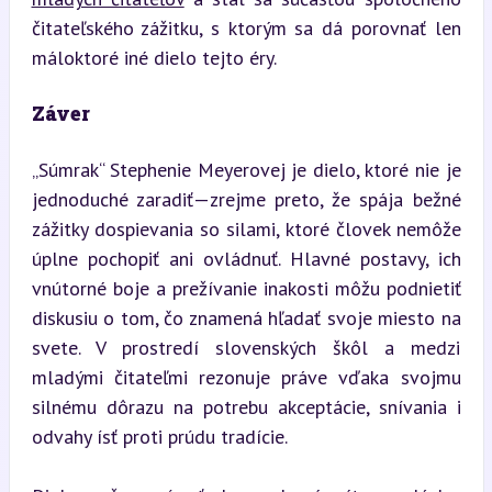
čitateľského zážitku, s ktorým sa dá porovnať len 
máloktoré iné dielo tejto éry.
Záver
„Súmrak“ Stephenie Meyerovej je dielo, ktoré nie je 
jednoduché zaradiť—zrejme preto, že spája bežné 
zážitky dospievania so silami, ktoré človek nemôže 
úplne pochopiť ani ovládnuť. Hlavné postavy, ich 
vnútorné boje a prežívanie inakosti môžu podnietiť 
diskusiu o tom, čo znamená hľadať svoje miesto na 
svete. V prostredí slovenských škôl a medzi 
mladými čitateľmi rezonuje práve vďaka svojmu 
silnému dôrazu na potrebu akceptácie, snívania i 
odvahy ísť proti prúdu tradície.