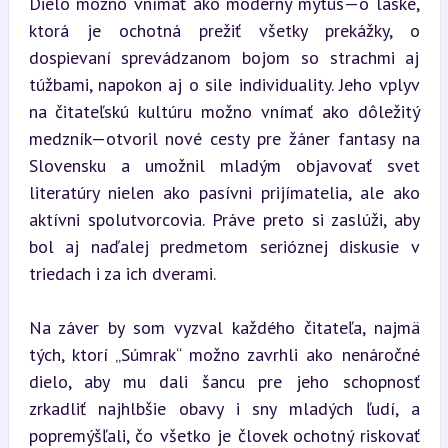
Dielo možno vnímať ako moderný mýtus—o láske, 
ktorá je ochotná prežiť všetky prekážky, o 
dospievaní sprevádzanom bojom so strachmi aj 
túžbami, napokon aj o sile individuality. Jeho vplyv 
na čitateľskú kultúru možno vnímať ako dôležitý 
medzník—otvoril nové cesty pre žáner fantasy na 
Slovensku a umožnil mladým objavovať svet 
literatúry nielen ako pasívni prijímatelia, ale ako 
aktívni spolutvorcovia. Práve preto si zaslúži, aby 
bol aj naďalej predmetom serióznej diskusie v 
triedach i za ich dverami.
Na záver by som vyzval každého čitateľa, najmä 
tých, ktorí „Súmrak“ možno zavrhli ako nenáročné 
dielo, aby mu dali šancu pre jeho schopnosť 
zrkadliť najhlbšie obavy i sny mladých ľudí, a 
popremýšľali, čo všetko je človek ochotný riskovať 