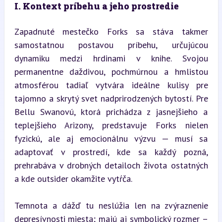
I. Kontext príbehu a jeho prostredie
Zapadnuté mestečko Forks sa stáva takmer 
samostatnou postavou príbehu, určujúcou 
dynamiku medzi hrdinami v knihe. Svojou 
permanentne daždivou, pochmúrnou a hmlistou 
atmosférou tadiaľ vytvára ideálne kulisy pre 
tajomno a skrytý svet nadprirodzených bytostí. Pre 
Bellu Swanovú, ktorá prichádza z jasnejšieho a 
teplejšieho Arizony, predstavuje Forks nielen 
fyzickú, ale aj emocionálnu výzvu — musí sa 
adaptovať v prostredí, kde sa každý pozná, 
prehrabáva v drobných detailoch života ostatných 
a kde outsider okamžite vytŕča.
Temnota a dážď tu neslúžia len na zvýraznenie 
depresívnosti miesta; majú aj symbolický rozmer – 