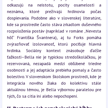
odkazujú na neistotu, pocity osamelosti a 
neznáma, ktoré prežívajú hrdinovia počas 
dospievania. Podobne ako v slovenskej literatúre, 
kde sa prostredie často stáva zrkadlom duševného 
rozpoloženia postáv (napríklad v románe „Nevesta 
hôľ“ Františka Švantnera), aj tu Forks pomáha 
zvýrazňovať izolovanosť, ktorú pociťuje hlavná 
hrdinka. Sociálny kontext znásobuje ďalšie 
ťažkosti–Bella nie je typickou stredoškoláčkou, je 
rezervovaná, nezapadá medzi obľúbené triedne 
osobnosti a jej adaptácia prebieha pomaly a často 
bolestivo. V slovenskom školskom prostredí, kde je 
integrácia nového žiaka do kolektívu stále 
aktuálnou témou, je Bella výbornou paralelou pre 
tých, čo sa cítia iní alebo nepochopení.