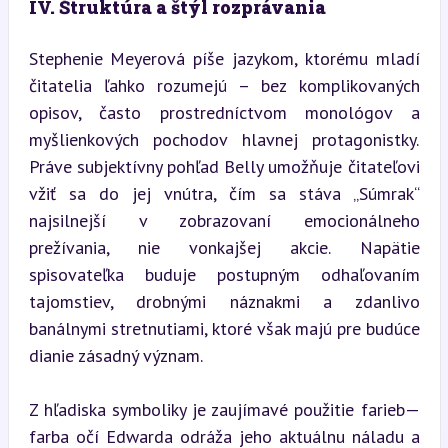
IV. Štruktúra a štýl rozprávania
Stephenie Meyerová píše jazykom, ktorému mladí 
čitatelia ľahko rozumejú – bez komplikovaných 
opisov, často prostredníctvom monológov a 
myšlienkových pochodov hlavnej protagonistky. 
Práve subjektívny pohľad Belly umožňuje čitateľovi 
vžiť sa do jej vnútra, čím sa stáva „Súmrak“ 
najsilnejší v zobrazovaní emocionálneho 
prežívania, nie vonkajšej akcie. Napätie 
spisovateľka buduje postupným odhaľovaním 
tajomstiev, drobnými náznakmi a zdanlivo 
banálnymi stretnutiami, ktoré však majú pre budúce 
dianie zásadný význam.
Z hľadiska symboliky je zaujímavé použitie farieb—
farba očí Edwarda odráža jeho aktuálnu náladu a 