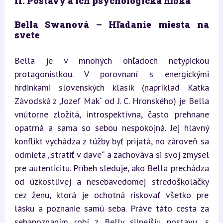
II. Postavy a ich psychologická hĺbka
Bella Swanová – Hľadanie miesta na 
svete
Bella je v mnohých ohľadoch netypickou 
protagonistkou. V porovnaní s energickými 
hrdinkami slovenských klasík (napríklad Katka 
Závodská z „Jozef Mak“ od J. C. Hronského) je Bella 
vnútorne zložitá, introspektívna, často prehnane 
opatrná a sama so sebou nespokojná. Jej hlavný 
konflikt vychádza z túžby byť prijatá, no zároveň sa 
odmieta „stratiť v dave“ a zachováva si svoj zmysel 
pre autenticitu. Príbeh sleduje, ako Bella prechádza 
od úzkostlivej a nesebavedomej stredoškoláčky 
cez ženu, ktorá je ochotná riskovať všetko pre 
lásku a poznanie samú seba. Práve táto cesta za 
sebapoznaním robí z Belly silnejšiu postavu, s 