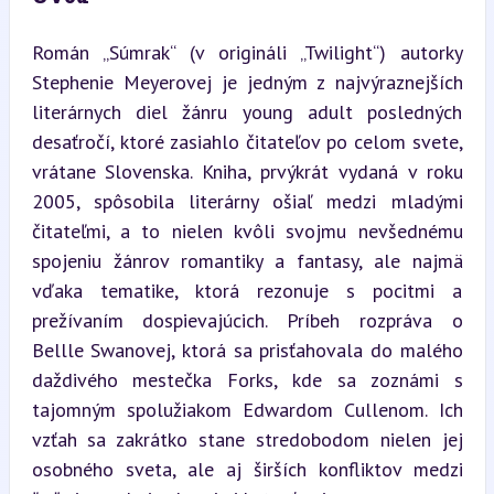
Román „Súmrak“ (v origináli „Twilight“) autorky 
Stephenie Meyerovej je jedným z najvýraznejších 
literárnych diel žánru young adult posledných 
desaťročí, ktoré zasiahlo čitateľov po celom svete, 
vrátane Slovenska. Kniha, prvýkrát vydaná v roku 
2005, spôsobila literárny ošiaľ medzi mladými 
čitateľmi, a to nielen kvôli svojmu nevšednému 
spojeniu žánrov romantiky a fantasy, ale najmä 
vďaka tematike, ktorá rezonuje s pocitmi a 
prežívaním dospievajúcich. Príbeh rozpráva o 
Bellle Swanovej, ktorá sa prisťahovala do malého 
daždivého mestečka Forks, kde sa zoznámi s 
tajomným spolužiakom Edwardom Cullenom. Ich 
vzťah sa zakrátko stane stredobodom nielen jej 
osobného sveta, ale aj širších konfliktov medzi 