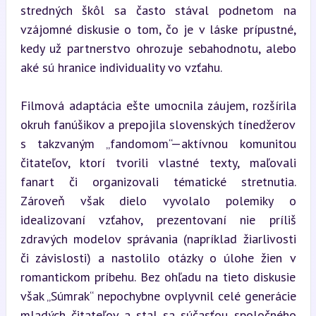
stredných škôl sa často stával podnetom na 
vzájomné diskusie o tom, čo je v láske prípustné, 
kedy už partnerstvo ohrozuje sebahodnotu, alebo 
aké sú hranice individuality vo vzťahu.
Filmová adaptácia ešte umocnila záujem, rozšírila 
okruh fanúšikov a prepojila slovenských tínedžerov 
s takzvaným „fandomom“—aktívnou komunitou 
čitateľov, ktorí tvorili vlastné texty, maľovali 
fanart či organizovali tématické stretnutia. 
Zároveň však dielo vyvolalo polemiky o 
idealizovaní vzťahov, prezentovaní nie príliš 
zdravých modelov správania (napríklad žiarlivosti 
či závislosti) a nastolilo otázky o úlohe žien v 
romantickom príbehu. Bez ohľadu na tieto diskusie 
však „Súmrak“ nepochybne ovplyvnil celé generácie 
mladých čitateľov
 a stal sa súčasťou spoločného 