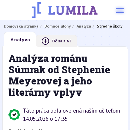
Domovská stránka
Domáce úlohy
Analýza
Stredné školy
+
Analýza
Uč sa s AI
Analýza románu
Súmrak od Stephenie
Meyerovej a jeho
literárny vplyv
Táto práca bola overená naším učiteľom:
14.05.2026 o 17:35