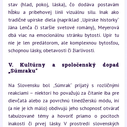
stav (hlad, pokoj, láska), čo dodáva postavám 
hĺbku a príbehovej línii vizuálnu silu. Inak ako 
tradičné upírske diela (napríklad „Upírske historky“ 
Jána Lenča či staršie svetové romány), Meyerová 
dbá viac na emocionálnu stránku bytostí. Upír tu 
nie je len predátorom, ale komplexnou bytosťou, 
schopnou lásky, obetavosti či žiarlivosti.
V. Kultúrny a spoločenský dopad 
„Súmraku“
Na Slovensku bol „Súmrak“ prijatý s rozličnými 
reakciami – niektorí ho považujú za čítanie iba pre 
dievčatá alebo za povrchnú tínedžerskú módu, iní 
(a nie je ich málo) obdivujú jeho schopnosť otvárať 
tabuizované témy a hovoriť priamo o pocitoch 
inakosti či prvej lásky. V prostredí slovenských 