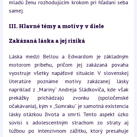
mladú ženu rozhodujúcim krokom pri hľadaní seba 
samej.
III. Hlavné témy a motívy v diele
Zakázaná láska a jej riziká
Láska medzi Bellou a Edwardom je základným 
motorom príbehu, pričom jej zakázaná povaha 
vyostruje všetky napäťové situácie. V slovenskej 
literatúre poznáme motívy zakázanej lásky 
napríklad z „Maríny“ Andreja Sládkoviča, kde však 
prekážky prichádzajú zvonku (spoločenské 
očakávania), kým v „Súmraku“ je samotná existencia 
lásky otázkou života a smrti. Tento aspekt úzko 
súvisí s adolescentným strachom zo straty aj 
túžbou po intenzívnom zážitku, ktorý presahuje 