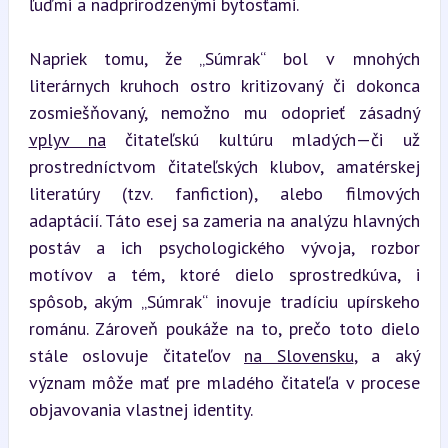
ľuďmi a nadprirodzenými bytosťami.
Napriek tomu, že „Súmrak“ bol v mnohých 
literárnych kruhoch ostro kritizovaný či dokonca 
zosmiešňovaný, nemožno mu odoprieť zásadný 
vplyv na
 čitateľskú kultúru mladých—či už 
prostredníctvom čitateľských klubov, amatérskej 
literatúry (tzv. fanfiction), alebo filmových 
adaptácií. Táto esej sa zameria na analýzu hlavných 
postáv a ich psychologického vývoja, rozbor 
motívov a tém, ktoré dielo sprostredkúva, i 
spôsob, akým „Súmrak“ inovuje tradíciu upírskeho 
románu. Zároveň poukáže na to, prečo toto dielo 
stále oslovuje čitateľov 
na Slovensku
, a aký 
význam môže mať pre mladého čitateľa v procese 
objavovania vlastnej identity.