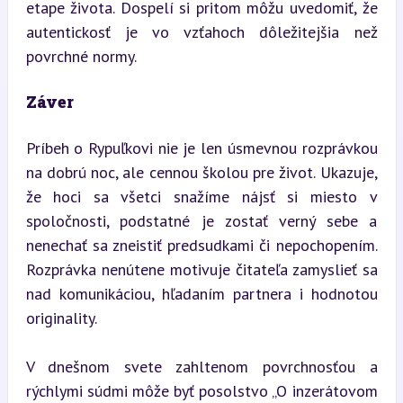
etape života. Dospelí si pritom môžu uvedomiť, že 
autentickosť je vo vzťahoch dôležitejšia než 
povrchné normy.
Záver
Príbeh o Rypuľkovi nie je len úsmevnou rozprávkou 
na dobrú noc, ale cennou školou pre život. Ukazuje, 
že hoci sa všetci snažíme nájsť si miesto v 
spoločnosti, podstatné je zostať verný sebe a 
nenechať sa zneistiť predsudkami či nepochopením. 
Rozprávka nenútene motivuje čitateľa zamyslieť sa 
nad komunikáciou, hľadaním partnera i hodnotou 
originality.
V dnešnom svete zahltenom povrchnosťou a 
rýchlymi súdmi môže byť posolstvo „O inzerátovom 