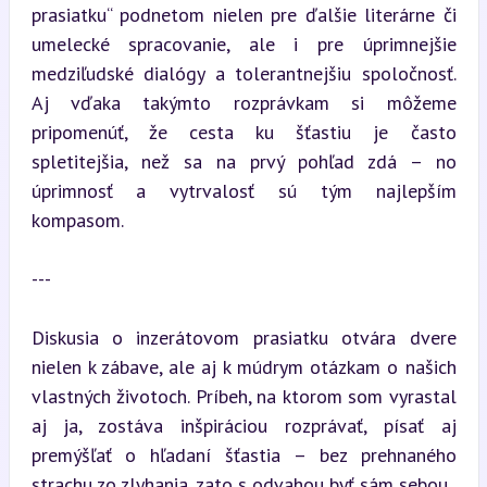
prasiatku“ podnetom nielen pre ďalšie literárne či 
umelecké spracovanie, ale i pre úprimnejšie 
medziľudské dialógy a tolerantnejšiu spoločnosť. 
Aj vďaka takýmto rozprávkam si môžeme 
pripomenúť, že cesta ku šťastiu je často 
spletitejšia, než sa na prvý pohľad zdá – no 
úprimnosť a vytrvalosť sú tým najlepším 
kompasom.
---
Diskusia o inzerátovom prasiatku otvára dvere 
nielen k zábave, ale aj k múdrym otázkam o našich 
vlastných životoch. Príbeh, na ktorom som vyrastal 
aj ja, zostáva inšpiráciou rozprávať, písať aj 
premýšľať o hľadaní šťastia – bez prehnaného 
strachu zo zlyhania, zato s odvahou byť sám sebou.