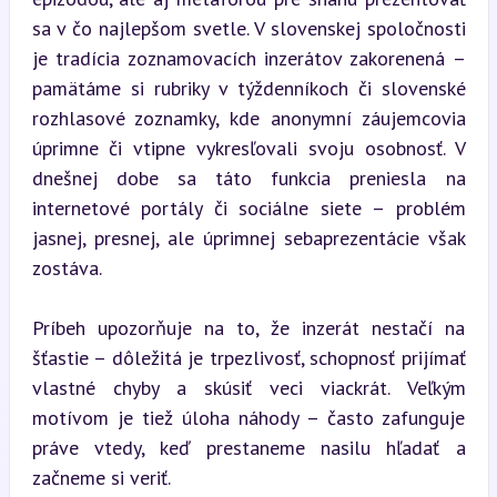
sa v čo najlepšom svetle. V slovenskej spoločnosti 
je tradícia zoznamovacích inzerátov zakorenená – 
pamätáme si rubriky v týždenníkoch či slovenské 
rozhlasové zoznamky, kde anonymní záujemcovia 
úprimne či vtipne vykresľovali svoju osobnosť. V 
dnešnej dobe sa táto funkcia preniesla na 
internetové portály či sociálne siete – problém 
jasnej, presnej, ale úprimnej sebaprezentácie však 
zostáva.
Príbeh upozorňuje na to, že inzerát nestačí na 
šťastie – dôležitá je trpezlivosť, schopnosť prijímať 
vlastné chyby a skúsiť veci viackrát. Veľkým 
motívom je tiež úloha náhody – často zafunguje 
práve vtedy, keď prestaneme nasilu hľadať a 
začneme si veriť.