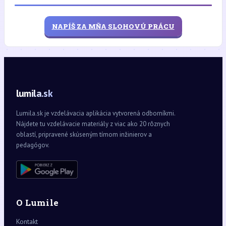
NAPÍŠ ZA MŇA SLOHOVÚ PRÁCU
lumila.sk
Lumila.sk je vzdelávacia aplikácia vytvorená odborníkmi.
Nájdete tu vzdelávacie materiály z viac ako 20 rôznych
oblastí, pripravené skúseným tímom inžinierov a
pedagógov.
O Lumile
Kontakt