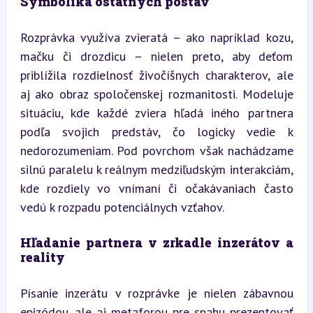
Symbolika ostatných postáv
Rozprávka využíva zvieratá – ako napríklad kozu, 
mačku či drozdicu – nielen preto, aby deťom 
priblížila rozdielnosť živočíšnych charakterov, ale 
aj ako obraz spoločenskej rozmanitosti. Modeluje 
situáciu, kde každé zviera hľadá iného partnera 
podľa svojich predstáv, čo logicky vedie k 
nedorozumeniam. Pod povrchom však nachádzame 
silnú paralelu k reálnym medziľudským interakciám, 
kde rozdiely vo vnímaní či očakávaniach často 
vedú k rozpadu potenciálnych vzťahov.
Hľadanie partnera v zrkadle inzerátov a 
reality
Písanie inzerátu v rozprávke je nielen zábavnou 
epizódou, ale aj metaforou pre snahu prezentovať 