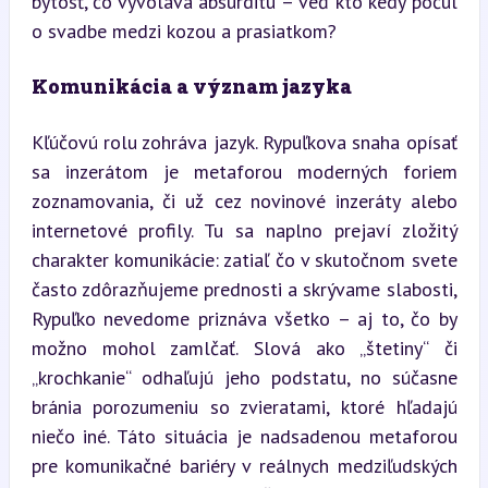
bytosť, čo vyvoláva absurditu – veď kto kedy počul 
o svadbe medzi kozou a prasiatkom?
Komunikácia a význam jazyka
Kľúčovú rolu zohráva jazyk. Rypuľkova snaha opísať 
sa inzerátom je metaforou moderných foriem 
zoznamovania, či už cez novinové inzeráty alebo 
internetové profily. Tu sa naplno prejaví zložitý 
charakter komunikácie: zatiaľ čo v skutočnom svete 
často zdôrazňujeme prednosti a skrývame slabosti, 
Rypuľko nevedome priznáva všetko – aj to, čo by 
možno mohol zamlčať. Slová ako „štetiny“ či 
„krochkanie“ odhaľujú jeho podstatu, no súčasne 
bránia porozumeniu so zvieratami, ktoré hľadajú 
niečo iné. Táto situácia je nadsadenou metaforou 
pre komunikačné bariéry v reálnych medziľudských 