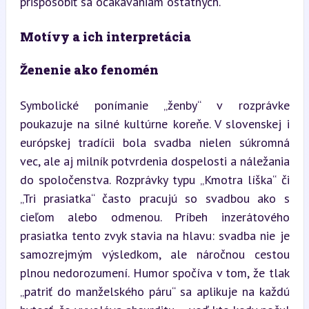
prispôsobiť sa očakávaniam ostatných.
Motívy a ich interpretácia
Ženenie ako fenomén
Symbolické ponímanie „ženby“ v rozprávke 
poukazuje na silné kultúrne koreňe. V slovenskej i 
európskej tradícii bola svadba nielen súkromná 
vec, ale aj milník potvrdenia dospelosti a náležania 
do spoločenstva. Rozprávky typu „Kmotra líška“ či 
„Tri prasiatka“ často pracujú so svadbou ako s 
cieľom alebo odmenou. Príbeh inzerátového 
prasiatka tento zvyk stavia na hlavu: svadba nie je 
samozrejmým výsledkom, ale náročnou cestou 
plnou nedorozumení. Humor spočíva v tom, že tlak 
„patriť do manželského páru“ sa aplikuje na každú 