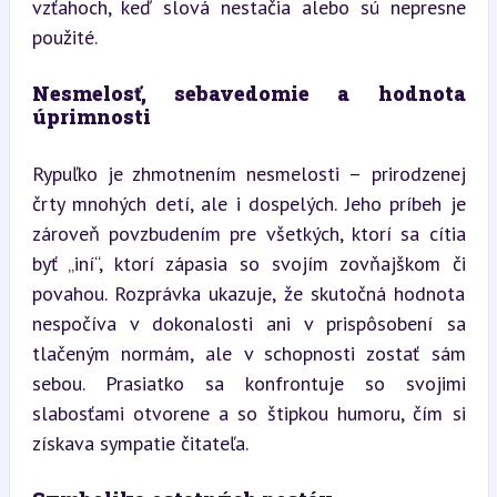
vzťahoch, keď slová nestačia alebo sú nepresne 
použité.
Nesmelosť, sebavedomie a hodnota 
úprimnosti
Rypuľko je zhmotnením nesmelosti – prirodzenej 
črty mnohých detí, ale i dospelých. Jeho príbeh je 
zároveň povzbudením pre všetkých, ktorí sa cítia 
byť „iní“, ktorí zápasia so svojím zovňajškom či 
povahou. Rozprávka ukazuje, že skutočná hodnota 
nespočíva v dokonalosti ani v prispôsobení sa 
tlačeným normám, ale v schopnosti zostať sám 
sebou. Prasiatko sa konfrontuje so svojimi 
slabosťami otvorene a so štipkou humoru, čím si 
získava sympatie čitateľa.