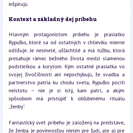
inšpirujú.
Kontext a základný dej príbehu
Hlavným protagonistom príbehu je prasiatko 
Rypuľko, ktoré sa od ostatných v chlieviku mierne 
odlišuje. Je nesmelé, ušľachtilé a má túžbu, ktorá 
presahuje rámec bežného života medzi slamenou 
podstielkou a korytom. Kým ostatné prasiatka vo 
svojej živočíšnosti ani nepochybujú, že svadba a 
partnerstvo patria ku chodu sveta, Rypuľko pocíti 
neistotu – nie je si istý, kam patrí, a akým 
spôsobom má pristúpiť k obľúbenému rituálu 
„ženby“.
Fantastický svet príbehu je založený na predstave, 
že ženba je povinnosťou nielen pre ľudí, ale aj pre 