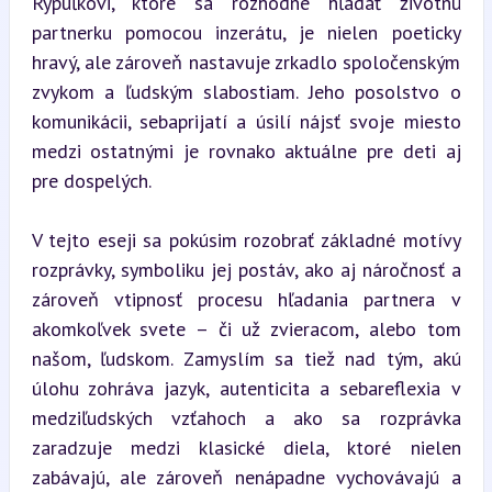
Rypuľkovi, ktoré sa rozhodne hľadať životnú 
partnerku pomocou inzerátu, je nielen poeticky 
hravý, ale zároveň nastavuje zrkadlo spoločenským 
zvykom a ľudským slabostiam. Jeho posolstvo o 
komunikácii, sebaprijatí a úsilí nájsť svoje miesto 
medzi ostatnými je rovnako aktuálne pre deti aj 
pre dospelých.
V tejto eseji sa pokúsim rozobrať základné motívy 
rozprávky, symboliku jej postáv, ako aj náročnosť a 
zároveň vtipnosť procesu hľadania partnera v 
akomkoľvek svete – či už zvieracom, alebo tom 
našom, ľudskom. Zamyslím sa tiež nad tým, akú 
úlohu zohráva jazyk, autenticita a sebareflexia v 
medziľudských vzťahoch a ako sa rozprávka 
zaradzuje medzi klasické diela, ktoré nielen 
zabávajú, ale zároveň nenápadne vychovávajú a 