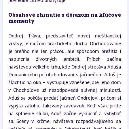
poviedke citlivo analyzuje.
Obsahové zhrnutie s dôrazom na kľúčové 
momenty
Ondrej Tráva, predstaviteľ novej meštianskej 
vrstvy, je mužom praktického ducha. Obchodovanie 
je preňho nie len prácou, ale spôsobom prežitia i 
naplnenia životných ambícií. Príbeh začína 
návštevou veľkého trhu, kde Ondrej stretáva Aduša 
Domanického pri obchodovaní s jačmeňom. Aduš je 
šľachtic na oko – vystupuje vznešene, ale jeho dom 
v Chochoľove už nezodpovedá slávnej minulosti. 
Aduš sa pokúša predať jačmeň Ondrejovi, pričom si 
vypýta zálohu, takzvaný závdavok. Keď však príde 
na splnenie sľubu, Aduš začne vykrúcať a vyhýbať 
sa. Scény v krčme, návšteva rozpadávajúceho sa 
kaštieľa aj rozprávky o "zbohatnutí, keď báčik z 