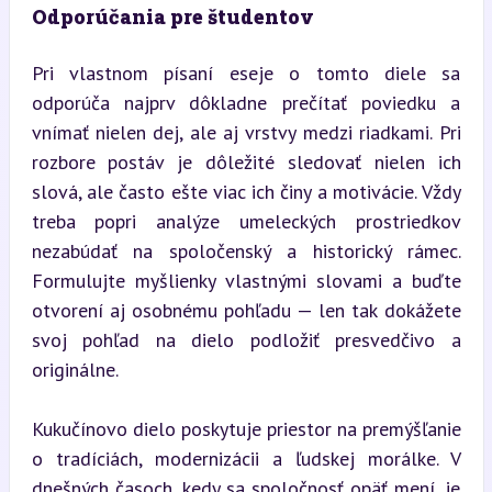
Odporúčania pre študentov
Pri vlastnom písaní eseje o tomto diele sa 
odporúča najprv dôkladne prečítať poviedku a 
vnímať nielen dej, ale aj vrstvy medzi riadkami. Pri 
rozbore postáv je dôležité sledovať nielen ich 
slová, ale často ešte viac ich činy a motivácie. Vždy 
treba popri analýze umeleckých prostriedkov 
nezabúdať na spoločenský a historický rámec. 
Formulujte myšlienky vlastnými slovami a buďte 
otvorení aj osobnému pohľadu — len tak dokážete 
svoj pohľad na dielo podložiť presvedčivo a 
originálne.
Kukučínovo dielo poskytuje priestor na premýšľanie 
o tradíciách, modernizácii a ľudskej morálke. V 
dnešných časoch, kedy sa spoločnosť opäť mení, je 