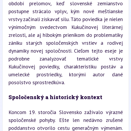
období prelomov, keď slovenské zemianstvo 
postupne strácalo vplyv, kým nové meštianske 
vrstvy začínali získavať silu. Táto poviedka je nielen 
výnimočným svedectvom Kukučínovej literárnej 
zrelosti, ale aj hlbokým prienikom do problematiky 
zániku starých spoločenských vrstiev a rodivej 
dynamiky novej spoločnosti. Cieľom tejto eseje je 
podrobne zanalyzovať tematické vrstvy 
Kukučínovej poviedky, charakteristiku postáv a 
umelecké prostriedky, ktorými autor dané 
posolstvo sprostredkúva.
Spoločenský a historický kontext
Koncom 19. storočia Slovensko zažívalo výrazné 
spoločenské pohyby. Ešte len nedávno zrušené 
poddanstvo otvorilo cestu generačným výmenám. 