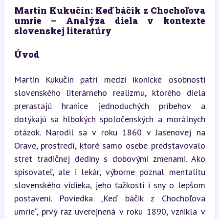
Martin Kukučín: Keď báčik z Chochoľova 
umrie – Analýza diela v kontexte 
slovenskej literatúry
Úvod
Martin Kukučín patrí medzi ikonické osobnosti 
slovenského literárneho realizmu, ktorého diela 
prerastajú hranice jednoduchých príbehov a 
dotýkajú sa hlbokých spoločenských a morálnych 
otázok. Narodil sa v roku 1860 v Jasenovej na 
Orave, prostredí, ktoré samo osebe predstavovalo 
stret tradičnej dediny s dobovými zmenami. Ako 
spisovateľ, ale i lekár, výborne poznal mentalitu 
slovenského vidieka, jeho ťažkosti i sny o lepšom 
postavení. Poviedka „Keď báčik z Chochoľova 
umrie“, prvý raz uverejnená v roku 1890, vznikla v 