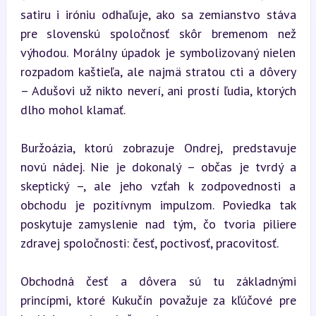
satiru i iróniu odhaľuje, ako sa zemianstvo stáva 
pre slovenskú spoločnosť skôr bremenom než 
výhodou. Morálny úpadok je symbolizovaný nielen 
rozpadom kaštieľa, ale najmä stratou cti a dôvery 
– Adušovi už nikto neverí, ani prostí ľudia, ktorých 
dlho mohol klamať.
Buržoázia, ktorú zobrazuje Ondrej, predstavuje 
novú nádej. Nie je dokonalý – občas je tvrdý a 
skeptický –, ale jeho vzťah k zodpovednosti a 
obchodu je pozitívnym impulzom. Poviedka tak 
poskytuje zamyslenie nad tým, čo tvoria piliere 
zdravej spoločnosti: česť, poctivosť, pracovitosť.
Obchodná česť a dôvera sú tu základnými 
princípmi, ktoré Kukučín považuje za kľúčové pre 