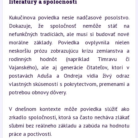
literatúry a spoločnosti
Kukučínova poviedka nesie nadčasové posolstvo. 
Dokazuje, že spoločnosť nemôže stáť na 
nefunkčných tradíciách, ale musí si budovať nové 
morálne základy. Poviedka ovplyvnila nielen 
neskoršiu prózu zobrazujúcu krízu zemianstva a 
rodinných hodnôt (napríklad Timravu či 
Vajanského), ale aj generácie čitateľov, ktorí v 
postavách Aduša a Ondreja vidia živý odraz 
vlastných skúseností s pokrytectvom, premenami a 
potrebou obnovy dôvery.
V dnešnom kontexte môže poviedka slúžiť ako 
zrkadlo spoločnosti, ktorá sa často necháva zlákať 
sľubmi bez reálneho základu a zabúda na hodnotu 
práce a poctivosti.