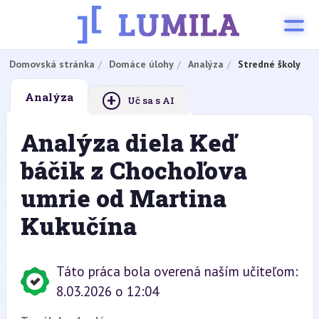
Domovská stránka
Domáce úlohy
Analýza
Stredné školy
+
Analýza
Uč sa s AI
Analýza diela Keď
báčik z Chochoľova
umrie od Martina
Kukučína
Táto práca bola overená naším učiteľom:
8.03.2026 o 12:04