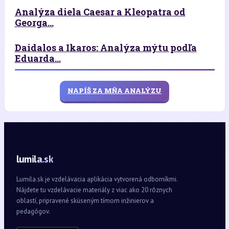
Analýza diela Caesar a Kleopatra od
Georga...
Daidalos a Ikaros: Analýza mýtu podľa
Eduarda...
NAPÍŠ ZA MŇA ANALÝZU
lumila.sk
Lumila.sk je vzdelávacia aplikácia vytvorená odborníkmi.
Nájdete tu vzdelávacie materiály z viac ako 20 rôznych
oblastí, pripravené skúseným tímom inžinierov a
pedagógov.