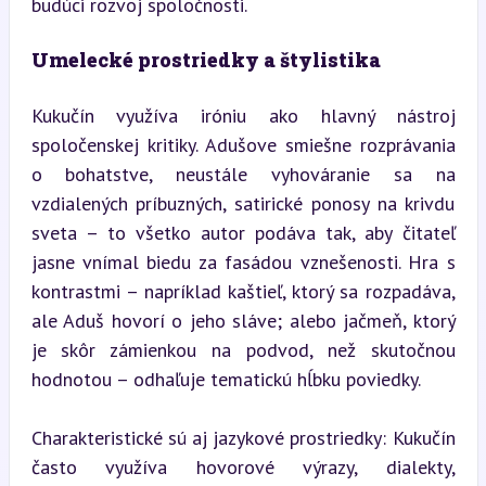
budúci rozvoj spoločnosti.
Umelecké prostriedky a štylistika
Kukučín využíva iróniu ako hlavný nástroj 
spoločenskej kritiky. Adušove smiešne rozprávania 
o bohatstve, neustále vyhováranie sa na 
vzdialených príbuzných, satirické ponosy na krivdu 
sveta – to všetko autor podáva tak, aby čitateľ 
jasne vnímal biedu za fasádou vznešenosti. Hra s 
kontrastmi – napríklad kaštieľ, ktorý sa rozpadáva, 
ale Aduš hovorí o jeho sláve; alebo jačmeň, ktorý 
je skôr zámienkou na podvod, než skutočnou 
hodnotou – odhaľuje tematickú hĺbku poviedky.
Charakteristické sú aj jazykové prostriedky: Kukučín 
často využíva hovorové výrazy, dialekty, 