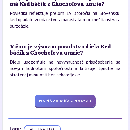
má Keď báčik z Chochoľova umrie?
Poviedka reflektuje prelom 19. storočia na Slovensku,
keď upadalo zemianstvo a narastala moc meštianstva a
buržoázie.
V čom je význam posolstva diela Keď
báčik z Chochoľova umrie?
Dielo upozorňuje na nevyhnutnosť prispôsobenia sa
novým hodnotám spoločnosti a kritizuje lipnutie na
stratenej minulosti bez sebareflexie.
NAPÍŠ ZA MŇA ANALÝZU
Tagi:
#LITERATURA