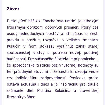
Záver
Dielo „Keď báčik z Chochoľova umrie“ je hlbokým 
literárnym obrazom dobových premien, ktorý cez 
osudy jednoduchých postáv a ich zápas o česť, 
pravdu a prežitie, rozpráva o veľkých zmenách. 
Kukučín v ňom dokázal vystihnúť zánik starej 
spoločenskej vrstvy a potrebu novej, poctivej 
budúcnosti. Pre súčasného čitateľa je pripomienkou, 
že spoločenské tradície bez vnútornej hodnoty sú 
len prázdnymi slovami a že cesta k rozvoju vedie 
cez individuálnu zodpovednosť. Poviedka preto 
ostáva aktuálna i dnes a je inšpiráciou pre ďalšie 
skúmanie diel Martina Kukučína a slovenskej 
literatúry vôbec.