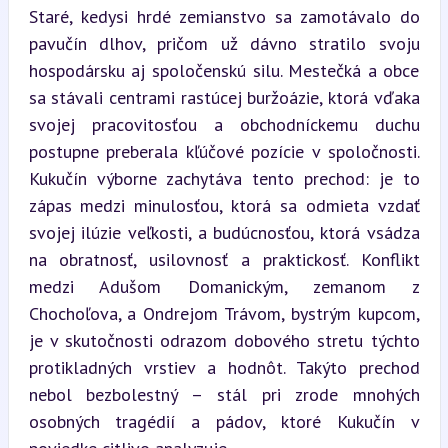
Staré, kedysi hrdé zemianstvo sa zamotávalo do 
pavučín dlhov, pričom už dávno stratilo svoju 
hospodársku aj spoločenskú silu. Mestečká a obce 
sa stávali centrami rastúcej buržoázie, ktorá vďaka 
svojej pracovitosťou a obchodníckemu duchu 
postupne preberala kľúčové pozície v spoločnosti. 
Kukučín výborne zachytáva tento prechod: je to 
zápas medzi minulosťou, ktorá sa odmieta vzdať 
svojej ilúzie veľkosti, a budúcnosťou, ktorá vsádza 
na obratnosť, usilovnosť a praktickosť. Konflikt 
medzi Adušom Domanickým, zemanom z 
Chochoľova, a Ondrejom Trávom, bystrým kupcom, 
je v skutočnosti odrazom dobového stretu týchto 
protikladných vrstiev a hodnôt. Takýto prechod 
nebol bezbolestný – stál pri zrode mnohých 
osobných tragédií a pádov, ktoré Kukučín v 