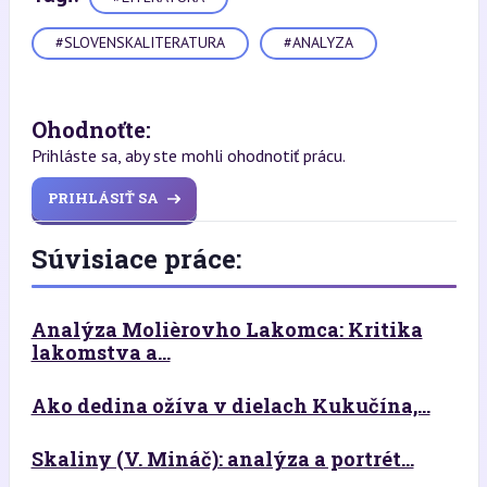
#SLOVENSKALITERATURA
#ANALYZA
Ohodnoťte:
Prihláste sa, aby ste mohli ohodnotiť prácu.
PRIHLÁSIŤ SA
Súvisiace práce:
Analýza Molièrovho Lakomca: Kritika
lakomstva a...
Ako dedina ožíva v dielach Kukučína,...
Skaliny (V. Mináč): analýza a portrét...