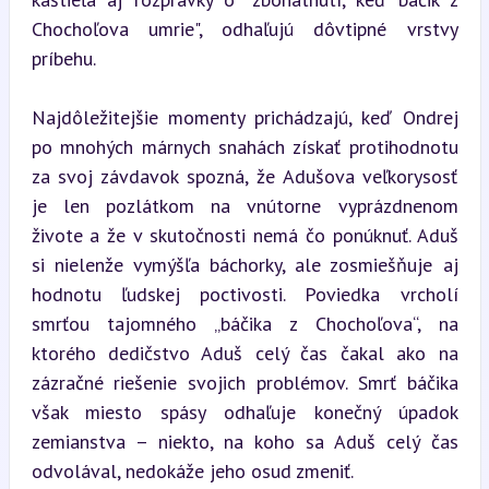
Chochoľova umrie", odhaľujú dôvtipné vrstvy 
príbehu.
Najdôležitejšie momenty prichádzajú, keď Ondrej 
po mnohých márnych snahách získať protihodnotu 
za svoj závdavok spozná, že Adušova veľkorysosť 
je len pozlátkom na vnútorne vyprázdnenom 
živote a že v skutočnosti nemá čo ponúknuť. Aduš 
si nielenže vymýšľa báchorky, ale zosmiešňuje aj 
hodnotu ľudskej poctivosti. Poviedka vrcholí 
smrťou tajomného „báčika z Chochoľova“, na 
ktorého dedičstvo Aduš celý čas čakal ako na 
zázračné riešenie svojich problémov. Smrť báčika 
však miesto spásy odhaľuje konečný úpadok 
zemianstva – niekto, na koho sa Aduš celý čas 
odvolával, nedokáže jeho osud zmeniť.