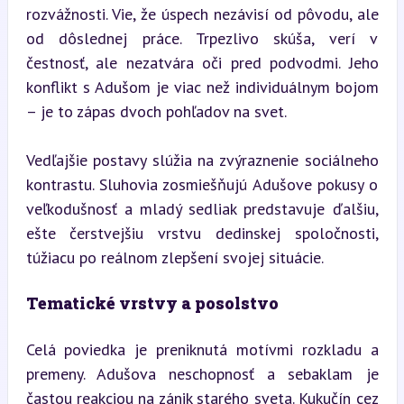
rozvážnosti. Vie, že úspech nezávisí od pôvodu, ale 
od dôslednej práce. Trpezlivo skúša, verí v 
čestnosť, ale nezatvára oči pred podvodmi. Jeho 
konflikt s Adušom je viac než individuálnym bojom 
– je to zápas dvoch pohľadov na svet.
Vedľajšie postavy slúžia na zvýraznenie sociálneho 
kontrastu. Sluhovia zosmiešňujú Adušove pokusy o 
veľkodušnosť a mladý sedliak predstavuje ďalšiu, 
ešte čerstvejšiu vrstvu dedinskej spoločnosti, 
túžiacu po reálnom zlepšení svojej situácie.
Tematické vrstvy a posolstvo
Celá poviedka je preniknutá motívmi rozkladu a 
premeny. Adušova neschopnosť a sebaklam je 
častou reakciou na zánik starého sveta. Kukučín cez 