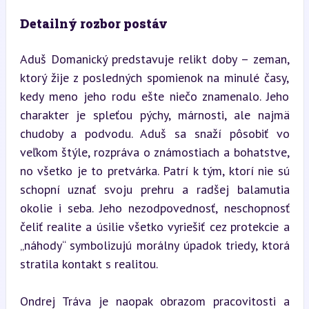
Detailný rozbor postáv
Aduš Domanický predstavuje relikt doby – zeman, 
ktorý žije z posledných spomienok na minulé časy, 
kedy meno jeho rodu ešte niečo znamenalo. Jeho 
charakter je spleťou pýchy, márnosti, ale najmä 
chudoby a podvodu. Aduš sa snaží pôsobiť vo 
veľkom štýle, rozpráva o známostiach a bohatstve, 
no všetko je to pretvárka. Patrí k tým, ktorí nie sú 
schopní uznať svoju prehru a radšej balamutia 
okolie i seba. Jeho nezodpovednosť, neschopnosť 
čeliť realite a úsilie všetko vyriešiť cez protekcie a 
„náhody“ symbolizujú morálny úpadok triedy, ktorá 
stratila kontakt s realitou.
Ondrej Tráva je naopak obrazom pracovitosti a 