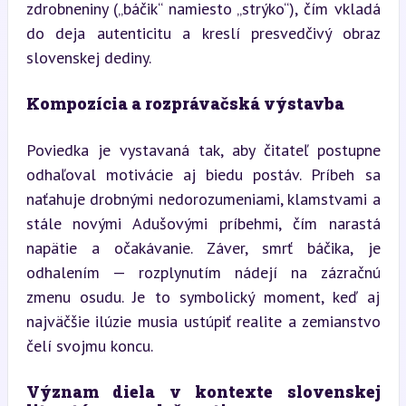
zdrobneniny („báčik“ namiesto „strýko“), čím vkladá 
do deja autenticitu a kreslí presvedčivý obraz 
slovenskej dediny.
Kompozícia a rozprávačská výstavba
Poviedka je vystavaná tak, aby čitateľ postupne 
odhaľoval motivácie aj biedu postáv. Príbeh sa 
naťahuje drobnými nedorozumeniami, klamstvami a 
stále novými Adušovými príbehmi, čím narastá 
napätie a očakávanie. Záver, smrť báčika, je 
odhalením — rozplynutím nádejí na zázračnú 
zmenu osudu. Je to symbolický moment, keď aj 
najväčšie ilúzie musia ustúpiť realite a zemianstvo 
čelí svojmu koncu.
Význam diela v kontexte slovenskej 