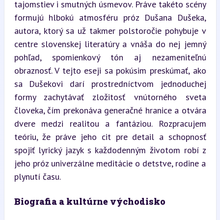
tajomstiev i smutných úsmevov. Práve takéto scény 
formujú hlbokú atmosféru próz Dušana Dušeka, 
autora, ktorý sa už takmer polstoročie pohybuje v 
centre slovenskej literatúry a vnáša do nej jemný 
pohľad, spomienkový tón aj nezameniteľnú 
obraznosť. V tejto eseji sa pokúsim preskúmať, ako 
sa Dušekovi darí prostredníctvom jednoduchej 
formy zachytávať zložitosť vnútorného sveta 
človeka, čím prekonáva generačné hranice a otvára 
dvere medzi realitou a fantáziou. Rozpracujem 
teóriu, že práve jeho cit pre detail a schopnosť 
spojiť lyrický jazyk s každodenným životom robí z 
jeho próz univerzálne meditácie o detstve, rodine a 
plynutí času.
Biografia a kultúrne východisko