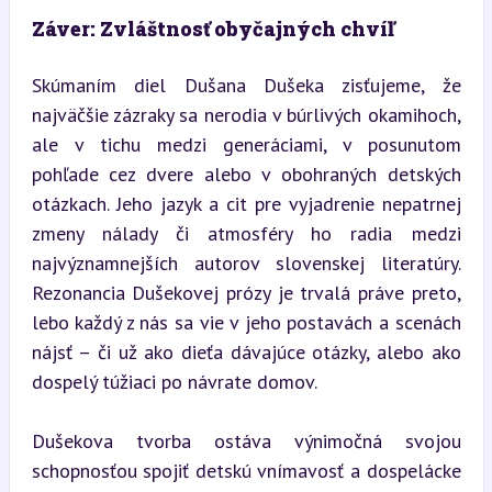
Záver: Zvláštnosť obyčajných chvíľ
Skúmaním diel Dušana Dušeka zisťujeme, že 
najväčšie zázraky sa nerodia v búrlivých okamihoch, 
ale v tichu medzi generáciami, v posunutom 
pohľade cez dvere alebo v obohraných detských 
otázkach. Jeho jazyk a cit pre vyjadrenie nepatrnej 
zmeny nálady či atmosféry ho radia medzi 
najvýznamnejších autorov slovenskej literatúry. 
Rezonancia Dušekovej prózy je trvalá práve preto, 
lebo každý z nás sa vie v jeho postavách a scenách 
nájsť – či už ako dieťa dávajúce otázky, alebo ako 
dospelý túžiaci po návrate domov.
Dušekova tvorba ostáva výnimočná svojou 
schopnosťou spojiť detskú vnímavosť a dospelácke 