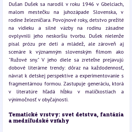
Dušan Dušek sa narodil v roku 1946 v Gbelciach, 
malom mestečku na juhozápade Slovenska, v 
rodine železničiara. Povojnové roky, detstvo prežité 
na vidieku a silné väzby na rodinu zásadne 
ovplyvnili jeho neskoršiu tvorbu. Dušek nielenže 
písal prózu pre deti a mládež, ale zároveň aj 
scenáre k významným slovenským filmom ako 
"Ružové sny." V jeho diele sa zreteľne prejavujú 
dobové literárne trendy: dôraz na každodennosť, 
návrat k detskej perspektíve a experimentovanie s 
fragmentárnou formou. Zastupuje generáciu, ktorá 
v literatúre hľadá hĺbku v maličkostiach a 
výnimočnosť v obyčajnosti.
Tematické vrstvy: svet detstva, fantázia 
a medziľudské vzťahy