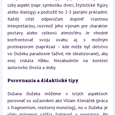
úzky aspekt (napr. symboliku dverí, štylistické figúry 
alebo dialógy) a podložiť ho 2-3 jasnými príkladmi. 
Každý citát odporúčam doplniť vlastnou 
interpretáciou, rozvinúť jeho význam pre charakter 
postavy alebo celkovú atmosféru. Je vhodné 
konfrontovať svoju úvahu aj s možným 
protinázorom (napríklad – kde môže byť detstvo 
vo Dušeka paradoxne ťaživé, nie idealizované), aby 
esej získala hĺbku. Nezabudnite na kontext 
autorovho života a doby.
Porovnania a didaktické tipy
Dušana Dušeka môžeme v istých aspektoch 
porovnať so súčasníkmi ako Viliam Klimáček (práca 
s fragmentom, vnútorný monológ), no u Dušeka je 
vždy prítomná väčšia ľudskosť a nostalgia. Pri 