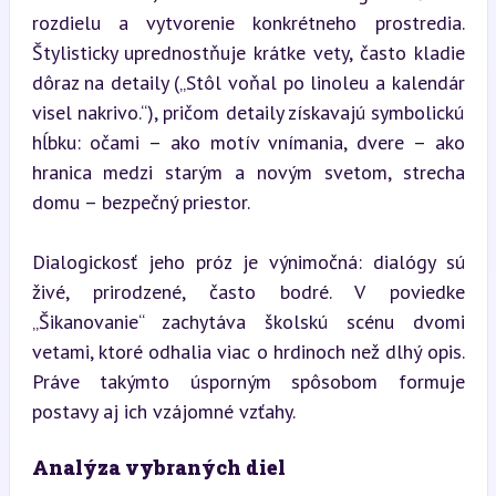
rozdielu a vytvorenie konkrétneho prostredia. 
Štylisticky uprednostňuje krátke vety, často kladie 
dôraz na detaily („Stôl voňal po linoleu a kalendár 
visel nakrivo.“), pričom detaily získavajú symbolickú 
hĺbku: očami – ako motív vnímania, dvere – ako 
hranica medzi starým a novým svetom, strecha 
domu – bezpečný priestor.
Dialogickosť jeho próz je výnimočná: dialógy sú 
živé, prirodzené, často bodré. V poviedke 
„Šikanovanie“ zachytáva školskú scénu dvomi 
vetami, ktoré odhalia viac o hrdinoch než dlhý opis. 
Práve takýmto úsporným spôsobom formuje 
postavy aj ich vzájomné vzťahy.
Analýza vybraných diel