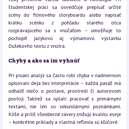
študentskej práci sa osvedčuje prepísať určité 
scény do filmového storyboardu alebo napísať 
krátku scénku z pohľadu starého otca 
rozprávajúceho sa s vnúčaťom – umožňuje to 
pochopiť jazykovú aj významovú výstavbu 
Dušekovho textu z vnútra.
Chyby a ako sa im vyhnúť
Pri písaní analýz sa často robí chyba v nadmernom 
opisovaní deja bez interpretácie – každá pasáž má 
odhaliť niečo o postave, prostredí či autorovom 
postoji. Taktiež sa oplatí pracovať s primárnymi 
textami, nie len so sekundárnymi poznámkami. 
Klišé a príliš všeobecné závery znižujú kvalitu eseje 
– konkrétne príklady a vlastná reflexia sú kľúčové.