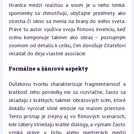
Hranica medzi realitou a snom je u neho tenká: 
spomienky sa zhmotňujú, obyčajné predmety ako 
strecha či okno sa menia na brány do iného sveta. 
Práve tu autor využíva svoju filmovú invenciu, keď 
scénu komponuje takmer ako obraz – postupným 
zoomom od detailu k celku, čím dovoľuje čitateľovi 
vkladať do deja vlastné asociácie.
Formálne a žánrové aspekty
Dušekovu tvorbu charakterizuje fragmentárnosť a 
krátkosť. Jeho poviedky nie sú rozvláčne, často sa 
skladajú z krátkych, takmer obrazových scén, ktoré 
dokážu vyvolať silné emócie na malom priestore. 
Tento prístup je zrejmý aj vo filmových scenároch, 
kde zábery striedajú krátke dialógy, a význam často 
vzniká práve v tichu alebo medzerách medzi 