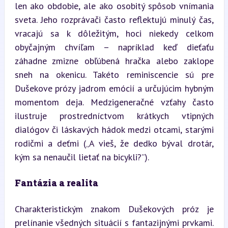
len ako obdobie, ale ako osobitý spôsob vnímania 
sveta. Jeho rozprávači často reflektujú minulý čas, 
vracajú sa k dôležitým, hoci niekedy celkom 
obyčajným chvíľam – napríklad keď dieťaťu 
záhadne zmizne obľúbená hračka alebo zaklope 
sneh na okenicu. Takéto reminiscencie sú pre 
Dušekove prózy jadrom emócií a určujúcim hybným 
momentom deja. Medzigeneračné vzťahy často 
ilustruje prostredníctvom krátkych vtipných 
dialógov či láskavých hádok medzi otcami, starými 
rodičmi a deťmi („A vieš, že dedko býval drotár, 
kým sa nenaučil lietať na bicykli?”).
Fantázia a realita
Charakteristickým znakom Dušekových próz je 
prelínanie všedných situácií s fantazijnými prvkami. 