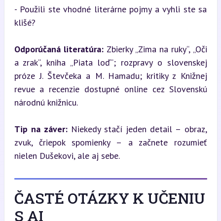
- Použili ste vhodné literárne pojmy a vyhli ste sa 
klišé?
Odporúčaná literatúra:
 Zbierky „Zima na ruky“, „Oči 
a zrak“, kniha „Piata loď“; rozpravy o slovenskej 
próze J. Števčeka a M. Hamadu; kritiky z Knižnej 
revue a recenzie dostupné online cez Slovenskú 
národnú knižnicu.
Tip na záver:
 Niekedy stačí jeden detail – obraz, 
zvuk, čriepok spomienky – a začnete rozumieť 
nielen Dušekovi, ale aj sebe.
ČASTÉ OTÁZKY K UČENIU
S AI