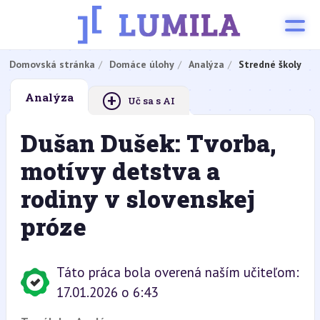
Domovská stránka
Domáce úlohy
Analýza
Stredné školy
+
Analýza
Uč sa s AI
Dušan Dušek: Tvorba,
motívy detstva a
rodiny v slovenskej
próze
Táto práca bola overená naším učiteľom:
17.01.2026 o 6:43