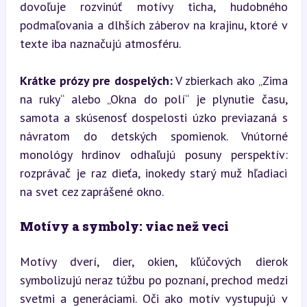
dovoľuje rozvinúť motívy ticha, hudobného 
podmaľovania a dlhších záberov na krajinu, ktoré v 
texte iba naznačujú atmosféru.
Krátke prózy pre dospelých:
 V zbierkach ako „Zima 
na ruky“ alebo „Okna do polí“ je plynutie času, 
samota a skúsenosť dospelosti úzko previazaná s 
návratom do detských spomienok. Vnútorné 
monológy hrdinov odhaľujú posuny perspektív: 
rozprávač je raz dieťa, inokedy starý muž hľadiaci 
na svet cez zaprášené okno.
Motívy a symboly: viac než veci
Motívy dverí, dier, okien, kľúčových dierok 
symbolizujú neraz túžbu po poznaní, prechod medzi 
svetmi a generáciami. Oči ako motív vystupujú v 