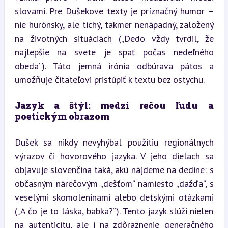
slovami. Pre Dušekove texty je príznačný humor – 
nie hurónsky, ale tichý, takmer nenápadný, založený 
na životných situáciách („Dedo vždy tvrdil, že 
najlepšie na svete je spať počas nedeľného 
obeda“). Táto jemná irónia odbúrava pátos a 
umožňuje čitateľovi pristúpiť k textu bez ostychu.
Jazyk a štýl: medzi rečou ľudu a 
poetickým obrazom
Dušek sa nikdy nevyhýbal použitiu regionálnych 
výrazov či hovorového jazyka. V jeho dielach sa 
objavuje slovenčina taká, akú nájdeme na dedine: s 
občasným nárečovým „dešťom“ namiesto „dažďa“, s 
veselými skomoleninami alebo detskými otázkami 
(„A čo je to láska, babka?“). Tento jazyk slúži nielen 
na autenticitu, ale i na zdôraznenie generačného 