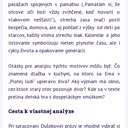
pasážach spojených s pamäťou („Pamätám si, že 
otcove oči boli vždy zvlhčené, keď hovoril o 
vlakovom nešťastí“), strecha zasa značí pocit 
bezpečia, domova, ale aj pohľad z výšky: od detí po 
starcov, každý vníma strechu inak. Kalendár a jeho 
listovanie symbolizujú nielen plynutie času, ale i 
cykly života a opakovanie generácií.
Otázky pre analýzu týchto motívov môžu byť: Čo 
znamená dlažba v kuchyni, na ktorú sa Ema v 
„Piatej lodi“ upieravo díva? Aký význam má okno, 
cez ktoré starý otec pozoruje dvor? Kde sa v texte 
prelína detská hra s dospeláckym smútkom?
Cesta k vlastnej analýze
Pri spracovaní Dušekovej prózy je vhodné vybrať si 