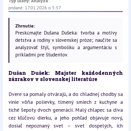
Typ úlohy:
Analýza
pridané: 17.01.2026 o 5:57
Zhrnutie:
Preskúmajte Dušana Dušeka: tvorba a motívy
detstva a rodiny v slovenskej próze; naučíte sa
analyzovať štýl, symboliku a argumentáciu s
príkladmi pre študentov.
Dušan Dušek: Majster každodenných 
zázrakov v slovenskej literatúre
Dvere sa pomaly otvárajú, a do chladnej chodby sa 
vinie vôňa polievky, tlmený smiech z kuchyne a 
tiché šepoty dvoch generácií. Malý chlapec sa díva 
cez kľúčovú dierku, a jeho pohľad objavuje nový, 
dosiaľ nepoznaný svet – svet dospelých, ich 