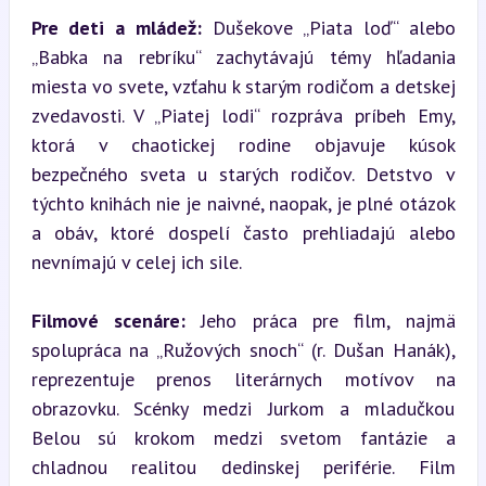
Pre deti a mládež:
 Dušekove „Piata loď“ alebo 
„Babka na rebríku“ zachytávajú témy hľadania 
miesta vo svete, vzťahu k starým rodičom a detskej 
zvedavosti. V „Piatej lodi“ rozpráva príbeh Emy, 
ktorá v chaotickej rodine objavuje kúsok 
bezpečného sveta u starých rodičov. Detstvo v 
týchto knihách nie je naivné, naopak, je plné otázok 
a obáv, ktoré dospelí často prehliadajú alebo 
nevnímajú v celej ich sile.
Filmové scenáre:
 Jeho práca pre film, najmä 
spolupráca na „Ružových snoch“ (r. Dušan Hanák), 
reprezentuje prenos literárnych motívov na 
obrazovku. Scénky medzi Jurkom a mladučkou 
Belou sú krokom medzi svetom fantázie a 
chladnou realitou dedinskej periférie. Film 