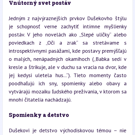
Vnútorný svet postáv
Jedným z najvýraznejších prvkov Dušekovho štýlu 
je schopnosť verne zachytiť intímne myšlienky 
postáv. V jeho novelách ako „Slepé uličky“ alebo 
poviedkach z „Oči a zrak“ sa stretávame s 
introspektívnymi pasážami, kde postavy premýšľajú 
o malých, nenápadných okamihoch („Babka sedí v 
kresle a štrikuje, ale v duchu sa vracia na dvor, kde 
jej kedysi uletela hus...“). Tieto momenty často 
poodhaľujú ich sny, spomienky alebo obavy a 
vytvárajú mozaiku ľudského prežívania, v ktorom sa 
mnohí čitatelia nachádzajú.
Spomienky a detstvo
Dušekovi je detstvo východiskovou témou – nie 