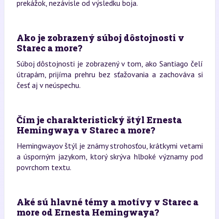
prekážok, nezávisle od výsledku boja.
Ako je zobrazený súboj dôstojnosti v
Starec a more?
Súboj dôstojnosti je zobrazený v tom, ako Santiago čelí
útrapám, prijíma prehru bez sťažovania a zachováva si
česť aj v neúspechu.
Čím je charakteristický štýl Ernesta
Hemingwaya v Starec a more?
Hemingwayov štýl je známy strohosťou, krátkymi vetami
a úsporným jazykom, ktorý skrýva hlboké významy pod
povrchom textu.
Aké sú hlavné témy a motívy v Starec a
more od Ernesta Hemingwaya?