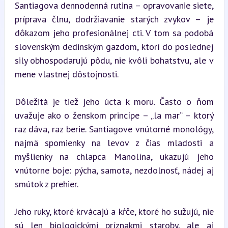
Santiagova dennodenná rutina – opravovanie siete, 
príprava člnu, dodržiavanie starých zvykov – je 
dôkazom jeho profesionálnej cti. V tom sa podobá 
slovenským dedinským gazdom, ktorí do poslednej 
sily obhospodarujú pôdu, nie kvôli bohatstvu, ale v 
mene vlastnej dôstojnosti.
Dôležitá je tiež jeho úcta k moru. Často o ňom 
uvažuje ako o ženskom princípe – „la mar“ – ktorý 
raz dáva, raz berie. Santiagove vnútorné monológy, 
najmä spomienky na levov z čias mladosti a 
myšlienky na chlapca Manolína, ukazujú jeho 
vnútorne boje: pýcha, samota, nezdolnosť, nádej aj 
smútok z prehier.
Jeho ruky, ktoré krvácajú a kŕče, ktoré ho sužujú, nie 
sú len biologickými príznakmi staroby, ale aj 