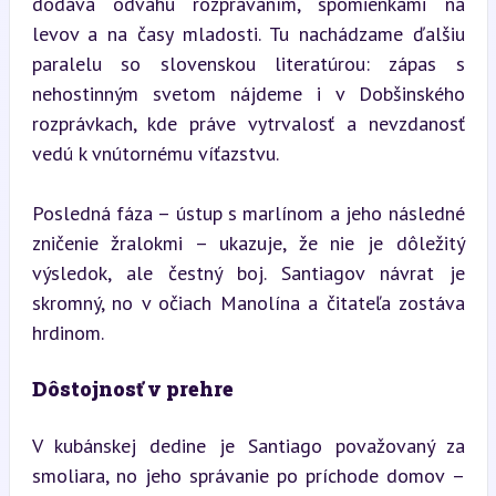
dodáva odvahu rozprávaním, spomienkami na 
levov a na časy mladosti. Tu nachádzame ďalšiu 
paralelu so slovenskou literatúrou: zápas s 
nehostinným svetom nájdeme i v Dobšinského 
rozprávkach, kde práve vytrvalosť a nevzdanosť 
vedú k vnútornému víťazstvu.
Posledná fáza – ústup s marlínom a jeho následné 
zničenie žralokmi – ukazuje, že nie je dôležitý 
výsledok, ale čestný boj. Santiagov návrat je 
skromný, no v očiach Manolína a čitateľa zostáva 
hrdinom.
Dôstojnosť v prehre
V kubánskej dedine je Santiago považovaný za 
smoliara, no jeho správanie po príchode domov – 