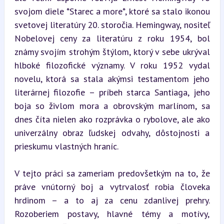
svojom diele *Starec a more*, ktoré sa stalo ikonou 
svetovej literatúry 20. storočia. Hemingway, nositeľ 
Nobelovej ceny za literatúru z roku 1954, bol 
známy svojím strohým štýlom, ktorý v sebe ukrýval 
hlboké filozofické významy. V roku 1952 vydal 
novelu, ktorá sa stala akýmsi testamentom jeho 
literárnej filozofie – príbeh starca Santiaga, jeho 
boja so živlom mora a obrovským marlínom, sa 
dnes číta nielen ako rozprávka o rybolove, ale ako 
univerzálny obraz ľudskej odvahy, dôstojnosti a 
prieskumu vlastných hraníc.
V tejto práci sa zameriam predovšetkým na to, že 
práve vnútorný boj a vytrvalosť robia človeka 
hrdinom – a to aj za cenu zdanlivej prehry. 
Rozoberiem postavy, hlavné témy a motívy, 