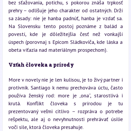
bez sťažovania, potichu, s pokorou znáša trpkosť 
prehry – odlišuje jeho charakter od ostatných. Drží 
sa zásady: nie je hanba padnúť, hanba je vzdať sa. 
Na Slovensku tento postoj poznáme z balád a 
povestí, kde je dôležitejšia česť než vonkajší 
úspech (porovnaj s Epicom Sládkoviča, kde láska a 
obeta víťazia nad materiálnym prospechom).
Vzťah človeka a prírody
More v novely nie je len kulisou, je to živý partner i 
protivník. Santiago k nemu prechováva úctu, často 
používa ženský rod: more je „ona“, starostlivá i 
krutá. Konflikt človeka s prírodou je tu 
prezentovaný veľmi citlivo – rozpráva o potrebe 
rešpektu, ale aj o nevyhnutnosti prehrávať úsilie 
voči sile, ktorá človeka presahuje.