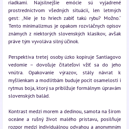
riadkami. Najsilnejšie emócie sú vyjadrené 
prostredníctvom všedných situácií, len letmých 
gest: „Nie je to hriech zabiť takú rybu? Možno.“ 
Tento minimalizmus je opakom rozvláčnych opisov 
známych z niektorých slovenských klasikov, avšak 
práve tým vyvoláva silný účinok.
Perspektíva tretej osoby úzko kopíruje Santiagovo 
vedomie – dovoľuje čitateľovi vžiť sa do jeho 
vnútra. Opakovanie výrazov, stály návrat k 
myšlienkam a modlitbám buduje pocit osamelosti i 
rytmus boja, ktorý sa približuje formálnym úpravám 
slovenských balád.
Kontrast medzi morem a dedinou, samota na šírom 
oceáne a rušný život malého prístavu, posilňuje 
rozpor medzi individuálnou odvahou a anonymným 