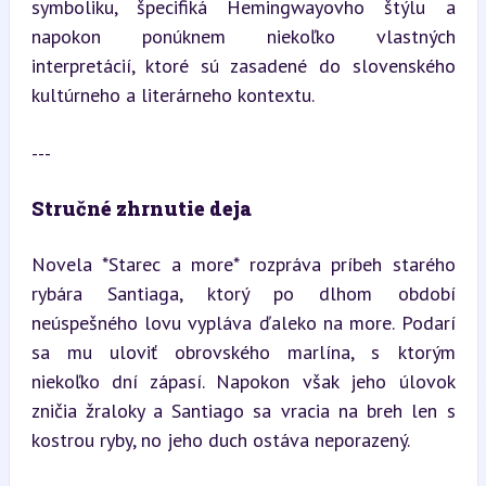
symboliku, špecifiká Hemingwayovho štýlu a 
napokon ponúknem niekoľko vlastných 
interpretácií, ktoré sú zasadené do slovenského 
kultúrneho a literárneho kontextu.
---
Stručné zhrnutie deja
Novela *Starec a more* rozpráva príbeh starého 
rybára Santiaga, ktorý po dlhom období 
neúspešného lovu vypláva ďaleko na more. Podarí 
sa mu uloviť obrovského marlína, s ktorým 
niekoľko dní zápasí. Napokon však jeho úlovok 
zničia žraloky a Santiago sa vracia na breh len s 
kostrou ryby, no jeho duch ostáva neporazený.