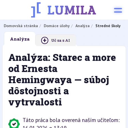
Domovská stránka
Domáce úlohy
Analýza
Stredné školy
+
Analýza
Uč sa s AI
Analýza: Starec a more
od Ernesta
Hemingwaya — súboj
dôstojnosti a
vytrvalosti
Táto práca bola overená naším učiteľom: