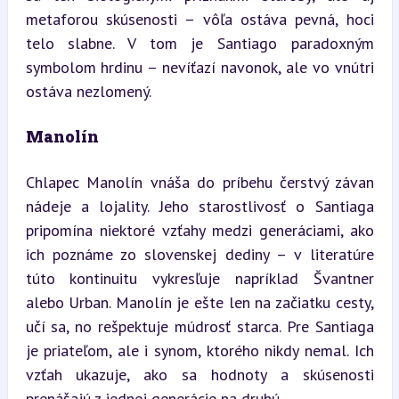
metaforou skúsenosti – vôľa ostáva pevná, hoci 
telo slabne. V tom je Santiago paradoxným 
symbolom hrdinu – nevíťazí navonok, ale vo vnútri 
ostáva nezlomený.
Manolín
Chlapec Manolín vnáša do príbehu čerstvý závan 
nádeje a lojality. Jeho starostlivosť o Santiaga 
pripomína niektoré vzťahy medzi generáciami, ako 
ich poznáme zo slovenskej dediny – v literatúre 
túto kontinuitu vykresľuje napríklad Švantner 
alebo Urban. Manolín je ešte len na začiatku cesty, 
učí sa, no rešpektuje múdrosť starca. Pre Santiaga 
je priateľom, ale i synom, ktorého nikdy nemal. Ich 
vzťah ukazuje, ako sa hodnoty a skúsenosti 
prenášajú z jednej generácie na druhú.