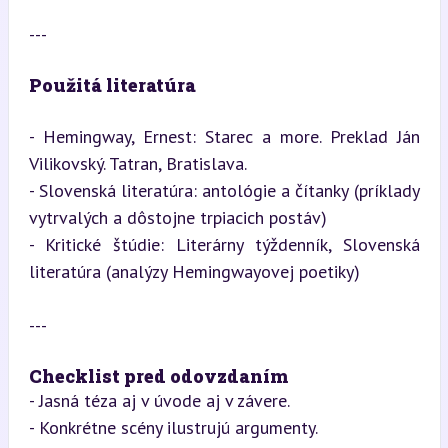
---
Použitá literatúra
- Hemingway, Ernest: Starec a more. Preklad Ján 
Vilikovský. Tatran, Bratislava.

- Slovenská literatúra: antológie a čítanky (príklady 
vytrvalých a dôstojne trpiacich postáv)

- Kritické štúdie: Literárny týždenník, Slovenská 
literatúra (analýzy Hemingwayovej poetiky)
---
Checklist pred odovzdaním
- Jasná téza aj v úvode aj v závere.

- Konkrétne scény ilustrujú argumenty.
