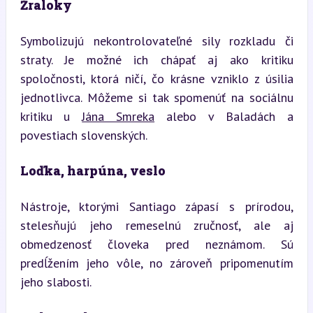
Žraloky
Symbolizujú nekontrolovateľné sily rozkladu či 
straty. Je možné ich chápať aj ako kritiku 
spoločnosti, ktorá ničí, čo krásne vzniklo z úsilia 
jednotlivca. Môžeme si tak spomenúť na sociálnu 
kritiku u 
Jána Smreka
 alebo v Baladách a 
povestiach slovenských.
Loďka, harpúna, veslo
Nástroje, ktorými Santiago zápasí s prírodou, 
stelesňujú jeho remeselnú zručnosť, ale aj 
obmedzenosť človeka pred neznámom. Sú 
predĺžením jeho vôle, no zároveň pripomenutím 
jeho slabosti.