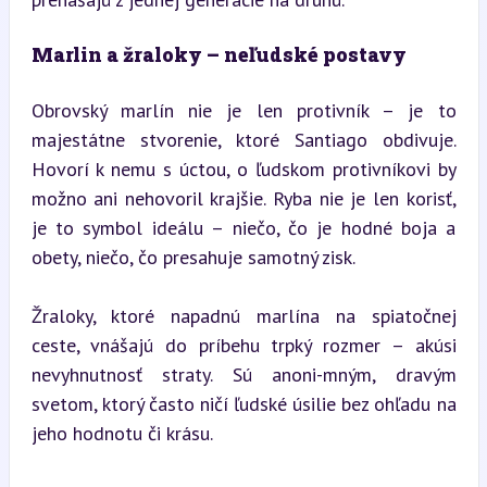
Marlin a žraloky – neľudské postavy
Obrovský marlín nie je len protivník – je to 
majestátne stvorenie, ktoré Santiago obdivuje. 
Hovorí k nemu s úctou, o ľudskom protivníkovi by 
možno ani nehovoril krajšie. Ryba nie je len korisť, 
je to symbol ideálu – niečo, čo je hodné boja a 
obety, niečo, čo presahuje samotný zisk.
Žraloky, ktoré napadnú marlína na spiatočnej 
ceste, vnášajú do príbehu trpký rozmer – akúsi 
nevyhnutnosť straty. Sú anoni-mným, dravým 
svetom, ktorý často ničí ľudské úsilie bez ohľadu na 
jeho hodnotu či krásu.