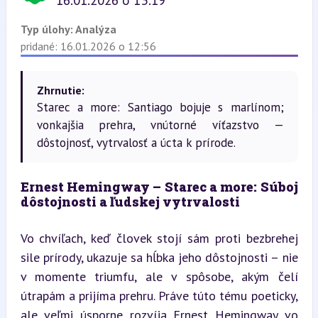
16.01.2026 o 13:19
Typ úlohy:
Analýza
pridané: 16.01.2026 o 12:56
Zhrnutie:
Starec a more: Santiago bojuje s marlínom;
vonkajšia prehra, vnútorné víťazstvo —
dôstojnosť, vytrvalosť a úcta k prírode.
Ernest Hemingway – Starec a more: Súboj 
dôstojnosti a ľudskej vytrvalosti
Vo chvíľach, keď človek stojí sám proti bezbrehej 
sile prírody, ukazuje sa hĺbka jeho dôstojnosti – nie 
v momente triumfu, ale v spôsobe, akým čelí 
útrapám a prijíma prehru. Práve túto tému poeticky, 
ale veľmi úsporne rozvíja Ernest Hemingway vo 