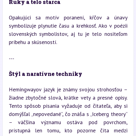
Ruky a telo starca
Opakujúci sa motív poranení, kŕčov a únavy 
symbolizuje plynutie času a krehkosť. Ako v poézii 
slovenských symbolistov, aj tu je telo nositeľom 
príbehu a skúseností.
---
Štýl a naratívne techniky
Hemingwayov jazyk je známy svojou strohosťou – 
žiadne zbytočné slová, krátke vety a presné opisy. 
Tento spôsob písania vyžaduje od čitateľa, aby si 
domýšľal „nepovedané“, čo znáša s „Iceberg theory“ 
– väčšina významu ostáva pod povrchom, 
prístupná len tomu, kto pozorne číta medzi 