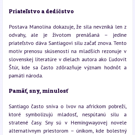
Priateľstvo a dedičstvo
Postava Manolína dokazuje, že sila nevzniká len z 
odvahy, ale je životom prenášaná – jedine 
priateľstvo dáva Santiagovi silu začať znova. Tento 
motív prenosu skúseností na mladších rezonuje v 
slovenskej literatúre v dielach autora ako Ľudovít 
Štúr, kde sa často zdôrazňuje význam hodnôt a 
pamäti národa.
Pamäť, sny, minulosť
Santiago často sníva o lvov na africkom pobreží, 
ktoré symbolizujú mladosť, nespútanú silu a 
stratené časy. Sny sú v Hemingwayovej novele 
alternatívnym priestorom – únikom, kde bolestný 