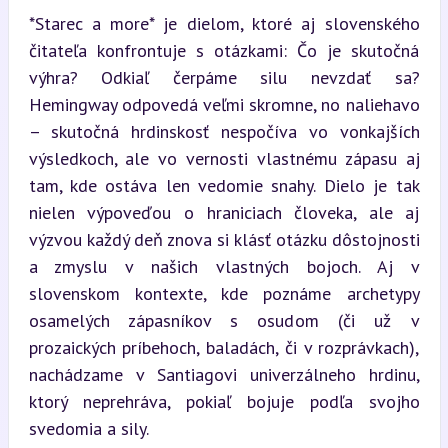
*Starec a more* je dielom, ktoré aj slovenského 
čitateľa konfrontuje s otázkami: Čo je skutočná 
výhra? Odkiaľ čerpáme silu nevzdať sa? 
Hemingway odpovedá veľmi skromne, no naliehavo 
– skutočná hrdinskosť nespočíva vo vonkajších 
výsledkoch, ale vo vernosti vlastnému zápasu aj 
tam, kde ostáva len vedomie snahy. Dielo je tak 
nielen výpoveďou o hraniciach človeka, ale aj 
výzvou každý deň znova si klásť otázku dôstojnosti 
a zmyslu v našich vlastných bojoch. Aj v 
slovenskom kontexte, kde poznáme archetypy 
osamelých zápasníkov s osudom (či už v 
prozaických príbehoch, baladách, či v rozprávkach), 
nachádzame v Santiagovi univerzálneho hrdinu, 
ktorý neprehráva, pokiaľ bojuje podľa svojho 
svedomia a sily.