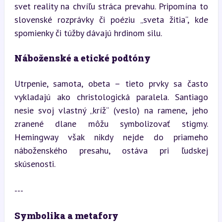
svet reality na chvíľu stráca prevahu. Pripomína to 
slovenské rozprávky či poéziu „sveta žitia“, kde 
spomienky či túžby dávajú hrdinom silu.
Náboženské a etické podtóny
Utrpenie, samota, obeta – tieto prvky sa často 
vykladajú ako christologická paralela. Santiago 
nesie svoj vlastný „kríž“ (veslo) na ramene, jeho 
zranené dlane môžu symbolizovať stigmy. 
Hemingway však nikdy nejde do priameho 
náboženského presahu, ostáva pri ľudskej 
skúsenosti.
---
Symbolika a metafory