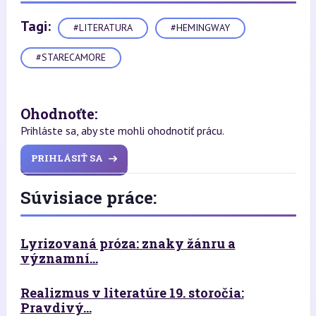
Tagi:
#LITERATURA
#HEMINGWAY
#STARECAMORE
Ohodnoťte:
Prihláste sa, aby ste mohli ohodnotiť prácu.
PRIHLÁSIŤ SA
Súvisiace práce:
Lyrizovaná próza: znaky žánru a
významní...
Realizmus v literatúre 19. storočia:
Pravdivý...