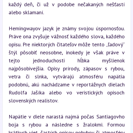
každý deň, či už v podobe nečakaných nešťastí 
alebo sklamaní.
Hemingwayov jazyk je známy svojou úspornosťou. 
Práve ona zvyšuje vážnosť každého slova, každého 
opisu. Pre niektorých čitateľov môže tento „ľadový“ 
štýl pôsobiť neosobne, inokedy je však práve v 
tejto jednoduchosti hĺbka myšlienok 
najpôsobivejšia. Opisy prírody, zápasov s rybou, 
vetra či slnka, vytvárajú atmosféru napätia 
podobnú, akú nachádzame v reportážnych dielach 
Rudolfa Jašíka alebo vo veristických opisoch 
slovenských realistov.
Napätie v diele narastá najmä počas Santiagovho 
boja s rybou a následne s žralokmi. Formou 
krátkych viet, častých opisov pohybov či atmosféry 