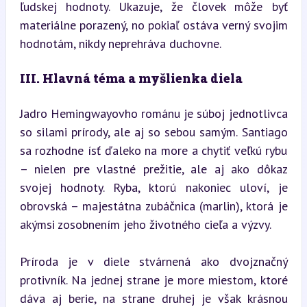
ľudskej hodnoty. Ukazuje, že človek môže byť 
materiálne porazený, no pokiaľ ostáva verný svojim 
hodnotám, nikdy neprehráva duchovne.
III. Hlavná téma a myšlienka diela
Jadro Hemingwayovho románu je súboj jednotlivca 
so silami prírody, ale aj so sebou samým. Santiago 
sa rozhodne ísť ďaleko na more a chytiť veľkú rybu 
– nielen pre vlastné prežitie, ale aj ako dôkaz 
svojej hodnoty. Ryba, ktorú nakoniec uloví, je 
obrovská – majestátna zubáčnica (marlin), ktorá je 
akýmsi zosobnením jeho životného cieľa a výzvy.
Príroda je v diele stvárnená ako dvojznačný 
protivník. Na jednej strane je more miestom, ktoré 
dáva aj berie, na strane druhej je však krásnou 