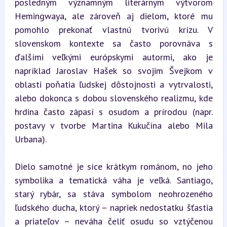
posledným významným literárnym výtvorom 
Hemingwaya, ale zároveň aj dielom, ktoré mu 
pomohlo prekonať vlastnú tvorivú krízu. V 
slovenskom kontexte sa často porovnáva s 
ďalšími veľkými európskymi autormi, ako je 
napríklad Jaroslav Hašek so svojim Švejkom v 
oblasti poňatia ľudskej dôstojnosti a vytrvalosti, 
alebo dokonca s dobou slovenského realizmu, kde 
hrdina často zápasí s osudom a prírodou (napr. 
postavy v tvorbe Martina Kukučína alebo Mila 
Urbana).
Dielo samotné je síce krátkym románom, no jeho 
symbolika a tematická váha je veľká. Santiago, 
starý rybár, sa stáva symbolom neohrozeného 
ľudského ducha, ktorý – napriek nedostatku šťastia 
a priateľov – neváha čeliť osudu so vztýčenou 