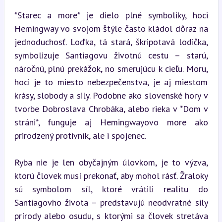
*Starec a more* je dielo plné symboliky, hoci 
Hemingway vo svojom štýle často kládol dôraz na 
jednoduchosť. Loďka, tá stará, škripotavá lodička, 
symbolizuje Santiagovu životnú cestu – starú, 
náročnú, plnú prekážok, no smerujúcu k cieľu. Moru, 
hoci je to miesto nebezpečenstva, je aj miestom 
krásy, slobody a sily. Podobne ako slovenské hory v 
tvorbe Dobroslava Chrobáka, alebo rieka v *Dom v 
stráni*, funguje aj Hemingwayovo more ako 
prirodzený protivník, ale i spojenec.
Ryba nie je len obyčajným úlovkom, je to výzva, 
ktorú človek musí prekonať, aby mohol rásť. Žraloky 
sú symbolom síl, ktoré vrátili realitu do 
Santiagovho života – predstavujú neodvratné sily 
prírody alebo osudu, s ktorými sa človek stretáva 