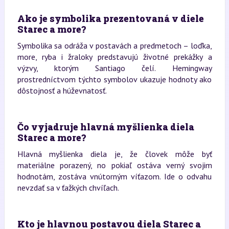
Ako je symbolika prezentovaná v diele
Starec a more?
Symbolika sa odráža v postavách a predmetoch – loďka,
more, ryba i žraloky predstavujú životné prekážky a
výzvy, ktorým Santiago čelí. Hemingway
prostredníctvom týchto symbolov ukazuje hodnoty ako
dôstojnosť a húževnatosť.
Čo vyjadruje hlavná myšlienka diela
Starec a more?
Hlavná myšlienka diela je, že človek môže byť
materiálne porazený, no pokiaľ ostáva verný svojim
hodnotám, zostáva vnútorným víťazom. Ide o odvahu
nevzdať sa v ťažkých chvíľach.
Kto je hlavnou postavou diela Starec a