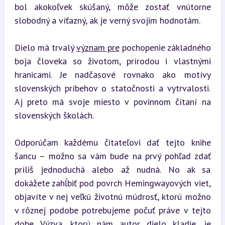
bol akokoľvek skúšaný, môže zostať vnútorne 
slobodný a víťazný, ak je verný svojim hodnotám.
Dielo má trvalý 
význam pre
 pochopenie základného 
boja človeka so životom, prírodou i vlastnými 
hranicami. Je nadčasové rovnako ako motívy 
slovenských príbehov o statočnosti a vytrvalosti. 
Aj preto má svoje miesto v povinnom čítaní na 
slovenských školách.
Odporúčam každému čitateľovi dať tejto knihe 
šancu – možno sa vám bude na prvý pohľad zdať 
príliš jednoduchá alebo až nudná. No ak sa 
dokážete zahĺbiť pod povrch Hemingwayových viet, 
objavíte v nej veľkú životnú múdrosť, ktorú možno 
v rôznej podobe potrebujeme počuť práve v tejto 
dobe. Výzva, ktorú nám autor dielo kladie, je 