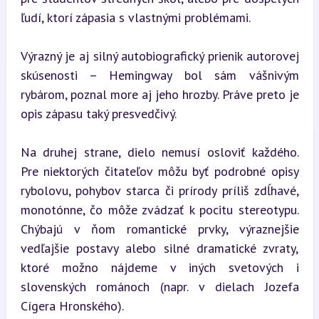
ľudí, ktorí zápasia s vlastnými problémami.
Výrazný je aj silný autobiografický prienik autorovej 
skúsenosti – Hemingway bol sám vášnivým 
rybárom, poznal more aj jeho hrozby. Práve preto je 
opis zápasu taký presvedčivý.
Na druhej strane, dielo nemusí osloviť každého. 
Pre niektorých čitateľov môžu byť podrobné opisy 
rybolovu, pohybov starca či prírody príliš zdĺhavé, 
monotónne, čo môže zvádzať k pocitu stereotypu. 
Chýbajú v ňom romantické prvky, výraznejšie 
vedľajšie postavy alebo silné dramatické zvraty, 
ktoré možno nájdeme v iných svetových i 
slovenských románoch (napr. v dielach Jozefa 
Cígera Hronského).