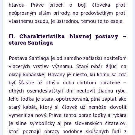
hlavou. Práve príbeh o boji človeka proti 
neúprosným silám prírody, no predovšetkým proti 
vlastnému osudu, je ústrednou témou tejto eseje.
II. Charakteristika hlavnej postavy – 
starca Santiaga
Postava Santiaga je od samého začiatku nositeľom 
viacerých vrstiev významu. Starý rybár žijúci na 
okraji kubánskej Havany je niekto, ku komu sa zdá 
byť šťastie už dlhšiu dobu chrbtom obrátené – 
dlhých osemdesiatštyri dní neulovil žiadnu rybu. 
Jeho loďka je stará, opotrebovaná, plná záplat ako 
starý kabát, ktorý si človek už nemôže dovoliť 
vymeniť za nový. Práve tento obraz loďky a rybára 
je silne symbolický aj pre slovenských čitateľov, 
ktorí poznajú obrazy podobne skúšaných ľudí z 