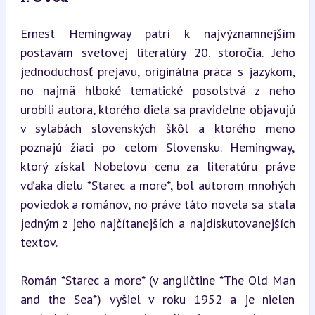
Ernest Hemingway patrí k najvýznamnejším 
postavám 
svetovej literatúry 20
. storočia. Jeho 
jednoduchosť prejavu, originálna práca s jazykom, 
no najmä hlboké tematické posolstvá z neho 
urobili autora, ktorého diela sa pravidelne objavujú 
v sylabách slovenských škôl a ktorého meno 
poznajú žiaci po celom Slovensku. Hemingway, 
ktorý získal Nobelovu cenu za literatúru práve 
vďaka dielu *Starec a more*, bol autorom mnohých 
poviedok a románov, no práve táto novela sa stala 
jedným z jeho najčítanejších a najdiskutovanejších 
textov.
Román *Starec a more* (v angličtine *The Old Man 
and the Sea*) vyšiel v roku 1952 a je nielen 