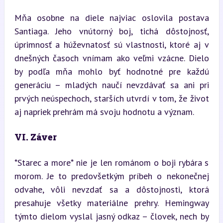
Mňa osobne na diele najviac oslovila postava 
Santiaga. Jeho vnútorný boj, tichá dôstojnosť, 
úprimnosť a húževnatosť sú vlastnosti, ktoré aj v 
dnešných časoch vnímam ako veľmi vzácne. Dielo 
by podľa mňa mohlo byť hodnotné pre každú 
generáciu – mladých naučí nevzdávať sa ani pri 
prvých neúspechoch, starších utvrdí v tom, že život 
aj napriek prehrám má svoju hodnotu a význam.
VI. Záver
*Starec a more* nie je len románom o boji rybára s 
morom. Je to predovšetkým príbeh o nekonečnej 
odvahe, vôli nevzdať sa a dôstojnosti, ktorá 
presahuje všetky materiálne prehry. Hemingway 
týmto dielom vyslal jasný odkaz – človek, nech by 