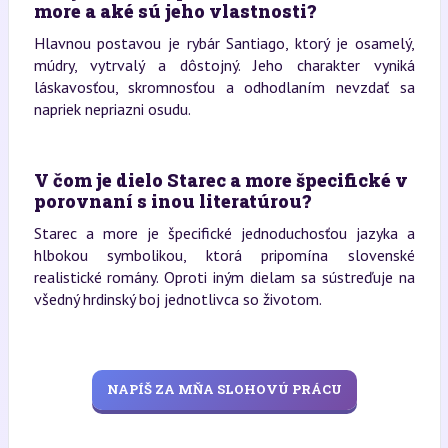
more a aké sú jeho vlastnosti?
Hlavnou postavou je rybár Santiago, ktorý je osamelý,
múdry, vytrvalý a dôstojný. Jeho charakter vyniká
láskavosťou, skromnosťou a odhodlaním nevzdať sa
napriek nepriazni osudu.
V čom je dielo Starec a more špecifické v
porovnaní s inou literatúrou?
Starec a more je špecifické jednoduchosťou jazyka a
hlbokou symbolikou, ktorá pripomína slovenské
realistické romány. Oproti iným dielam sa sústreďuje na
všedný hrdinský boj jednotlivca so životom.
NAPÍŠ ZA MŇA SLOHOVÚ PRÁCU