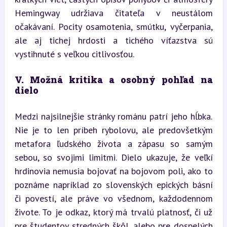
Hemingway udržiava čitateľa v neustálom 
očakávaní. Pocity osamotenia, smútku, vyčerpania, 
ale aj tichej hrdosti a tichého víťazstva sú 
vystihnuté s veľkou citlivosťou.
V. Možná kritika a osobný pohľad na 
dielo
Medzi najsilnejšie stránky románu patrí jeho hĺbka. 
Nie je to len príbeh rybolovu, ale predovšetkým 
metafora ľudského života a zápasu so samým 
sebou, so svojimi limitmi. Dielo ukazuje, že veľkí 
hrdinovia nemusia bojovať na bojovom poli, ako to 
poznáme napríklad zo slovenských epických básní 
či povestí, ale práve vo všednom, každodennom 
živote. To je odkaz, ktorý má trvalú platnosť, či už 
pre študentov stredných škôl, alebo pre dospelých 