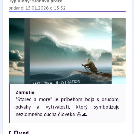
Typ úlohy:
Slohová práca
pridané: 15.01.2026 o 15:52
Zhrnutie:
*Starec a more* je príbehom boja s osudom,
odvahy a vytrvalosti, ktorý symbolizuje
nezlomného ducha človeka. 💪🌊
I. Úvod