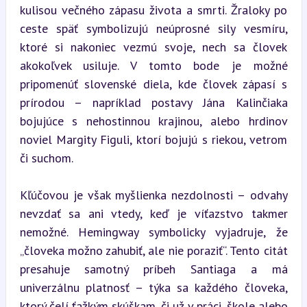
kulisou večného zápasu života a smrti. Žraloky po 
ceste späť symbolizujú neúprosné sily vesmíru, 
ktoré si nakoniec vezmú svoje, nech sa človek 
akokoľvek usiluje. V tomto bode je možné 
pripomenúť slovenské diela, kde človek zápasí s 
prírodou – napríklad postavy Jána Kalinčiaka 
bojujúce s nehostinnou krajinou, alebo hrdinov 
noviel Margity Figuli, ktorí bojujú s riekou, vetrom 
či suchom.
Kľúčovou je však myšlienka nezdolnosti – odvahy 
nevzdať sa ani vtedy, keď je víťazstvo takmer 
nemožné. Hemingway symbolicky vyjadruje, že 
„človeka možno zahubiť, ale nie poraziť“. Tento citát 
presahuje samotný príbeh Santiaga a má 
univerzálnu platnosť – týka sa každého človeka, 
ktorý čelí ťažkým skúškam, či už v práci, škole alebo 