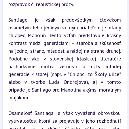
rozprávok či realistickej prózy.
Santiago je však predovšetkým človekom 
osamelým. Jeho jediným verným priateľom je mladý 
chlapec Manolín. Tento vzťah predstavuje krásny 
kontrast medzi generáciami – staroba a skúsenosť 
na jednej strane, mladosť a nádej na strane druhej. 
Podobne ako v slovenskej klasickej literatúre 
nachádzame motív vernosti a úcty mladej 
generácie k starej (napr. v *Chlapci zo Školy ulice* 
alebo v tvorbe Ľuda Ondrejova), aj v tomto 
prípade je Santiago pre Manolína akýmsi morálnym 
majákom.
Osamelosť Santiaga je však vyvážená obrovskou 
vytrvalosťou, ktorá sa prejavuje v jeho rozhodnutí 
nevzdať sa a skúsiť šťastie ešte raz. Jeho 