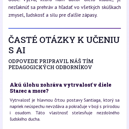
nezľaknúť sa prehráv a hľadať vo všetkých skúškach 
zmysel, ľudskosť a silu pre ďalšie zápasy.
ČASTÉ OTÁZKY K UČENIU
S AI
ODPOVEDE PRIPRAVIL NÁŠ TÍM
PEDAGOGICKÝCH ODBORNÍKOV
Akú úlohu zohráva vytrvalosť v diele
Starec a more?
Vytrvalosť je hlavnou črtou postavy Santiaga, ktorý sa
napriek neúspechu nevzdáva a pokračuje v boji s prírodou
i osudom. Táto vlastnosť stelesňuje nezdolného
ľudského ducha.