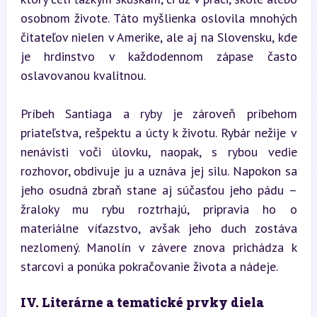
osobnom živote. Táto myšlienka oslovila mnohých 
čitateľov nielen v Amerike, ale aj na Slovensku, kde 
je hrdinstvo v každodennom zápase často 
oslavovanou kvalitnou.
Príbeh Santiaga a ryby je zároveň príbehom 
priateľstva, rešpektu a úcty k životu. Rybár nežije v 
nenávisti voči úlovku, naopak, s rybou vedie 
rozhovor, obdivuje ju a uznáva jej silu. Napokon sa 
jeho osudná zbraň stane aj súčasťou jeho pádu – 
žraloky mu rybu roztrhajú, pripravia ho o 
materiálne víťazstvo, avšak jeho duch zostáva 
nezlomený. Manolín v závere znova prichádza k 
starcovi a ponúka pokračovanie života a nádeje.
IV. Literárne a tematické prvky diela