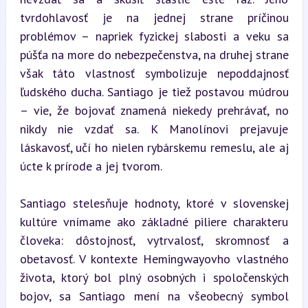
tvrdohlavosť je na jednej strane príčinou 
problémov – napriek fyzickej slabosti a veku sa 
púšťa na more do nebezpečenstva, na druhej strane 
však táto vlastnosť symbolizuje nepoddajnosť 
ľudského ducha. Santiago je tiež postavou múdrou 
– vie, že bojovať znamená niekedy prehrávať, no 
nikdy nie vzdať sa. K Manolínovi prejavuje 
láskavosť, učí ho nielen rybárskemu remeslu, ale aj 
úcte k prírode a jej tvorom.
Santiago stelesňuje hodnoty, ktoré v slovenskej 
kultúre vnímame ako základné piliere charakteru 
človeka: dôstojnosť, vytrvalosť, skromnosť a 
obetavosť. V kontexte Hemingwayovho vlastného 
života, ktorý bol plný osobných i spoločenských 
bojov, sa Santiago mení na všeobecný symbol 