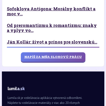
Sofoklova Antigona: Morálny konflikt a
moc v...
Od preromantizmu k romantizmu: znaky
a vplyv vo...
Ján Kollár: život a prínos pre slovenskú...
NAPÍŠ ZA MŇA SLOHOVÚ PRÁCU
lumila.sk
Lumila.sk je vzdelávacia aplikácia vytvorená odborníkmi.
Nájdete tu vzdelávacie materiály z viac ako 20 rôznych