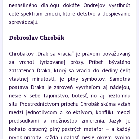
nenásilného dialógu dokáže Ondrejov vystihnúť 
celé spektrum emócií, ktoré detstvo a dospievanie 
sprevádzajú.
Dobroslav Chrobák
Chrobákov „Drak sa vracia“ je právom považovaný 
za vrchol lyrizovanej prózy. Príbeh bývalého 
zatratenca Draka, ktorý sa vracia do dediny čeliť 
vlastnej minulosti, je plný symbolov. Samotná 
postava Draka je zároveň vyvrheľom aj nádejou, 
nesie v sebe tajomstvo, bolesť, no aj nezlomnú 
silu. Prostredníctvom príbehu Chrobák skúma vzťah 
medzi jednotlivcom a kolektívom, konflikt medzi 
predsudkami a možnosťou zmierenia. Jazyk je 
bohato obrazný, plný pestrých metafor – a každý 
prvok prírody, každá udalosť, nesie okrem svojho 