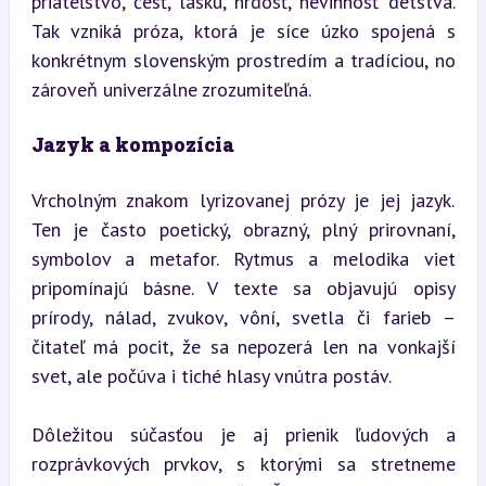
priateľstvo, česť, lásku, hrdosť, nevinnosť detstva. 
Tak vzniká próza, ktorá je síce úzko spojená s 
konkrétnym slovenským prostredím a tradíciou, no 
zároveň univerzálne zrozumiteľná.
Jazyk a kompozícia
Vrcholným znakom lyrizovanej prózy je jej jazyk. 
Ten je často poetický, obrazný, plný prirovnaní, 
symbolov a metafor. Rytmus a melodika viet 
pripomínajú básne. V texte sa objavujú opisy 
prírody, nálad, zvukov, vôní, svetla či farieb – 
čitateľ má pocit, že sa nepozerá len na vonkajší 
svet, ale počúva i tiché hlasy vnútra postáv.
Dôležitou súčasťou je aj prienik ľudových a 
rozprávkových prvkov, s ktorými sa stretneme 