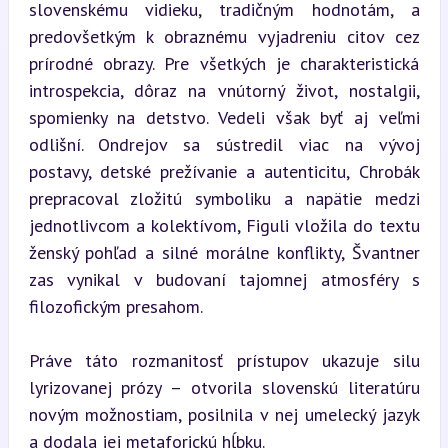
slovenskému vidieku, tradičným hodnotám, a 
predovšetkým k obraznému vyjadreniu citov cez 
prírodné obrazy. Pre všetkých je charakteristická 
introspekcia, dôraz na vnútorný život, nostalgii, 
spomienky na detstvo. Vedeli však byť aj veľmi 
odlišní. Ondrejov sa sústredil viac na vývoj 
postavy, detské prežívanie a autenticitu, Chrobák 
prepracoval zložitú symboliku a napätie medzi 
jednotlivcom a kolektívom, Figuli vložila do textu 
ženský pohľad a silné morálne konflikty, Švantner 
zas vynikal v budovaní tajomnej atmosféry s 
filozofickým presahom.
Práve táto rozmanitosť prístupov ukazuje silu 
lyrizovanej prózy – otvorila slovenskú literatúru 
novým možnostiam, posilnila v nej umelecký jazyk 
a dodala jej metaforickú hĺbku.