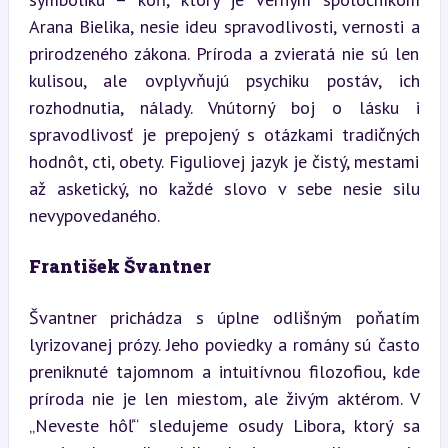
Arana Bielika, nesie ideu spravodlivosti, vernosti a 
prirodzeného zákona. Príroda a zvieratá nie sú len 
kulisou, ale ovplyvňujú psychiku postáv, ich 
rozhodnutia, nálady. Vnútorný boj o lásku i 
spravodlivosť je prepojený s otázkami tradičných 
hodnôt, cti, obety. Figuliovej jazyk je čistý, mestami 
až asketický, no každé slovo v sebe nesie silu 
nevypovedaného.
František Švantner
Švantner prichádza s úplne odlišným poňatím 
lyrizovanej prózy. Jeho poviedky a romány sú často 
preniknuté tajomnom a intuitívnou filozofiou, kde 
príroda nie je len miestom, ale živým aktérom. V 
„Neveste hôľ“ sledujeme osudy Libora, ktorý sa 