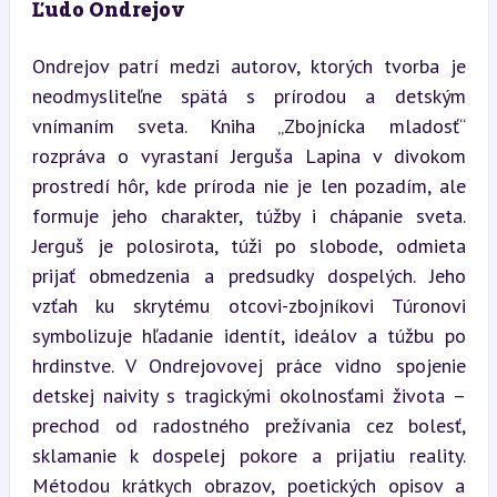
Ľudo Ondrejov
Ondrejov patrí medzi autorov, ktorých tvorba je 
neodmysliteľne spätá s prírodou a detským 
vnímaním sveta. Kniha „Zbojnícka mladosť“ 
rozpráva o vyrastaní Jerguša Lapina v divokom 
prostredí hôr, kde príroda nie je len pozadím, ale 
formuje jeho charakter, túžby i chápanie sveta. 
Jerguš je polosirota, túži po slobode, odmieta 
prijať obmedzenia a predsudky dospelých. Jeho 
vzťah ku skrytému otcovi-zbojníkovi Túronovi 
symbolizuje hľadanie identít, ideálov a túžbu po 
hrdinstve. V Ondrejovovej práce vidno spojenie 
detskej naivity s tragickými okolnosťami života – 
prechod od radostného prežívania cez bolesť, 
sklamanie k dospelej pokore a prijatiu reality. 
Métodou krátkych obrazov, poetických opisov a 