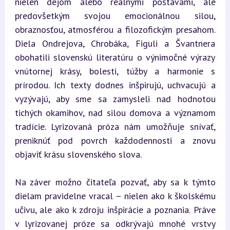
nielen dejom alebo reálnymi postavami, ale 
predovšetkým svojou emocionálnou silou, 
obraznosťou, atmosférou a filozofickým presahom. 
Diela Ondrejova, Chrobáka, Figuli a Švantnera 
obohatili slovenskú literatúru o výnimočné výrazy 
vnútornej krásy, bolesti, túžby a harmonie s 
prírodou. Ich texty dodnes inšpirujú, uchvacujú a 
vyzývajú, aby sme sa zamysleli nad hodnotou 
tichých okamihov, nad silou domova a významom 
tradície. Lyrizovaná próza nám umožňuje snívať, 
preniknúť pod povrch každodennosti a znovu 
objaviť krásu slovenského slova.
Na záver možno čitateľa pozvať, aby sa k týmto 
dielam pravidelne vracal – nielen ako k školskému 
učivu, ale ako k zdroju inšpirácie a poznania. Práve 
v lyrizovanej próze sa odkrývajú mnohé vrstvy 