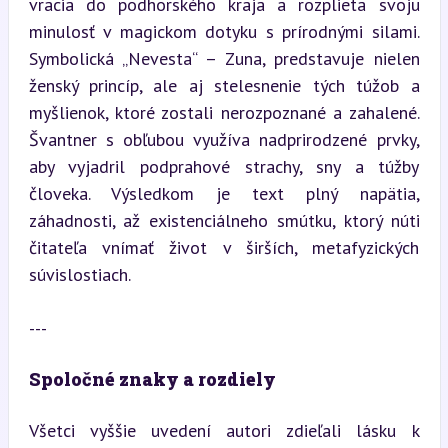
vracia do podhorského kraja a rozplieta svoju 
minulosť v magickom dotyku s prírodnými silami. 
Symbolická „Nevesta“ – Zuna, predstavuje nielen 
ženský princíp, ale aj stelesnenie tých túžob a 
myšlienok, ktoré zostali nerozpoznané a zahalené. 
Švantner s obľubou využíva nadprirodzené prvky, 
aby vyjadril podprahové strachy, sny a túžby 
človeka. Výsledkom je text plný napätia, 
záhadnosti, až existenciálneho smútku, ktorý núti 
čitateľa vnímať život v širších, metafyzických 
súvislostiach.
---
Spoločné znaky a rozdiely
Všetci vyššie uvedení autori zdieľali lásku k 