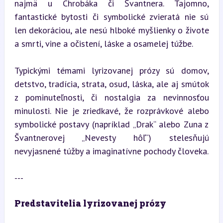
najmä u Chrobáka či Švantnera. Tajomno, 
fantastické bytosti či symbolické zvieratá nie sú 
len dekoráciou, ale nesú hlboké myšlienky o živote 
a smrti, vine a očistení, láske a osamelej túžbe.
Typickými témami lyrizovanej prózy sú domov, 
detstvo, tradícia, strata, osud, láska, ale aj smútok 
z pominuteľnosti, či nostalgia za nevinnosťou 
minulosti. Nie je zriedkavé, že rozprávkové alebo 
symbolické postavy (napríklad „Drak“ alebo Zuna z 
Švantnerovej „Nevesty hôľ“) stelesňujú 
nevyjasnené túžby a imaginatívne pochody človeka.
---
Predstavitelia lyrizovanej prózy