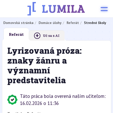
Domovská stránka
Domáce úlohy
Referát
Stredné školy
+
Referát
Uč sa s AI
Lyrizovaná próza:
znaky žánru a
významní
predstavitelia
Táto práca bola overená naším učiteľom:
16.02.2026 o 11:36