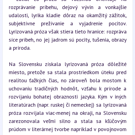
rozprávanie príbehu, dejový vývin a vonkajšie 
udalosti, lyrika kladie dôraz na okamžitý zážitok, 
subjektívne prežívanie a vyjadrenie pocitov. 
Lyrizovaná próza však stiera tieto hranice: rozpráva 
síce príbeh, no jej jadrom sú pocity, tušenia, obrazy 
a príroda.
Na Slovensku získala lyrizovaná próza dôležité 
miesto, pretože sa stala prostriedkom úteku pred 
realitou ťažkých čias, no zároveň bola mostom k 
uchovaniu tradičných hodnôt, vzťahu k prírode a 
rozvíjaniu bohatej obraznosti jazyka. Kým v iných 
literatúrach (napr. ruskej či nemeckej) sa lyrizovaná 
próza rozvíjala viac-menej na okraji, na Slovensku 
zarezonovala veľmi silno a stala sa kľúčovým 
prúdom v literárnej tvorbe napríklad v povojnovom 