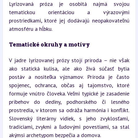
Lyrizovaná próza je osobitá najmä svojou 
tematickou orientáciou a výrazovými 
prostriedkami, ktoré jej dodávajú neopakovateľnú 
atmosféru a hĺbku.
Tematické okruhy a motívy
V jadre lyrizovanej prózy stojí príroda – nie však 
ako statická kulisa, ale ako živá súčasť bytia 
postáv a nositeľka významov. Príroda je často 
spojenec, ochranca, občas aj tajomstvo, ktoré 
formuje vnútro človeka. Veľmi typické je zasadenie 
príbehov do dediny, podhorského či lesného 
prostredia, v ktorom sa odráža harmónia i konflikt. 
Slovenský literárny vidiek, s jeho zvyklosťami, 
tradíciami, zvykmi a ľudovými povestiami, sa stal 
akýmsi archetypom bezpečia a domova.