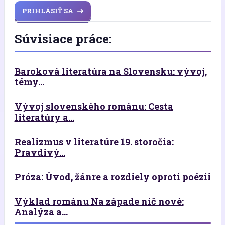
PRIHLÁSIŤ SA
Súvisiace práce:
Baroková literatúra na Slovensku: vývoj,
témy...
Vývoj slovenského románu: Cesta
literatúry a...
Realizmus v literatúre 19. storočia:
Pravdivý...
Próza: Úvod, žánre a rozdiely oproti poézii
Výklad románu Na západe nič nové:
Analýza a...