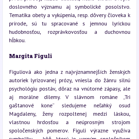
doslovného významu aj symbolické posolstvo. 
Tematika obety a vykúpenia, resp. dôvery človeka k 
prírode, sú tu spracované s jemnou lyrickou 
hudobnosťou, rozprávkovosťou a duchovnou 
hĺbkou.
Margita Figuli
Figuliová ako jedna z najvýznamnejších ženských 
autoriek lyrizovanej prózy, vniesla do žánru silnú 
psychológiu postáv, dôraz na vnútorné zápasy, ale 
aj morálne dilemy. V slávnom románe „Tri 
gaštanové kone“ sledujeme neľahký osud 
Magdaleny, ženy rozpoltenej medzi láskou, 
vlastnou hrdosťou a neúprosným strojom 
spoločenských pomerov. Figuli výrazne využíva 
symboliku – kôň, ktorý je verným spoločníkom 