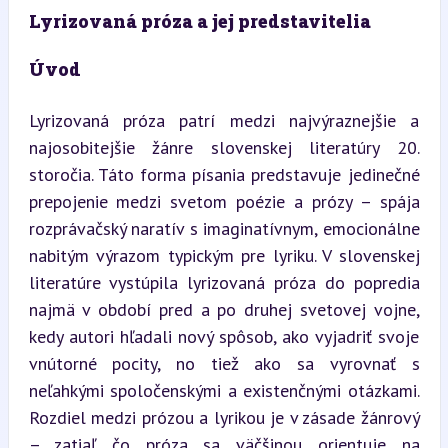
Lyrizovaná próza a jej predstavitelia
Úvod
Lyrizovaná próza patrí medzi najvýraznejšie a 
najosobitejšie žánre slovenskej literatúry 20. 
storočia. Táto forma písania predstavuje jedinečné 
prepojenie medzi svetom poézie a prózy – spája 
rozprávačský naratív s imaginatívnym, emocionálne 
nabitým výrazom typickým pre lyriku. V slovenskej 
literatúre vystúpila lyrizovaná próza do popredia 
najmä v období pred a po druhej svetovej vojne, 
kedy autori hľadali nový spôsob, ako vyjadriť svoje 
vnútorné pocity, no tiež ako sa vyrovnať s 
neľahkými spoločenskými a existenčnými otázkami. 
Rozdiel medzi prózou a lyrikou je v zásade žánrový 
– zatiaľ čo próza sa väčšinou orientuje na 