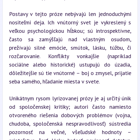
Postavy v tejto próze nebývajú len jednoduchými 
nositeľmi deja. Ich vnútorný svet je vykreslený s 
veľkou psychologickou hĺbkou; sú introspektívne, 
často sa zamýšľajú nad vlastným osudom, 
prežívajú silné emócie, smútok, lásku, túžbu, či 
rozčarovanie. Konflikty vonkajšie (napríklad 
sociálne alebo historické) ustupujú do úzadia, 
dôležitejšie sú tie vnútorné – boj o zmysel, prijatie 
seba samého, hľadanie miesta v svete.
Unikátnym rysom lyrizovanej prózy je aj určitý únik 
od spoločenskej kritiky; autori často namiesto 
otvoreného riešenia dobových problémov (vojna, 
chudoba, spoločenská nespravodlivosť) sústredia 
pozornosť na večné, všeľudské hodnoty – 