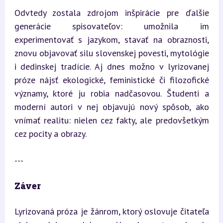
Odvtedy zostala zdrojom inšpirácie pre ďalšie 
generácie spisovateľov: umožnila im 
experimentovať s jazykom, stavať na obraznosti, 
znovu objavovať silu slovenskej povesti, mytológie 
i dedinskej tradície. Aj dnes možno v lyrizovanej 
próze nájsť ekologické, feministické či filozofické 
významy, ktoré ju robia nadčasovou. Študenti a 
moderní autori v nej objavujú nový spôsob, ako 
vnímať realitu: nielen cez fakty, ale predovšetkým 
cez pocity a obrazy.
---
Záver
Lyrizovaná próza je žánrom, ktorý oslovuje čitateľa 