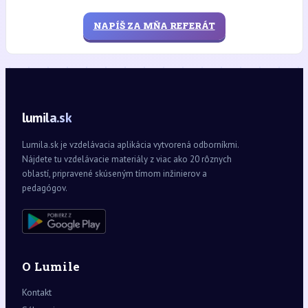
NAPÍŠ ZA MŇA REFERÁT
lumila.sk
Lumila.sk je vzdelávacia aplikácia vytvorená odborníkmi.
Nájdete tu vzdelávacie materiály z viac ako 20 rôznych
oblastí, pripravené skúseným tímom inžinierov a
pedagógov.
O Lumile
Kontakt