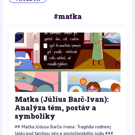
#matka
Matka (Július Barč‑Ivan):
Analýza tém, postáv a
symboliky
## Matka Júliusa Barča-Ivana: Tragédia rodinnej
lásky pod ťarchou viny a spoločenského súdu ###