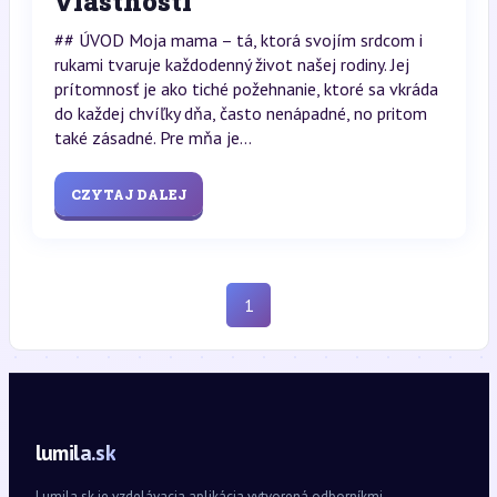
vlastnosti
## ÚVOD Moja mama – tá, ktorá svojím srdcom i
rukami tvaruje každodenný život našej rodiny. Jej
prítomnosť je ako tiché požehnanie, ktoré sa vkráda
do každej chvíľky dňa, často nenápadné, no pritom
také zásadné. Pre mňa je...
CZYTAJ DALEJ
1
lumila.sk
Lumila.sk je vzdelávacia aplikácia vytvorená odborníkmi.