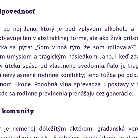
odpovednosť
 po nej Jano, ktorý je pod vplyvom alkoholu a 
objavuje len v abstraktnej forme, ale ako živá príto
tka sa pýta: „Som vinná tým, že som milovala?“ 
ým úmyslom a tragickým následkom. Jano, i keď zda
 v úteku spásu od vlastného svedomia. Paľo je trag
za nevyjasnené rodinné konflikty; jeho túžba po odpu
tnom úkone. Podobná vina sprevádza i postavy v 
de sa rodinné previnenia prenášajú cez generácie.
e komunity
y je nemenej dôležitým aktérom: građanská vere
e odsudzuje matku. Spoločenské odsúdenie je zlo