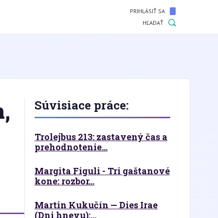
PRIHLÁSIŤ SA
HĽADAŤ
,
Súvisiace práce:
Trolejbus 213: zastavený čas a
prehodnotenie...
Margita Figuli - Tri gaštanové
kone: rozbor...
Martin Kukučín — Dies Irae
(Dni hnevu):...