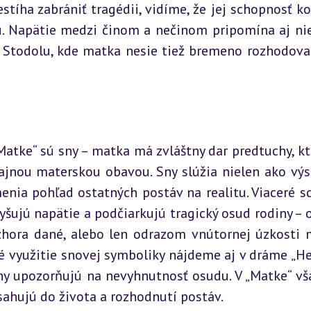
íha zabrániť tragédii, vidíme, že jej schopnosť kon
ou. Napätie medzi činom a nečinom pripomína aj nie
 Stodolu, kde matka nesie tiež bremeno rozhodovan
atke“ sú sny – matka má zvláštny dar predtuchy, kto
jnou materskou obavou. Sny slúžia nielen ako výst
enia pohľad ostatných postáv na realitu. Viaceré scé
yšujú napätie a podčiarkujú tragický osud rodiny – o
 zhora dané, alebo len odrazom vnútornej úzkosti m
é využitie snovej symboliky nájdeme aj v dráme „He
sny upozorňujú na nevyhnutnosť osudu. V „Matke“ vša
ahujú do života a rozhodnutí postáv.