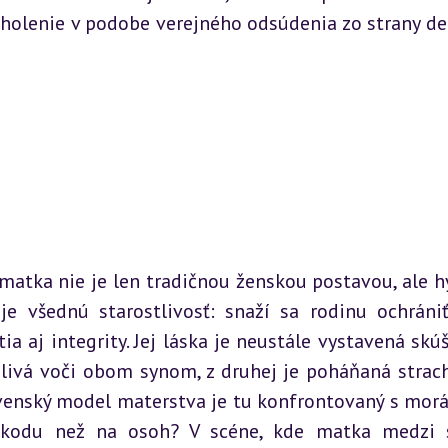
cholenie v podobe verejného odsúdenia zo strany ded
 matka nie je len tradičnou ženskou postavou, ale h
uje všednú starostlivosť: snaží sa rodinu ochrániť
a aj integrity. Jej láska je neustále vystavená skúšk
dlivá voči obom synom, z druhej je poháňaná strac
lovenský model materstva je tu konfrontovaný s morá
škodu než na osoh? V scéne, kde matka medzi 