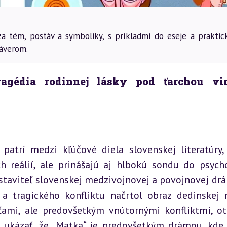
ýza tém, postáv a symboliky, s príkladmi do eseje a praktic
záverom.
ragédia rodinnej lásky pod ťarchou vi
patrí medzi kľúčové diela slovenskej literatúry, 
h reálií, ale prinášajú aj hlbokú sondu do psycho
staviteľ slovenskej medzivojnovej a povojnovej drám
 tragického konfliktu načrtol obraz dedinskej r
ťami, ale predovšetkým vnútornými konfliktmi, ot
e ukázať, že „Matka“ je predovšetkým drámou, kde 