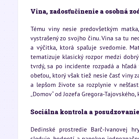
Vina, zadosťučinenie a osobná z
Tému viny nesie predovšetkým matka,
vystrašený zo svojho činu. Vina sa tu ne
a výčitka, ktorá spaľuje svedomie. Ma
tematizuje klasický rozpor medzi dobr
tvrdý, sa po incidente rozpadá a hľadá
obeťou, ktorý však tiež nesie časť viny 
a lepšom živote sa rozplynie v nešťas
„Domov“ od Jozefa Gregora-Tajovského, k
Sociálna kontrola a posudzovani
Dedinské prostredie Barč-Ivanovej hr
sleduje, hodnotí a napokon jednoznačn