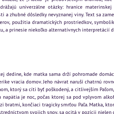
rážajú univerzálne otázky: hranice materinskej l
sti a zhubné dôsledky nevyznanej viny. Text sa zamer
rov, použitia dramatických prostriedkov, symboliky
, a prinesie niekoľko alternatívnych interpretácií d
ckej dedine, kde matka sama drží pohromade domácn
rike vracia domov. Jeho návrat naruší chatrnú rovn
, ktorý sa cíti byť poškodený, a citlivejším Paľom, 
m napätia je noc, počas ktorej sa pod vplyvom alkoh
 bratmi, končiaci tragicky smrťou Paľa. Matka, ktorá
edníctvom svojich snov, sa ocitá v pozícii nielen o