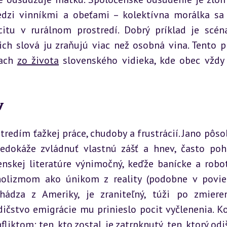
dzi vinníkmi a obeťami – kolektívna morálka sa 
itu v rurálnom prostredí. Dobrý príklad je scéna
ch slová ju zraňujú viac než osobná vina. Tento pr
ach 
zo života
 slovenského vidieka, kde obec vždy 
y
edím ťažkej práce, chudoby a frustrácií. Jano pôsob
 nedokáže zvládnuť vlastnú zášť a hnev, často poh
nskej literatúre výnimočný, keďže banícke a robot
holizmom ako únikom z reality (podobne v povie
chádza z Ameriky, je zraniteľný, túži po zmieren
ičstvo emigrácie mu prinieslo pocit vyčlenenia. Kon
ktom: ten, kto zostal, je zatrpknutý, ten, ktorý odiši