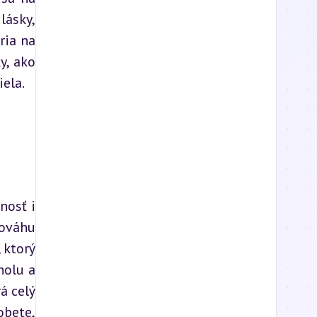
ásky, 
ia na 
, ako 
iela.
osť i 
ováhu 
ktorý 
olu a 
 celý 
bete, 