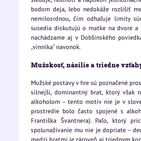
bodom deja, lebo nedokáže rozlíšiť me
nemilosrdnou, čím odhaľuje limity súc
susedia diskutujú o matke na dvore a i
nachádzame aj v Dobšinského poviedk
„vinníka“ navonok.
Mužskosť, násilie a triedne vzťah
Mužské postavy v hre sú poznačené prostr
silnejší, dominantný brat, ktorý však
alkoholom – tento motív nie je v slove
prostredie bolo často spojené s alko
Františka Švantnera). Paľo, ktorý pri
spolunažívanie mu nie je dopriate – ded
medzi bratmi je zároveň aj triednym konfli