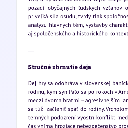
pozadí obyčajných ľudských vzťahov od
priveľká sila osudu, tvrdý tlak spoločno
analýzu hlavných tém, výstavby charakte
aj spoločenského a historického kontextu
---
Stručné zhrnutie deja
Dej hry sa odohráva v slovenskej baní
rodinu, kým syn Paľo sa po rokoch v Ame
medzi dvoma bratmi – agresívnejším Janom
sa túži začleniť späť do rodiny. Vrcholo
temných podozrení vyostrí konflikt medzi
čas vníma hroziace nebezpečenstvo prostr