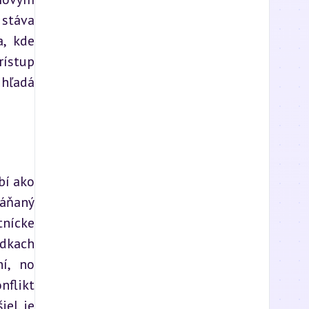
stáva 
, kde 
ístup 
hľadá 
í ako 
áňaný 
nícke 
dkach 
í, no 
flikt 
el, je 