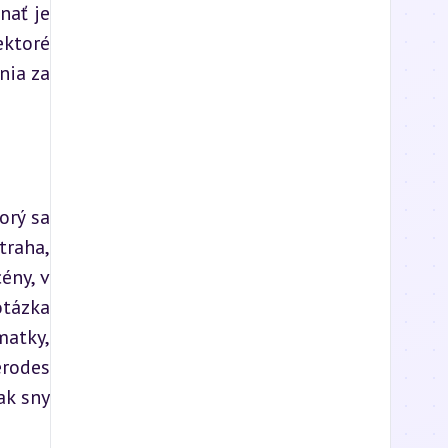
ať je 
ktoré 
ia za 
rý sa 
raha, 
ny, v 
tázka 
atky, 
rodes 
k sny 