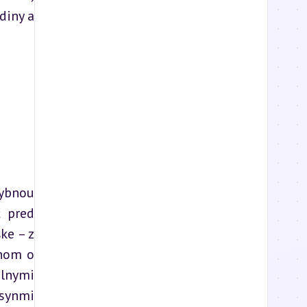
iny a 
ybnou 
 pred 
e – z 
hom o 
lnymi 
synmi 