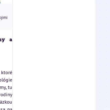
kými
ny a 
ktoré 
lógie 
y, tu 
odiny 
ázkou 
sa na 