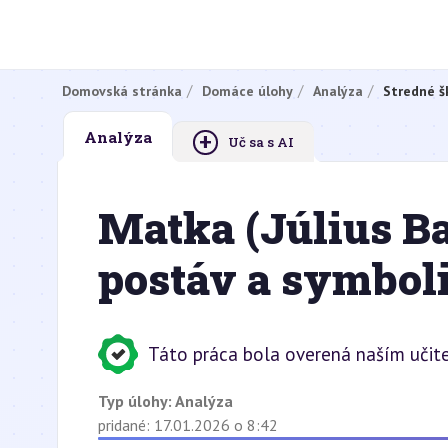
Domovská stránka
Domáce úlohy
Analýza
Stredné š
+
Analýza
Uč sa s AI
Matka (Július Ba
postáv a symbol
Táto práca bola overená naším učite
Typ úlohy:
Analýza
pridané: 17.01.2026 o 8:42