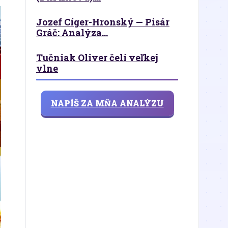
Jozef Cíger-Hronský — Pisár
Gráč: Analýza...
Tučniak Oliver čelí veľkej
vlne
NAPÍŠ ZA MŇA ANALÝZU