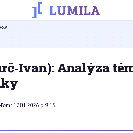
koly
rč‑Ivan): Analýza tém
iky
ľom: 17.01.2026 o 9:15