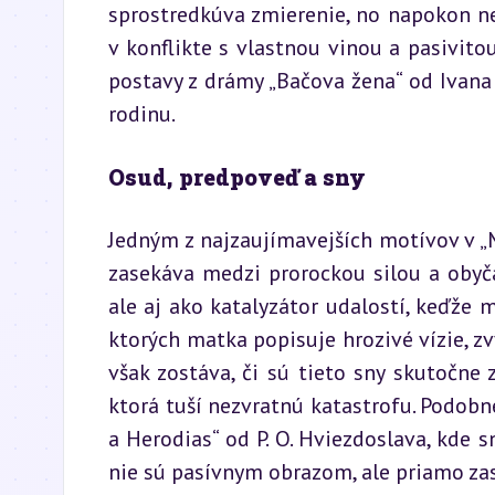
sprostredkúva zmierenie, no napokon nest
v konflikte s vlastnou vinou a pasivit
postavy z drámy „Bačova žena“ od Ivana
rodinu.
Osud, predpoveď a sny
Jedným z najzaujímavejších motívov v „M
zasekáva medzi prorockou silou a obyča
ale aj ako katalyzátor udalostí, keďže m
ktorých matka popisuje hrozivé vízie, zv
však zostáva, či sú tieto sny skutočne
ktorá tuší nezvratnú katastrofu. Podobn
a Herodias“ od P. O. Hviezdoslava, kde 
nie sú pasívnym obrazom, ale priamo zas