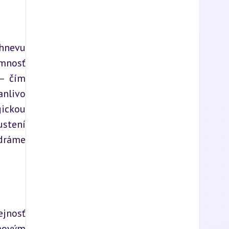
hnevu 
mnosť 
– čím 
nlivo 
ickou 
stení 
dráme 
jnosť 
movým 