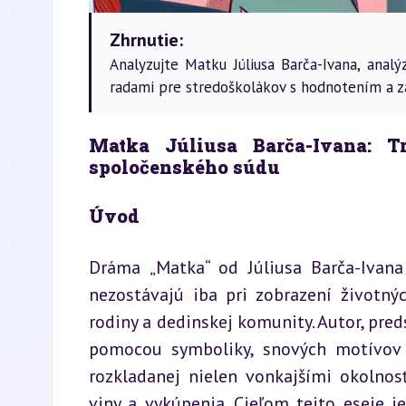
Zhrnutie:
Analyzujte Matku Júliusa Barča-Ivana, anal
radami pre stredoškolákov s hodnotením a 
Matka Júliusa Barča-Ivana: T
spoločenského súdu
Úvod
Dráma „Matka“ od Júliusa Barča-Ivana 
nezostávajú iba pri zobrazení životnýc
rodiny a dedinskej komunity. Autor, pred
pomocou symboliky, snových motívov a
rozkladanej nielen vonkajšími okolnos
viny a vykúpenia. Cieľom tejto eseje j