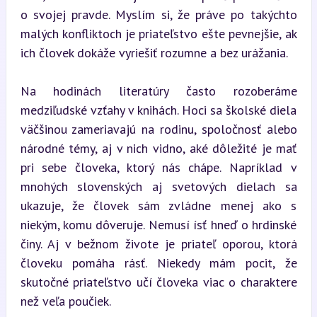
o svojej pravde. Myslím si, že práve po takýchto 
malých konfliktoch je priateľstvo ešte pevnejšie, ak 
ich človek dokáže vyriešiť rozumne a bez urážania.
Na hodinách literatúry často rozoberáme 
medziľudské vzťahy v knihách. Hoci sa školské diela 
väčšinou zameriavajú na rodinu, spoločnosť alebo 
národné témy, aj v nich vidno, aké dôležité je mať 
pri sebe človeka, ktorý nás chápe. Napríklad v 
mnohých slovenských aj svetových dielach sa 
ukazuje, že človek sám zvládne menej ako s 
niekým, komu dôveruje. Nemusí ísť hneď o hrdinské 
činy. Aj v bežnom živote je priateľ oporou, ktorá 
človeku pomáha rásť. Niekedy mám pocit, že 
skutočné priateľstvo učí človeka viac o charaktere 
než veľa poučiek.