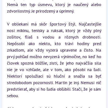
Nemá ten typ úsmevu, ktorý je naučený alebo 
zdvorilostný. Je prirodzený a úprimný.
V obliekaní má skôr športový štýl. Najčastejšie 
nosí mikinu, tenisky a ruksak, ktorý je vždy plný 
zošitov, fliaš s vodou a rôznych drobností. 
Nepôsobí ako niekto, kto trávi hodiny pred 
zrkadlom, ale vždy vyzerá upravene a čisto. Na 
prvý pohľad možno nevyzerá výnimočne, no keď ho 
človek spozná bližšie, zistí, že jeho najväčšia sila 
nie je vo vzhľade, ale v tom, ako pôsobí na ľudí. 
Niektorí spolužiaci sú hluční a snažia sa byť 
stredobodom pozornosti. Martin je iný. Nemusí nič 
predstierať, aby si ho ľudia obľúbili. Stačí, že je sám 
sebou.