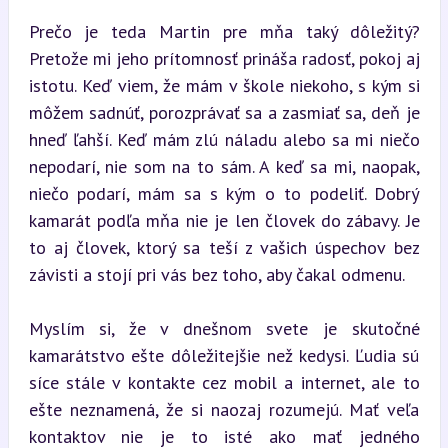
Prečo je teda Martin pre mňa taký dôležitý? 
Pretože mi jeho prítomnosť prináša radosť, pokoj aj 
istotu. Keď viem, že mám v škole niekoho, s kým si 
môžem sadnúť, porozprávať sa a zasmiať sa, deň je 
hneď ľahší. Keď mám zlú náladu alebo sa mi niečo 
nepodarí, nie som na to sám. A keď sa mi, naopak, 
niečo podarí, mám sa s kým o to podeliť. Dobrý 
kamarát podľa mňa nie je len človek do zábavy. Je 
to aj človek, ktorý sa teší z vašich úspechov bez 
závisti a stojí pri vás bez toho, aby čakal odmenu.
Myslím si, že v dnešnom svete je skutočné 
kamarátstvo ešte dôležitejšie než kedysi. Ľudia sú 
síce stále v kontakte cez mobil a internet, ale to 
ešte neznamená, že si naozaj rozumejú. Mať veľa 
kontaktov nie je to isté ako mať jedného 