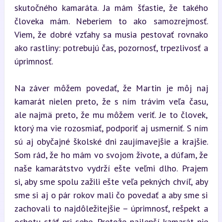
skutočného kamaráta. Ja mám šťastie, že takého 
človeka mám. Neberiem to ako samozrejmosť. 
Viem, že dobré vzťahy sa musia pestovať rovnako 
ako rastliny: potrebujú čas, pozornosť, trpezlivosť a 
úprimnosť.
Na záver môžem povedať, že Martin je môj naj 
kamarát nielen preto, že s ním trávim veľa času, 
ale najmä preto, že mu môžem veriť. Je to človek, 
ktorý ma vie rozosmiať, podporiť aj usmerniť. S ním 
sú aj obyčajné školské dni zaujímavejšie a krajšie. 
Som rád, že ho mám vo svojom živote, a dúfam, že 
naše kamarátstvo vydrží ešte veľmi dlho. Prajem 
si, aby sme spolu zažili ešte veľa pekných chvíľ, aby 
sme si aj o pár rokov mali čo povedať a aby sme si 
zachovali to najdôležitejšie – úprimnosť, rešpekt a 
ochotu stáť pri sebe. Pretože najlepší kamarát nie 