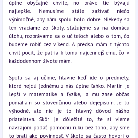
úplne obyčajné chvíle, no práve tie bývajú 
najlepšie. Nemusíme stále zažívať niečo 
výnimočné, aby nám spolu bolo dobre. Niekedy sa 
len vraciame zo školy, sťažujeme sa na domácu 
úlohu, rozprávame sa o učiteľoch alebo o tom, čo 
budeme robiť cez víkend. A predsa mám z týchto 
chvíľ pocit, že patria k tomu najcennejšiemu, čo v 
každodennom živote mám.
Spolu sa aj učíme, hlavne keď ide o predmety, 
ktoré nejdú jednému z nás úplne ľahko. Martin je 
lepší v matematike a fyzike, ja mu zase občas 
pomáham so slovenčinou alebo dejepisom. Je to 
výhodné, ale nie je to hlavný dôvod nášho 
priateľstva. Skôr je dôležité to, že si vieme 
navzájom podať pomocnú ruku bez toho, aby sme 
to brali ako povinnosť. V škole sa často hovorí o 