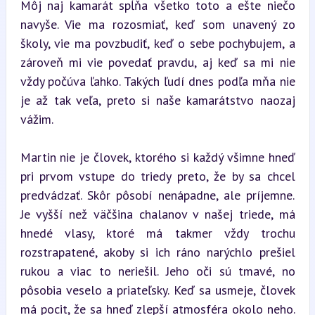
Môj naj kamarát spĺňa všetko toto a ešte niečo 
navyše. Vie ma rozosmiať, keď som unavený zo 
školy, vie ma povzbudiť, keď o sebe pochybujem, a 
zároveň mi vie povedať pravdu, aj keď sa mi nie 
vždy počúva ľahko. Takých ľudí dnes podľa mňa nie 
je až tak veľa, preto si naše kamarátstvo naozaj 
vážim.
Martin nie je človek, ktorého si každý všimne hneď 
pri prvom vstupe do triedy preto, že by sa chcel 
predvádzať. Skôr pôsobí nenápadne, ale príjemne. 
Je vyšší než väčšina chalanov v našej triede, má 
hnedé vlasy, ktoré má takmer vždy trochu 
rozstrapatené, akoby si ich ráno narýchlo prešiel 
rukou a viac to neriešil. Jeho oči sú tmavé, no 
pôsobia veselo a priateľsky. Keď sa usmeje, človek 
má pocit, že sa hneď zlepší atmosféra okolo neho. 