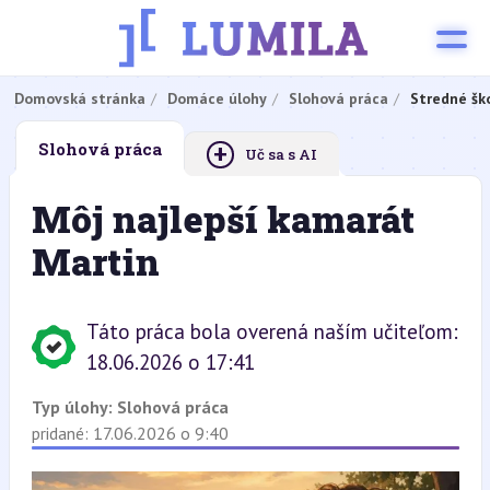
Domovská stránka
Domáce úlohy
Slohová práca
Stredné šk
+
Slohová práca
Uč sa s AI
Môj najlepší kamarát
Martin
Táto práca bola overená naším učiteľom:
18.06.2026 o 17:41
Typ úlohy:
Slohová práca
pridané: 17.06.2026 o 9:40