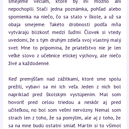
smejeme veciam, ktoré by iní možno ani 
nepochopili. Stačí jedna poznámka, pohľad alebo 
spomienka na niečo, čo sa stalo v škole, a už sa 
obaja smejeme. Takéto drobnosti podľa mňa 
vytvárajú blízkosť medzi ľuďmi. Človek si vtedy 
uvedomí, že s tým druhým zdieľa svoj vlastný malý 
svet. Mne to pripomína, že priateľstvo nie je len 
veľké slovo z učebnice etickej výchovy, ale niečo 
živé a každodenné.
Keď premýšľam nad zážitkami, ktoré sme spolu 
prežili, vybaví sa mi ich veľa. Jeden z nich bol 
napríklad pred školským vystúpením. Mal som 
hovoriť pred celou triedou a neskôr aj pred 
učiteľkou, no bol som veľmi nervózny. Nemal som 
strach len z toho, že sa pomýlim, ale aj z toho, že 
sa na mne budú ostatní smiať. Martin si to všimol 