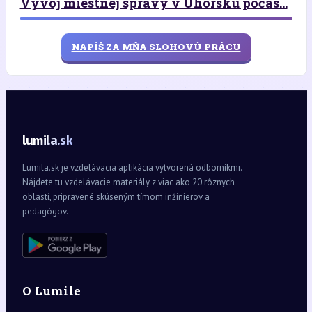
Vývoj miestnej správy v Uhorsku počas...
NAPÍŠ ZA MŇA SLOHOVÚ PRÁCU
lumila.sk
Lumila.sk je vzdelávacia aplikácia vytvorená odborníkmi.
Nájdete tu vzdelávacie materiály z viac ako 20 rôznych
oblastí, pripravené skúseným tímom inžinierov a
pedagógov.
O Lumile