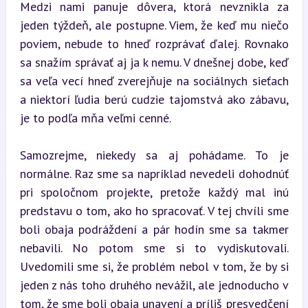
Medzi nami panuje dôvera, ktorá nevznikla za 
jeden týždeň, ale postupne. Viem, že keď mu niečo 
poviem, nebude to hneď rozprávať ďalej. Rovnako 
sa snažím správať aj ja k nemu. V dnešnej dobe, keď 
sa veľa vecí hneď zverejňuje na sociálnych sieťach 
a niektorí ľudia berú cudzie tajomstvá ako zábavu, 
je to podľa mňa veľmi cenné.
Samozrejme, niekedy sa aj pohádame. To je 
normálne. Raz sme sa napríklad nevedeli dohodnúť 
pri spoločnom projekte, pretože každý mal inú 
predstavu o tom, ako ho spracovať. V tej chvíli sme 
boli obaja podráždení a pár hodín sme sa takmer 
nebavili. No potom sme si to vydiskutovali. 
Uvedomili sme si, že problém nebol v tom, že by si 
jeden z nás toho druhého nevážil, ale jednoducho v 
tom, že sme boli obaja unavení a príliš presvedčení 