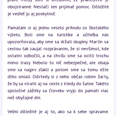
obojstranné. Nestačí len prijímať pomoc. Dôležité 
je vedieť ju aj poskytnúť.
Pamätám si aj jednu veselú príhodu zo školského 
výletu. Boli sme na turistike a učiteľka nás 
upozorňovala, aby sme sa držali skupiny. Martin sa 
cestou tak zaujal rozprávaním, že si nevšimol, kde 
ostatní odbočili, a na chvíľu sme sa ocitli trochu 
mimo trasy. Nebolo to nič nebezpečné, ale obaja 
sme sa najprv zľakli a potom sme sa tomu ešte 
dlho smiali. Odvtedy si z neho občas robím žarty, 
že by sa stratil aj na ceste z triedy do šatne. Takéto 
spoločné zážitky sa človeku vryjú do pamäti viac 
než obyčajné dni.
Veľmi dôležité je aj to, ako sa k sebe správame. 