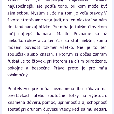
najúspešnejší, ale podľa toho, pri kom môže byť 
sám sebou. Myslím si, že na tom je veľa pravdy. V 
živote stretávame veľa ľudí, no len niektorí sa nám 
dostanú naozaj blízko. Pre mňa je takým človekom 
môj najlepší kamarát Martin. Poznáme sa už 
niekoľko rokov a za ten čas sa stal niekým, komu 
môžem povedať takmer všetko. Nie je to len 
spolužiak alebo chalan, s ktorým si občas zahrám 
futbal. Je to človek, pri ktorom sa cítim prirodzene, 
pokojne a bezpečne. Práve preto je pre mňa 
výnimočný.
Priateľstvo pre mňa neznamená iba zábavu na 
prestávkach alebo spoločné fotky na výletoch. 
Znamená dôveru, pomoc, úprimnosť a aj schopnosť 
zostať pri druhom človeku vtedy, keď sa mu nedarí. 