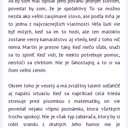
Ak by som mal opísať jeho povahu jedným slovom, 
povedal by som, že je spoľahlivý. To sa možno 
nezdá ako veľmi zaujímavé slovo, ale podľa mňa je 
to jedna z najvzácnejších vlastností. Veľa ľudí vie 
byť milých, keď sa im to hodí, ale len málokto 
zostane verný kamarátstvu aj vtedy, keď z toho nič 
nemá. Martin je presne taký. Keď niečo sľúbi, snaží 
sa to splniť. Keď vidí, že niekto potrebuje pomoc, 
neotočí sa chrbtom. Nie je ľahostajný, a to si na 
ňom veľmi cením.
Okrem toho je veselý a má zvláštny talent odľahčiť 
aj napätú situáciu. Keď sa napríklad celá trieda 
stresuje pred písomkou z matematiky, on vie 
povedať nejakú vtipnú poznámku, ktorá všetkých 
trochu upokojí. Nie je však typ zabávača, ktorý by si 
robil srandu z druhých. Jeho humor nie je 