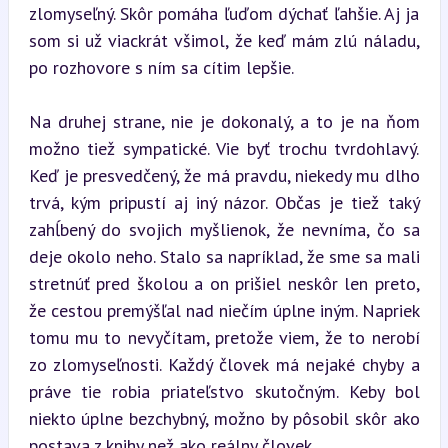
zlomyseľný. Skôr pomáha ľuďom dýchať ľahšie. Aj ja 
som si už viackrát všimol, že keď mám zlú náladu, 
po rozhovore s ním sa cítim lepšie.
Na druhej strane, nie je dokonalý, a to je na ňom 
možno tiež sympatické. Vie byť trochu tvrdohlavý. 
Keď je presvedčený, že má pravdu, niekedy mu dlho 
trvá, kým pripustí aj iný názor. Občas je tiež taký 
zahĺbený do svojich myšlienok, že nevníma, čo sa 
deje okolo neho. Stalo sa napríklad, že sme sa mali 
stretnúť pred školou a on prišiel neskôr len preto, 
že cestou premýšľal nad niečím úplne iným. Napriek 
tomu mu to nevyčítam, pretože viem, že to nerobí 
zo zlomyseľnosti. Každý človek má nejaké chyby a 
práve tie robia priateľstvo skutočným. Keby bol 
niekto úplne bezchybný, možno by pôsobil skôr ako 
postava z knihy než ako reálny človek.