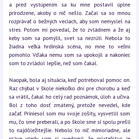
a pred vystúpením sa ku mne postavil úplne 
prirodzene, akoby o nič nešlo. Začal sa so mnou 
rozprávať o bežných veciach, aby som nemyslel na 
stres. Potom mi povedal, že to zvládnem a že aj 
keby som sa pomýlil, svet sa nezrúti. Nebola to 
žiadna veľká hrdinská scéna, no mne to veľmi 
pomohlo. Vďaka nemu som sa upokojil a nakoniec 
som to zvládol lepšie, než som čakal.
Naopak, bola aj situácia, keď potreboval pomoc on. 
Raz chýbal v škole niekoľko dní pre chorobu a keď 
sa vrátil, čakal ho celý rad poznámok, úloh a učiva. 
Bol z toho dosť zmätený, pretože nevedel, kde 
začať. Priniesol som mu svoje zošity, vysvetlil som 
mu, čo sme preberali, a po škole sme si spolu prešli 
to najdôležitejšie. Nebolo to nič mimoriadne, ale 
práve vtedy som si uvedomil, že priateľstvo je 