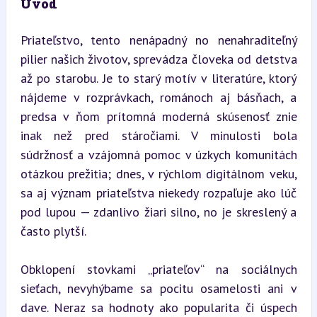
Úvod
Priateľstvo, tento nenápadný no nenahraditeľný 
pilier našich životov, sprevádza človeka od detstva 
až po starobu. Je to starý motív v literatúre, ktorý 
nájdeme v rozprávkach, románoch aj básňach, a 
predsa v ňom prítomná moderná skúsenosť znie 
inak než pred stáročiami. V minulosti bola 
súdržnosť a vzájomná pomoc v úzkych komunitách 
otázkou prežitia; dnes, v rýchlom digitálnom veku, 
sa aj význam priateľstva niekedy rozpaľuje ako lúč 
pod lupou — zdanlivo žiari silno, no je skreslený a 
často plytší.
Obklopení stovkami „priateľov“ na sociálnych 
sieťach, nevyhýbame sa pocitu osamelosti ani v 
dave. Neraz sa hodnoty ako popularita či úspech 