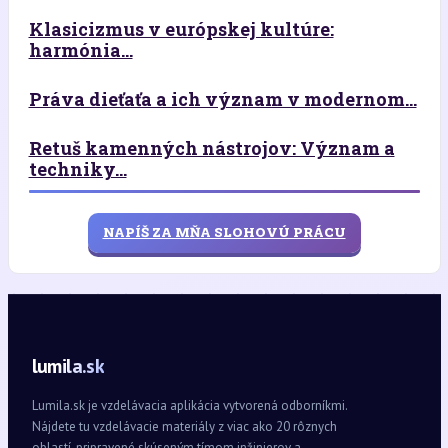
Klasicizmus v európskej kultúre:
harmónia...
Práva dieťaťa a ich význam v modernom...
Retuš kamenných nástrojov: Význam a
techniky...
NAPÍŠ ZA MŇA SLOHOVÚ PRÁCU
lumila.sk
Lumila.sk je vzdelávacia aplikácia vytvorená odborníkmi.
Nájdete tu vzdelávacie materiály z viac ako 20 rôznych
oblastí, pripravené skúseným tímom inžinierov a