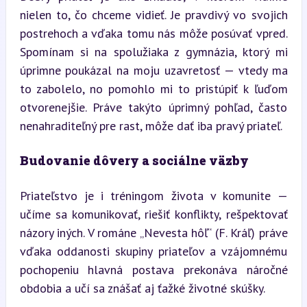
nielen to, čo chceme vidieť. Je pravdivý vo svojich 
postrehoch a vďaka tomu nás môže posúvať vpred. 
Spomínam si na spolužiaka z gymnázia, ktorý mi 
úprimne poukázal na moju uzavretosť — vtedy ma 
to zabolelo, no pomohlo mi to pristúpiť k ľuďom 
otvorenejšie. Práve takýto úprimný pohľad, často 
nenahraditeľný pre rast, môže dať iba pravý priateľ.
Budovanie dôvery a sociálne väzby
Priateľstvo je i tréningom života v komunite — 
učíme sa komunikovať, riešiť konflikty, rešpektovať 
názory iných. V románe „Nevesta hôľ“ (F. Kráľ) práve 
vďaka oddanosti skupiny priateľov a vzájomnému 
pochopeniu hlavná postava prekonáva náročné 
obdobia a učí sa znášať aj ťažké životné skúšky.