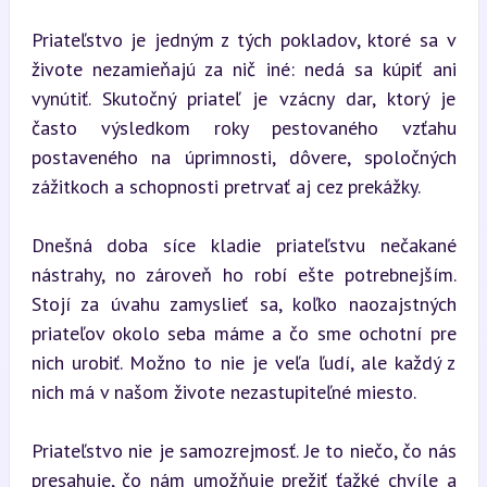
Priateľstvo je jedným z tých pokladov, ktoré sa v 
živote nezamieňajú za nič iné: nedá sa kúpiť ani 
vynútiť. Skutočný priateľ je vzácny dar, ktorý je 
často výsledkom roky pestovaného vzťahu 
postaveného na úprimnosti, dôvere, spoločných 
zážitkoch a schopnosti pretrvať aj cez prekážky.
Dnešná doba síce kladie priateľstvu nečakané 
nástrahy, no zároveň ho robí ešte potrebnejším. 
Stojí za úvahu zamyslieť sa, koľko naozajstných 
priateľov okolo seba máme a čo sme ochotní pre 
nich urobiť. Možno to nie je veľa ľudí, ale každý z 
nich má v našom živote nezastupiteľné miesto.
Priateľstvo nie je samozrejmosť. Je to niečo, čo nás 
presahuje, čo nám umožňuje prežiť ťažké chvíle a 