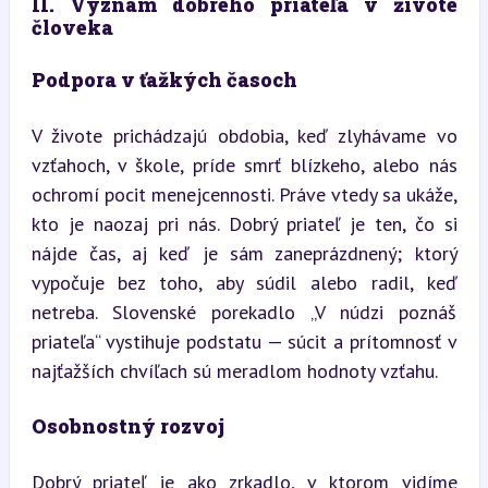
II. Význam dobrého priateľa v živote 
človeka
Podpora v ťažkých časoch
V živote prichádzajú obdobia, keď zlyhávame vo 
vzťahoch, v škole, príde smrť blízkeho, alebo nás 
ochromí pocit menejcennosti. Práve vtedy sa ukáže, 
kto je naozaj pri nás. Dobrý priateľ je ten, čo si 
nájde čas, aj keď je sám zaneprázdnený; ktorý 
vypočuje bez toho, aby súdil alebo radil, keď 
netreba. Slovenské porekadlo „V núdzi poznáš 
priateľa“ vystihuje podstatu — súcit a prítomnosť v 
najťažších chvíľach sú meradlom hodnoty vzťahu.
Osobnostný rozvoj
Dobrý priateľ je ako zrkadlo, v ktorom vidíme 