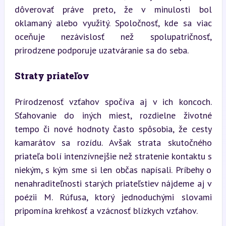
dôverovať práve preto, že v minulosti bol 
oklamaný alebo využitý. Spoločnosť, kde sa viac 
oceňuje nezávislosť než spolupatričnosť, 
prirodzene podporuje uzatváranie sa do seba.
Straty priateľov
Prírodzenosť vzťahov spočíva aj v ich koncoch. 
Sťahovanie do iných miest, rozdielne životné 
tempo či nové hodnoty často spôsobia, že cesty 
kamarátov sa rozídu. Avšak strata skutočného 
priateľa bolí intenzívnejšie než stratenie kontaktu s 
niekým, s kým sme si len občas napísali. Príbehy o 
nenahraditeľnosti starých priateľstiev nájdeme aj v 
poézii M. Rúfusa, ktorý jednoduchými slovami 
pripomína krehkosť a vzácnosť blízkych vzťahov.