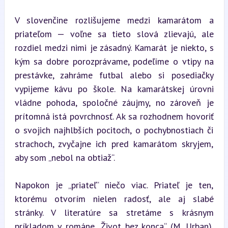
V slovenčine rozlišujeme medzi kamarátom a 
priateľom — voľne sa tieto slová zlievajú, ale 
rozdiel medzi nimi je zásadný. Kamarát je niekto, s 
kým sa dobre porozprávame, podeľíme o vtipy na 
prestávke, zahráme futbal alebo si posediačky 
vypijeme kávu po škole. Na kamarátskej úrovni 
vládne pohoda, spoločné záujmy, no zároveň je 
prítomná istá povrchnosť. Ak sa rozhodnem hovoriť 
o svojich najhlbších pocitoch, o pochybnostiach či 
strachoch, zvyčajne ich pred kamarátom skryjem, 
aby som „nebol na obtiaž“.
Napokon je „priateľ“ niečo viac. Priateľ je ten, 
ktorému otvorím nielen radosť, ale aj slabé 
stránky. V literatúre sa stretáme s krásnym 
príkladom v románe „Život bez konca“ (M. Urban), 