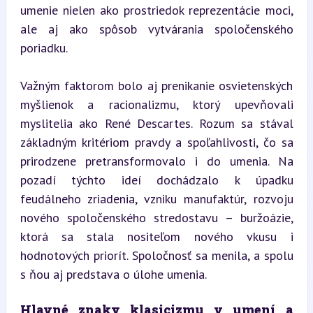
umenie nielen ako prostriedok reprezentácie moci, 
ale aj ako spôsob vytvárania spoločenského 
poriadku.
Važným faktorom bolo aj prenikanie osvietenských 
myšlienok a racionalizmu, ktorý upevňovali 
myslitelia ako René Descartes. Rozum sa stával 
základným kritériom pravdy a spoľahlivosti, čo sa 
prirodzene pretransformovalo i do umenia. Na 
pozadí týchto ideí dochádzalo k úpadku 
feudálneho zriadenia, vzniku manufaktúr, rozvoju 
nového spoločenského stredostavu – buržoázie, 
ktorá sa stala nositeľom nového vkusu i 
hodnotových priorít. Spoločnosť sa menila, a spolu 
s ňou aj predstava o úlohe umenia.
Hlavné znaky klasicizmu v umení a 