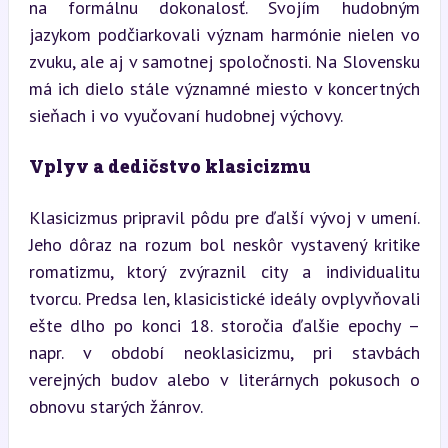
na formálnu dokonalosť. Svojím hudobným 
jazykom podčiarkovali význam harmónie nielen vo 
zvuku, ale aj v samotnej spoločnosti. Na Slovensku 
má ich dielo stále významné miesto v koncertných 
sieňach i vo vyučovaní hudobnej výchovy.
Vplyv a dedičstvo klasicizmu
Klasicizmus pripravil pôdu pre ďalší vývoj v umení. 
Jeho dôraz na rozum bol neskôr vystavený kritike 
romatizmu, ktorý zvýraznil city a individualitu 
tvorcu. Predsa len, klasicistické ideály ovplyvňovali 
ešte dlho po konci 18. storočia ďalšie epochy – 
napr. v období neoklasicizmu, pri stavbách 
verejných budov alebo v literárnych pokusoch o 
obnovu starých žánrov.