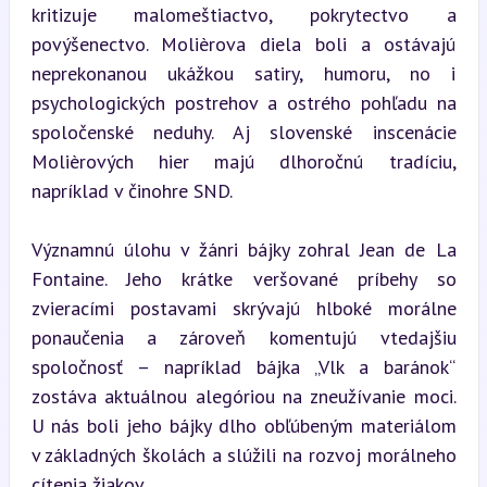
kritizuje malomeštiactvo, pokrytectvo a 
povýšenectvo. Molièrova diela boli a ostávajú 
neprekonanou ukážkou satiry, humoru, no i 
psychologických postrehov a ostrého pohľadu na 
spoločenské neduhy. Aj slovenské inscenácie 
Molièrových hier majú dlhoročnú tradíciu, 
napríklad v činohre SND.
Významnú úlohu v žánri bájky zohral Jean de La 
Fontaine. Jeho krátke veršované príbehy so 
zvieracími postavami skrývajú hlboké morálne 
ponaučenia a zároveň komentujú vtedajšiu 
spoločnosť – napríklad bájka „Vlk a baránok“ 
zostáva aktuálnou alegóriou na zneužívanie moci. 
U nás boli jeho bájky dlho obľúbeným materiálom 
v základných školách a slúžili na rozvoj morálneho 
cítenia žiakov.