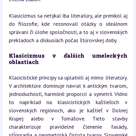
Klasicizmus sa netýkal iba literatúry, ale prenikol aj 
do filozofie, kde rezonovali otázky o ideálnom 
správaní či úlohe spoločnosti, a to aj v slovenských 
prekladoch a diskusiách počas štúrovskej doby.
Klasicizmus v ďalších umeleckých 
oblastiach
Klasicistické princípy sa uplatnili aj mimo literatúry. 
V architektúre dominuje návrat k antickým tvarom, 
jednoduchosti, harmónii proporcií a symetrii. Vidno 
to napríklad na klasicistických kaštieľoch v 
slovenských regiónoch, ako je kaštieľ v Dolnej 
Krupej alebo v Tomášove. Tieto stavby 
charakterizuje pravidelné členenie fasády, 
stĺporadia a geometrická čistota tvarov. Slovenské 