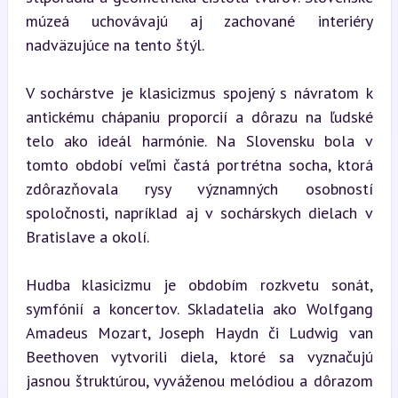
múzeá uchovávajú aj zachované interiéry 
nadväzujúce na tento štýl.
V sochárstve je klasicizmus spojený s návratom k 
antickému chápaniu proporcií a dôrazu na ľudské 
telo ako ideál harmónie. Na Slovensku bola v 
tomto období veľmi častá portrétna socha, ktorá 
zdôrazňovala rysy významných osobností 
spoločnosti, napríklad aj v sochárskych dielach v 
Bratislave a okolí.
Hudba klasicizmu je obdobím rozkvetu sonát, 
symfónií a koncertov. Skladatelia ako Wolfgang 
Amadeus Mozart, Joseph Haydn či Ludwig van 
Beethoven vytvorili diela, ktoré sa vyznačujú 
jasnou štruktúrou, vyváženou melódiou a dôrazom 