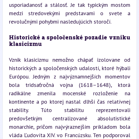
usporiadanosť a stálosť. Je tak typickým mostom 
medzi stredovekými predstavami o svete a 
revolučnými pohybmi nasledujúcich storočí.
Historické a spoločenské pozadie vzniku 
klasicizmu
Vznik klasicizmu nemožno chápať izolovane od 
historických a spoločenských udalostí, ktoré hýbali 
Európou. Jedným z najvýznamnejších momentov 
bola tridsaťročná vojna (1618–1648), ktorá 
radikálne zmenila mocenské rozloženie na 
kontinente a po ktorej nastal dlhší čas relatívnej 
stability. Túto stabilitu reprezentovali 
predovšetkým centralizované absolutistické 
monarchie, pričom najvýraznejším príkladom bola 
vláda Ľudovíta XIV. vo Francúzsku. Ten podporoval 