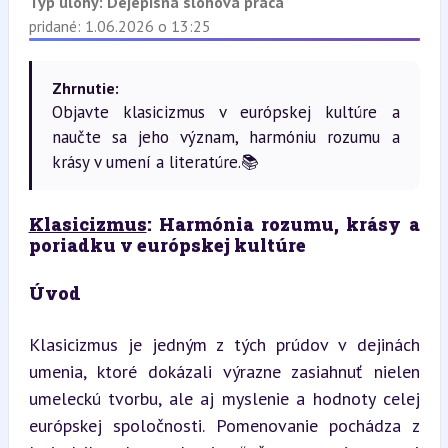
Typ úlohy:
Dejepisná slohová práca
pridané: 1.06.2026 o 13:25
Zhrnutie:
Objavte klasicizmus v európskej kultúre a
naučte sa jeho význam, harmóniu rozumu a
krásy v umení a literatúre.📚
Klasicizmus
: Harmónia rozumu, krásy a 
poriadku v európskej kultúre
Úvod
Klasicizmus je jedným z tých prúdov v dejinách 
umenia, ktoré dokázali výrazne zasiahnuť nielen 
umeleckú tvorbu, ale aj myslenie a hodnoty celej 
európskej spoločnosti. Pomenovanie pochádza z 