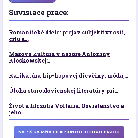
Súvisiace práce:
Romantické dielo: prejav subjektívnosti,
citu a...
Masová kultúra v názore Antoniny
Kloskowskej:...
Karikatúra hip-hopovej dievčiny: móda,...
Úloha staroslovienskej literatúry pri...
Život a filozofia Voltaira: Osvietenstvo a
jeho...
NAPÍŠ ZA MŇA DEJEPISNÚ SLOHOVÚ PRÁCU