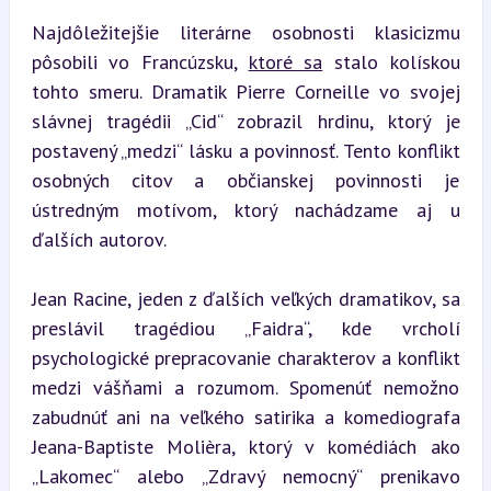
Najdôležitejšie literárne osobnosti klasicizmu 
pôsobili vo Francúzsku, 
ktoré sa
 stalo kolískou 
tohto smeru. Dramatik Pierre Corneille vo svojej 
slávnej tragédii „Cid“ zobrazil hrdinu, ktorý je 
postavený „medzi“ lásku a povinnosť. Tento konflikt 
osobných citov a občianskej povinnosti je 
ústredným motívom, ktorý nachádzame aj u 
ďalších autorov.
Jean Racine, jeden z ďalších veľkých dramatikov, sa 
preslávil tragédiou „Faidra“, kde vrcholí 
psychologické prepracovanie charakterov a konflikt 
medzi vášňami a rozumom. Spomenúť nemožno 
zabudnúť ani na veľkého satirika a komediografa 
Jeana-Baptiste Molièra, ktorý v komédiách ako 
„Lakomec“ alebo „Zdravý nemocný“ prenikavo 