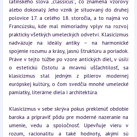
latinského slova „classicus“, čo znamená vzorový 
alebo dokonalý. Jeho vznik je situovaný do druhej 
polovice 17. a celého 18. storočia, a to najmä vo 
Francúzsku, kde mal mimoriadny vplyv na rozvoj 
prakticky všetkých umeleckých odvetví. Klasicizmus 
nadväzuje na ideály antiky – na harmonické 
spojenie rozumu a krásy, jasnú štruktúru a poriadok. 
Práve v tejto túžbe po vzore antických diel, v úsilí 
o estetickú čistotu a mravnú ušľachtilosť, sa 
klasicizmus stal jedným z pilierov modernej 
európskej kultúry, o čom svedčia mnohé umelecké 
pamiatky, literárne diela i architektúra.
Klasicizmus v sebe skrýva pokus preklenúť obdobie 
baroka a pripraviť pôdu pre moderné nazeranie na 
umenie, vedu a spoločnosť. Upevňuje vieru v 
rozum, racionalitu a také hodnoty, akými sú 