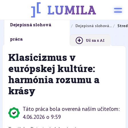
Dejepisná slohová
Domovská stránka
Domáce úlohy
Dejepisná slohová...
Stred
+
práca
Uč sa s AI
Klasicizmus v
európskej kultúre:
harmónia rozumu a
krásy
Táto práca bola overená naším učiteľom:
4.06.2026 o 9:59