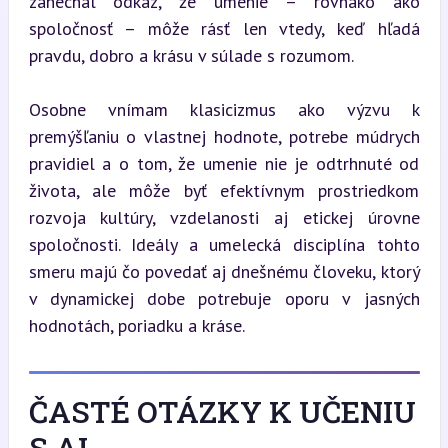
zanechal odkaz, že umenie – rovnako ako 
spoločnosť – môže rásť len vtedy, keď hľadá 
pravdu, dobro a krásu v súlade s rozumom.
Osobne vnímam klasicizmus ako výzvu k 
premýšľaniu o vlastnej hodnote, potrebe múdrych 
pravidiel a o tom, že umenie nie je odtrhnuté od 
života, ale môže byť efektívnym prostriedkom 
rozvoja kultúry, vzdelanosti aj etickej úrovne 
spoločnosti. Ideály a umelecká disciplína tohto 
smeru majú čo povedať aj dnešnému človeku, ktorý 
v dynamickej dobe potrebuje oporu v jasných 
hodnotách, poriadku a kráse.
ČASTÉ OTÁZKY K UČENIU
S AI