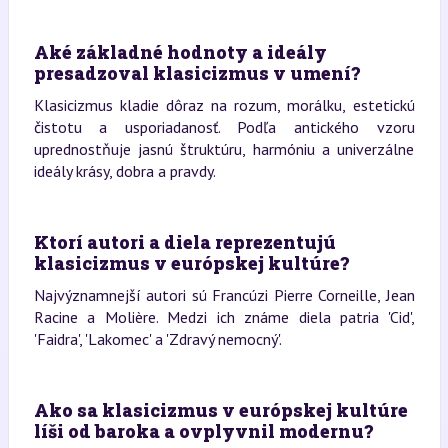
Aké základné hodnoty a ideály
presadzoval klasicizmus v umení?
Klasicizmus kladie dôraz na rozum, morálku, estetickú
čistotu a usporiadanosť. Podľa antického vzoru
uprednostňuje jasnú štruktúru, harmóniu a univerzálne
ideály krásy, dobra a pravdy.
Ktorí autori a diela reprezentujú
klasicizmus v európskej kultúre?
Najvýznamnejší autori sú Francúzi Pierre Corneille, Jean
Racine a Molière. Medzi ich známe diela patria 'Cid',
'Faidra', 'Lakomec' a 'Zdravý nemocný'.
Ako sa klasicizmus v európskej kultúre
líši od baroka a ovplyvnil modernu?