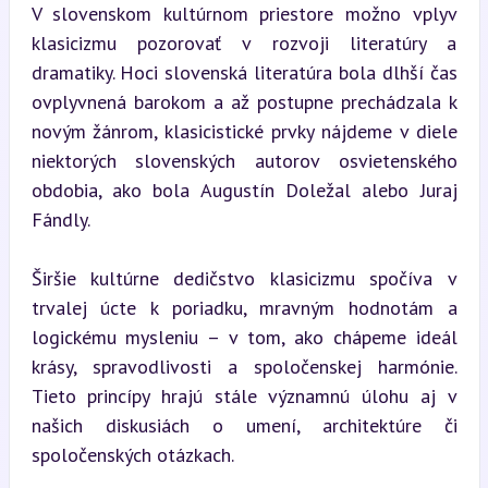
V slovenskom kultúrnom priestore možno vplyv 
klasicizmu pozorovať v rozvoji literatúry a 
dramatiky. Hoci slovenská literatúra bola dlhší čas 
ovplyvnená barokom a až postupne prechádzala k 
novým žánrom, klasicistické prvky nájdeme v diele 
niektorých slovenských autorov osvietenského 
obdobia, ako bola Augustín Doležal alebo Juraj 
Fándly.
Širšie kultúrne dedičstvo klasicizmu spočíva v 
trvalej úcte k poriadku, mravným hodnotám a 
logickému mysleniu – v tom, ako chápeme ideál 
krásy, spravodlivosti a spoločenskej harmónie. 
Tieto princípy hrajú stále významnú úlohu aj v 
našich diskusiách o umení, architektúre či 
spoločenských otázkach.