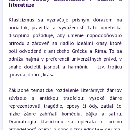
literatúre
Klasicizmus sa vyznačuje prísnym dôrazom na 
poriadok, pravidlá a vyváženosť. Táto umelecká 
disciplína požaduje, aby umenie napodobňovalo 
prírodu a zároveň sa riadilo ideálmi krásy, ktoré 
boli odvodené z antického Grécka a Ríma. To sa 
odráža najmä v preferencii univerzálnych právd, v 
snahe docieliť jasnosť a harmóniu – tzv. trojicu 
„pravda, dobro, krása“.
Základné tematické rozdelenie literárnych žánrov 
súviselo s antickou tradíciou: vysoké žánre 
reprezentovali tragédie, eposy či ódy, zatiaľ čo 
nízke žánre zahŕňali komédiu, bájku a satiru. 
Dramaturgia klasicizmu sa opierala o prísnu 
pravidelnosť, najmä o princíp trojjednoty – dej mal 