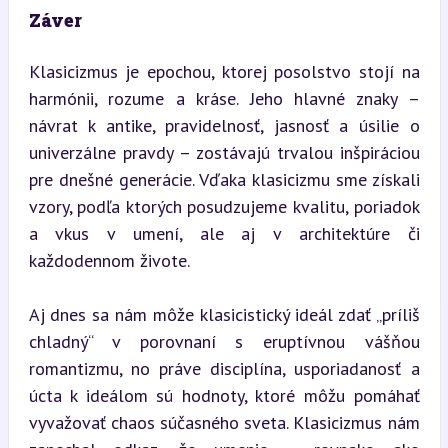
Záver
Klasicizmus je epochou, ktorej posolstvo stojí na 
harmónii, rozume a kráse. Jeho hlavné znaky – 
návrat k antike, pravidelnosť, jasnosť a úsilie o 
univerzálne pravdy – zostávajú trvalou inšpiráciou 
pre dnešné generácie. Vďaka klasicizmu sme získali 
vzory, podľa ktorých posudzujeme kvalitu, poriadok 
a vkus v umení, ale aj v architektúre či 
každodennom živote.
Aj dnes sa nám môže klasicistický ideál zdať „príliš 
chladný“ v porovnaní s eruptívnou vášňou 
romantizmu, no práve disciplína, usporiadanosť a 
úcta k ideálom sú hodnoty, ktoré môžu pomáhať 
vyvažovať chaos súčasného sveta. Klasicizmus nám 