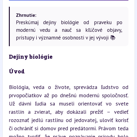
Zhrnutie:
Preskúmaj dejiny biológie od praveku po
modernú vedu a nauč sa kľúčové objavy,
prístupy i významné osobnosti v jej vývoji 📚
Dejiny biológie
Úvod
Biológia, veda o živote, sprevádza ľudstvo od 
prvopočiatkov až po dnešnú modernú spoločnosť. 
Už dávni ľudia sa museli orientovať vo svete 
rastlín a zvierat, aby dokázali prežiť – vedieť 
rozoznať jedlú rastlinu od jedovatej, uloviť korisť 
či ochrániť si domov pred predátormi. Právom teda 
možno tvrdiť, že práve poznávanie prírody bolo 