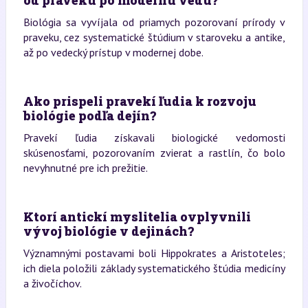
od praveku po modernú vedu?
Biológia sa vyvíjala od priamych pozorovaní prírody v
praveku, cez systematické štúdium v staroveku a antike,
až po vedecký prístup v modernej dobe.
Ako prispeli pravekí ľudia k rozvoju
biológie podľa dejín?
Pravekí ľudia získavali biologické vedomosti
skúsenosťami, pozorovaním zvierat a rastlín, čo bolo
nevyhnutné pre ich prežitie.
Ktorí antickí myslitelia ovplyvnili
vývoj biológie v dejinách?
Významnými postavami boli Hippokrates a Aristoteles;
ich diela položili základy systematického štúdia medicíny
a živočíchov.