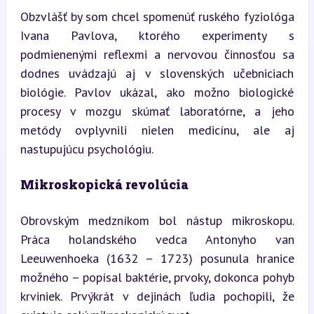
Obzvlášť by som chcel spomenúť ruského fyziológa 
Ivana Pavlova, ktorého experimenty s 
podmienenými reflexmi a nervovou činnosťou sa 
dodnes uvádzajú aj v slovenských učebniciach 
biológie. Pavlov ukázal, ako možno biologické 
procesy v mozgu skúmať laboratórne, a jeho 
metódy ovplyvnili nielen medicínu, ale aj 
nastupujúcu psychológiu.
Mikroskopická revolúcia
Obrovským medzníkom bol nástup mikroskopu. 
Práca holandského vedca Antonyho van 
Leeuwenhoeka (1632 – 1723) posunula hranice 
možného – popísal baktérie, prvoky, dokonca pohyb 
krviniek. Prvýkrát v dejinách ľudia pochopili, že 