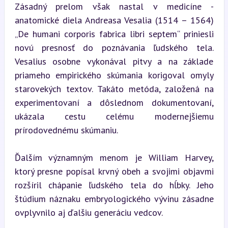
Zásadný prelom však nastal v medicíne - 
anatomické diela Andreasa Vesalia (1514 – 1564) 
„De humani corporis fabrica libri septem“ priniesli 
novú presnosť do poznávania ľudského tela. 
Vesalius osobne vykonával pitvy a na základe 
priameho empirického skúmania korigoval omyly 
starovekých textov. Takáto metóda, založená na 
experimentovaní a dôslednom dokumentovaní, 
ukázala cestu celému modernejšiemu 
prírodovednému skúmaniu.
Ďalším významným menom je William Harvey, 
ktorý presne popísal krvný obeh a svojimi objavmi 
rozšíril chápanie ľudského tela do hĺbky. Jeho 
štúdium náznaku embryologického vývinu zásadne 
ovplyvnilo aj ďalšiu generáciu vedcov.