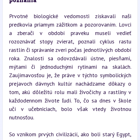
poznania
Prvotné biologické vedomosti získavali naši 
predkovia priamym zážitkom a pozorovaním. Lovci 
a zberači v období praveku museli vedieť 
rozoznávať stopy zvierat, poznali cyklus rastu 
rastlín či správanie zveri počas jednotlivých období 
roka. Znalosti sa odovzdávali ústne, piesňami, 
mýtami či jednoduchými rytinami na skalách. 
Zaujímavosťou je, že práve v týchto symbolických 
prejavoch dávnych kultúr nachádzame dôkazy o 
tom, akú dôležitú rolu mali živočíchy a rastliny v 
každodennom živote ľudí. To, čo sa dnes v škole 
učí v učebniciach, bolo však vtedy životnou 
nutnosťou.
So vznikom prvých civilizácií, ako boli starý Egypt, 