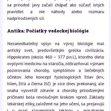
sa prírodné javy začali chápať ako súčasť istých 
pravidiel a nie náhody alebo rozmaru 
nadprirodzených síl.
Antika: Počiatky vedeckej biológie
Nezanedbateľný vplyv na vývoj biológie mal 
antický svet, predovšetkým grécka civilizácia. 
Hippokrates (okolo 460 – 377 p.n.l.), ktorého dielo 
ovplyvní medicínu na stáročia, zdôrazňoval význam 
pozorovania choroby, symptómov a liečebných 
účinkov. Jeho koncept fyziologických štiav (krv, 
hlien, žltá a čierna žlč) je síce dnes prekonaný, ale 
snaha vysvetliť zdravie a choroby prirodzenými 
príčinami bola revolučným krokom vpred. Základy 
lekárskej etiky, založené na jeho učení, sa prejavujú 
i v praxi slovenských lekárov – prísahaním 