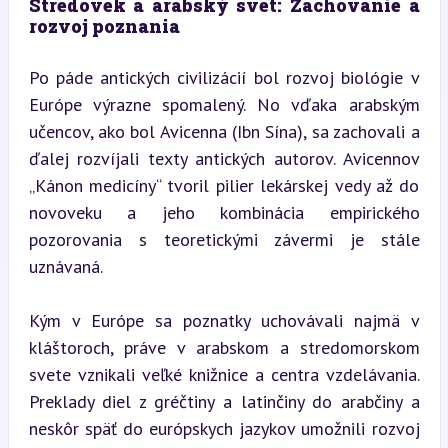
Stredovek a arabský svet: Zachovanie a 
rozvoj poznania
Po páde antických civilizácií bol rozvoj biológie v 
Európe výrazne spomalený. No vďaka arabským 
učencov, ako bol Avicenna (Ibn Sína), sa zachovali a 
ďalej rozvíjali texty antických autorov. Avicennov 
„Kánon medicíny“ tvoril pilier lekárskej vedy až do 
novoveku a jeho kombinácia empirického 
pozorovania s teoretickými závermi je stále 
uznávaná.
Kým v Európe sa poznatky uchovávali najmä v 
kláštoroch, práve v arabskom a stredomorskom 
svete vznikali veľké knižnice a centra vzdelávania. 
Preklady diel z gréčtiny a latinčiny do arabčiny a 
neskôr späť do európskych jazykov umožnili rozvoj 