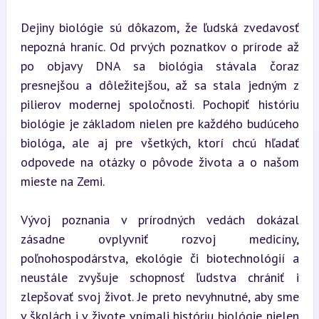
Dejiny biológie sú dôkazom, že ľudská zvedavosť 
nepozná hraníc. Od prvých poznatkov o prírode až 
po objavy DNA sa biológia stávala čoraz 
presnejšou a dôležitejšou, až sa stala jedným z 
pilierov modernej spoločnosti. Pochopiť históriu 
biológie je základom nielen pre každého budúceho 
biológa, ale aj pre všetkých, ktorí chcú hľadať 
odpovede na otázky o pôvode života a o našom 
mieste na Zemi.
Vývoj poznania v prírodných vedách dokázal 
zásadne ovplyvniť rozvoj medicíny, 
poľnohospodárstva, ekológie či biotechnológií a 
neustále zvyšuje schopnosť ľudstva chrániť i 
zlepšovať svoj život. Je preto nevyhnutné, aby sme 
v školách i v živote vnímali históriu biológie nielen 