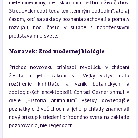
nielen medicíny, ale i skúmania rastlín a živočíchov. 
Stredovek nebol teda len „temným obdobím“, ale aj 
časom, keď sa základy poznania zachovali a pomaly 
rozvíjali, hoci často v súlade s náboženskými 
predstavami o svete.
Novovek: Zrod modernej biológie
Príchod novoveku priniesol revolúciu v chápaní 
života a jeho zákonitostí. Veľký vplyv malo 
rozšírenie kníhtlače a vznik botanických a 
zoologických encyklopédií. Conrad Gesner zhrnul v 
diele „Historia animalium“ všetky dovtedajšie 
poznatky o živočíchoch a jeho prehľady znamenali 
nový prístup k triedení prírodného sveta na základe 
pozorovania, nie legendách.