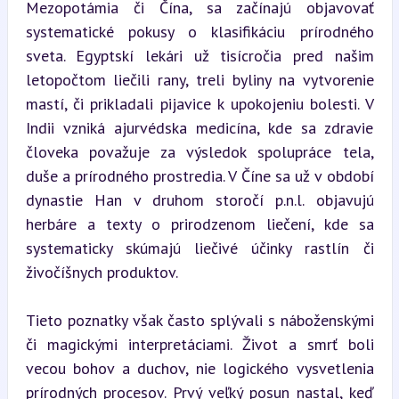
Mezopotámia či Čína, sa začínajú objavovať 
systematické pokusy o klasifikáciu prírodného 
sveta. Egyptskí lekári už tisícročia pred našim 
letopočtom liečili rany, treli byliny na vytvorenie 
mastí, či prikladali pijavice k upokojeniu bolesti. V 
Indii vzniká ajurvédska medicína, kde sa zdravie 
človeka považuje za výsledok spolupráce tela, 
duše a prírodného prostredia. V Číne sa už v období 
dynastie Han v druhom storočí p.n.l. objavujú 
herbáre a texty o prirodzenom liečení, kde sa 
systematicky skúmajú liečivé účinky rastlín či 
živočíšnych produktov.
Tieto poznatky však často splývali s náboženskými 
či magickými interpretáciami. Život a smrť boli 
vecou bohov a duchov, nie logického vysvetlenia 
prírodných procesov. Prvý veľký posun nastal, keď 