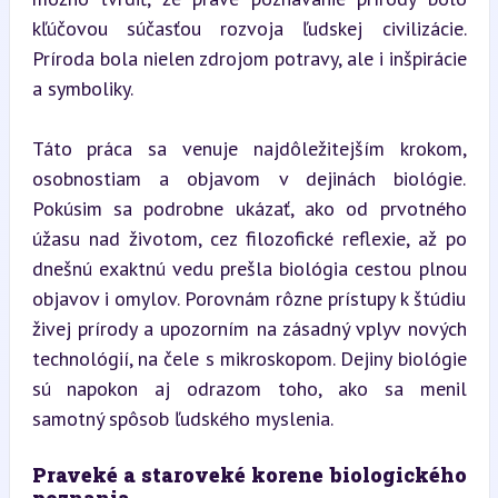
kľúčovou súčasťou rozvoja ľudskej civilizácie. 
Príroda bola nielen zdrojom potravy, ale i inšpirácie 
a symboliky.
Táto práca sa venuje najdôležitejším krokom, 
osobnostiam a objavom v dejinách biológie. 
Pokúsim sa podrobne ukázať, ako od prvotného 
úžasu nad životom, cez filozofické reflexie, až po 
dnešnú exaktnú vedu prešla biológia cestou plnou 
objavov i omylov. Porovnám rôzne prístupy k štúdiu 
živej prírody a upozorním na zásadný vplyv nových 
technológií, na čele s mikroskopom. Dejiny biológie 
sú napokon aj odrazom toho, ako sa menil 
samotný spôsob ľudského myslenia.
Praveké a staroveké korene biologického 