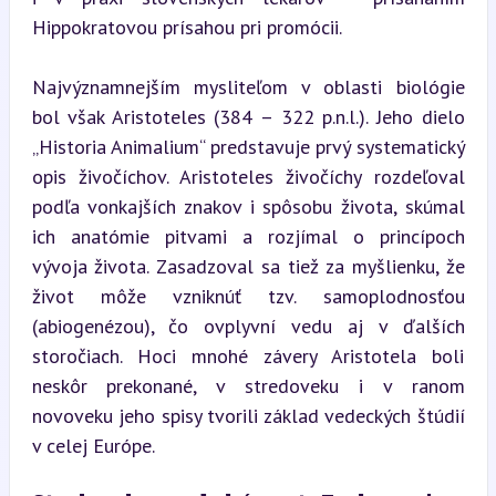
Hippokratovou prísahou pri promócii.
Najvýznamnejším mysliteľom v oblasti biológie 
bol však Aristoteles (384 – 322 p.n.l.). Jeho dielo 
„Historia Animalium“ predstavuje prvý systematický 
opis živočíchov. Aristoteles živočíchy rozdeľoval 
podľa vonkajších znakov i spôsobu života, skúmal 
ich anatómie pitvami a rozjímal o princípoch 
vývoja života. Zasadzoval sa tiež za myšlienku, že 
život môže vzniknúť tzv. samoplodnosťou 
(abiogenézou), čo ovplyvní vedu aj v ďalších 
storočiach. Hoci mnohé závery Aristotela boli 
neskôr prekonané, v stredoveku i v ranom 
novoveku jeho spisy tvorili základ vedeckých štúdií 
v celej Európe.