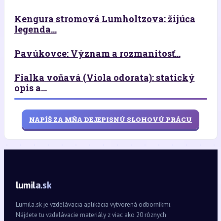
Kengura stromová Lumholtzova: žijúca
legenda...
Pavúkovce: Význam a rozmanitosť...
Fialka voňavá (Viola odorata): statický
opis a...
NAPÍŠ ZA MŇA DEJEPISNÚ SLOHOVÚ PRÁCU
lumila.sk
Lumila.sk je vzdelávacia aplikácia vytvorená odborníkmi.
Nájdete tu vzdelávacie materiály z viac ako 20 rôznych