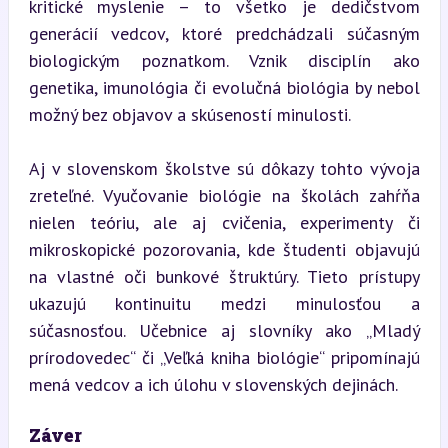
kritické myslenie – to všetko je dedičstvom 
generácií vedcov, ktoré predchádzali súčasným 
biologickým poznatkom. Vznik disciplín ako 
genetika, imunológia či evolučná biológia by nebol 
možný bez objavov a skúseností minulosti.
Aj v slovenskom školstve sú dôkazy tohto vývoja 
zreteľné. Vyučovanie biológie na školách zahŕňa 
nielen teóriu, ale aj cvičenia, experimenty či 
mikroskopické pozorovania, kde študenti objavujú 
na vlastné oči bunkové štruktúry. Tieto prístupy 
ukazujú kontinuitu medzi minulosťou a 
súčasnosťou. Učebnice aj slovníky ako „Mladý 
prírodovedec“ či „Veľká kniha biológie“ pripomínajú 
mená vedcov a ich úlohu v slovenských dejinách.
Záver