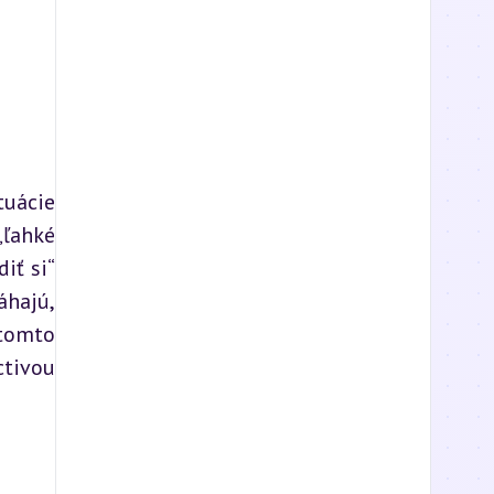
uácie 
ľahké 
ť si“ 
hajú, 
tomto 
tivou 