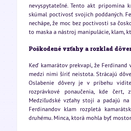
nevyspytateľné. Tento akt pripomína kr
skúmal poctivosť svojich poddaných. Fer
nechápe, že moc bez poctivosti sa čoskor
to maska a nástroj manipulácie, klam, kt
Poškodené vzťahy a rozklad dôve
Keď kamarátov prekvapí, že Ferdinand 
medzi nimi šíriť neistota. Strácajú dôve
Oslabenie dôvery je v príbehu vidit
rozprávkové ponaučenia, kde čert, 
Medziľudské vzťahy stojí a padajú na 
Ferdinandov klam rozpletá kamarátsky
druhému. Minca, ktorá mohla byť mosto