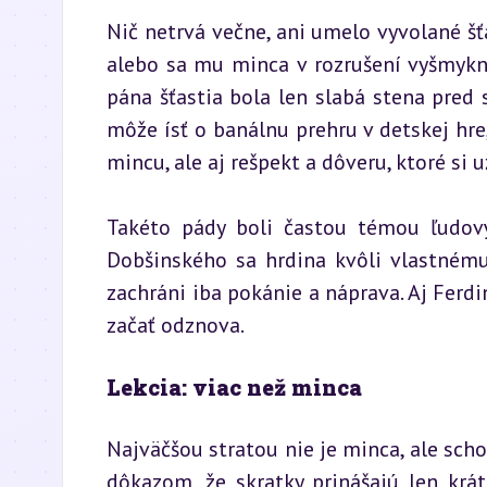
Nič netrvá večne, ani umelo vyvolané šťa
alebo sa mu minca v rozrušení vyšmykne a
pána šťastia bola len slabá stena pred
môže ísť o banálnu prehru v detskej hre, 
mincu, ale aj rešpekt a dôveru, ktoré si 
Takéto pády boli častou témou ľudový
Dobšinského sa hrdina kvôli vlastnému
zachráni iba pokánie a náprava. Aj Ferdin
začať odznova.
Lekcia: viac než minca
Najväčšou stratou nie je minca, ale scho
dôkazom, že skratky prinášajú len krá