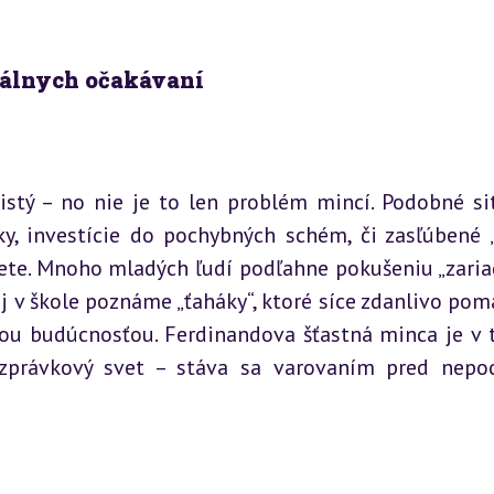
eálnych očakávaní
istý – no nie je to len problém mincí. Podobné sit
y, investície do pochybných schém, či zasľúbené „
te. Mnoho mladých ľudí podľahne pokušeniu „zariadi
aj v škole poznáme „ťaháky“, ktoré síce zdanlivo pomá
nou budúcnosťou. Ferdinandova šťastná minca je v 
zprávkový svet – stáva sa varovaním pred nepoc