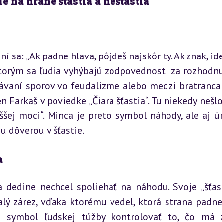
 na hrane šťastia a nešťastia
 sa: „Ak padne hlava, pôjdeš najskôr ty. Ak znak, idem
torým sa ľudia vyhýbajú zodpovednosti za rozhodnut
ávaní sporov vo feudalizme alebo medzi bratrancam
n Farkaš v poviedke „Čiara šťastia“. Tu niekedy nešlo 
ššej moci“. Minca je preto symbol náhody, ale aj ún
 dôverou v šťastie.
a
dedine nechcel spoliehať na náhodu. Svoje „šťasti
lý zárez, vďaka ktorému vedel, ktorá strana padne 
 symbol ľudskej túžby kontrolovať to, čo má z