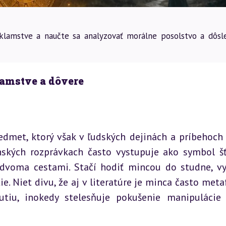
 klamstve a naučte sa analyzovať morálne posolstvo a dôsl
klamstve a dôvere
dmet, ktorý však v ľudských dejinách a príbehoch z
kých rozprávkach často vystupuje ako symbol šťa
dvoma cestami. Stačí hodiť mincou do studne, vys
ie. Niet divu, že aj v literatúre je minca často metaf
tiu, inokedy stelesňuje pokušenie manipulácie 