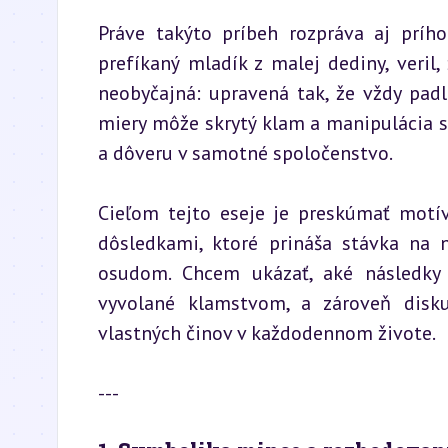
Práve takýto príbeh rozpráva aj prího
prefíkaný mladík z malej dediny, veril
neobyčajná: upravená tak, že vždy padl
miery môže skrytý klam a manipulácia s „
a dôveru v samotné spoločenstvo.
Cieľom tejto eseje je preskúmať motív
dôsledkami, ktoré prináša stávka na 
osudom. Chcem ukázať, aké následky 
vyvolané klamstvom, a zároveň disk
vlastných činov v každodennom živote.
---