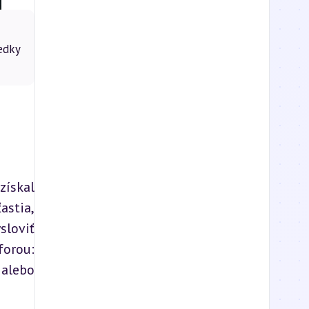
edky
ískal 
stia, 
loviť 
orou: 
alebo 