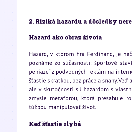
---
2. Riziká hazardu a dôsledky ner
Hazard ako obraz života
Hazard, v ktorom hrá Ferdinand, je neč
poznáme zo súčasnosti: športové stávk
peniaze“ z podvodných reklám na interne
šťastie skratkou, bez práce a snahy. Veď 
ale v skutočnosti sú hazardom s vlast
zmysle metaforou, ktorá presahuje ro
túžbou manipulovať život.
Keď šťastie zlyhá