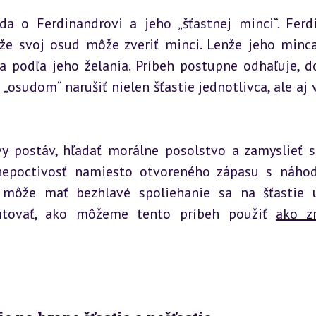
da o Ferdinandrovi a jeho „šťastnej minci“. Ferdi
, že svoj osud môže zveriť minci. Lenže jeho minca
a podľa jeho želania. Príbeh postupne odhaľuje, do
osudom“ narušiť nielen šťastie jednotlivca, ale aj v
y postáv, hľadať morálne posolstvo a zamyslieť s
nepoctivosť namiesto otvoreného zápasu s náhod
môže mať bezhlavé spoliehanie sa na šťastie 
utovať, ako môžeme tento príbeh použiť 
ako z