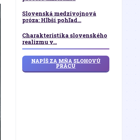
Slovenská medzivojnová
próza: Hlbší pohľad...
Charakteristika slovenského
realizmu v...
NAPÍŠ ZA MŇA SLOHOVÚ
PRÁCU