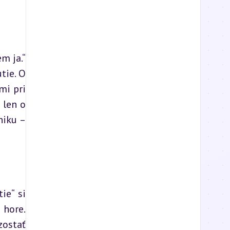
 ja.“ 
ie. O 
i pri 
len o 
iku – 
e“ si 
hore. 
ostať 