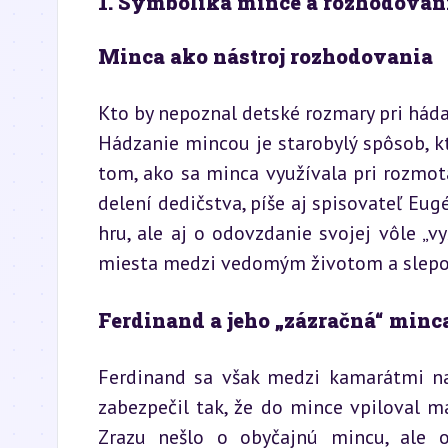
1. Symbolika mince a rozhodovanie
Minca ako nástroj rozhodovania
Kto by nepoznal detské rozmary pri hádaní
Hádzanie mincou je starobylý spôsob, k
tom, ako sa minca využívala pri rozmot
delení dedičstva, píše aj spisovateľ Eugé
hru, ale aj o odovzdanie svojej vôle „vy
miesta medzi vedomým životom a slepou
Ferdinand a jeho „zázračná“ minc
Ferdinand sa však medzi kamarátmi na 
zabezpečil tak, že do mince vpiloval ma
Zrazu nešlo o obyčajnú mincu, ale o