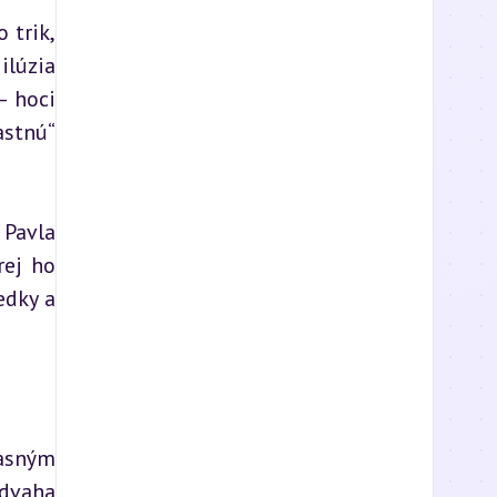
trik, 
lúzia 
 hoci 
stnú“ 
Pavla 
ej ho 
dky a 
asným 
dvaha 