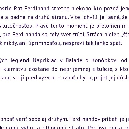
stie. Raz Ferdinand stretne niekoho, kto pozná jeho 
 padne na druhú stranu. V tej chvíli je jasné, že i
 skutočnosťou. Práve tento moment je prelomením –
pre Ferdinanda sa celý svet zrúti. Stráca nielen „šťa
už nikdy, ani úprimnosťou, nespraví tak ľahko späť.
ch legiend. Napríklad v Balade o Konôpkovi od 
 klamstvu dostane do nepríjemnej situácie, z ktor
and stojí pred výzvou – uznať chybu, prijať jej dôsle
pnosť veriť sebe aj druhým. Ferdinandov príbeh je j
tkodobú výhru a dlhodobú stratu. Poctivá práca, o