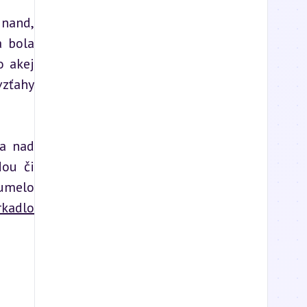
nand, 
 bola 
 akej 
zťahy 
a nad 
ou či 
umelo 
rkadlo