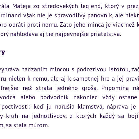
áľa Mateja zo stredovekých legiend, ktorý v prezl
dinand však nie je spravodlivý panovník, ale niekto
o obráti proti nemu. Zato jeho minca je viac než ko
orý nahlodáva aj tie najpevnejšie priateľstvá.
ry
vyhráva hádzaním mincou s podozrivou istotou, zač
ru nielen k nemu, ale aj k samotnej hre a jej pravi
eľnejšie než strata jedného groša. Pripomína n
zvodca alebo podvodník nakoniec vždy ostane 
poctivosti: keď ju narušia klamstvá, náprava je ť
 kruh na jednotlivcov, z ktorých každý sa bojí 
m, sa stala múrom.