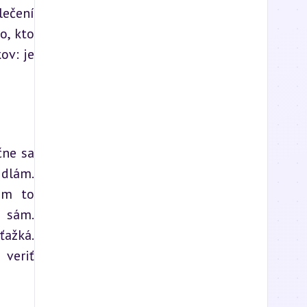
ečení 
, kto 
v: je 
ne sa 
dlám. 
ám to 
sám. 
ažká. 
veriť 