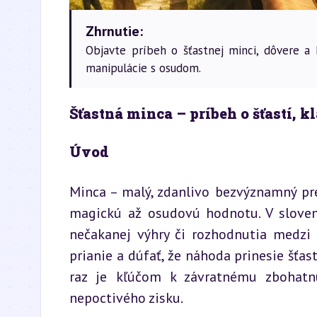
Zhrnutie:
Objavte príbeh o šťastnej minci, dôvere a
manipulácie s osudom.
Šťastná minca – príbeh o šťastí, 
Úvod
Minca – malý, zdanlivo bezvýznamný pre
magickú až osudovú hodnotu. V slovens
nečakanej výhry či rozhodnutia medzi 
prianie a dúfať, že náhoda prinesie šťast
raz je kľúčom k závratnému zbohatnu
nepoctivého zisku.