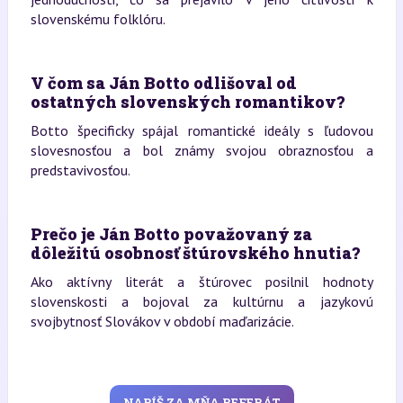
slovenskému folklóru.
V čom sa Ján Botto odlišoval od
ostatných slovenských romantikov?
Botto špecificky spájal romantické ideály s ľudovou
slovesnosťou a bol známy svojou obraznosťou a
predstavivosťou.
Prečo je Ján Botto považovaný za
dôležitú osobnosť štúrovského hnutia?
Ako aktívny literát a štúrovec posilnil hodnoty
slovenskosti a bojoval za kultúrnu a jazykovú
svojbytnosť Slovákov v období maďarizácie.
NAPÍŠ ZA MŇA REFERÁT