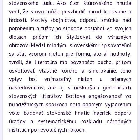
slovenského ľudu. Ako člen štúrovského hnutia 
veril, že slovo môže povzbudiť národ k odvahe a 
hrdosti. Motívy zbojníctva, odporu, smútku nad 
porobením a túžby po slobode obsiahol vo svojich 
dielach, pričom ich štylizoval do výrazných 
obrazov. Medzi mladými slovenskými spisovateľmi 
sa stal vzorom nielen pre formu, ale aj hodnoty: 
tvrdil, že literatúra má povznášať ducha, pritom 
osvetľovať vlastné korene a smerovanie. Jeho 
vplyv bol vnímateľný nielen u priamych 
nasledovníkov, ale aj v neskorších generáciách 
slovenských literátov. Bottova angažovanosť vo 
mládežníckych spolkoch bola priamym vyjadrením 
vôle budovať slovenské hnutie napriek odporu 
úradov a systematickému rozkladu národných 
inštitúcií po revolučných rokoch.