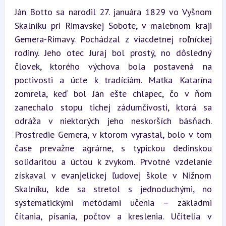
Ján Botto sa narodil 27. januára 1829 vo Vyšnom 
Skalníku pri Rimavskej Sobote, v malebnom kraji 
Gemera-Rimavy. Pochádzal z viacdetnej roľníckej 
rodiny. Jeho otec Juraj bol prostý, no dôsledný 
človek, ktorého výchova bola postavená na 
poctivosti a úcte k tradíciám. Matka Katarína 
zomrela, keď bol Ján ešte chlapec, čo v ňom 
zanechalo stopu tichej zádumčivosti, ktorá sa 
odráža v niektorých jeho neskorších básňach. 
Prostredie Gemera, v ktorom vyrastal, bolo v tom 
čase prevažne agrárne, s typickou dedinskou 
solidaritou a úctou k zvykom. Prvotné vzdelanie 
získaval v evanjelickej ľudovej škole v Nižnom 
Skalníku, kde sa stretol s jednoduchými, no 
systematickými metódami učenia – základmi 
čítania, písania, počtov a kreslenia. Učitelia v 