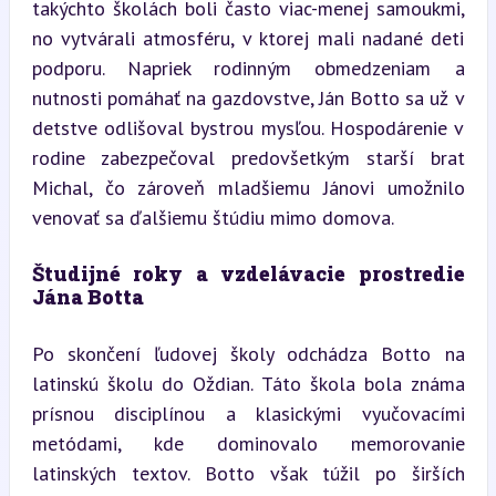
takýchto školách boli často viac-menej samoukmi, 
no vytvárali atmosféru, v ktorej mali nadané deti 
podporu. Napriek rodinným obmedzeniam a 
nutnosti pomáhať na gazdovstve, Ján Botto sa už v 
detstve odlišoval bystrou mysľou. Hospodárenie v 
rodine zabezpečoval predovšetkým starší brat 
Michal, čo zároveň mladšiemu Jánovi umožnilo 
venovať sa ďalšiemu štúdiu mimo domova.
Študijné roky a vzdelávacie prostredie 
Jána Botta
Po skončení ľudovej školy odchádza Botto na 
latinskú školu do Oždian. Táto škola bola známa 
prísnou disciplínou a klasickými vyučovacími 
metódami, kde dominovalo memorovanie 
latinských textov. Botto však túžil po širších 