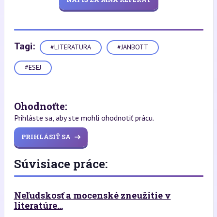
Tagi:
#LITERATURA
#JANBOTT
#ESEJ
Ohodnoťte:
Prihláste sa, aby ste mohli ohodnotiť prácu.
PRIHLÁSIŤ SA
Súvisiace práce:
Neľudskosť a mocenské zneužitie v
literatúre...