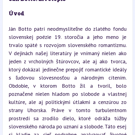
Úvod
Ján Botto patrí neodmysliteľne do zlatého fondu 
slovenskej poézie 19. storočia a jeho meno je 
trvalo späté s rozvojom slovenského romantizmu. 
V dejinách našej literatúry je vnímaný nielen ako 
jeden z vrcholných štúrovcov, ale aj ako tvorca, 
ktorý dokázal jedinečne prepojiť romantické ideály 
s ľudovou slovesnosťou a národným cítením. 
Obdobie, v ktorom Botto žil a tvoril, bolo 
poznačené nielen hladom po slobode a vlastnej 
kultúre, ale aj politickými útlakmi a cenzúrou zo 
strany Uhorska. Práve v tomto turbulentnom 
prostredí sa zrodilo dielo, ktoré odráža túžby 
slovenského národa po uznaní a slobode. Táto esej 
si kladie za cieľ podrobne analyzovať životné 