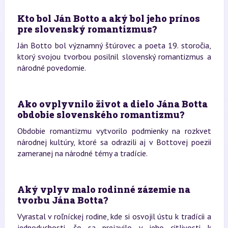
Kto bol Ján Botto a aký bol jeho prínos
pre slovenský romantizmus?
Ján Botto bol významný štúrovec a poeta 19. storočia,
ktorý svojou tvorbou posilnil slovenský romantizmus a
národné povedomie.
Ako ovplyvnilo život a dielo Jána Botta
obdobie slovenského romantizmu?
Obdobie romantizmu vytvorilo podmienky na rozkvet
národnej kultúry, ktoré sa odrazili aj v Bottovej poezii
zameranej na národné témy a tradície.
Aký vplyv malo rodinné zázemie na
tvorbu Jána Botta?
Vyrastal v roľníckej rodine, kde si osvojil ústu k tradícii a
jednoduchosti, čo sa prejavilo v jeho citlivosti k