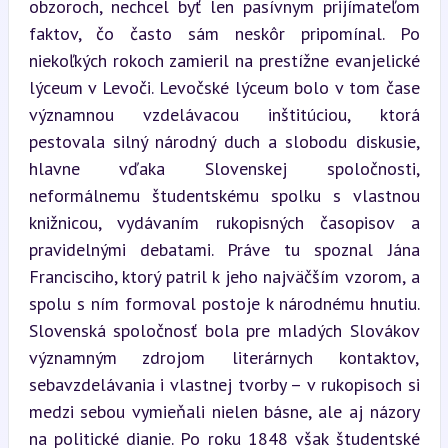
obzoroch, nechcel byť len pasívnym prijímateľom 
faktov, čo často sám neskôr pripomínal. Po 
niekoľkých rokoch zamieril na prestížne evanjelické 
lýceum v Levoči. Levočské lýceum bolo v tom čase 
významnou vzdelávacou inštitúciou, ktorá 
pestovala silný národný duch a slobodu diskusie, 
hlavne vďaka Slovenskej spoločnosti, 
neformálnemu študentskému spolku s vlastnou 
knižnicou, vydávaním rukopisných časopisov a 
pravidelnými debatami. Práve tu spoznal Jána 
Francisciho, ktorý patril k jeho najväčším vzorom, a 
spolu s ním formoval postoje k národnému hnutiu. 
Slovenská spoločnosť bola pre mladých Slovákov 
významným zdrojom literárnych kontaktov, 
sebavzdelávania i vlastnej tvorby – v rukopisoch si 
medzi sebou vymieňali nielen básne, ale aj názory 
na politické dianie. Po roku 1848 však študentské 