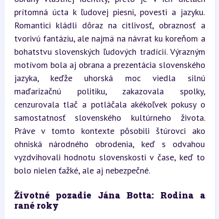
prítomná úcta k ľudovej piesni, povesti a jazyku. 
Romantici kládli dôraz na citlivosť, obraznosť a 
tvorivú fantáziu, ale najmä na návrat ku koreňom a 
bohatstvu slovenských ľudových tradícií. Výrazným 
motívom bola aj obrana a prezentácia slovenského 
jazyka, keďže uhorská moc viedla silnú 
maďarizačnú politiku, zakazovala spolky, 
cenzurovala tlač a potláčala akékoľvek pokusy o 
samostatnosť slovenského kultúrneho života. 
Práve v tomto kontexte pôsobili štúrovci ako 
ohniská národného obrodenia, keď s odvahou 
vyzdvihovali hodnotu slovenskosti v čase, keď to 
bolo nielen ťažké, ale aj nebezpečné.
Životné pozadie Jána Botta: Rodina a 
rané roky