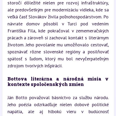
storočí dôležité nielen pre rozvoj infraštruktúry, 
ale predovšetkým pre modernizáciu vidieka, kde sa 
veľká časť Slovákov živila poľnohospodárstvom. Po 
návrate domov pôsobil v Turci pod vedením 
Františka Fila, kde pokračoval v zememeračských 
prácach a zároveň si zachoval kontakt s literárnym 
životom. Jeho povolanie mu umožňovalo cestovať, 
spoznávať rôzne slovenské regióny a posilňovať 
spätosť s ľudom, ktorý mu bol nevyčerpateľným 
zdrojom tvorivých inšpirácií.
Bottova literárna a národná misia v 
kontexte spoločenských zmien
Ján Botto považoval básnictvo za službu národu. 
Jeho poézia odzrkadľuje nielen dobové politické 
napätia, ale aj hlbokú vieru v budúcnosť 