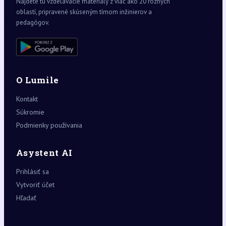
Nájdete tu vzdelávacie materiály z viac ako 20 rôznych
oblastí, pripravené skúseným tímom inžinierov a
pedagógov.
O Lumile
Kontakt
Súkromie
Podmienky používania
Asystent AI
Prihlásiť sa
Vytvoriť účet
Hľadať