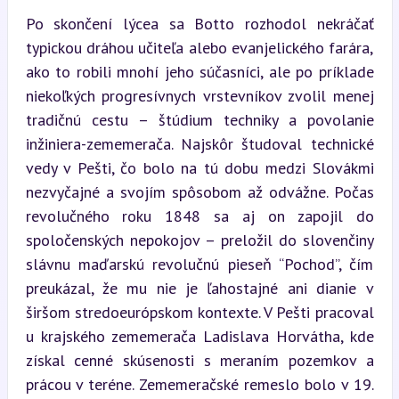
Po skončení lýcea sa Botto rozhodol nekráčať 
typickou dráhou učiteľa alebo evanjelického farára, 
ako to robili mnohí jeho súčasníci, ale po príklade 
niekoľkých progresívnych vrstevníkov zvolil menej 
tradičnú cestu – štúdium techniky a povolanie 
inžiniera-zememerača. Najskôr študoval technické 
vedy v Pešti, čo bolo na tú dobu medzi Slovákmi 
nezvyčajné a svojím spôsobom až odvážne. Počas 
revolučného roku 1848 sa aj on zapojil do 
spoločenských nepokojov – preložil do slovenčiny 
slávnu maďarskú revolučnú pieseň “Pochod”, čím 
preukázal, že mu nie je ľahostajné ani dianie v 
širšom stredoeurópskom kontexte. V Pešti pracoval 
u krajského zememerača Ladislava Horvátha, kde 
získal cenné skúsenosti s meraním pozemkov a 
prácou v teréne. Zememeračské remeslo bolo v 19. 