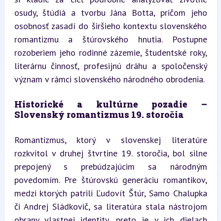
osudy, štúdiá a tvorbu Jána Botta, pričom jeho 
osobnosť zasadí do širšieho kontextu slovenského 
romantizmu a štúrovského hnutia. Postupne 
rozoberiem jeho rodinné zázemie, študentské roky, 
literárnu činnosť, profesijnú dráhu a spoločenský 
význam v rámci slovenského národného obrodenia.
Historické a kultúrne pozadie – 
Slovenský romantizmus 19. storočia
Romantizmus, ktorý v slovenskej literatúre 
rozkvitol v druhej štvrtine 19. storočia, bol silne 
prepojený s prebúdzajúcim sa národným 
povedomím. Pre štúrovskú generáciu romantikov, 
medzi ktorých patrili Ľudovít Štúr, Samo Chalupka 
či Andrej Sládkovič, sa literatúra stala nástrojom 
obrany vlastnej identity, preto je v ich dielach 