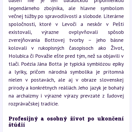
báseň nie je len baladickou pripomienkou 
legendárneho zbojníka, ale hlavne symbolom 
večnej túžby po spravodlivosti a slobode. Literárne 
spoločnosti, ktoré v Levoči a neskôr v Pešti 
existovali, výrazne ovplyvňovali spôsob 
zverejňovania Bottovej tvorby – jeho básne 
kolovali v rukopisných časopisoch ako Život, 
Holubica či Považie ešte pred tým, než sa objavili v 
tlači. Poézia Jána Botta je typická symbiózou epiky 
a lyriky, pričom národná symbolika je prítomná 
nielen v postavách, ale aj v obraze slovenskej 
prírody a konkrétnych reáliách. Jeho jazyk je bohatý 
na archaizmy i výrazné výrazy prevzaté z ľudovej 
rozprávačskej tradície.
Profesijný a osobný život po ukončení 
štúdií