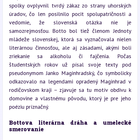
spolky ovplyvnil tvrdý zákaz zo strany uhorských 
úradov, čo len posilnilo pocit spolupatričnosti a 
vedomie, že slovenská otázka nie je 
samozrejmosťou. Botto bol tiež členom Jednoty 
mládeže slovenskej, ktorá sa vyznačovala nielen 
literárnou činnosťou, ale aj zásadami, akými boli 
zriekanie sa alkoholu či fajčenia. Počas 
študentských rokov už písal svoje texty pod 
pseudonymom Janko Maginhradský, čo symbolicky 
odkazovalo na legendami opradený Maginhrad v 
rodičovskom kraji – zjavuje sa tu motív obdivu k 
domovine a vlastnému pôvodu, ktorý je pre jeho 
poéziu príznačný.
Bottova literárna dráha a umelecké 
smerovanie