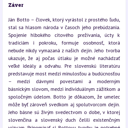
Záver
Ján Botto – človek, ktorý vyrástol z prostého ľudu, 
stal sa hlasom národa v časoch jeho prebúdzania. 
Spojenie hlbokého citového prežívania, úcty k 
tradíciám i pokroku, formuje osobnosť, ktorá 
nebude nikdy vymazaná z našich dejín. Jeho tvorba 
ukazuje, že aj počas útlaku je možné nachádzať 
veľké ideály a odvahu. Pre slovenskú literatúru 
predstavuje most medzi minulosťou a budúcnosťou 
– medzi dávnymi povestami a moderným 
básnickým slovom, medzi individuálnym zážitkom a 
spoločným údelom. Botto je dôkazom, že umelec 
môže byť zároveň svedkom aj spolutvorcom dejín. 
Jeho básne sú živým svedectvom o dobe, v ktorej 
slovenčina a slovenský duch čelili existenčným 
výzvam. Pripomínať si Bottovu tvorbu je potrebné 