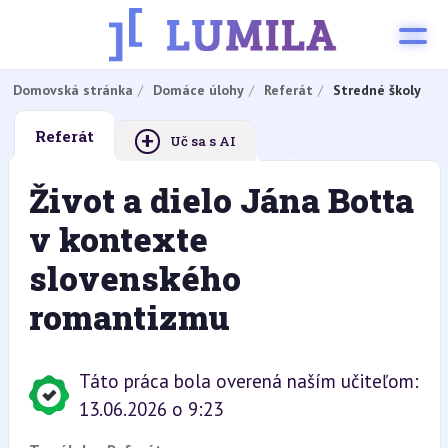
Domovská stránka
Domáce úlohy
Referát
Stredné školy
+
Referát
Uč sa s AI
Život a dielo Jána Botta
v kontexte
slovenského
romantizmu
Táto práca bola overená naším učiteľom:
13.06.2026 o 9:23