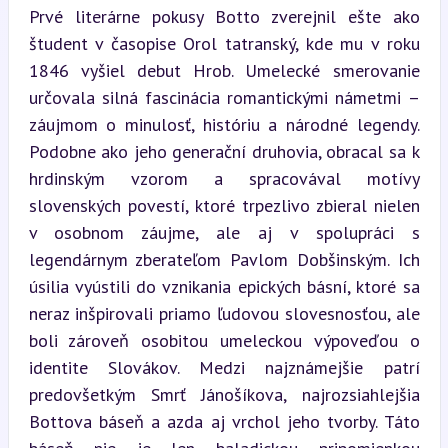
Prvé literárne pokusy Botto zverejnil ešte ako 
študent v časopise Orol tatranský, kde mu v roku 
1846 vyšiel debut Hrob. Umelecké smerovanie 
určovala silná fascinácia romantickými námetmi – 
záujmom o minulosť, históriu a národné legendy. 
Podobne ako jeho generační druhovia, obracal sa k 
hrdinským vzorom a spracovával motívy 
slovenských povestí, ktoré trpezlivo zbieral nielen 
v osobnom záujme, ale aj v spolupráci s 
legendárnym zberateľom Pavlom Dobšinským. Ich 
úsilia vyústili do vznikania epických básní, ktoré sa 
neraz inšpirovali priamo ľudovou slovesnosťou, ale 
boli zároveň osobitou umeleckou výpoveďou o 
identite Slovákov. Medzi najznámejšie patrí 
predovšetkým Smrť Jánošíkova, najrozsiahlejšia 
Bottova báseň a azda aj vrchol jeho tvorby. Táto 