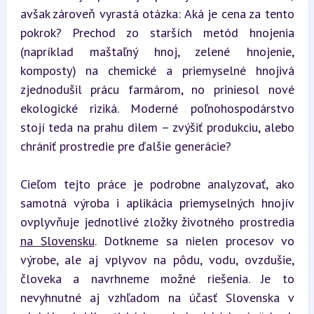
avšak zároveň vyrastá otázka: Aká je cena za tento 
pokrok? Prechod zo starších metód hnojenia 
(napríklad maštaľný hnoj, zelené hnojenie, 
komposty) na chemické a priemyselné hnojivá 
zjednodušil prácu farmárom, no priniesol nové 
ekologické riziká. Moderné poľnohospodárstvo 
stojí teda na prahu dilem – zvýšiť produkciu, alebo 
chrániť prostredie pre ďalšie generácie?
Cieľom tejto práce je podrobne analyzovať, ako 
samotná výroba i aplikácia priemyselných hnojív 
ovplyvňuje jednotlivé zložky životného prostredia 
na Slovensku
. Dotkneme sa nielen procesov vo 
výrobe, ale aj vplyvov na pôdu, vodu, ovzdušie, 
človeka a navrhneme možné riešenia. Je to 
nevyhnutné aj vzhľadom na účasť Slovenska v 