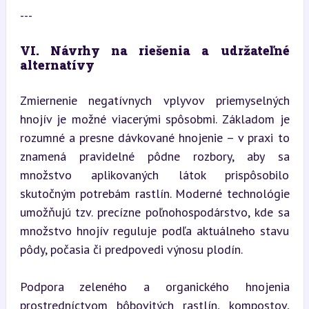
---
VI. Návrhy na riešenia a udržateľné 
alternatívy
Zmiernenie negatívnych vplyvov priemyselných 
hnojív je možné viacerými spôsobmi. Základom je 
rozumné a presne dávkované hnojenie – v praxi to 
znamená pravidelné pôdne rozbory, aby sa 
množstvo aplikovaných látok prispôsobilo 
skutočným potrebám rastlín. Moderné technológie 
umožňujú tzv. precízne poľnohospodárstvo, kde sa 
množstvo hnojív reguluje podľa aktuálneho stavu 
pôdy, počasia či predpovedi výnosu plodín.
Podpora zeleného a organického hnojenia 
prostredníctvom bôbovitých rastlín, kompostov, 