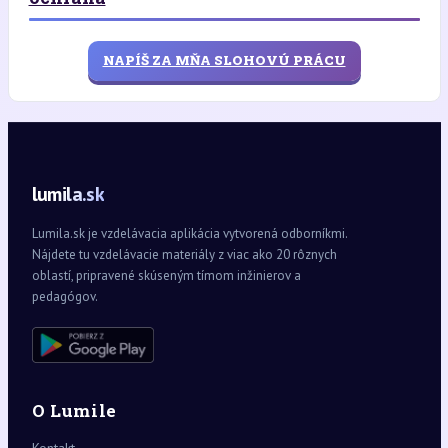
NAPÍŠ ZA MŇA SLOHOVÚ PRÁCU
lumila.sk
Lumila.sk je vzdelávacia aplikácia vytvorená odborníkmi.
Nájdete tu vzdelávacie materiály z viac ako 20 rôznych
oblastí, pripravené skúseným tímom inžinierov a
pedagógov.
O Lumile
Kontakt