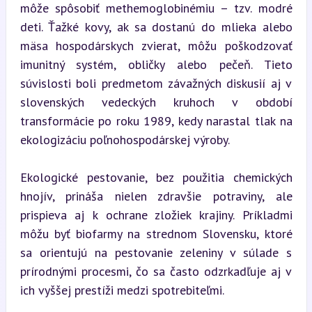
môže spôsobiť methemoglobinémiu – tzv. modré 
deti. Ťažké kovy, ak sa dostanú do mlieka alebo 
mäsa hospodárskych zvierat, môžu poškodzovať 
imunitný systém, obličky alebo pečeň. Tieto 
súvislosti boli predmetom závažných diskusií aj v 
slovenských vedeckých kruhoch v období 
transformácie po roku 1989, kedy narastal tlak na 
ekologizáciu poľnohospodárskej výroby.
Ekologické pestovanie, bez použitia chemických 
hnojív, prináša nielen zdravšie potraviny, ale 
prispieva aj k ochrane zložiek krajiny. Príkladmi 
môžu byť biofarmy na strednom Slovensku, ktoré 
sa orientujú na pestovanie zeleniny v súlade s 
prírodnými procesmi, čo sa často odzrkadľuje aj v 
ich vyššej prestíži medzi spotrebiteľmi.