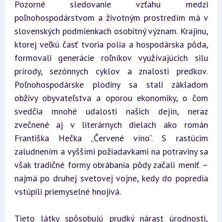
Pozorné sledovanie vzťahu medzi 
poľnohospodárstvom a životným prostredím má v 
slovenských podmienkach osobitný význam. Krajinu, 
ktorej veľkú časť tvoria polia a hospodárska pôda, 
formovali generácie roľníkov využívajúcich silu 
prírody, sezónnych cyklov a znalosti predkov. 
Poľnohospodárske plodiny sa stali základom 
obživy obyvateľstva a oporou ekonomiky, o čom 
svedčia mnohé udalosti našich dejín, neraz 
zvečnené aj v literárnych dielach ako román 
Františka Hečka „Červené víno“. S rastúcim 
zaludnením a vyššími požiadavkami na potraviny sa 
však tradičné formy obrábania pôdy začali meniť – 
najmä po druhej svetovej vojne, kedy do popredia 
vstúpili priemyselné hnojivá.
Tieto látky spôsobujú prudký nárast úrodnosti, 