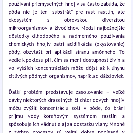
používaní priemyselných hnojív sa často zabúda, že 
pôda nie je len „substrát“ pre rast rastlín, ale 
ekosystém s obrovskou diverzitou 
mikroorganizmov a živočíchov. Medzi najbežnejšie 
dôsledky dlhodobého a nadmerného používania 
chemických hnojív patrí acidifikácia (okysľovanie) 
pôdy, obzvlášť pri aplikácii síranu amónneho. To 
vedie k poklesu pH, čím sa mení dostupnosť živín a 
vo vyšších koncentráciách môže dôjsť až k úhynu 
citlivých pôdnych organizmov, napríklad dážďoviek.
Ďalší problém predstavuje zasolovanie – veľké 
dávky niektorých draselných či chloridových hnojív 
môžu zvýšiť koncentráciu solí v pôde, čo bráni 
príjmu vody koreňovým systémom rastlín a 
spôsobuje ich vädnutie aj za dostatku vlahy. Mnohé 
z týchto procesov sú veľmi dobre popísané v 