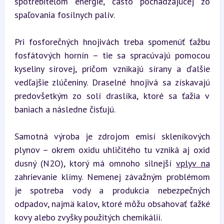
spotrebiteľom energie, často pochádzajúcej zo 
spaľovania fosílnych palív.
Pri fosforečných hnojivách treba spomenúť ťažbu 
fosfátových hornín – tie sa spracúvajú pomocou 
kyseliny sírovej, pričom vznikajú sírany a ďalšie 
vedľajšie zlúčeniny. Draselné hnojivá sa získavajú 
predovšetkým zo solí draslíka, ktoré sa ťažia v 
baniach a následne čisťujú.
Samotná výroba je zdrojom emisí skleníkových 
plynov – okrem oxidu uhličitého tu vzniká aj oxid 
dusný (N2O), ktorý má omnoho silnejší 
vplyv na
zahrievanie klímy. Nemenej závažným problémom 
je spotreba vody a produkcia nebezpečných 
odpadov, najmä kalov, ktoré môžu obsahovať ťažké 
kovy alebo zvyšky použitých chemikálií.