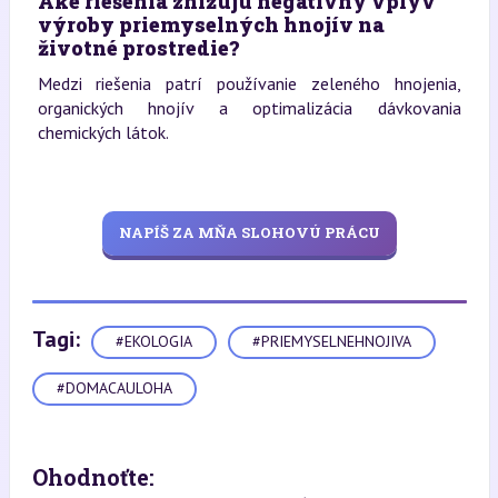
Aké riešenia znižujú negatívny vplyv
výroby priemyselných hnojív na
životné prostredie?
Medzi riešenia patrí používanie zeleného hnojenia,
organických hnojív a optimalizácia dávkovania
chemických látok.
NAPÍŠ ZA MŇA SLOHOVÚ PRÁCU
Tagi:
#EKOLOGIA
#PRIEMYSELNEHNOJIVA
#DOMACAULOHA
Ohodnoťte: