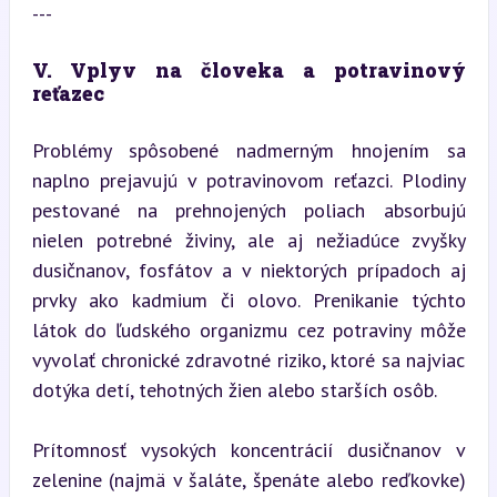
---
V. Vplyv na človeka a potravinový 
reťazec
Problémy spôsobené nadmerným hnojením sa 
naplno prejavujú v potravinovom reťazci. Plodiny 
pestované na prehnojených poliach absorbujú 
nielen potrebné živiny, ale aj nežiadúce zvyšky 
dusičnanov, fosfátov a v niektorých prípadoch aj 
prvky ako kadmium či olovo. Prenikanie týchto 
látok do ľudského organizmu cez potraviny môže 
vyvolať chronické zdravotné riziko, ktoré sa najviac 
dotýka detí, tehotných žien alebo starších osôb.
Prítomnosť vysokých koncentrácií dusičnanov v 
zelenine (najmä v šaláte, špenáte alebo reďkovke) 