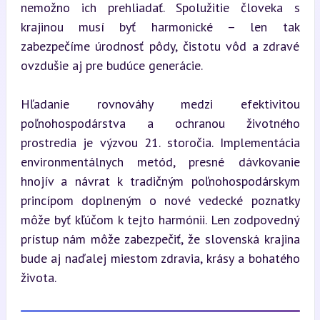
nemožno ich prehliadať. Spolužitie človeka s 
krajinou musí byť harmonické – len tak 
zabezpečíme úrodnosť pôdy, čistotu vôd a zdravé 
ovzdušie aj pre budúce generácie.
Hľadanie rovnováhy medzi efektivitou 
poľnohospodárstva a ochranou životného 
prostredia je výzvou 21. storočia. Implementácia 
environmentálnych metód, presné dávkovanie 
hnojív a návrat k tradičným poľnohospodárskym 
princípom doplneným o nové vedecké poznatky 
môže byť kľúčom k tejto harmónii. Len zodpovedný 
prístup nám môže zabezpečiť, že slovenská krajina 
bude aj naďalej miestom zdravia, krásy a bohatého 
života.