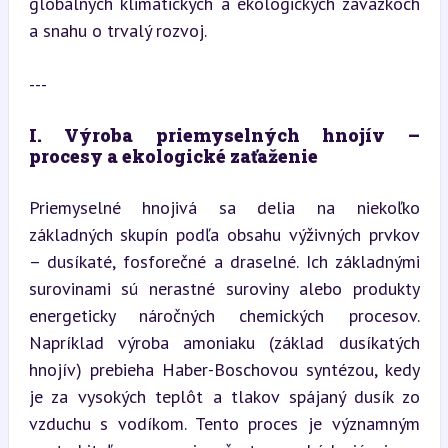
globálnych klimatických a ekologických záväzkoch 
a snahu o trvalý rozvoj.
---
I. Výroba priemyselných hnojív – 
procesy a ekologické zaťaženie
Priemyselné hnojivá sa delia na niekoľko 
základných skupín podľa obsahu výživných prvkov 
– dusíkaté, fosforečné a draselné. Ich základnými 
surovinami sú nerastné suroviny alebo produkty 
energeticky náročných chemických procesov. 
Napríklad výroba amoniaku (základ dusíkatých 
hnojív) prebieha Haber-Boschovou syntézou, kedy 
je za vysokých teplôt a tlakov spájaný dusík zo 
vzduchu s vodíkom. Tento proces je významným 