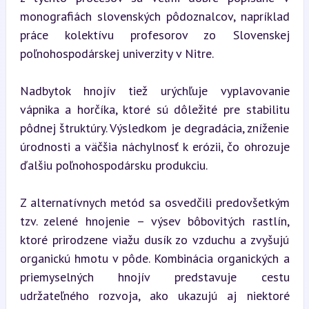
monografiách slovenských pôdoznalcov, napríklad 
práce kolektívu profesorov zo Slovenskej 
poľnohospodárskej univerzity v Nitre.
Nadbytok hnojív tiež urýchľuje vyplavovanie 
vápnika a horčíka, ktoré sú dôležité pre stabilitu 
pôdnej štruktúry. Výsledkom je degradácia, zníženie 
úrodnosti a väčšia náchylnosť k erózii, čo ohrozuje 
ďalšiu poľnohospodársku produkciu.
Z alternatívnych metód sa osvedčili predovšetkým 
tzv. zelené hnojenie – výsev bôbovitých rastlín, 
ktoré prirodzene viažu dusík zo vzduchu a zvyšujú 
organickú hmotu v pôde. Kombinácia organických a 
priemyselných hnojív predstavuje cestu 
udržateľného rozvoja, ako ukazujú aj niektoré 