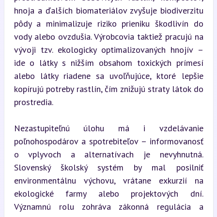
hnoja a ďalších biomateriálov zvyšuje biodiverzitu 
pôdy a minimalizuje riziko prieniku škodlivín do 
vody alebo ovzdušia. Výrobcovia taktiež pracujú na 
vývoji tzv. ekologicky optimalizovaných hnojív – 
ide o látky s nižším obsahom toxických prímesí 
alebo látky riadene sa uvoľňujúce, ktoré lepšie 
kopírujú potreby rastlín, čím znižujú straty látok do 
prostredia.
Nezastupiteľnú úlohu má i vzdelávanie 
poľnohospodárov a spotrebiteľov – informovanosť 
o vplyvoch a alternatívach je nevyhnutná. 
Slovenský školský systém by mal posilniť 
environmentálnu výchovu, vrátane exkurzií na 
ekologické farmy alebo projektových dní. 
Významnú rolu zohráva zákonná regulácia a 