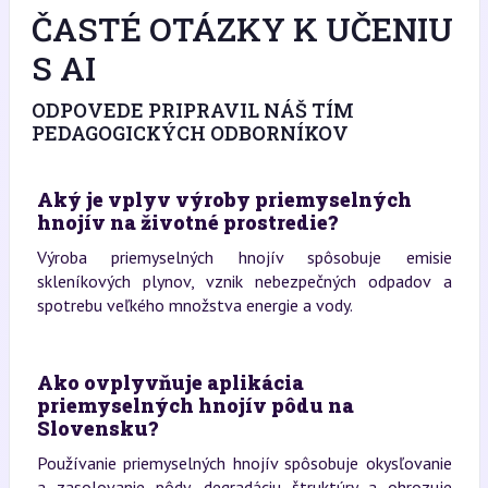
ČASTÉ OTÁZKY K UČENIU
S AI
ODPOVEDE PRIPRAVIL NÁŠ TÍM
PEDAGOGICKÝCH ODBORNÍKOV
Aký je vplyv výroby priemyselných
hnojív na životné prostredie?
Výroba priemyselných hnojív spôsobuje emisie
skleníkových plynov, vznik nebezpečných odpadov a
spotrebu veľkého množstva energie a vody.
Ako ovplyvňuje aplikácia
priemyselných hnojív pôdu na
Slovensku?
Používanie priemyselných hnojív spôsobuje okysľovanie
a zasolovanie pôdy, degradáciu štruktúry a ohrozuje