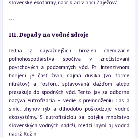
slovenské ekofarmy, napríklad v obci Zaježová.
---
III. Dopady na vodné zdroje
Jedna z najvážnejších hrozieb chemizácie 
poľnohospodárstva spočíva v znečisťovaní 
povrchových a podzemných vôd. Pri intenzívnom 
hnojení je časť živín, najmä dusíka (vo forme 
nitrátov) a fosforu, splavovaná dažďom alebo 
presakuje do spodných vôd. Tento jav sa odborne 
nazýva eutrofizácia – vedie k premnoženiu rias a 
siníc, úhynov rýb a dlhodobo poškodzuje vodné 
ekosystémy. S eutrofizáciou sa potýka množstvo 
slovenských vodných nádrží, medzi inými aj vodná 
nádrž Ružín.