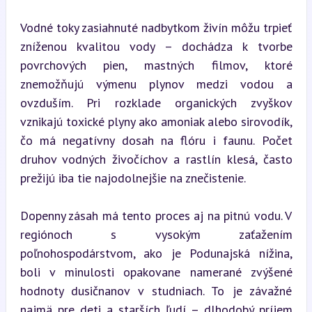
Vodné toky zasiahnuté nadbytkom živín môžu trpieť 
zníženou kvalitou vody – dochádza k tvorbe 
povrchových pien, mastných filmov, ktoré 
znemožňujú výmenu plynov medzi vodou a 
ovzduším. Pri rozklade organických zvyškov 
vznikajú toxické plyny ako amoniak alebo sirovodík, 
čo má negatívny dosah na flóru i faunu. Počet 
druhov vodných živočíchov a rastlín klesá, často 
prežijú iba tie najodolnejšie na znečistenie.
Dopenny zásah má tento proces aj na pitnú vodu. V 
regiónoch s vysokým zaťažením 
poľnohospodárstvom, ako je Podunajská nížina, 
boli v minulosti opakovane namerané zvýšené 
hodnoty dusičnanov v studniach. To je závažné 
najmä pre deti a starších ľudí – dlhodobý príjem 