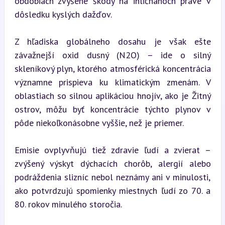
obdobiach zvýšené škody na ihličnanoch práve v 
dôsledku kyslých dažďov.
Z hľadiska globálneho dosahu je však ešte 
závažnejší oxid dusný (N2O) – ide o silný 
skleníkový plyn, ktorého atmosférická koncentrácia 
významne prispieva ku klimatickým zmenám. V 
oblastiach so silnou aplikáciou hnojív, ako je Žitný 
ostrov, môžu byť koncentrácie týchto plynov v 
pôde niekoľkonásobne vyššie, než je priemer.
Emisie ovplyvňujú tiež zdravie ľudí a zvierat – 
zvýšený výskyt dýchacích chorôb, alergií alebo 
podráždenia slizníc nebol neznámy ani v minulosti, 
ako potvrdzujú spomienky miestnych ľudí zo 70. a 
80. rokov minulého storočia.