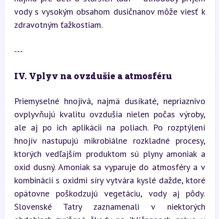
vody s vysokým obsahom dusičnanov môže viesť k 
zdravotným ťažkostiam.
---
IV. Vplyv na ovzdušie a atmosféru
Priemyselné hnojivá, najmä dusíkaté, nepriaznivo 
ovplyvňujú kvalitu ovzdušia nielen počas výroby, 
ale aj po ich aplikácii na poliach. Po rozptýlení 
hnojív nastupujú mikrobiálne rozkladné procesy, 
ktorých vedľajším produktom sú plyny amoniak a 
oxid dusný. Amoniak sa vyparuje do atmosféry a v 
kombinácií s oxidmi síry vytvára kyslé dažde, ktoré 
opätovne poškodzujú vegetáciu, vody aj pôdy. 
Slovenské Tatry zaznamenali v niektorých 