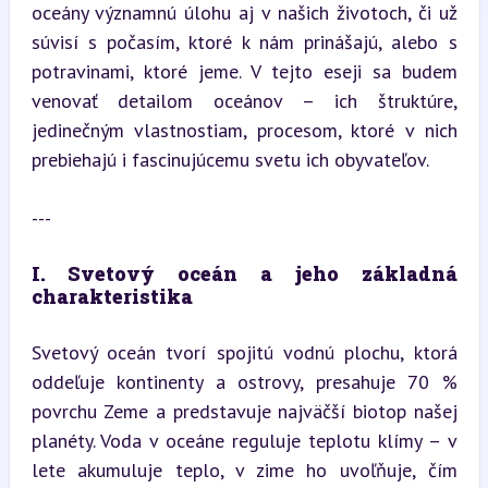
oceány významnú úlohu aj v našich životoch, či už 
súvisí s počasím, ktoré k nám prinášajú, alebo s 
potravinami, ktoré jeme. V tejto eseji sa budem 
venovať detailom oceánov – ich štruktúre, 
jedinečným vlastnostiam, procesom, ktoré v nich 
prebiehajú i fascinujúcemu svetu ich obyvateľov.
---
I. Svetový oceán a jeho základná 
charakteristika
Svetový oceán tvorí spojitú vodnú plochu, ktorá 
oddeľuje kontinenty a ostrovy, presahuje 70 % 
povrchu Zeme a predstavuje najväčší biotop našej 
planéty. Voda v oceáne reguluje teplotu klímy – v 
lete akumuluje teplo, v zime ho uvoľňuje, čím 