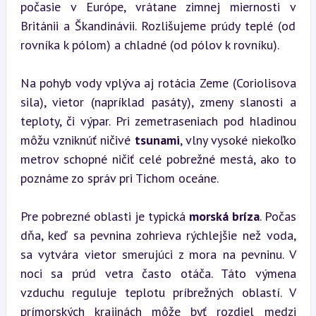
počasie v Európe, vrátane zimnej miernosti v 
Británii a Škandinávii. Rozlišujeme prúdy teplé (od 
rovníka k pólom) a chladné (od pólov k rovníku).
Na pohyb vody vplýva aj rotácia Zeme (Coriolisova 
sila), vietor (napríklad pasáty), zmeny slanosti a 
teploty, či výpar. Pri zemetraseniach pod hladinou 
môžu vzniknúť ničivé 
tsunami
, vlny vysoké niekoľko 
metrov schopné ničiť celé pobrežné mestá, ako to 
poznáme zo správ pri Tichom oceáne.
Pre pobrezné oblasti je typická 
morská bríza
. Počas 
dňa, keď sa pevnina zohrieva rýchlejšie než voda, 
sa vytvára vietor smerujúci z mora na pevninu. V 
noci sa prúd vetra často otáča. Táto výmena 
vzduchu reguluje teplotu príbrežných oblastí. V 
prímorských krajinách môže byť rozdiel medzi 