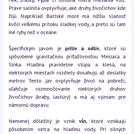
Práve salinita ovplyvňuje, aké druhy živočíchov kde 
žijú. Napríklad Baltské more má nižšiu slanosť 
kvôli veľkému prítoku sladkej vody, a preto sú tam 
iné ryby než v oceáne.
Špecifickým javom je 
príliv a odliv
, ktoré sú 
spôsobené gravitačnou príťažlivosťou Mesiaca a 
Slnka. Hladina pravidelne stúpa a klesá, na 
niektorých miestach rozdiely dosahujú až desiatky 
metrov. Tento jav ovplyvňuje život na pobreží, 
uľahčuje rozmnožovanie niektorých druhov 
živočíchov (kraby, lastúry) a má aj význam pre 
námornú dopravu.
Nemenej dôležitý je vznik 
vĺn
, ktoré vznikajú 
pôsobením vetra na hladinu vody. Pri silných 