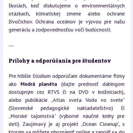
školách, keď diskutujeme o environmentálnych 
otázkach, klimatickej zmene alebo ochrane 
živočíchov. Ochrana oceánov je výzvou pre našu 
generáciu a zodpovednosťou voči budúcnosti.
---
Prílohy a odporúčania pre študentov
Pre hlbšie štúdium odporúčam dokumentárne filmy 
ako 
Modrá planéta
 (dajte prednosť dabingom 
dostupným cez RTVS či na DVD v knižniciach), 
alebo publikácie „Atlas sveta. Voda vo svete“ 
(Slovenské pedagogické nakladateľstvo) či 
„Morské tajomstvá“ (výborné náučné knihy pre 
deti). Zaujímavý je aj projekt „Ocean Cleanup“, s 
ktorým sa môžete oboznámiť online a zapojiť sa do 