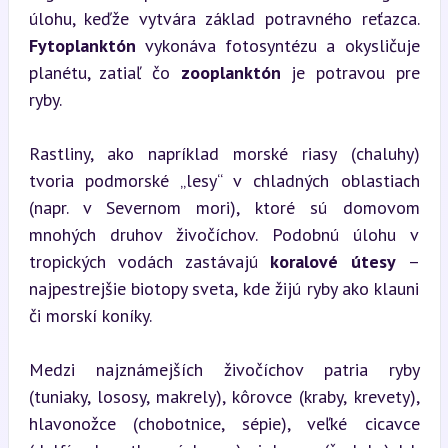
úlohu, keďže vytvára základ potravného reťazca. 
Fytoplanktón
 vykonáva fotosyntézu a okysličuje 
planétu, zatiaľ čo 
zooplanktón
 je potravou pre 
ryby.
Rastliny, ako napríklad morské riasy (chaluhy) 
tvoria podmorské „lesy“ v chladných oblastiach 
(napr. v Severnom mori), ktoré sú domovom 
mnohých druhov živočíchov. Podobnú úlohu v 
tropických vodách zastávajú 
koralové útesy
 – 
najpestrejšie biotopy sveta, kde žijú ryby ako klauni 
či morskí koníky.
Medzi najznámejších živočíchov patria ryby 
(tuniaky, lososy, makrely), kôrovce (kraby, krevety), 
hlavonožce (chobotnice, sépie), veľké cicavce 