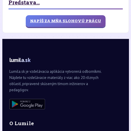
Predstava...
NAPÍŠ ZA MŇA SLOHOVÚ PRÁCU
lumila.sk
Lumila.sk je vzdelávacia aplikácia vytvorená odborníkmi.
Nájdete tu vzdelávacie materiály z viac ako 20 rôznych
oblastí, pripravené skúseným tímom inžinierov a
pedagógov.
O Lumile