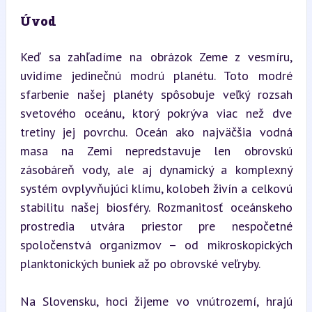
Úvod
Keď sa zahľadíme na obrázok Zeme z vesmíru, 
uvidíme jedinečnú modrú planétu. Toto modré 
sfarbenie našej planéty spôsobuje veľký rozsah 
svetového oceánu, ktorý pokrýva viac než dve 
tretiny jej povrchu. Oceán ako najväčšia vodná 
masa na Zemi nepredstavuje len obrovskú 
zásobáreň vody, ale aj dynamický a komplexný 
systém ovplyvňujúci klímu, kolobeh živín a celkovú 
stabilitu našej biosféry. Rozmanitosť oceánskeho 
prostredia utvára priestor pre nespočetné 
spoločenstvá organizmov – od mikroskopických 
planktonických buniek až po obrovské veľryby.
Na Slovensku, hoci žijeme vo vnútrozemí, hrajú 