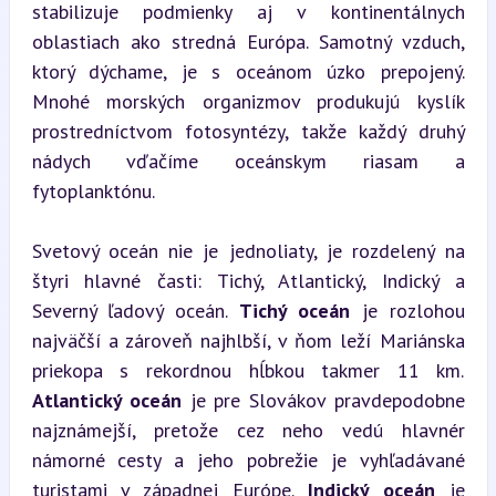
stabilizuje podmienky aj v kontinentálnych 
oblastiach ako stredná Európa. Samotný vzduch, 
ktorý dýchame, je s oceánom úzko prepojený. 
Mnohé morských organizmov produkujú kyslík 
prostredníctvom fotosyntézy, takže každý druhý 
nádych vďačíme oceánskym riasam a 
fytoplanktónu.
Svetový oceán nie je jednoliaty, je rozdelený na 
štyri hlavné časti: Tichý, Atlantický, Indický a 
Severný ľadový oceán. 
Tichý oceán
 je rozlohou 
najväčší a zároveň najhlbší, v ňom leží Mariánska 
priekopa s rekordnou hĺbkou takmer 11 km. 
Atlantický oceán
 je pre Slovákov pravdepodobne 
najznámejší, pretože cez neho vedú hlavnér 
námorné cesty a jeho pobrežie je vyhľadávané 
turistami v západnej Európe. 
Indický oceán
 je 