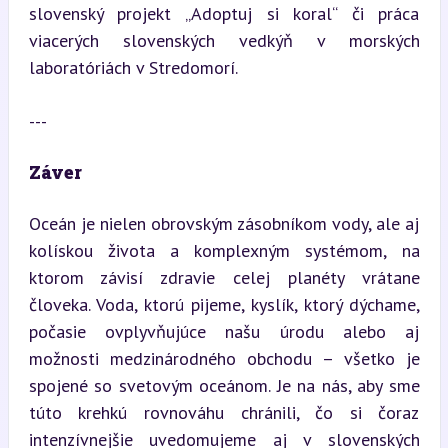
slovenský projekt „Adoptuj si koral“ či práca 
viacerých slovenských vedkýň v morských 
laboratóriách v Stredomorí.
---
Záver
Oceán je nielen obrovským zásobníkom vody, ale aj 
kolískou života a komplexným systémom, na 
ktorom závisí zdravie celej planéty vrátane 
človeka. Voda, ktorú pijeme, kyslík, ktorý dýchame, 
počasie ovplyvňujúce našu úrodu alebo aj 
možnosti medzinárodného obchodu – všetko je 
spojené so svetovým oceánom. Je na nás, aby sme 
túto krehkú rovnováhu chránili, čo si čoraz 
intenzívnejšie uvedomujeme aj v slovenských 