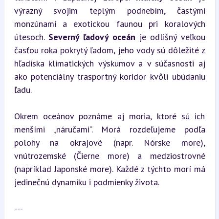
výrazný svojim teplým podnebím, častými 
monzúnami a exotickou faunou pri koralových 
útesoch. 
Severný ľadový oceán
 je odlišný veľkou 
časťou roka pokrytý ľadom, jeho vody sú dôležité z 
hľadiska klimatických výskumov a v súčasnosti aj 
ako potenciálny trasportný koridor kvôli ubúdaniu 
ľadu.
Okrem oceánov poznáme aj moria, ktoré sú ich 
menšími „náručami“. Morá rozdeľujeme podľa 
polohy na okrajové (napr. Nórske more), 
vnútrozemské (Čierne more) a medziostrovné 
(napríklad Japonské more). Každé z týchto morí má 
jedinečnú dynamiku i podmienky života.
---