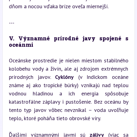
dňom a nocou vďaka bríze oveľa miernejší.
---
V. Významné prírodné javy spojené s 
oceánmi
Oceánske prostredie je nielen miestom stabilného 
kolobehu vody a živín, ale aj zdrojom extrémnych 
prírodných javov. 
Cyklóny
 (v Indickom oceáne 
známe aj ako tropické búrky) vznikajú nad teplou 
vodnou hladinou a ich energia spôsobuje 
katastrofálne záplavy i pustošenie. Bez oceánu by 
tento typ javov vôbec nevznikal – voda uvoľňuje 
teplo, ktoré poháňa tieto obrovské víry.
Ďalšími významnými javmi sú 
zálivy
 (viac sa 