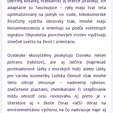
(delfíny, kosatky, vráskavce) aj dravce (žraloky). Ich 
adaptácie sú fascinujúce – ryby majú tvar tela 
optimalizovaný na pohyb vo vode, hlbokomorské 
živočíchy vydržia obrovský tlak, mnohé majú 
bioluminescenciu a orientujú sa podľa svetelných 
signálov. Obyvatelia povrchových vrstiev využívajú 
slnečné svetlo na život i orientáciu.
Oceánske ekosystémy poskytujú človeku nielen 
potravu (rybolov), ale aj liečivá (napríklad 
protinádorové látky z morských húb) alebo látky 
pre výrobu kozmetiky. Ľudská činnosť však mnohé 
tieto zdroje ohrozuje – nadmerný rybolov, 
znečistenie plastami, chemikáliami či otepľovanie 
môžu ohroziť celú rovnováhu. Aj preto je v 
literatúre aj v škole čoraz väčší dôraz na 
environmentálnu výchovu, na čo nadväzuje napr. aj 