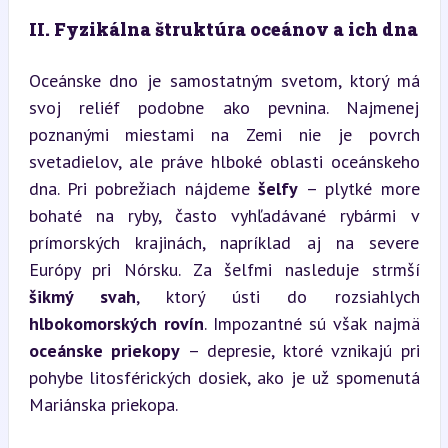
II. Fyzikálna štruktúra oceánov a ich dna
Oceánske dno je samostatným svetom, ktorý má 
svoj reliéf podobne ako pevnina. Najmenej 
poznanými miestami na Zemi nie je povrch 
svetadielov, ale práve hlboké oblasti oceánskeho 
dna. Pri pobrežiach nájdeme 
šelfy
 – plytké more 
bohaté na ryby, často vyhľadávané rybármi v 
prímorských krajinách, napríklad aj na severe 
Európy pri Nórsku. Za šelfmi nasleduje strmší 
šikmý svah
, ktorý ústi do rozsiahlych 
hlbokomorských rovín
. Impozantné sú však najmä 
oceánske priekopy
 – depresie, ktoré vznikajú pri 
pohybe litosférických dosiek, ako je už spomenutá 
Mariánska priekopa.