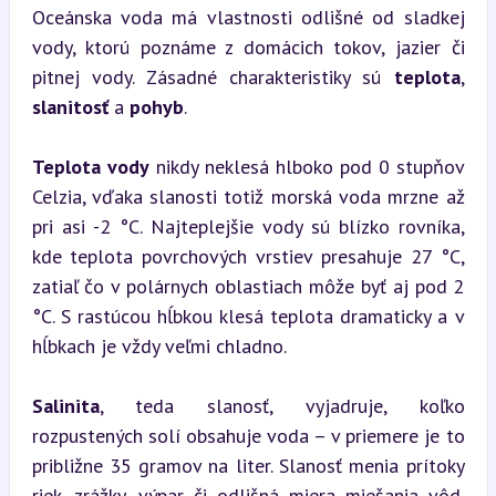
Oceánska voda má vlastnosti odlišné od sladkej 
vody, ktorú poznáme z domácich tokov, jazier či 
pitnej vody. Zásadné charakteristiky sú 
teplota
, 
slanitosť
 a 
pohyb
.
Teplota vody
 nikdy neklesá hlboko pod 0 stupňov 
Celzia, vďaka slanosti totiž morská voda mrzne až 
pri asi -2 °C. Najteplejšie vody sú blízko rovníka, 
kde teplota povrchových vrstiev presahuje 27 °C, 
zatiaľ čo v polárnych oblastiach môže byť aj pod 2 
°C. S rastúcou hĺbkou klesá teplota dramaticky a v 
hĺbkach je vždy veľmi chladno.
Salinita
, teda slanosť, vyjadruje, koľko 
rozpustených solí obsahuje voda – v priemere je to 
približne 35 gramov na liter. Slanosť menia prítoky 
riek, zrážky, výpar či odlišná miera miešania vôd. 