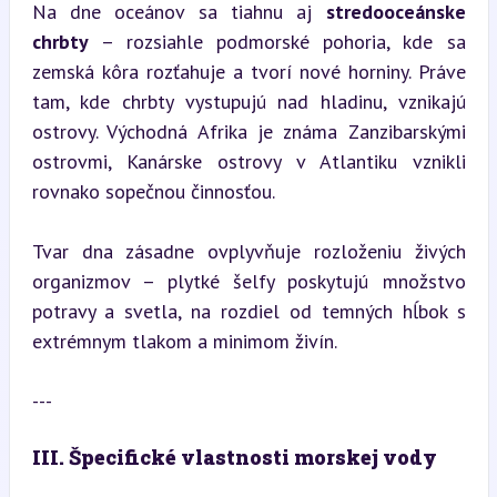
Na dne oceánov sa tiahnu aj 
stredooceánske 
chrbty
 – rozsiahle podmorské pohoria, kde sa 
zemská kôra rozťahuje a tvorí nové horniny. Práve 
tam, kde chrbty vystupujú nad hladinu, vznikajú 
ostrovy. Východná Afrika je známa Zanzibarskými 
ostrovmi, Kanárske ostrovy v Atlantiku vznikli 
rovnako sopečnou činnosťou.
Tvar dna zásadne ovplyvňuje rozloženiu živých 
organizmov – plytké šelfy poskytujú množstvo 
potravy a svetla, na rozdiel od temných hĺbok s 
extrémnym tlakom a minimom živín.
---
III. Špecifické vlastnosti morskej vody