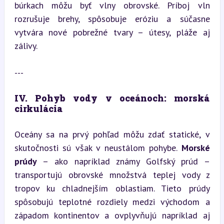
búrkach môžu byť vlny obrovské. Príboj vln 
rozrušuje brehy, spôsobuje eróziu a súčasne 
vytvára nové pobrežné tvary – útesy, pláže aj 
zálivy.
---
IV. Pohyb vody v oceánoch: morská 
cirkulácia
Oceány sa na prvý pohľad môžu zdať statické, v 
skutočnosti sú však v neustálom pohybe. 
Morské 
prúdy
 – ako napríklad známy Golfský prúd – 
transportujú obrovské množstvá teplej vody z 
tropov ku chladnejším oblastiam. Tieto prúdy 
spôsobujú teplotné rozdiely medzi východom a 
západom kontinentov a ovplyvňujú napríklad aj 