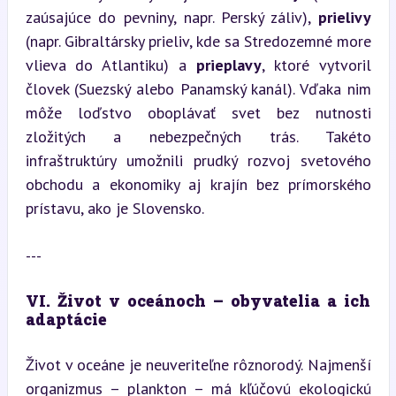
zaúsajúce do pevniny, napr. Perský záliv), 
prielivy
(napr. Gibraltársky prieliv, kde sa Stredozemné more 
vlieva do Atlantiku) a 
prieplavy
, ktoré vytvoril 
človek (Suezský alebo Panamský kanál). Vďaka nim 
môže loďstvo oboplávať svet bez nutnosti 
zložitých a nebezpečných trás. Takéto 
infraštruktúry umožnili prudký rozvoj svetového 
obchodu a ekonomiky aj krajín bez prímorského 
prístavu, ako je Slovensko.
---
VI. Život v oceánoch – obyvatelia a ich 
adaptácie
Život v oceáne je neuveriteľne rôznorodý. Najmenší 
organizmus – plankton – má kľúčovú ekologickú 