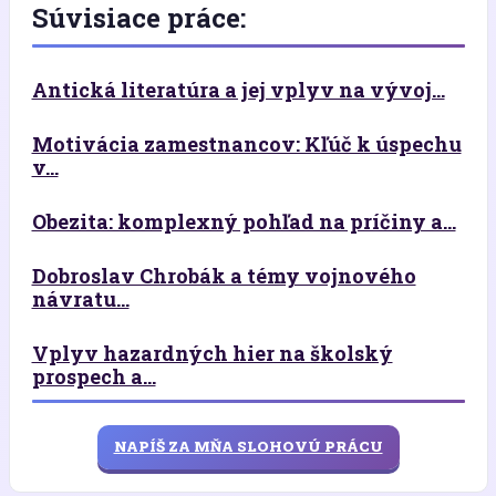
Súvisiace práce:
Antická literatúra a jej vplyv na vývoj...
Motivácia zamestnancov: Kľúč k úspechu
v...
Obezita: komplexný pohľad na príčiny a...
Dobroslav Chrobák a témy vojnového
návratu...
Vplyv hazardných hier na školský
prospech a...
NAPÍŠ ZA MŇA SLOHOVÚ PRÁCU