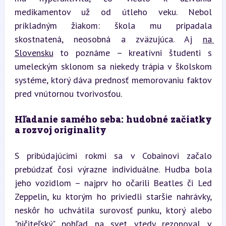
medikamentov už od útleho veku. Nebol 
príkladným žiakom: škola mu pripadala 
skostnatená, neosobná a zväzujúca. Aj 
na 
Slovensku
 to poznáme – kreatívni študenti s 
umeleckým sklonom sa niekedy trápia v školskom 
systéme, ktorý dáva prednosť memorovaniu faktov 
pred vnútornou tvorivosťou.
Hľadanie samého seba: hudobné začiatky 
a rozvoj originality
S pribúdajúcimi rokmi sa v Cobainovi začalo 
prebúdzať čosi výrazne individuálne. Hudba bola 
jeho vozidlom – najprv ho očarili Beatles či Led 
Zeppelin, ku ktorým ho priviedli staršie nahrávky, 
neskôr ho uchvátila surovosť punku, ktorý alebo 
"ničiteľský" pohľad na svet vtedy rezonoval v 