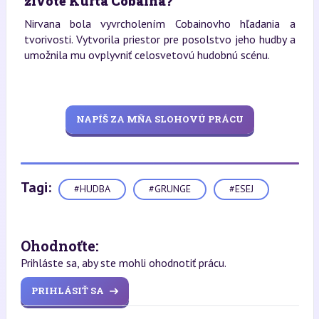
živote Kurta Cobaina?
Nirvana bola vyvrcholením Cobainovho hľadania a
tvorivosti. Vytvorila priestor pre posolstvo jeho hudby a
umožnila mu ovplyvniť celosvetovú hudobnú scénu.
NAPÍŠ ZA MŇA SLOHOVÚ PRÁCU
Tagi:
#HUDBA
#GRUNGE
#ESEJ
Ohodnoťte:
Prihláste sa, aby ste mohli ohodnotiť prácu.
PRIHLÁSIŤ SA