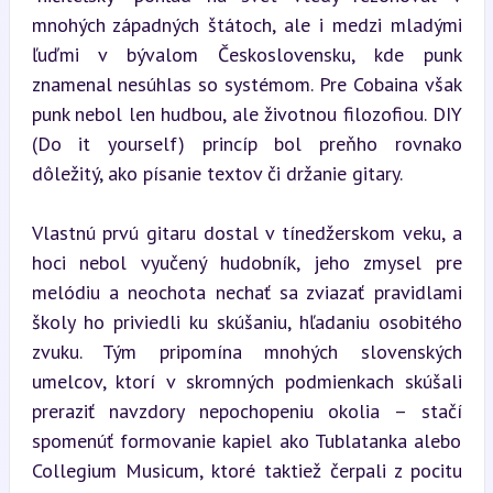
mnohých západných štátoch, ale i medzi mladými 
ľuďmi v bývalom Československu, kde punk 
znamenal nesúhlas so systémom. Pre Cobaina však 
punk nebol len hudbou, ale životnou filozofiou. DIY 
(Do it yourself) princíp bol preňho rovnako 
dôležitý, ako písanie textov či držanie gitary.
Vlastnú prvú gitaru dostal v tínedžerskom veku, a 
hoci nebol vyučený hudobník, jeho zmysel pre 
melódiu a neochota nechať sa zviazať pravidlami 
školy ho priviedli ku skúšaniu, hľadaniu osobitého 
zvuku. Tým pripomína mnohých slovenských 
umelcov, ktorí v skromných podmienkach skúšali 
preraziť navzdory nepochopeniu okolia – stačí 
spomenúť formovanie kapiel ako Tublatanka alebo 
Collegium Musicum, ktoré taktiež čerpali z pocitu 