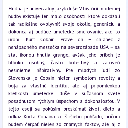
Hudba je univerzálny jazyk duše. V histórii modernej 
hudby existuje len málo osobností, ktoré dokázali 
tak radikálne ovplyvniť svoje okolie, generáciu a 
dokonca aj budúce umelecké smerovanie, ako to 
urobil Kurt Cobain. Práve on – chlapec z 
nenápadného mestečka na severozápade USA – sa 
stal ikonou hnutia grunge, avšak jeho príbeh je 
hlboko osobný, často bolestivý a zároveň 
nesmierne inšpiratívny. Pre mladých ľudí zo 
Slovenska je Cobain nielen symbolom revolty a 
boja za vlastnú identitu, ale aj pripomienkou 
krehkosti umeleckej duše v súčasnom svete 
posadnutom rýchlym úspechom a dokonalosťou. V 
tejto eseji sa pokúsim preskúmať život, dielo a 
odkaz Kurta Cobaina zo širšieho pohľadu, pričom 
budem čerpať nielen zo známych faktov, ale aj z 