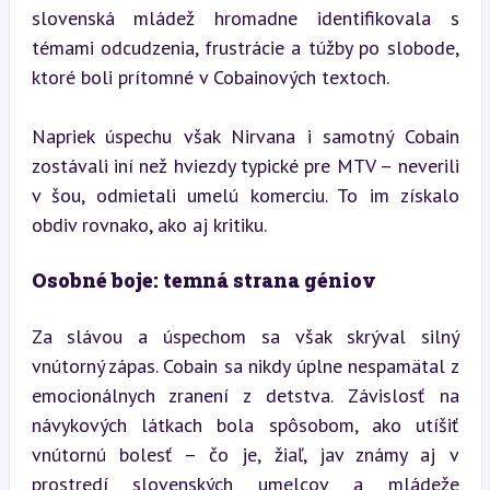
slovenská mládež hromadne identifikovala s 
témami odcudzenia, frustrácie a túžby po slobode, 
ktoré boli prítomné v Cobainových textoch.
Napriek úspechu však Nirvana i samotný Cobain 
zostávali iní než hviezdy typické pre MTV – neverili 
v šou, odmietali umelú komerciu. To im získalo 
obdiv rovnako, ako aj kritiku.
Osobné boje: temná strana géniov
Za slávou a úspechom sa však skrýval silný 
vnútorný zápas. Cobain sa nikdy úplne nespamätal z 
emocionálnych zranení z detstva. Závislosť na 
návykových látkach bola spôsobom, ako utíšiť 
vnútornú bolesť – čo je, žiaľ, jav známy aj v 
prostredí slovenských umelcov a mládeže 