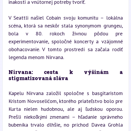
inakosti a vnútornej potreby tvoriť.
V Seattli našiel Cobain svoju komunitu – lokálna 
scéna, ktorá sa neskôr stala synonymom grungeu, 
bola v 80. rokoch živnou pôdou pre 
experimentovanie, spoločné koncerty a vzájomné 
obohacovanie. V tomto prostredí sa začala rodiť 
legenda menom Nirvana.
Nirvana: cesta k výšinám a 
stigmatizovaná sláva
Kapelu Nirvana založil spoločne s basgitaristom 
Kristom Novoselićom, ktorého priateľstvo bolo pre 
Kurta nielen hudobnou, ale aj ľudskou oporou. 
Prešli niekoľkými zmenami – hľadanie správneho 
bubeníka trvalo dlhšie, no príchod Davea Grohla 