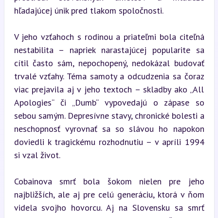
hľadajúcej únik pred tlakom spoločnosti.
V jeho vzťahoch s rodinou a priateľmi bola citeľná 
nestabilita – napriek narastajúcej popularite sa 
cítil často sám, nepochopený, nedokázal budovať 
trvalé vzťahy. Téma samoty a odcudzenia sa čoraz 
viac prejavila aj v jeho textoch – skladby ako „All 
Apologies“ či „Dumb“ vypovedajú o zápase so 
sebou samým. Depresívne stavy, chronické bolesti a 
neschopnosť vyrovnať sa so slávou ho napokon 
doviedli k tragickému rozhodnutiu – v apríli 1994 
si vzal život.
Cobainova smrť bola šokom nielen pre jeho 
najbližších, ale aj pre celú generáciu, ktorá v ňom 
videla svojho hovorcu. Aj na Slovensku sa smrť 