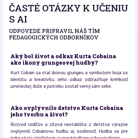
ČASTÉ OTÁZKY K UČENIU
S AI
ODPOVEDE PRIPRAVIL NÁŠ TÍM
PEDAGOGICKÝCH ODBORNÍKOV
Aký bol život a odkaz Kurta Cobaina
ako ikony grungeovej hudby?
Kurt Cobain sa stal ikonou grungeu a symbolom boja za
identitu a kreativitu. Jeho odkaz zdôrazňuje krehkosť
umeleckej duše a potrebu zostať verný sám sebe.
Ako ovplyvnilo detstvo Kurta Cobaina
jeho tvorbu a život?
Rozvod rodičov a citová nestabilita z detstva výrazne
ovplyvnili Cobainovu hudbu aj osobnosť. Hudba sa pre
neho stala útočiskom aj prostriedkom sebavyjadrenia.