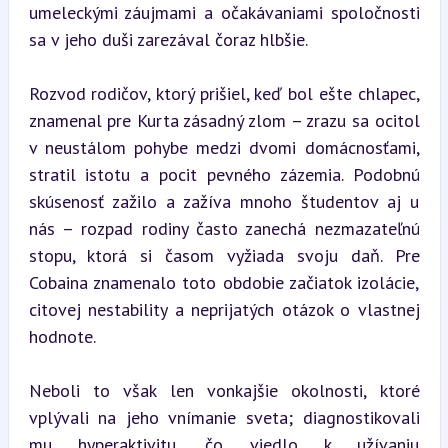
umeleckými záujmami a očakávaniami spoločnosti 
sa v jeho duši zarezával čoraz hlbšie.
Rozvod rodičov, ktorý prišiel, keď bol ešte chlapec, 
znamenal pre Kurta zásadný zlom – zrazu sa ocitol 
v neustálom pohybe medzi dvomi domácnosťami, 
stratil istotu a pocit pevného zázemia. Podobnú 
skúsenosť zažilo a zažíva mnoho študentov aj u 
nás – rozpad rodiny často zanechá nezmazateľnú 
stopu, ktorá si časom vyžiada svoju daň. Pre 
Cobaina znamenalo toto obdobie začiatok izolácie, 
citovej nestability a neprijatých otázok o vlastnej 
hodnote.
Neboli to však len vonkajšie okolnosti, ktoré 
vplývali na jeho vnímanie sveta; diagnostikovali 
mu hyperaktivitu, čo viedlo k užívaniu 