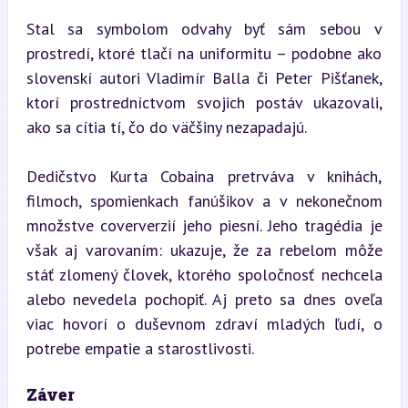
Stal sa symbolom odvahy byť sám sebou v 
prostredí, ktoré tlačí na uniformitu – podobne ako 
slovenskí autori Vladimír Balla či Peter Pišťanek, 
ktorí prostredníctvom svojich postáv ukazovali, 
ako sa cítia tí, čo do väčšiny nezapadajú.
Dedičstvo Kurta Cobaina pretrváva v knihách, 
filmoch, spomienkach fanúšikov a v nekonečnom 
množstve coververzií jeho piesní. Jeho tragédia je 
však aj varovaním: ukazuje, že za rebelom môže 
stáť zlomený človek, ktorého spoločnosť nechcela 
alebo nevedela pochopiť. Aj preto sa dnes oveľa 
viac hovorí o duševnom zdraví mladých ľudí, o 
potrebe empatie a starostlivosti.
Záver