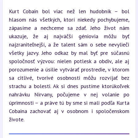
Kurt Cobain bol viac než len hudobník – bol 
hlasom nás všetkých, ktorí niekedy pochybujeme, 
zápasíme a nechceme sa zdať. Jeho život nám 
ukazuje, že aj najväčší géniovia môžu byť 
najzraniteľnejší, a že talent sám o sebe nevylieči 
všetky jazvy. Jeho odkaz by mal byť pre súčasnú 
spoločnosť výzvou: nielen potlesk a obdiv, ale aj 
porozumenie a úsilie vytvárať prostredie, v ktorom 
sa citlivé, tvorivé osobnosti môžu rozvíjať bez 
strachu a bolesti. Ak si dnes pustíme ktorúkoľvek 
nahrávku Nirvany, počujeme v nej volanie po 
úprimnosti – a práve tú by sme si mali podľa Kurta 
Cobaina zachovať aj v osobnom i spoločenskom 
živote.