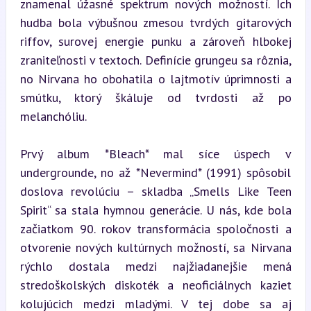
znamenal úžasné spektrum nových možností. Ich 
hudba bola výbušnou zmesou tvrdých gitarových 
riffov, surovej energie punku a zároveň hlbokej 
zraniteľnosti v textoch. Definície grungeu sa rôznia, 
no Nirvana ho obohatila o lajtmotív úprimnosti a 
smútku, ktorý škáluje od tvrdosti až po 
melanchóliu.
Prvý album *Bleach* mal síce úspech v 
undergrounde, no až *Nevermind* (1991) spôsobil 
doslova revolúciu – skladba „Smells Like Teen 
Spirit“ sa stala hymnou generácie. U nás, kde bola 
začiatkom 90. rokov transformácia spoločnosti a 
otvorenie nových kultúrnych možností, sa Nirvana 
rýchlo dostala medzi najžiadanejšie mená 
stredoškolských diskoték a neoficiálnych kaziet 
kolujúcich medzi mladými. V tej dobe sa aj 