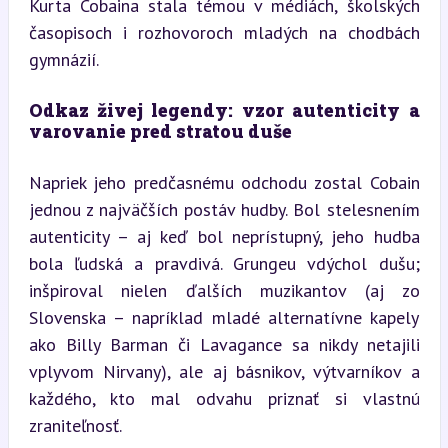
Kurta Cobaina stala témou v médiách, školských 
časopisoch i rozhovoroch mladých na chodbách 
gymnázií.
Odkaz živej legendy: vzor autenticity a 
varovanie pred stratou duše
Napriek jeho predčasnému odchodu zostal Cobain 
jednou z najväčších postáv hudby. Bol stelesnením 
autenticity – aj keď bol neprístupný, jeho hudba 
bola ľudská a pravdivá. Grungeu vdýchol dušu; 
inšpiroval nielen ďalších muzikantov (aj zo 
Slovenska – napríklad mladé alternatívne kapely 
ako Billy Barman či Lavagance sa nikdy netajili 
vplyvom Nirvany), ale aj básnikov, výtvarníkov a 
každého, kto mal odvahu priznať si vlastnú 
zraniteľnosť.