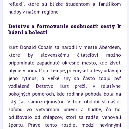
reflexií, ktoré sú blízke študentom a fanúšikom 
hudby v našom regióne.
Detstvo a formovanie osobnosti: cesty k 
bázni a bolesti
Kurt Donald Cobain sa narodil v meste Aberdeen, 
ktoré by slovenskému čitateľovi možno 
pripomínalo zapadnuté okresné mesto, kde život 
plynie v pomalšom tempe, priemysel a lesy udávajú 
jeho rytmus, a veľké sny sa často zdajú byť 
vzdialené. Detstvo Kurt prežil v relatívne 
pokojných pomeroch, kde rodinná pohoda bola na 
istý čas samozrejmosťou. V tom období si našiel 
záľubu vo výtvarnom umení a hudbe, čo ho 
odlišovalo od chlapcov, ktorí sa radšej venovali 
športu. Práve tento rozdiel medzi nevinnými 