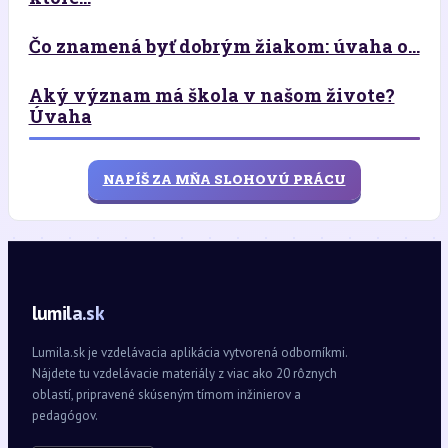
Čo znamená byť dobrým žiakom: úvaha o...
Aký význam má škola v našom živote?
Úvaha
NAPÍŠ ZA MŇA SLOHOVÚ PRÁCU
lumila.sk
Lumila.sk je vzdelávacia aplikácia vytvorená odborníkmi.
Nájdete tu vzdelávacie materiály z viac ako 20 rôznych
oblastí, pripravené skúseným tímom inžinierov a
pedagógov.