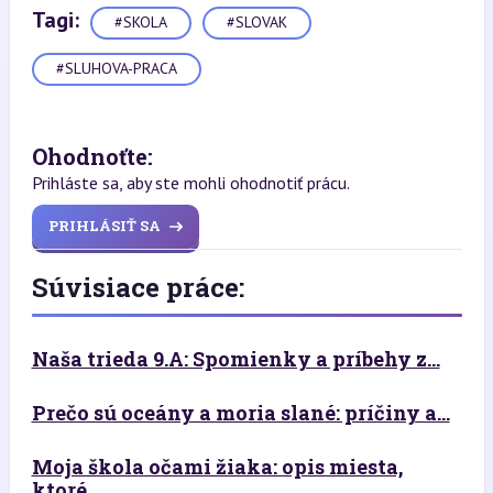
Tagi:
#SKOLA
#SLOVAK
#SLUHOVA-PRACA
Ohodnoťte:
Prihláste sa, aby ste mohli ohodnotiť prácu.
PRIHLÁSIŤ SA
Súvisiace práce:
Naša trieda 9.A: Spomienky a príbehy z...
Prečo sú oceány a moria slané: príčiny a...
Moja škola očami žiaka: opis miesta,
ktoré...