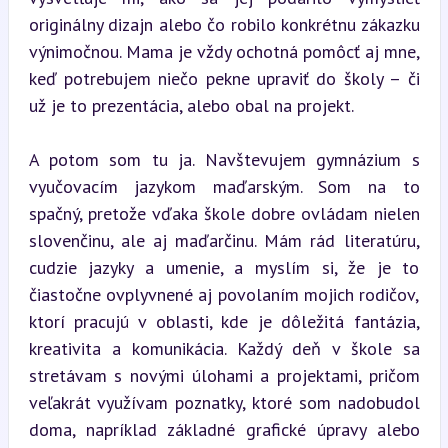
originálny dizajn alebo čo robilo konkrétnu zákazku 
výnimočnou. Mama je vždy ochotná pomôcť aj mne, 
keď potrebujem niečo pekne upraviť do školy – či 
už je to prezentácia, alebo obal na projekt.
A potom som tu ja. Navštevujem gymnázium s 
vyučovacím jazykom maďarským. Som na to 
spačný, pretože vďaka škole dobre ovládam nielen 
slovenčinu, ale aj maďarčinu. Mám rád literatúru, 
cudzie jazyky a umenie, a myslím si, že je to 
čiastočne ovplyvnené aj povolaním mojich rodičov, 
ktorí pracujú v oblasti, kde je dôležitá fantázia, 
kreativita a komunikácia. Každý deň v škole sa 
stretávam s novými úlohami a projektami, pričom 
veľakrát využívam poznatky, ktoré som nadobudol 
doma, napríklad základné grafické úpravy alebo 