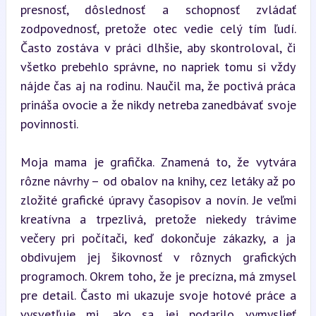
presnosť, dôslednosť a schopnosť zvládať 
zodpovednosť, pretože otec vedie celý tím ľudí. 
Často zostáva v práci dlhšie, aby skontroloval, či 
všetko prebehlo správne, no napriek tomu si vždy 
nájde čas aj na rodinu. Naučil ma, že poctivá práca 
prináša ovocie a že nikdy netreba zanedbávať svoje 
povinnosti.
Moja mama je grafička. Znamená to, že vytvára 
rôzne návrhy – od obalov na knihy, cez letáky až po 
zložité grafické úpravy časopisov a novín. Je veľmi 
kreatívna a trpezlivá, pretože niekedy trávime 
večery pri počítači, keď dokončuje zákazky, a ja 
obdivujem jej šikovnosť v rôznych grafických 
programoch. Okrem toho, že je precízna, má zmysel 
pre detail. Často mi ukazuje svoje hotové práce a 
vysvetľuje mi, ako sa jej podarilo vymyslieť 