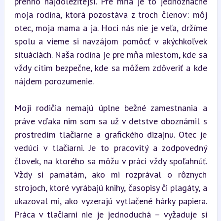
preňho najdôležitejší. Pre mňa je to jednoznačne 
moja rodina, ktorá pozostáva z troch členov: môj 
otec, moja mama a ja. Hoci nás nie je veľa, držíme 
spolu a vieme si navzájom pomôcť v akýchkoľvek 
situáciách. Naša rodina je pre mňa miestom, kde sa 
vždy cítim bezpečne, kde sa môžem zdôveriť a kde 
nájdem porozumenie.
Moji rodičia nemajú úplne bežné zamestnania a 
práve vďaka nim som sa už v detstve oboznámil s 
prostredím tlačiarne a grafického dizajnu. Otec je 
vedúci v tlačiarni. Je to pracovitý a zodpovedný 
človek, na ktorého sa môžu v práci vždy spoľahnúť. 
Vždy si pamätám, ako mi rozprával o rôznych 
strojoch, ktoré vyrábajú knihy, časopisy či plagáty, a 
ukazoval mi, ako vyzerajú vytlačené hárky papiera. 
Práca v tlačiarni nie je jednoduchá – vyžaduje si 