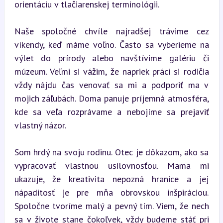
orientáciu v tlačiarenskej terminológii.
Naše spoločné chvíle najradšej trávime cez 
víkendy, keď máme voľno. Často sa vyberieme na 
výlet do prírody alebo navštívime galériu či 
múzeum. Veľmi si vážim, že napriek práci si rodičia 
vždy nájdu čas venovať sa mi a podporiť ma v 
mojich záľubách. Doma panuje príjemná atmosféra, 
kde sa veľa rozprávame a nebojíme sa prejaviť 
vlastný názor.
Som hrdý na svoju rodinu. Otec je dôkazom, ako sa 
vypracovať vlastnou usilovnosťou. Mama mi 
ukazuje, že kreativita nepozná hranice a jej 
nápaditosť je pre mňa obrovskou inšpiráciou. 
Spoločne tvoríme malý a pevný tím. Viem, že nech 
sa v živote stane čokoľvek, vždy budeme stáť pri 