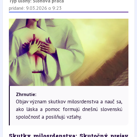
Typ úlohy:
Slohová práca
pridané: 9.03.2026 o 9:23
Zhrnutie:
Objav význam skutkov milosrdenstva a nauč sa,
ako láska a pomoc formujú dnešnú slovenskú
spoločnosť a posilňujú vzťahy.
Skutky milosrdenstva: Skutočný prejav 