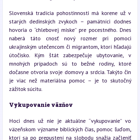
Slovenská tradícia pohostinnosti má korene už v 
starých dedinských zvykoch – pamätníci dodnes 
hovoria o “chlebovej miske” pre pocestného. Dnes 
naberá táto cnosť nový rozmer pri pomoci 
ukrajinským utečencom či migrantom, ktorí hľadajú 
útočisko. Kým štát zabezpečuje ubytovanie, v 
mnohých prípadoch sú to bežné rodiny, ktoré 
dočasne otvoria svoje domovy a srdcia. Takýto čin 
je viac než materiálna pomoc – je to skutočný 
zážitok súcitu.
Vykupovanie väzňov
Hoci dnes už nie je aktuálne “vykupovanie” vo 
väzeňskom význame biblických čias, pomoc ľuďom, 
ktorí sa po prepustení na slobodu snažia začleniť 