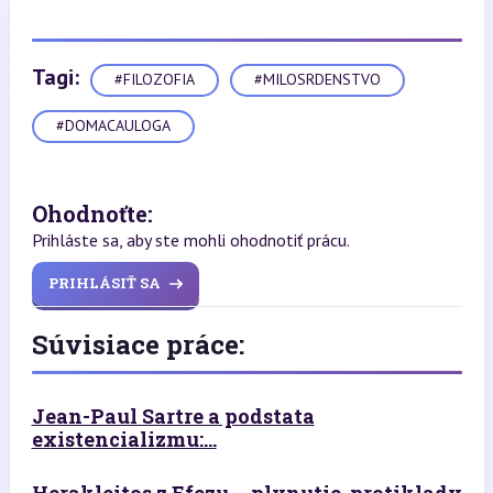
Tagi:
#FILOZOFIA
#MILOSRDENSTVO
#DOMACAULOGA
Ohodnoťte:
Prihláste sa, aby ste mohli ohodnotiť prácu.
PRIHLÁSIŤ SA
Súvisiace práce:
Jean-Paul Sartre a podstata
existencializmu:...
Herakleitos z Efezu – plynutie, protiklady