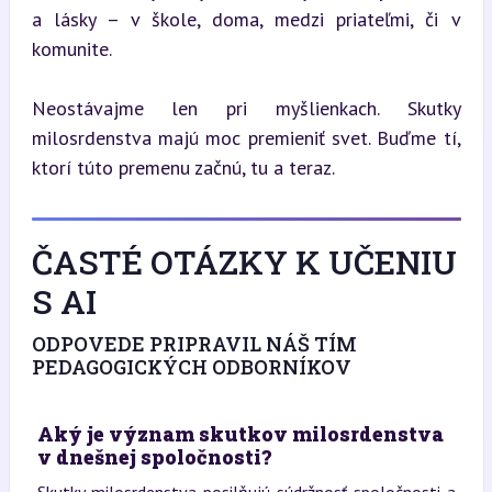
a lásky – v škole, doma, medzi priateľmi, či v 
komunite.
Neostávajme len pri myšlienkach. Skutky 
milosrdenstva majú moc premieniť svet. Buďme tí, 
ktorí túto premenu začnú, tu a teraz.
ČASTÉ OTÁZKY K UČENIU
S AI
ODPOVEDE PRIPRAVIL NÁŠ TÍM
PEDAGOGICKÝCH ODBORNÍKOV
Aký je význam skutkov milosrdenstva
v dnešnej spoločnosti?
Skutky milosrdenstva posilňujú súdržnosť spoločnosti a