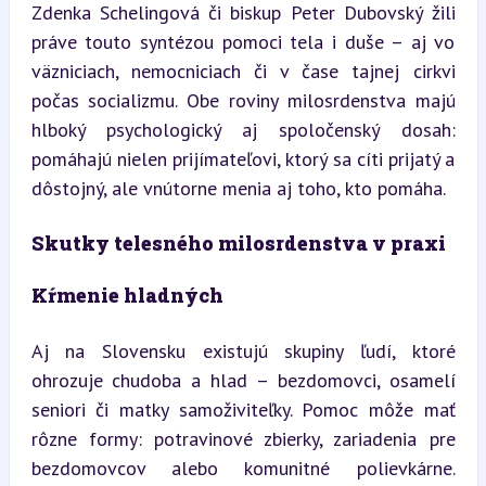
Zdenka Schelingová či biskup Peter Dubovský žili 
práve touto syntézou pomoci tela i duše – aj vo 
väzniciach, nemocniciach či v čase tajnej cirkvi 
počas socializmu. Obe roviny milosrdenstva majú 
hlboký psychologický aj spoločenský dosah: 
pomáhajú nielen prijímateľovi, ktorý sa cíti prijatý a 
dôstojný, ale vnútorne menia aj toho, kto pomáha.
Skutky telesného milosrdenstva v praxi
Kŕmenie hladných
Aj na Slovensku existujú skupiny ľudí, ktoré 
ohrozuje chudoba a hlad – bezdomovci, osamelí 
seniori či matky samoživiteľky. Pomoc môže mať 
rôzne formy: potravinové zbierky, zariadenia pre 
bezdomovcov alebo komunitné polievkárne. 