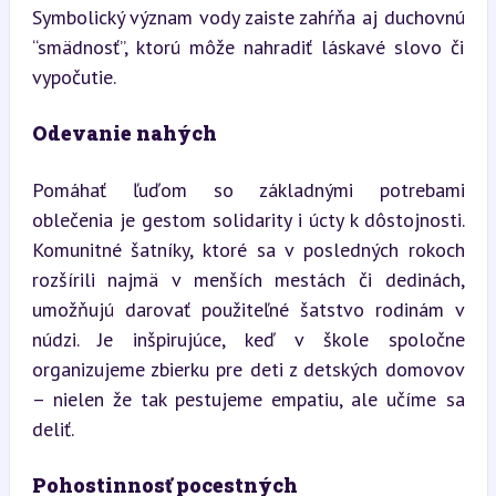
Symbolický význam vody zaiste zahŕňa aj duchovnú 
“smädnosť”, ktorú môže nahradiť láskavé slovo či 
vypočutie.
Odevanie nahých
Pomáhať ľuďom so základnými potrebami 
oblečenia je gestom solidarity i úcty k dôstojnosti. 
Komunitné šatníky, ktoré sa v posledných rokoch 
rozšírili najmä v menších mestách či dedinách, 
umožňujú darovať použiteľné šatstvo rodinám v 
núdzi. Je inšpirujúce, keď v škole spoločne 
organizujeme zbierku pre deti z detských domovov 
– nielen že tak pestujeme empatiu, ale učíme sa 
deliť.
Pohostinnosť pocestných