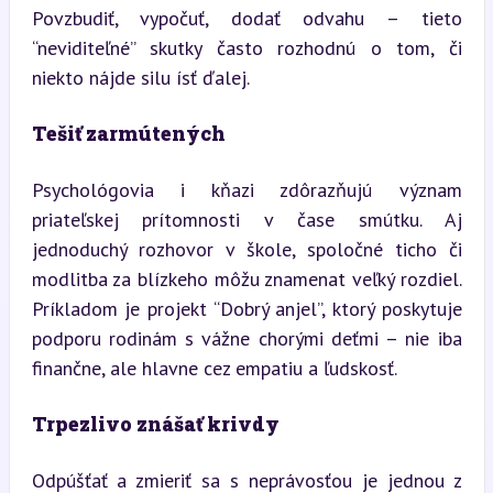
Povzbudiť, vypočuť, dodať odvahu – tieto 
“neviditeľné” skutky často rozhodnú o tom, či 
niekto nájde silu ísť ďalej.
Tešiť zarmútených
Psychológovia i kňazi zdôrazňujú význam 
priateľskej prítomnosti v čase smútku. Aj 
jednoduchý rozhovor v škole, spoločné ticho či 
modlitba za blízkeho môžu znamenat veľký rozdiel. 
Príkladom je projekt “Dobrý anjel”, ktorý poskytuje 
podporu rodinám s vážne chorými deťmi – nie iba 
finančne, ale hlavne cez empatiu a ľudskosť.
Trpezlivo znášať krivdy
Odpúšťať a zmieriť sa s neprávosťou je jednou z 