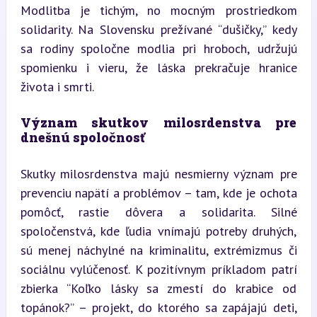
Modlitba je tichým, no mocným prostriedkom 
solidarity. Na Slovensku prežívané “dušičky,” kedy 
sa rodiny spoločne modlia pri hroboch, udržujú 
spomienku i vieru, že láska prekračuje hranice 
života i smrti.
Význam skutkov milosrdenstva pre 
dnešnú spoločnosť
Skutky milosrdenstva majú nesmierny význam pre 
prevenciu napätí a problémov – tam, kde je ochota 
pomôcť, rastie dôvera a solidarita. Silné 
spoločenstvá, kde ľudia vnímajú potreby druhých, 
sú menej náchylné na kriminalitu, extrémizmus či 
sociálnu vylúčenosť. K pozitívnym príkladom patrí 
zbierka “Koľko lásky sa zmestí do krabice od 
topánok?” – projekt, do ktorého sa zapájajú deti, 