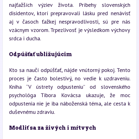
najťažších výziev života. Príbehy slovenských 
disidentov, ktorí prepravovali lásku pred nenávisť 
aj v časoch ťažkej nespravodlivosti, sú pre nás 
vzácnym vzorom. Trpezlivosť je výsledkom výchovy 
srdca i ducha.
Odpúšťať ubližujúcim
Kto sa naučí odpúšťať, nájde vnútorný pokoj. Tento 
proces je často bolestivý, no vedie k uzdraveniu. 
Kniha “V ústrety odpusteniu” od slovenského 
psychológa Tibora Kovácsa ukazuje, že moc 
odpustenia nie je iba náboženská téma, ale cesta k 
duševnému zdraviu.
Modliť sa za živých i mŕtvych