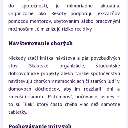
do spoločnosti, je mimoriadne aktuálna. 
Organizácie ako Resoty podporujú ex-väzňov 
pomocou mentorov, ubytovaním alebo pracovnými 
možnosťami, čím znižujú riziko recidívy.
Navštevovanie chorých
Niekedy stačí krátka návšteva a pár povzbudivých 
slov. Skautské organizácie, študentské 
dobrovoľnícke projekty alebo farské spoločenstvá 
navštevujú chorých v nemocniciach či starých ľudí v 
domovoch dôchodcov, aby im rozžiarili dni a 
zmenšili samotu. Prítomnosť, počúvanie, úsmev – 
to sú “liek”, ktorý často chýba viac než samotné 
tabletky.
Pochovávanie mŕtvych