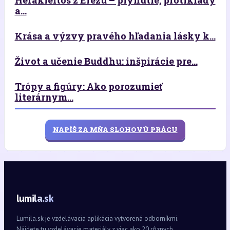
a...
Krása a výzvy pravého hľadania lásky k...
Život a učenie Buddhu: inšpirácie pre...
Trópy a figúry: Ako porozumieť
literárnym...
NAPÍŠ ZA MŇA SLOHOVÚ PRÁCU
lumila.sk
Lumila.sk je vzdelávacia aplikácia vytvorená odborníkmi.
Nájdete tu vzdelávacie materiály z viac ako 20 rôznych