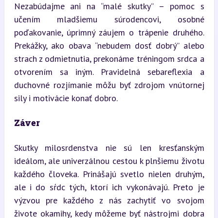
Nezabúdajme ani na “malé skutky” – pomoc s 
učením mladšiemu súrodencovi, osobné 
poďakovanie, úprimný záujem o trápenie druhého. 
Prekážky, ako obava “nebudem dosť dobrý” alebo 
strach z odmietnutia, prekonáme tréningom srdca a 
otvorením sa iným. Pravidelná sebareflexia a 
duchovné rozjímanie môžu byť zdrojom vnútornej 
sily i motivácie konať dobro.
Záver
Skutky milosrdenstva nie sú len kresťanským 
ideálom, ale univerzálnou cestou k plnšiemu životu 
každého človeka. Prinášajú svetlo nielen druhým, 
ale i do sŕdc tých, ktorí ich vykonávajú. Preto je 
výzvou pre každého z nás zachytiť vo svojom 
živote okamihy, kedy môžeme byť nástrojmi dobra 