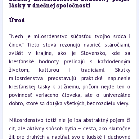
lásky v dnešnej spoločnosti
Úvod
“Nech je milosrdenstvo súčasťou tvojho srdca i 
činov.” Tieto slová rezonujú naprieč stáročiami, 
zvlášť v krajine, ako je Slovensko, kde sa 
kresťanské hodnoty prelínajú s každodenným 
životom, kultúrou i tradíciami. Skutky 
milosrdenstva predstavujú praktické naplnenie 
kresťanskej lásky k blížnemu, pričom nejde len o 
povinnosť veriaceho človeka, ale o univerzálne 
dobro, ktoré sa dotýka všetkých, bez rozdielu viery.
Milosrdenstvo totiž nie je iba abstraktný pojem či 
cit, ale aktívny spôsob bytia – cesta, ako skutočne 
žiť pre druhých a napĺňať svoje ľudské i duchovné 