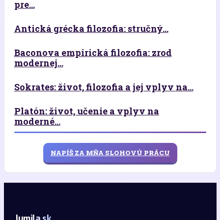
pre...
Antická grécka filozofia: stručný...
Baconova empirická filozofia: zrod
modernej...
Sokrates: život, filozofia a jej vplyv na...
Platón: život, učenie a vplyv na
moderné...
NAPÍŠ ZA MŇA SLOHOVÚ PRÁCU
lumila.sk