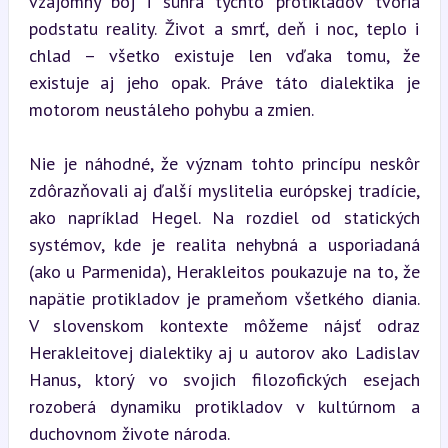
vzájomný boj i súhra týchto protikladov tvoria 
podstatu reality. Život a smrť, deň i noc, teplo i 
chlad – všetko existuje len vďaka tomu, že 
existuje aj jeho opak. Práve táto dialektika je 
motorom neustáleho pohybu a zmien.
Nie je náhodné, že význam tohto princípu neskôr 
zdôrazňovali aj ďalší myslitelia európskej tradície, 
ako napríklad Hegel. Na rozdiel od statických 
systémov, kde je realita nehybná a usporiadaná 
(ako u Parmenida), Herakleitos poukazuje na to, že 
napätie protikladov je prameňom všetkého diania. 
V slovenskom kontexte môžeme nájsť odraz 
Herakleitovej dialektiky aj u autorov ako Ladislav 
Hanus, ktorý vo svojich filozofických esejach 
rozoberá dynamiku protikladov v kultúrnom a 
duchovnom živote národa.