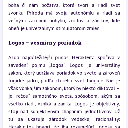
boha či nám božstva, ktoré tvorí a riadi svet 
zvonku. Príroda má svoju autonómiu a riadi sa 
večnými zákonmi pohybu, zrodov a zánikov, kde 
oheň je univerzálnym stimulátorom zmien.
Logos – vesmírny poriadok
Azda najdôležitejší prínos Herakleita spočíva v 
zavedení pojmu „logos“. Logos je univerzálny 
zákon, ktorý udržiava poriadok vo svete a zároveň 
logické jadro, podľa ktorého svet funguje. Nie je 
však vonkajším zákonom, ktorý by niekto diktoval – 
je „rečou“ samotného sveta, spôsobom, akým sa 
všetko riadi, vzniká a zaniká. Logos je objektívny, 
stojí nad subjektívnym chápaním jednotlivcov. Už 
tu sa ukazuje zárodok vedeckej racionality: 
Herakleitos hovorí, že iba rozumejúci logosu sa 