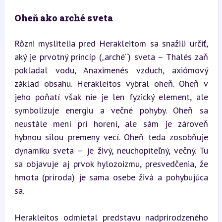
Oheň ako arché sveta
Rôzni myslitelia pred Herakleitom sa snažili určiť, 
aký je prvotný princíp („arché“) sveta – Thalés zaň 
pokladal vodu, Anaximenés vzduch, axiómový 
základ obsahu. Herakleitos vybral oheň. Oheň v 
jeho poňatí však nie je len fyzický element, ale 
symbolizuje energiu a večné pohyby. Oheň sa 
neustále mení pri horení, ale sám je zároveň 
hybnou silou premeny vecí. Oheň teda zosobňuje 
dynamiku sveta – je živý, neuchopiteľný, večný. Tu 
sa objavuje aj prvok hylozoizmu, presvedčenia, že 
hmota (príroda) je sama osebe živá a pohybujúca 
sa.
Herakleitos odmietal predstavu nadprirodzeného 