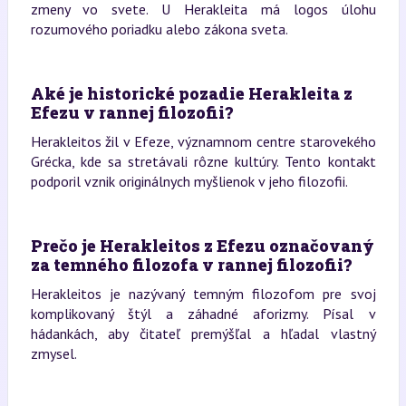
zmeny vo svete. U Herakleita má logos úlohu
rozumového poriadku alebo zákona sveta.
Aké je historické pozadie Herakleita z
Efezu v rannej filozofii?
Herakleitos žil v Efeze, významnom centre starovekého
Grécka, kde sa stretávali rôzne kultúry. Tento kontakt
podporil vznik originálnych myšlienok v jeho filozofii.
Prečo je Herakleitos z Efezu označovaný
za temného filozofa v rannej filozofii?
Herakleitos je nazývaný temným filozofom pre svoj
komplikovaný štýl a záhadné aforizmy. Písal v
hádankách, aby čitateľ premýšľal a hľadal vlastný
zmysel.