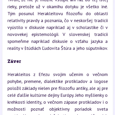
rieky, pretože už v okamihu dotyku je všetko iné. 
Tým posunul Herakleitovu filozofiu do oblasti 
relativity pravdy a poznania, čo v neskoršej tradícii 
vyústilo v diskusie napríklad aj v scholastike či v 
novovekej epistemológii. V slovenskej tradícii 
spomeňme napríklad diskusie o vzťahu jazyka a 
reality v štúdiách Ľudovíta Štúra a jeho súputníkov.
Záver
Herakleitos z Efezu svojim učením o večnom 
pohybe, premene, dialektike protikladov a logose 
položil základy nielen pre filozofiu antiky, ale aj pre 
celé ďalšie kultúrne dejiny Európy. Jeho myšlienky o 
krehkosti identity, o večnom zápase protikladov i o 
možnosti poznať objektívny poriadok sveta 