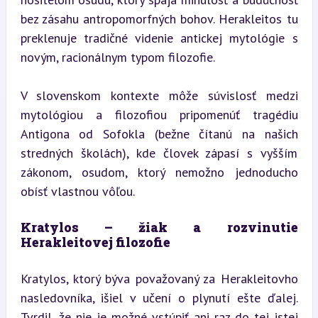
bez zásahu antropomorfných bohov. Herakleitos tu 
preklenuje tradičné videnie antickej mytológie s 
novým, racionálnym typom filozofie.
V slovenskom kontexte môže súvislosť medzi 
mytológiou a filozofiou pripomenúť tragédiu 
Antigona od Sofokla (bežne čítanú na našich 
stredných školách), kde človek zápasí s vyšším 
zákonom, osudom, ktorý nemožno jednoducho 
obísť vlastnou vôľou.
Kratylos – žiak a rozvinutie 
Herakleitovej filozofie
Kratylos, ktorý býva považovaný za Herakleitovho 
nasledovníka, išiel v učení o plynutí ešte ďalej. 
Tvrdil, že nie je možné vstúpiť ani raz do tej istej 