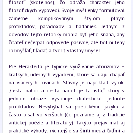
filozof“ (skoteinos), čo odráža charakter jeho 
filozofických výpovedí. Svoje myšlienky formuloval 
zámerne komplikovaným štýlom plným 
protikladov, paradoxov a hádaniek. Jedným z 
dôvodov tejto rétoriky mohla byť jeho snaha, aby 
čitateľ nečerpal odpovede pasívne, ale bol nútený 
rozmýšľať, hľadať a tvoriť vlastný zmysel.
Pre Herakleita je typické využívanie aforizmov – 
krátkych, úderných vyjadrení, ktoré sa dajú chápať 
na viacerých rovinách. Slávny je napríklad výrok: 
„Cesta nahor a cesta nadol je tá istá,“ ktorý v 
jednom obraze vystihuje dialektickú jednote 
protikladov. Nevyhýbal sa poetickému jazyku a 
často písal vo veršoch (čo poznáme aj z tradície 
antickej poézie a literatúry). Takýto prejav mal aj 
praktické výhody: rýchlejšie sa šírili medzi ľuďmi a 