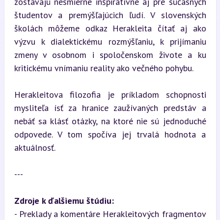
zostávajú nesmierne inšpiratívne aj pre súčasných 
študentov a premýšľajúcich ľudí. V slovenských 
školách môžeme odkaz Herakleita čítať aj ako 
výzvu k dialektickému rozmýšľaniu, k prijímaniu 
zmeny v osobnom i spoločenskom živote a ku 
kritickému vnímaniu reality ako večného pohybu.
Herakleitova filozofia je príkladom schopnosti 
mysliteľa ísť za hranice zaužívaných predstáv a 
nebáť sa klásť otázky, na ktoré nie sú jednoduché 
odpovede. V tom spočíva jej trvalá hodnota a 
aktuálnosť.
---
Zdroje k ďalšiemu štúdiu:
- Preklady a komentáre Herakleitových fragmentov 