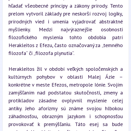
hľadať všeobecné princípy a zákony prírody. Tento 
prelom vytvoril základy pre neskorší rozvoj logiky, 
prírodných vied i umenia vyjadrovať abstraktné 
myšlienky. Medzi najvýraznejšie osobnosti 
filozofického myslenia tohto obdobia patrí 
Herakleitos z Efezu, často označovaný za „temného 
filozofa“ či „filozofa plynutia“.
Herakleitos žil v období veľkých spoločenských a 
kultúrnych pohybov v oblasti Malej Ázie – 
konkrétne v meste Efezos, metropole Iónie. Svojím 
zamýšľaním nad podstatou skutočnosti, zmeny a 
protikladov zásadne ovplyvnil myslenie celej 
antiky. Jeho aforizmy sú známe svojou hlbokou 
záhadnosťou, obrazným jazykom i schopnosťou 
provokovať k premýšľaniu. Táto esej sa bude 