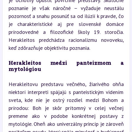
je ochotný opustiť povrchné predstavy. Skutočné 
poznanie je však náročné – vyžaduje neustálu 
pozornosť a snahu posunúť sa od ilúzií k pravde, čo 
je charakteristické aj pre slovenské domáce 
prírodovedné a filozofické školy 19. storočia. 
Herakleitos predchádza racionalizmu novoveku, 
keď zdôrazňuje objektivitu poznania.
Herakleitos medzi panteizmom a 
mytológiou
Herakleitovu predstavu večného, žiarivého ohňa 
niektorí interpreti spájajú s panteistickým videním 
sveta, kde nie je ostrý rozdiel medzi Bohom a 
prírodou: Boh je skôr prítomný v celej večnej 
premene ako v podobe konkrétnej postavy z 
mytológie. Oheň ako univerzálny princíp je zároveň 
nositeľom osudu, ktorý spája minulosť a budúcnosť 