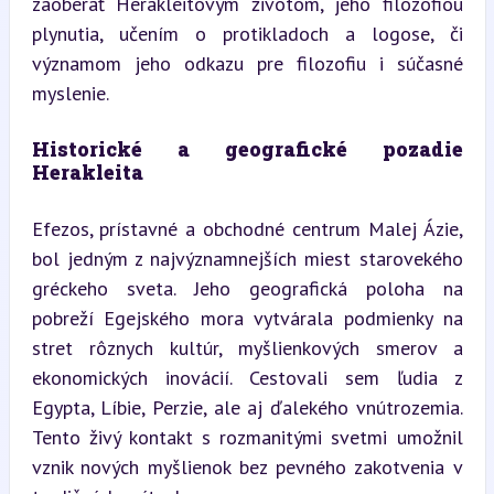
zaoberať Herakleitovým životom, jeho filozofiou 
plynutia, učením o protikladoch a logose, či 
významom jeho odkazu pre filozofiu i súčasné 
myslenie.
Historické a geografické pozadie 
Herakleita
Efezos, prístavné a obchodné centrum Malej Ázie, 
bol jedným z najvýznamnejších miest starovekého 
gréckeho sveta. Jeho geografická poloha na 
pobreží Egejského mora vytvárala podmienky na 
stret rôznych kultúr, myšlienkových smerov a 
ekonomických inovácií. Cestovali sem ľudia z 
Egypta, Líbie, Perzie, ale aj ďalekého vnútrozemia. 
Tento živý kontakt s rozmanitými svetmi umožnil 
vznik nových myšlienok bez pevného zakotvenia v 