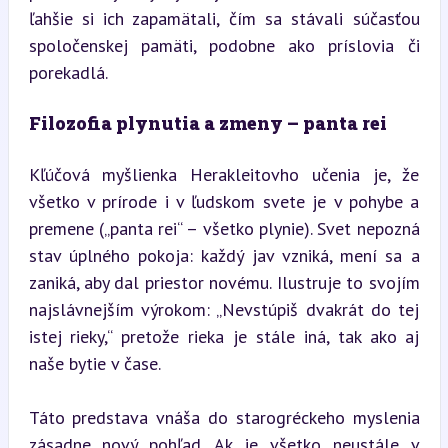
ľahšie si ich zapamätali, čím sa stávali súčasťou 
spoločenskej pamäti, podobne ako príslovia či 
porekadlá.
Filozofia plynutia a zmeny – panta rei
Kľúčová myšlienka Herakleitovho učenia je, že 
všetko v prírode i v ľudskom svete je v pohybe a 
premene („panta rei“ – všetko plynie). Svet nepozná 
stav úplného pokoja: každý jav vzniká, mení sa a 
zaniká, aby dal priestor novému. Ilustruje to svojím 
najslávnejším výrokom: „Nevstúpiš dvakrát do tej 
istej rieky,“ pretože rieka je stále iná, tak ako aj 
naše bytie v čase.
Táto predstava vnáša do starogréckeho myslenia 
zásadne nový pohľad. Ak je všetko neustále v 