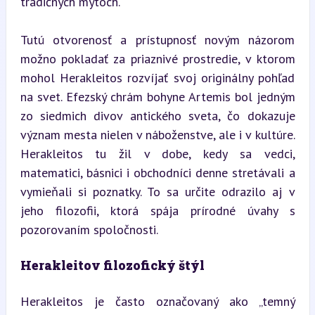
tradičných mýtoch.
Tutú otvorenosť a prístupnosť novým názorom 
možno pokladať za priaznivé prostredie, v ktorom 
mohol Herakleitos rozvíjať svoj originálny pohľad 
na svet. Efezský chrám bohyne Artemis bol jedným 
zo siedmich divov antického sveta, čo dokazuje 
význam mesta nielen v náboženstve, ale i v kultúre. 
Herakleitos tu žil v dobe, kedy sa vedci, 
matematici, básnici i obchodníci denne stretávali a 
vymieňali si poznatky. To sa určite odrazilo aj v 
jeho filozofii, ktorá spája prírodné úvahy s 
pozorovaním spoločnosti.
Herakleitov filozofický štýl
Herakleitos je často označovaný ako „temný 