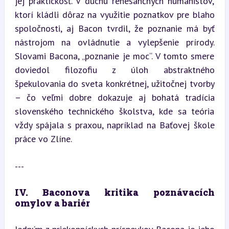
jej praktickosť. V duchu renesančných humanistov, 
ktorí kládli dôraz na využitie poznatkov pre blaho 
spoločnosti, aj Bacon tvrdil, že poznanie má byť 
nástrojom na ovládnutie a vylepšenie prírody. 
Slovami Bacona, „poznanie je moc“. V tomto smere 
doviedol filozofiu z úloh abstraktného 
špekulovania do sveta konkrétnej, užitočnej tvorby 
– čo veľmi dobre dokazuje aj bohatá tradícia 
slovenského technického školstva, kde sa teória 
vždy spájala s praxou, napríklad na Baťovej škole 
práce vo Zlíne.
---
IV. Baconova kritika poznávacích 
omylov a bariér