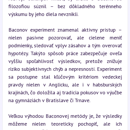
filozofiou súznil – bez dôkladného terénneho 
výskumu by jeho diela nevznikli.
Baconov experiment znamenal aktívny prístup – 
nielen pasívne pozorovať, ale cielene meniť 
podmienky, sledovať vplyv zásahov a tým overovať 
hypotézy. Takýto spôsob práce zabezpečuje oveľa 
vyššiu spoľahlivosť výsledkov, pretože znižuje 
riziko subjektívnych chýb a nepresností. Experiment 
sa postupne stal kľúčovým kritériom vedeckej 
pravdy nielen v Anglicku, ale i v habsburských 
krajinách, čo doložila aj tradícia pokusov vo výučbe 
na gymnáziách v Bratislave či Trnave.
Veľkou výhodou Baconovej metódy je, že výsledky 
môžeme nielen teoreticky pochopiť, ale ich 