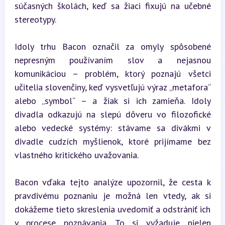
súčasných školách, keď sa žiaci fixujú na učebné 
stereotypy.
Idoly trhu Bacon označil za omyly spôsobené 
nepresným používaním slov a nejasnou 
komunikáciou – problém, ktorý poznajú všetci 
učitelia slovenčiny, keď vysvetľujú výraz „metafora“ 
alebo „symbol“ – a žiak si ich zamieňa. Idoly 
divadla odkazujú na slepú dôveru vo filozofické 
alebo vedecké systémy: stávame sa divákmi v 
divadle cudzích myšlienok, ktoré prijímame bez 
vlastného kritického uvažovania.
Bacon vďaka tejto analýze upozornil, že cesta k 
pravdivému poznaniu je možná len vtedy, ak si 
dokážeme tieto skreslenia uvedomiť a odstrániť ich 
v procese poznávania. To si vyžaduje nielen 