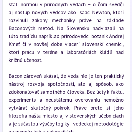
stali normou v prírodných vedách – o čom svedčí 
aj nástup nových vedcov ako Isaac Newton, ktorí 
rozvinuli zákony mechaniky práve na základe 
Baconových metód. Na Slovensku nadviazali na 
túto tradíciu napríklad prírodovedci botanik Andrej 
Kmeť či v novšej dobe viacerí slovenskí chemici, 
ktorí prácu v teréne a laboratóriách kládli nad 
knižnú učenosť.
Bacon zároveň ukázal, že veda nie je len praktický 
nástroj rozvoja spoločnosti, ale aj spôsob, ako 
zdokonaľovať samotného človeka. Bez úcty k faktu, 
experimentu a neustálemu overovaniu nemožno 
vytvárať skutočný pokrok. Práve preto si jeho 
filozofia našla miesto aj v slovenských učebniciach 
a je súčasťou výučby logiky i vedeckej metodológie 
na gymnáziách a univerzitách.