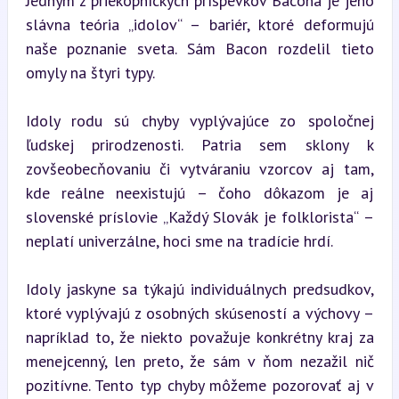
Jedným z priekopníckych príspevkov Bacona je jeho 
slávna teória „idolov“ – bariér, ktoré deformujú 
naše poznanie sveta. Sám Bacon rozdelil tieto 
omyly na štyri typy.
Idoly rodu sú chyby vyplývajúce zo spoločnej 
ľudskej prirodzenosti. Patria sem sklony k 
zovšeobecňovaniu či vytváraniu vzorcov aj tam, 
kde reálne neexistujú – čoho dôkazom je aj 
slovenské príslovie „Každý Slovák je folklorista“ – 
neplatí univerzálne, hoci sme na tradície hrdí.
Idoly jaskyne sa týkajú individuálnych predsudkov, 
ktoré vyplývajú z osobných skúseností a výchovy – 
napríklad to, že niekto považuje konkrétny kraj za 
menejcenný, len preto, že sám v ňom nezažil nič 
pozitívne. Tento typ chyby môžeme pozorovať aj v 