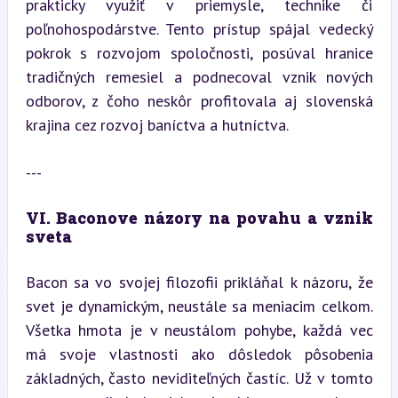
prakticky využiť v priemysle, technike či 
poľnohospodárstve. Tento prístup spájal vedecký 
pokrok s rozvojom spoločnosti, posúval hranice 
tradičných remesiel a podnecoval vznik nových 
odborov, z čoho neskôr profitovala aj slovenská 
krajina cez rozvoj baníctva a hutníctva.
---
VI. Baconove názory na povahu a vznik 
sveta
Bacon sa vo svojej filozofii prikláňal k názoru, že 
svet je dynamickým, neustále sa meniacim celkom. 
Všetka hmota je v neustálom pohybe, každá vec 
má svoje vlastnosti ako dôsledok pôsobenia 
základných, často neviditeľných častíc. Už v tomto 