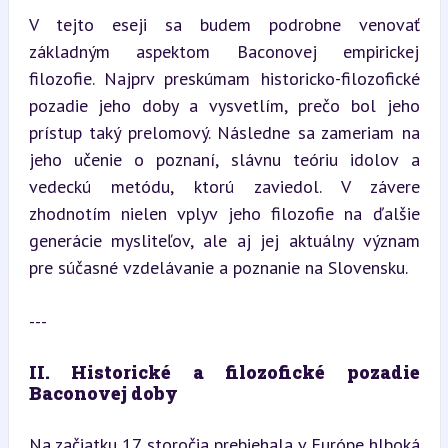
V tejto eseji sa budem podrobne venovať 
základným aspektom Baconovej empirickej 
filozofie. Najprv preskúmam historicko-filozofické 
pozadie jeho doby a vysvetlím, prečo bol jeho 
prístup taký prelomový. Následne sa zameriam na 
jeho učenie o poznaní, slávnu teóriu idolov a 
vedeckú metódu, ktorú zaviedol. V závere 
zhodnotím nielen vplyv jeho filozofie na ďalšie 
generácie mysliteľov, ale aj jej aktuálny význam 
pre súčasné vzdelávanie a poznanie na Slovensku.
---
II. Historické a filozofické pozadie 
Baconovej doby
Na začiatku 17. storočia prebiehala v Európe hlboká 