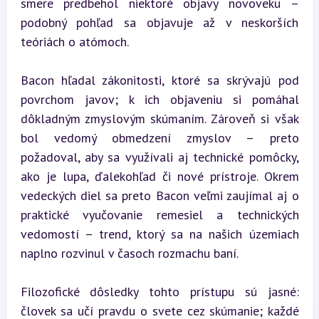
smere predbehol niektoré objavy novoveku – 
podobný pohľad sa objavuje až v neskorších 
teóriách o atómoch.
Bacon hľadal zákonitosti, ktoré sa skrývajú pod 
povrchom javov; k ich objaveniu si pomáhal 
dôkladným zmyslovým skúmaním. Zároveň si však 
bol vedomý obmedzení zmyslov – preto 
požadoval, aby sa využívali aj technické pomôcky, 
ako je lupa, ďalekohľad či nové prístroje. Okrem 
vedeckých diel sa preto Bacon veľmi zaujímal aj o 
praktické vyučovanie remesiel a technických 
vedomostí – trend, ktorý sa na našich územiach 
naplno rozvinul v časoch rozmachu baní.
Filozofické dôsledky tohto prístupu sú jasné: 
človek sa učí pravdu o svete cez skúmanie; každé 