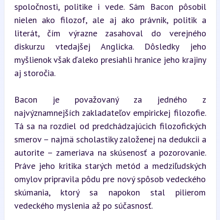
spoločnosti, politike i vede. Sám Bacon pôsobil 
nielen ako filozof, ale aj ako právnik, politik a 
literát, čím výrazne zasahoval do verejného 
diskurzu vtedajšej Anglicka. Dôsledky jeho 
myšlienok však ďaleko presiahli hranice jeho krajiny 
aj storočia.
Bacon je považovaný za jedného z 
najvýznamnejších zakladateľov empirickej filozofie. 
Tá sa na rozdiel od predchádzajúcich filozofických 
smerov – najmä scholastiky založenej na dedukcii a 
autorite – zameriava na skúsenosť a pozorovanie. 
Práve jeho kritika starých metód a medziľudských 
omylov pripravila pôdu pre nový spôsob vedeckého 
skúmania, ktorý sa napokon stal pilierom 
vedeckého myslenia až po súčasnosť.