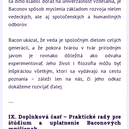
sa dlho kládol dôraz na univerzálnosť vzdelania, je 
Baconov spôsob myslenia základom rozvoja nielen 
vedeckých, ale aj spoločenských a humanitných 
odborov.
Bacon ukázal, že veda je spoločným dielom celých 
generácií, a že pokora tvárou v tvár prírodným 
javom je rovnako dôležitá ako odvaha 
experimentovať. Jeho život i filozofia môžu byť 
inšpiráciou všetkým, ktorí sa vydávajú na cestu 
poznania – záleží len na nás, či jeho odkaz 
dokážeme rozvíjať ďalej.
---
IX. Doplnková časť – Praktické rady pre 
štúdium a uplatnenie Baconových 
myšlienok