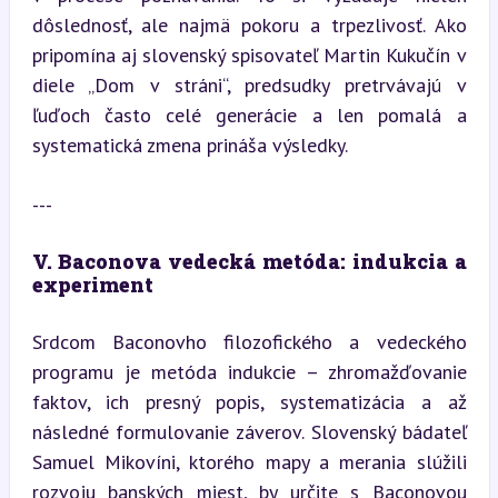
dôslednosť, ale najmä pokoru a trpezlivosť. Ako 
pripomína aj slovenský spisovateľ Martin Kukučín v 
diele „Dom v stráni“, predsudky pretrvávajú v 
ľuďoch často celé generácie a len pomalá a 
systematická zmena prináša výsledky.
---
V. Baconova vedecká metóda: indukcia a 
experiment
Srdcom Baconovho filozofického a vedeckého 
programu je metóda indukcie – zhromažďovanie 
faktov, ich presný popis, systematizácia a až 
následné formulovanie záverov. Slovenský bádateľ 
Samuel Mikovíni, ktorého mapy a merania slúžili 
rozvoju banských miest, by určite s Baconovou 