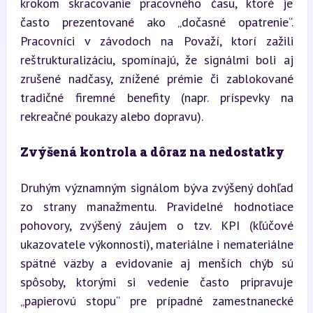
krokom skracovanie pracovného času, ktoré je 
často prezentované ako „dočasné opatrenie“. 
Pracovníci v závodoch na Považí, ktorí zažili 
reštrukturalizáciu, spomínajú, že signálmi boli aj 
zrušené nadčasy, znížené prémie či zablokované 
tradičné firemné benefity (napr. príspevky na 
rekreačné poukazy alebo dopravu).
Zvýšená kontrola a dôraz na nedostatky
Druhým významným signálom býva zvýšený dohľad 
zo strany manažmentu. Pravidelné hodnotiace 
pohovory, zvýšený záujem o tzv. KPI (kľúčové 
ukazovatele výkonnosti), materiálne i nemateriálne 
spätné väzby a evidovanie aj menších chýb sú 
spôsoby, ktorými si vedenie často pripravuje 
„papierovú stopu“ pre prípadné zamestnanecké 