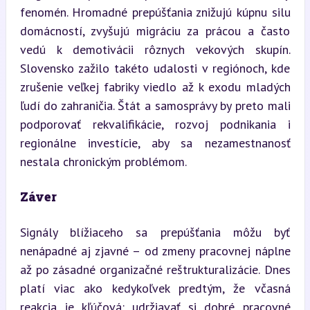
fenomén. Hromadné prepúšťania znižujú kúpnu silu 
domácností, zvyšujú migráciu za prácou a často 
vedú k demotivácii rôznych vekových skupín. 
Slovensko zažilo takéto udalosti v regiónoch, kde 
zrušenie veľkej fabriky viedlo až k exodu mladých 
ľudí do zahraničia. Štát a samosprávy by preto mali 
podporovať rekvalifikácie, rozvoj podnikania i 
regionálne investície, aby sa nezamestnanosť 
nestala chronickým problémom.
Záver
Signály blížiaceho sa prepúšťania môžu byť 
nenápadné aj zjavné – od zmeny pracovnej náplne 
až po zásadné organizačné reštrukturalizácie. Dnes 
platí viac ako kedykoľvek predtým, že včasná 
reakcia je kľúčová: udržiavať si dobré pracovné 