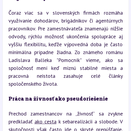
Čoraz viac sa v slovenských firmách rozmáha 
využívanie dohodárov, brigádnikov či agentúrnych 
pracovníkov. Pre zamestnávateľa znamenajú nižšie 
odvody, rýchlu možnosť ukončenia spolupráce aj 
vyššiu flexibilitu, keďže výpovedná doba je často 
minimálna prípadne žiadna. Zo známeho románu 
Ladislava Balleka "Pomocník" vieme, ako sa 
spoločnosť mení keď miznú stabilné miesta a 
pracovná neistota zasahuje celé články 
spoločenského života.
Práca na živnosť ako pseudoriešenie
Prechod zamestnancov na „živnosť“ sa zvykne 
predkladať 
ako cesta
 k sebarealizácii a slobode. V 
skutočnosti však často ide o skryté prepúšťanie, 