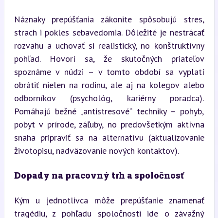
Náznaky prepúšťania zákonite spôsobujú stres, 
strach i pokles sebavedomia. Dôležité je nestrácať 
rozvahu a uchovať si realistický, no konštruktívny 
pohľad. Hovorí sa, že skutočných priateľov 
spoznáme v núdzi – v tomto období sa vyplatí 
obrátiť nielen na rodinu, ale aj na kolegov alebo 
odborníkov (psychológ, kariérny poradca). 
Pomáhajú bežné „antistresové“ techniky – pohyb, 
pobyt v prírode, záľuby, no predovšetkým aktívna 
snaha pripraviť sa na alternatívu (aktualizovanie 
životopisu, nadväzovanie nových kontaktov).
Dopady na pracovný trh a spoločnosť
Kým u jednotlivca môže prepúšťanie znamenať 
tragédiu, z pohľadu spoločnosti ide o závažný 