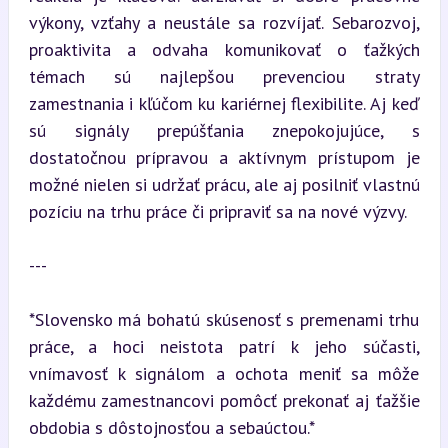
výkony, vzťahy a neustále sa rozvíjať. Sebarozvoj, 
proaktivita a odvaha komunikovať o ťažkých 
témach sú najlepšou prevenciou straty 
zamestnania i kľúčom ku kariérnej flexibilite. Aj keď 
sú signály prepúšťania znepokojujúce, s 
dostatočnou prípravou a aktívnym prístupom je 
možné nielen si udržať prácu, ale aj posilniť vlastnú 
pozíciu na trhu práce či pripraviť sa na nové výzvy.
---
*Slovensko má bohatú skúsenosť s premenami trhu 
práce, a hoci neistota patrí k jeho súčasti, 
vnímavosť k signálom a ochota meniť sa môže 
každému zamestnancovi pomôcť prekonať aj ťažšie 
obdobia s dôstojnosťou a sebaúctou.*