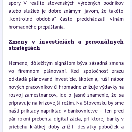
spory. V realite slovenských výrobných podnikov 
alebo služieb je dobre známym javom, že takéto 
„kontrolné obdobia“ často predchádzali vlnám 
hromadného prepúšťania.
Zmeny v investíciách a personálnych 
stratégiách
Nemenej dôležitým signálom býva zásadná zmena 
vo firemnom plánovaní. Keď spoločnosť zrazu 
odkladá plánované investície, školenia, ruší nábor 
nových pracovníkov či hromadne znižuje výdavky na 
rozvoj zamestnancov, ide o jasné znamenie, že sa 
pripravuje na krízovejší režim. Na Slovensku by sme 
našli príklady napríklad v bankovníctve – len pred 
pár rokmi prebehla digitalizácia, pri ktorej banky v 
priebehu krátkej doby znížili desiatky pobočiek a 