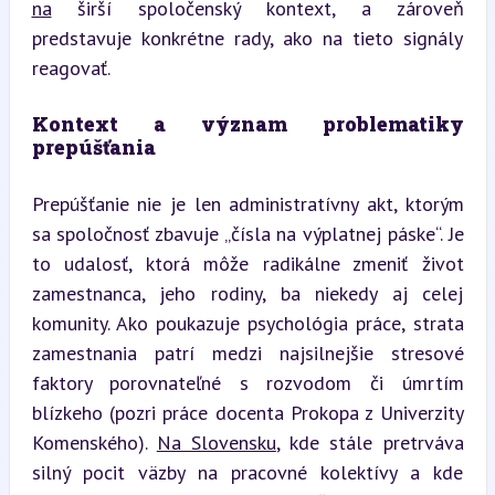
na
 širší spoločenský kontext, a zároveň 
predstavuje konkrétne rady, ako na tieto signály 
reagovať.
Kontext a význam problematiky 
prepúšťania
Prepúšťanie nie je len administratívny akt, ktorým 
sa spoločnosť zbavuje „čísla na výplatnej páske“. Je 
to udalosť, ktorá môže radikálne zmeniť život 
zamestnanca, jeho rodiny, ba niekedy aj celej 
komunity. Ako poukazuje psychológia práce, strata 
zamestnania patrí medzi najsilnejšie stresové 
faktory porovnateľné s rozvodom či úmrtím 
blízkeho (pozri práce docenta Prokopa z Univerzity 
Komenského). 
Na Slovensku
, kde stále pretrváva 
silný pocit väzby na pracovné kolektívy a kde 