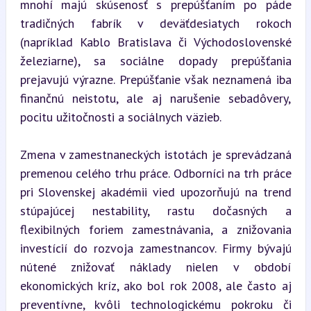
mnohí majú skúsenosť s prepúšťaním po páde 
tradičných fabrík v deväťdesiatych rokoch 
(napríklad Kablo Bratislava či Východoslovenské 
železiarne), sa sociálne dopady prepúšťania 
prejavujú výrazne. Prepúšťanie však neznamená iba 
finančnú neistotu, ale aj narušenie sebadôvery, 
pocitu užitočnosti a sociálnych väzieb.
Zmena v zamestnaneckých istotách je sprevádzaná 
premenou celého trhu práce. Odborníci na trh práce 
pri Slovenskej akadémii vied upozorňujú na trend 
stúpajúcej nestability, rastu dočasných a 
flexibilných foriem zamestnávania, a znižovania 
investícií do rozvoja zamestnancov. Firmy bývajú 
nútené znižovať náklady nielen v období 
ekonomických kríz, ako bol rok 2008, ale často aj 
preventívne, kvôli technologickému pokroku či 