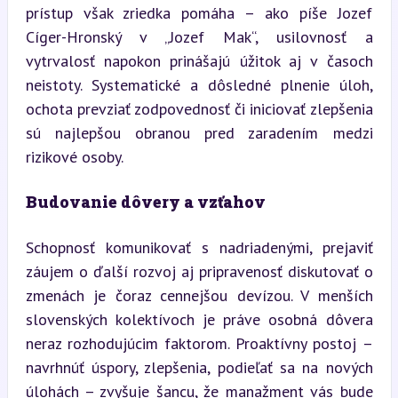
prístup však zriedka pomáha – ako píše Jozef 
Cíger-Hronský v „Jozef Mak“, usilovnosť a 
vytrvalosť napokon prinášajú úžitok aj v časoch 
neistoty. Systematické a dôsledné plnenie úloh, 
ochota prevziať zodpovednosť či iniciovať zlepšenia 
sú najlepšou obranou pred zaradením medzi 
rizikové osoby.
Budovanie dôvery a vzťahov
Schopnosť komunikovať s nadriadenými, prejaviť 
záujem o ďalší rozvoj aj pripravenosť diskutovať o 
zmenách je čoraz cennejšou devízou. V menších 
slovenských kolektívoch je práve osobná dôvera 
neraz rozhodujúcim faktorom. Proaktívny postoj – 
navrhnúť úspory, zlepšenia, podieľať sa na nových 
úlohách – zvyšuje šancu, že manažment vás bude 