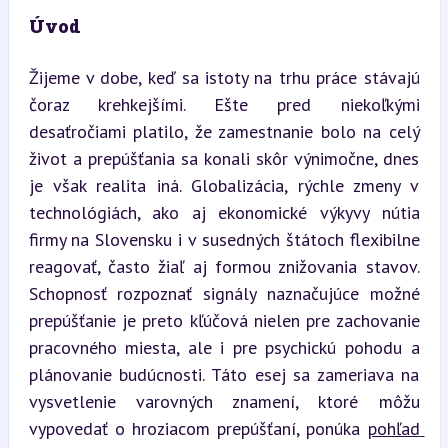
Úvod
Žijeme v dobe, keď sa istoty na trhu práce stávajú 
čoraz krehkejšími. Ešte pred niekoľkými 
desaťročiami platilo, že zamestnanie bolo na celý 
život a prepúšťania sa konali skôr výnimočne, dnes 
je však realita iná. Globalizácia, rýchle zmeny v 
technológiách, ako aj ekonomické výkyvy nútia 
firmy na Slovensku i v susedných štátoch flexibilne 
reagovať, často žiaľ aj formou znižovania stavov. 
Schopnosť rozpoznať signály naznačujúce možné 
prepúšťanie je preto kľúčová nielen pre zachovanie 
pracovného miesta, ale i pre psychickú pohodu a 
plánovanie budúcnosti. Táto esej sa zameriava na 
vysvetlenie varovných znamení, ktoré môžu 
vypovedať o hroziacom prepúšťaní, ponúka 
pohľad 