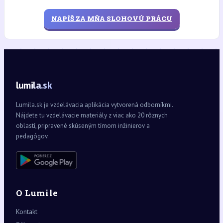
NAPÍŠ ZA MŇA SLOHOVÚ PRÁCU
lumila.sk
Lumila.sk je vzdelávacia aplikácia vytvorená odborníkmi.
Nájdete tu vzdelávacie materiály z viac ako 20 rôznych
oblastí, pripravené skúseným tímom inžinierov a
pedagógov.
O Lumile
Kontakt