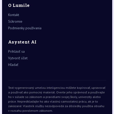
O Lumile
Kontakt
Súkromie
Podmienky používania
Asystent AI
Prihlásiť sa
Vytvoriť účet
Hľadať
Text vygenerovaný umelou inteligenciou môžete kopírovať, upravovať
a používať ako pomocný materiál. Overte jeho správnosť a používajte
ho v súlade so zákonom a pravidlami svojej školy, univerzity alebo
práce. Nepredkladajte ho ako vlastnú samostatnú prácu, ak je to
zakázané. Vlastník služby nezodpovedá za dôsledky použitia obsahu
v rozsahu povolenom zákonom.