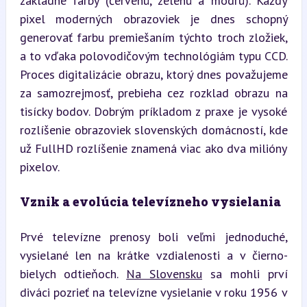
základné farby (červenú, zelenú a modrú). Každý 
pixel moderných obrazoviek je dnes schopný 
generovať farbu premiešaním týchto troch zložiek, 
a to vďaka polovodičovým technológiám typu CCD. 
Proces digitalizácie obrazu, ktorý dnes považujeme 
za samozrejmosť, prebieha cez rozklad obrazu na 
tisícky bodov. Dobrým príkladom z praxe je vysoké 
rozlíšenie obrazoviek slovenských domácností, kde 
už FullHD rozlíšenie znamená viac ako dva milióny 
pixelov.
Vznik a evolúcia televízneho vysielania
Prvé televízne prenosy boli veľmi jednoduché, 
vysielané len na krátke vzdialenosti a v čierno-
bielych odtieňoch. 
Na Slovensku
 sa mohli prví 
diváci pozrieť na televízne vysielanie v roku 1956 v 