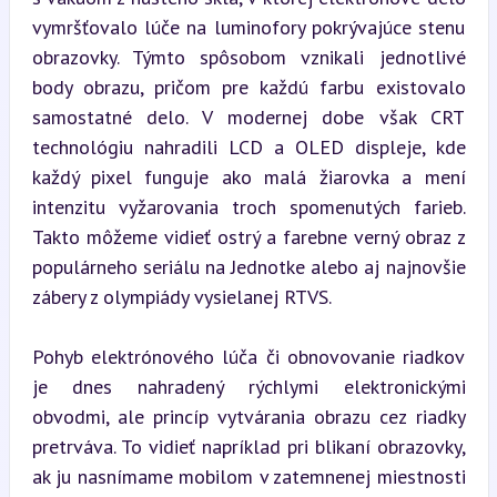
vymršťovalo lúče na luminofory pokrývajúce stenu 
obrazovky. Týmto spôsobom vznikali jednotlivé 
body obrazu, pričom pre každú farbu existovalo 
samostatné delo. V modernej dobe však CRT 
technológiu nahradili LCD a OLED displeje, kde 
každý pixel funguje ako malá žiarovka a mení 
intenzitu vyžarovania troch spomenutých farieb. 
Takto môžeme vidieť ostrý a farebne verný obraz z 
populárneho seriálu na Jednotke alebo aj najnovšie 
zábery z olympiády vysielanej RTVS.
Pohyb elektrónového lúča či obnovovanie riadkov 
je dnes nahradený rýchlymi elektronickými 
obvodmi, ale princíp vytvárania obrazu cez riadky 
pretrváva. To vidieť napríklad pri blikaní obrazovky, 
ak ju nasnímame mobilom v zatemnenej miestnosti 