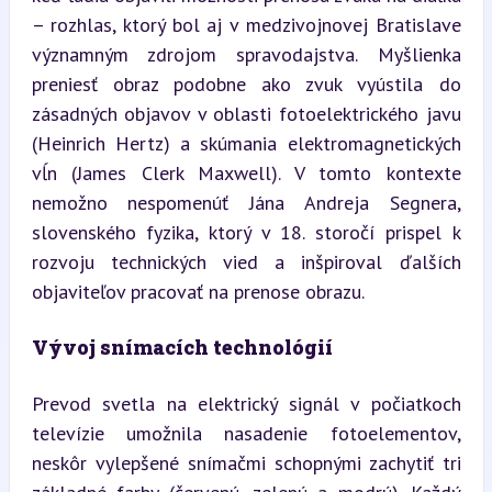
– rozhlas, ktorý bol aj v medzivojnovej Bratislave 
významným zdrojom spravodajstva. Myšlienka 
preniesť obraz podobne ako zvuk vyústila do 
zásadných objavov v oblasti fotoelektrického javu 
(Heinrich Hertz) a skúmania elektromagnetických 
vĺn (James Clerk Maxwell). V tomto kontexte 
nemožno nespomenúť Jána Andreja Segnera, 
slovenského fyzika, ktorý v 18. storočí prispel k 
rozvoju technických vied a inšpiroval ďalších 
objaviteľov pracovať na prenose obrazu.
Vývoj snímacích technológií
Prevod svetla na elektrický signál v počiatkoch 
televízie umožnila nasadenie fotoelementov, 
neskôr vylepšené snímačmi schopnými zachytiť tri 