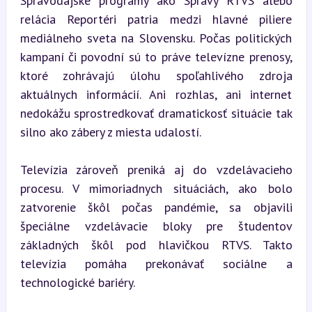
Spravodajské programy ako Správy RTVS alebo 
relácia Reportéri patria medzi hlavné piliere 
mediálneho sveta na Slovensku. Počas politických 
kampaní či povodní sú to práve televízne prenosy, 
ktoré zohrávajú úlohu spoľahlivého zdroja 
aktuálnych informácií. Ani rozhlas, ani internet 
nedokážu sprostredkovať dramatickosť situácie tak 
silno ako zábery z miesta udalostí.
Televízia zároveň preniká aj do vzdelávacieho 
procesu. V mimoriadnych situáciách, ako bolo 
zatvorenie škôl počas pandémie, sa objavili 
špeciálne vzdelávacie bloky pre študentov 
základných škôl pod hlavičkou RTVS. Takto 
televízia pomáha prekonávať sociálne a 
technologické bariéry.