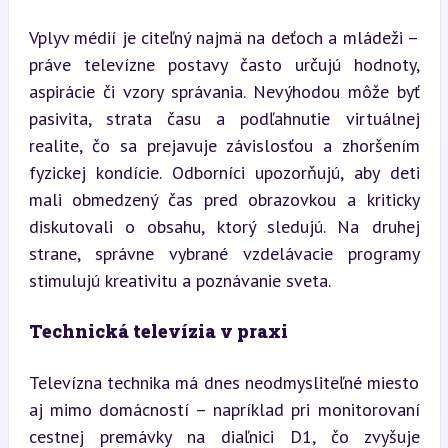
Vplyv médií je citeľný najmä na deťoch a mládeži – 
práve televízne postavy často určujú hodnoty, 
aspirácie či vzory správania. Nevýhodou môže byť 
pasivita, strata času a podľahnutie virtuálnej 
realite, čo sa prejavuje závislosťou a zhoršením 
fyzickej kondície. Odborníci upozorňujú, aby deti 
mali obmedzený čas pred obrazovkou a kriticky 
diskutovali o obsahu, ktorý sledujú. Na druhej 
strane, správne vybrané vzdelávacie programy 
stimulujú kreativitu a poznávanie sveta.
Technická televízia v praxi
Televízna technika má dnes neodmysliteľné miesto 
aj mimo domácností – napríklad pri monitorovaní 
cestnej premávky na diaľnici D1, čo zvyšuje 