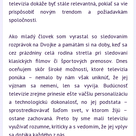
televízia dokáže byť stále relevantná, pokiaľ sa vie 
prispôsobiť novým trendom a požiadavkám 
spoločnosti.
Ako mladý človek som vyrastal so sledovaním 
rozprávok na Dvojke a pamätám si na doby, keď sa 
cez prázdniny celá rodina stretla pri sledovaní 
klasických filmov či športových prenosov. Dnes 
oceňujem skôr široké možnosti, ktoré televízia 
ponúka – nemalo by nám však uniknúť, že jej 
význam sa nemení, len sa vyvíja. Budúcnosť 
televízie zrejme prinesie ešte väčšiu personalizáciu 
a technologickú dokonalosť, no jej podstata – 
sprostredkovávať ľuďom svet, v ktorom žijú – 
ostane zachovaná. Preto by sme mali televíziu 
využívať rozumne, kriticky a s vedomím, že jej vplyv 
sa dotýka každého z nás.