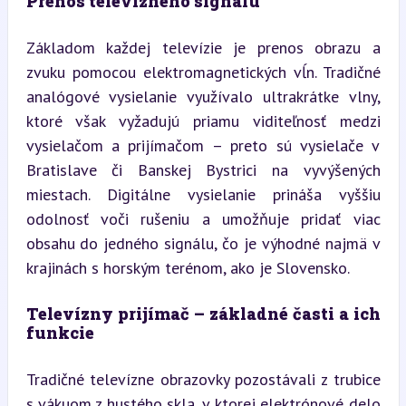
Prenos televízneho signálu
Základom každej televízie je prenos obrazu a 
zvuku pomocou elektromagnetických vĺn. Tradičné 
analógové vysielanie využívalo ultrakrátke vlny, 
ktoré však vyžadujú priamu viditeľnosť medzi 
vysielačom a prijímačom – preto sú vysielače v 
Bratislave či Banskej Bystrici na vyvýšených 
miestach. Digitálne vysielanie prináša vyššiu 
odolnosť voči rušeniu a umožňuje pridať viac 
obsahu do jedného signálu, čo je výhodné najmä v 
krajinách s horským terénom, ako je Slovensko.
Televízny prijímač – základné časti a ich 
funkcie
Tradičné televízne obrazovky pozostávali z trubice 
s vákuom z hustého skla, v ktorej elektrónové delo 