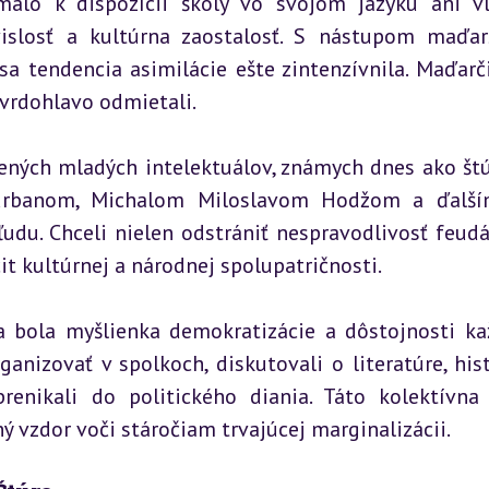
alo k dispozícii školy vo svojom jazyku ani vl
vislosť a kultúrna zaostalosť. S nástupom maďar
sa tendencia asimilácie ešte zintenzívnila. Maďarči
tvrdohlavo odmietali.
ených mladých intelektuálov, známych dnes ako štúr
urbanom, Michalom Miloslavom Hodžom a ďalšími
udu. Chceli nielen odstrániť nespravodlivosť feudá
it kultúrnej a národnej spolupatričnosti.
 bola myšlienka demokratizácie a dôstojnosti ka
ganizovať v spolkoch, diskutovali o literatúre, histó
enikali do politického diania. Táto kolektívna 
ý vzdor voči stáročiam trvajúcej marginalizácii.