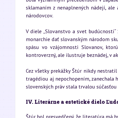
sklamaním z nenaplnených nádejí, ale a
národovcov.
V diele „Slovanstvo a svet budúcnosti“ 
monarchie dať slovanským národom skut
spásu vo vzájomnosti Slovanov, ktorú 
kontroverzný, ale ilustruje beznádej, v a
Cez všetky prekážky Štúr nikdy nestratil
tragédiou aj nepochopením, zanechala hl
slovenských práv stala trvalou súčasťou
IV. Literárne a estetické dielo Ľud
Štúr bol presvedčený, že literatúra má 