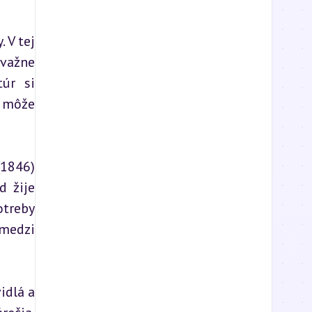
V tej 
važne 
úr si 
 môže 
1846) 
 žije 
treby 
medzi 
dlá a 