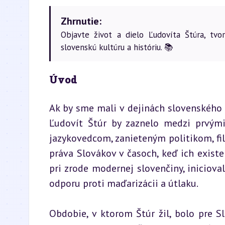
Zhrnutie:
Objavte život a dielo Ľudovíta Štúra, tvo
slovenskú kultúru a históriu. 📚
Úvod
Ak by sme mali v dejinách slovenského n
Ľudovít Štúr by zaznelo medzi prvými
jazykovedcom, zanieteným politikom, fi
práva Slovákov v časoch, keď ich existe
pri zrode modernej slovenčiny, iniciova
odporu proti maďarizácii a útlaku.
Obdobie, v ktorom Štúr žil, bolo pre 