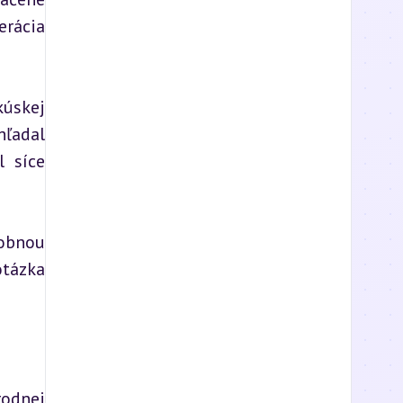
rácia 
úskej 
ľadal 
 síce 
obnou 
tázka 
odnej 