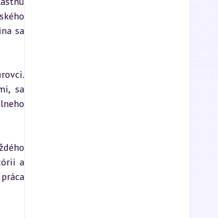
astnú 
ského 
na sa 
ovci. 
, sa 
lneho 
ždého 
rii a 
práca 