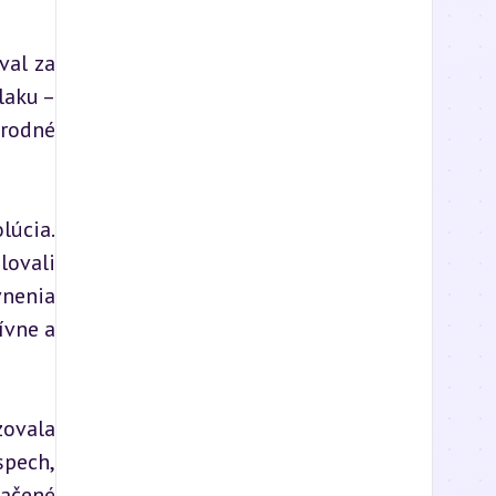
al za 
aku – 
rodné 
úcia. 
ovali 
nenia 
vne a 
vala 
pech, 
ačené 