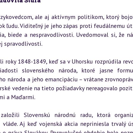
Ľudovíta Štúra
zykovedcom, ale aj aktívnym politikom, ktorý bojov
 ľudu. Viditeľný je jeho zápas proti feudálnemu útl
ia, biede a nespravodlivosti. Uvedomoval si, že ná
j spravodlivosti.
li roky 1848-1849, keď sa v Uhorsku rozprúdila revol
iadosti slovenského národa, ktoré jasne formul
ho národa a jeho emancipáciu – vrátane zrovnopráv
rské vedenie na tieto požiadavky nereagovalo pozití
mi a Maďarmi.
ožili Slovenskú národnú radu, ktorá organizo
vláde. Aj keď vojenská akcia nepriniesla trvalý ús
o práva Slovákov. Porevolučné obdobie bolo pozn