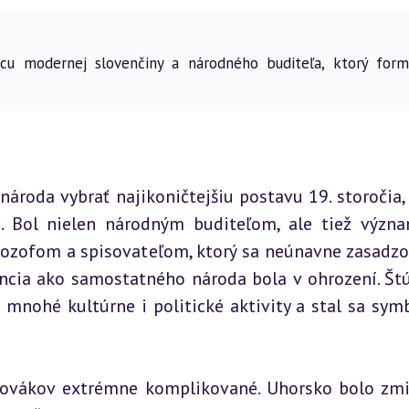
rcu modernej slovenčiny a národného buditeľa, ktorý form
ároda vybrať najikoničtejšiu postavu 19. storočia,
. Bol nielen národným buditeľom, ale tiež význ
lozofom a spisovateľom, ktorý sa neúnavne zasadzov
ncia ako samostatného národa bola v ohrození. Štúr
l mnohé kultúrne i politické aktivity a stal sa sym
Slovákov extrémne komplikované. Uhorsko bolo zmi