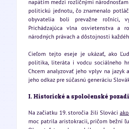
napätím medzi rozličnými národnosťami, p
politickú jednotu, čo znamenalo potláč
obyvatelia boli prevažne roľníci, v
Prichádzajúca vlna osvietenstva a r
národných právach a dôstojnosti každéh
Cieľom tejto eseje je ukázať, ako Ľud
politika, literáta i vodcu sociálneho 
Chcem analyzovať jeho vplyv na jazyk a 
jeho odkaz pre súčasnú generáciu Slová
I. Historické a spoločenské pozad
Na začiatku 19. storočia žili Slováci 
ako
moc patrila aristokracii, pričom bežní ľ