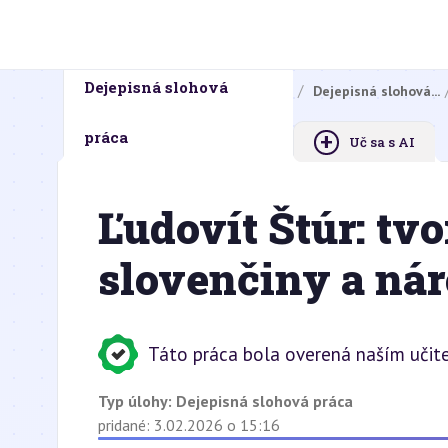
Dejepisná slohová
Domovská stránka
Domáce úlohy
Dejepisná slohová...
+
práca
Uč sa s AI
Ľudovít Štúr: tv
slovenčiny a nár
Táto práca bola overená naším učit
Typ úlohy:
Dejepisná slohová práca
pridané: 3.02.2026 o 15:16