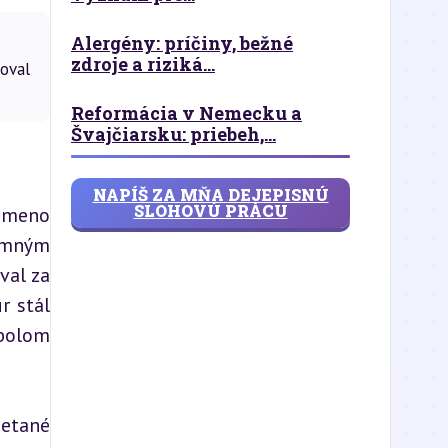
Alergény: príčiny, bežné
zdroje a riziká...
oval
Reformácia v Nemecku a
Švajčiarsku: priebeh,...
NAPÍŠ ZA MŇA DEJEPISNÚ
SLOHOVÚ PRÁCU
 meno 
amným 
al za 
 stál 
bolom 
etané 