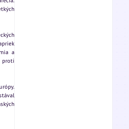
ečia. 
tkých 
ckých 
priek 
mia a 
proti 
rópy. 
tával 
ských 