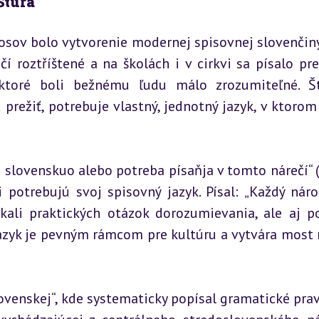
Štúra
sov bolo vytvorenie modernej spisovnej slovenčiny. 
 roztříštené a na školách i v cirkvi sa písalo pre
 ktoré boli bežnému ľudu málo zrozumiteľné. Št
prežiť, potrebuje vlastný, jednotný jazyk, v ktorom
slovenskuo alebo potreba písaňja v tomto nárečí“ (
potrebujú svoj spisovný jazyk. Písal: „Každý národ
kali praktických otázok dorozumievania, ale aj po
zyk je pevným rámcom pre kultúru a vytvára most 
venskej“, kde systematicky popísal gramatické pravi