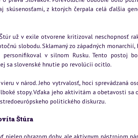
j skúsenosťami, z ktorých čerpala celá ďalšia gene
Štúr už v exile otvorene kritizoval neschopnosť rak
očnú slobodu. Sklamaný zo západných monarchií, h
personifikoval v silnom Rusku. Tento postoj bol
kej sa slovenské hnutie po revolúcii ocitlo.
 vieru v národ. Jeho vytrvalosť, hoci sprevádzaná os
boké stopy. Vďaka jeho aktivitám a obetavosti sa o
 stredoeurópskeho politického diskurzu.
ovíta Štúra
byť nielen obrazom doby, ale aktívnym nástrojom nár