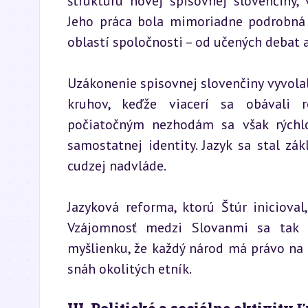
štruktúru novej spisovnej slovenčiny, 
Jeho práca bola mimoriadne podrobná a
oblastí spoločnosti – od učených debat 
Uzákonenie spisovnej slovenčiny vyvolal
kruhov, keďže viacerí sa obávali ro
počiatočným nezhodám sa však rýchlo
samostatnej identity. Jazyk sa stal z
cudzej nadvláde.
Jazyková reforma, ktorú Štúr inicioval,
Vzájomnosť medzi Slovanmi sa tak ma
myšlienku, že každý národ má právo na 
snáh okolitých etník.