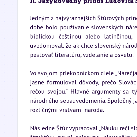
II. Jazykovedný prínos Ľudovíta 
Jedným z najvýraznejších Štúrových príno
dobe bolo používanie slovenských nárečí
biblickou češtinou alebo latinčinou,
uvedomoval, že ak chce slovenský národ 
pestovať literatúru, vzdelanie a osvetu.
Vo svojom priekopníckom diele „Nárečja 
jasne formuloval dôvody, prečo Slováci 
rečou svojou.“ Hlavné argumenty sa tý
národného sebauvedomenia. Spoločný ja
rozličnými vrstvami národa.
Následne Štúr vypracoval „Náuku reči slo