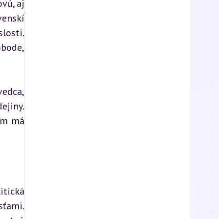
ú, aj 
enskí 
osti. 
bode, 
edca, 
jiny. 
am má 
tická 
ťami. 