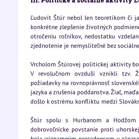
III. Politické a sociálne aktivity 
Ľudovít Štúr nebol len teoretikom či ja
konkrétne zlepšenie životných podmienok
otročeniu roľníkov, nedostatku vzdelan
zjednotenie je nemysliteľné bez sociálne
Vrcholom Štúrovej politickej aktivity bo
V revolučnom ovzduší vznikli tzv. Ž
požiadavky na rovnoprávnosť slovenské
jazyka a zrušenia poddanstva. Žiaľ, maďa
došlo k ostrému konfliktu medzi Slovák
Štúr spolu s Hurbanom a Hodžom zal
dobrovoľnícke povstanie proti uhorskej 
bola významným precedensom v zápase 