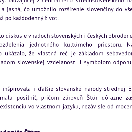
vychádzajúcej z centrálneho stredoslovenského nár
 jasná, čo umožnilo rozšírenie slovenčiny do vše
až po každodenný život.
o diskusie v radoch slovenských i českých obrodene
zdelenia jednotného kultúrneho priestoru. Na
 ukázalo, že vlastná reč je základom sebavedo
ákladom slovenskej vzdelanosti i symbolom odporu 
 inšpirovala i ďalšie slovanské národy strednej Eu
la posilniť, pričom zároveň Štúr dôrazne zas
existenciu vo vlastnom jazyku, nezávisle od mocen