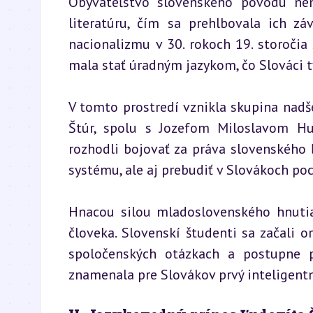
Obyvateľstvo slovenského pôvodu nem
literatúru, čím sa prehlbovala ich zá
nacionalizmu v 30. rokoch 19. storočia 
mala stať úradným jazykom, čo Slováci 
V tomto prostredí vznikla skupina nadš
Štúr, spolu s Jozefom Miloslavom H
rozhodli bojovať za práva slovenského ľ
systému, ale aj prebudiť v Slovákoch poc
Hnacou silou mladoslovenského hnutia
človeka. Slovenskí študenti sa začali or
spoločenských otázkach a postupne pr
znamenala pre Slovákov prvý inteligentn