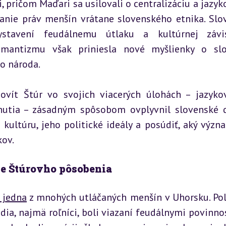
ričom Maďari sa usilovali o centralizáciu a jazykov
anie práv menšín vrátane slovenského etnika. Slov
ystavení feudálnemu útlaku a kultúrnej závisl
omantizmu však priniesla nové myšlienky o slo
o národa.
ovít Štúr vo svojich viacerých úlohách – jazykov
hnutia – zásadným spôsobom ovplyvnil slovenské de
kultúru, jeho politické ideály a posúdiť, aký význ
kov.
ie Štúrovho pôsobenia
 jedna
 z mnohých utláčaných menšín v Uhorsku. Poli
udia, najmä roľníci, boli viazaní feudálnymi povinnos