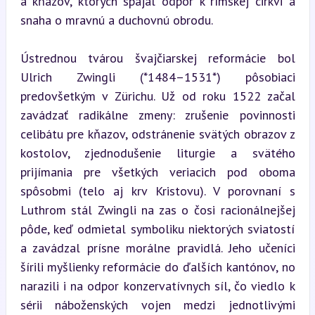
a kňazov, ktorých spájal odpor k rímskej cirkvi a 
snaha o mravnú a duchovnú obrodu.
Ústrednou tvárou švajčiarskej reformácie bol 
Ulrich Zwingli (*1484–1531*) pôsobiaci 
predovšetkým v Zürichu. Už od roku 1522 začal 
zavádzať radikálne zmeny: zrušenie povinnosti 
celibátu pre kňazov, odstránenie svätých obrazov z 
kostolov, zjednodušenie liturgie a svätého 
prijímania pre všetkých veriacich pod oboma 
spôsobmi (telo aj krv Kristovu). V porovnaní s 
Luthrom stál Zwingli na zas o čosi racionálnejšej 
pôde, keď odmietal symboliku niektorých sviatostí 
a zavádzal prísne morálne pravidlá. Jeho učeníci 
šírili myšlienky reformácie do ďalších kantónov, no 
narazili i na odpor konzervatívnych síl, čo viedlo k 
sérii náboženských vojen medzi jednotlivými 