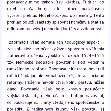
postavený mimo zákon (tzv. klatba), Fridrich ho 
ukryl na Wartburgu, kde Luther medzičasom 
vytvoril preklad Nového zákona do nemčiny. Tento 
preklad položil základy spisovnej nemčiny a stal sa 
míľnikom pre vývoj nemeckej kultúry a vzdelanosti.
Reformácia však nemala len teologický aspekt – 
zasiahla tiež spoločenský život. Vplyvom rozšírenia 
Lutherovho učenia vypuklo v rokoch 1524–1525 
tzv. Nemecké sedliacke povstanie. Pod vedením 
radikálneho teológa Thomasa Müntzera povstali 
roľníci žiadajúc nielen náboženské, ale aj sociálne 
reformy: zrušenie nevoľníctva, voľnú pastvu, nižšie 
dane. Povstanie však bolo krvavo potlačené 
vojskami šľachty a jeho účastníci boli popravovaní, 
čo poukazuje na limity vtedajšieho spoločenského 
poriadku. Z radikálnych kruhov však povstali aj 