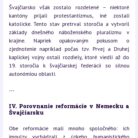
Švajčiarsko však zostalo rozdelené – niektoré 
kantóny prijali protestantizmus, iné zostali 
katolícke. Tento stav pretrval storočia a vytvoril 
základy dnešného náboženského pluralizmu v 
krajine. Napriek opakovaným pokusom o 
zjednotenie napríklad počas tzv. Prvej a Druhej 
kaplickej vojny ostali rozdiely, ktoré viedli až do 
19. storočia k švajčiarskej federácii so silnou 
autonómiou oblastí.
---
IV. Porovnanie reformácie v Nemecku a 
Švajčiarsku
Obe reformácie mali mnoho spoločného: ich 
impulzy vychádzali z úzkeho humanistického 