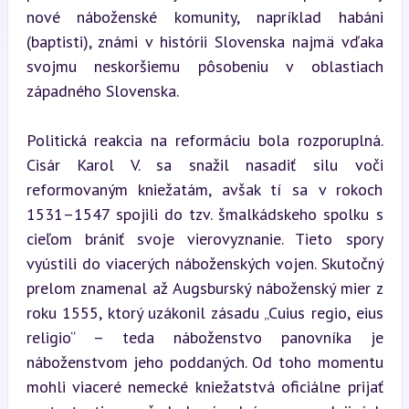
nové náboženské komunity, napríklad habáni 
(baptisti), známi v histórii Slovenska najmä vďaka 
svojmu neskoršiemu pôsobeniu v oblastiach 
západného Slovenska.
Politická reakcia na reformáciu bola rozporuplná. 
Cisár Karol V. sa snažil nasadiť silu voči 
reformovaným kniežatám, avšak tí sa v rokoch 
1531–1547 spojili do tzv. šmalkádskeho spolku s 
cieľom brániť svoje vierovyznanie. Tieto spory 
vyústili do viacerých náboženských vojen. Skutočný 
prelom znamenal až Augsburský náboženský mier z 
roku 1555, ktorý uzákonil zásadu „Cuius regio, eius 
religio“ – teda náboženstvo panovníka je 
náboženstvom jeho poddaných. Od toho momentu 
mohli viaceré nemecké kniežatstvá oficiálne prijať 