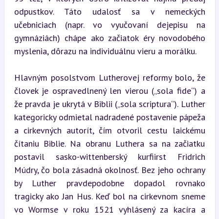
odpustkov. Táto udalosť sa v nemeckých 
učebniciach (napr. vo vyučovaní dejepisu na 
gymnáziách) chápe ako začiatok éry novodobého 
myslenia, dôrazu na individuálnu vieru a morálku.
Hlavným posolstvom Lutherovej reformy bolo, že 
človek je ospravedlnený len vierou („sola fide“) a 
že pravda je ukrytá v Biblii („sola scriptura“). Luther 
kategoricky odmietal nadradené postavenie pápeža 
a cirkevných autorít, čím otvoril cestu laickému 
čítaniu Biblie. Na obranu Luthera sa na začiatku 
postavil sasko-wittenberský kurfiirst Fridrich 
Múdry, čo bola zásadná okolnosť. Bez jeho ochrany 
by Luther pravdepodobne dopadol rovnako 
tragicky ako Jan Hus. Keď bol na cirkevnom sneme 
vo Wormse v roku 1521 vyhlásený za kacíra a 