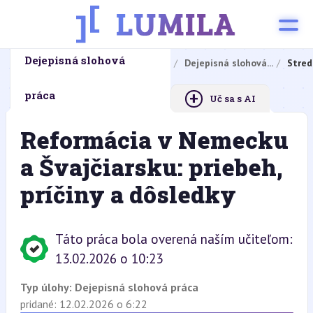
Dejepisná slohová
Domovská stránka
Domáce úlohy
Dejepisná slohová...
Stred
+
práca
Uč sa s AI
Reformácia v Nemecku
a Švajčiarsku: priebeh,
príčiny a dôsledky
Táto práca bola overená naším učiteľom:
13.02.2026 o 10:23
Typ úlohy:
Dejepisná slohová práca
pridané: 12.02.2026 o 6:22