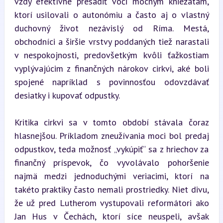
vždy efektívne presadiť voči mocným kniežatám, 
ktorí usilovali o autonómiu a často aj o vlastný 
duchovný život nezávislý od Ríma. Mestá, 
obchodníci a širšie vrstvy poddaných tiež narastali 
v nespokojnosti, predovšetkým kvôli ťažkostiam 
vyplývajúcim z finančných nárokov cirkvi, aké boli 
spojené napríklad s povinnosťou odovzdávať 
desiatky i kupovať odpustky.
Kritika cirkvi sa v tomto období stávala čoraz 
hlasnejšou. Príkladom zneužívania moci bol predaj 
odpustkov, teda možnosť „vykúpiť“ sa z hriechov za 
finančný príspevok, čo vyvolávalo pohoršenie 
najmä medzi jednoduchými veriacimi, ktorí na 
takéto praktiky často nemali prostriedky. Niet divu, 
že už pred Lutherom vystupovali reformátori ako 
Jan Hus v Čechách, ktorí síce neuspeli, avšak 