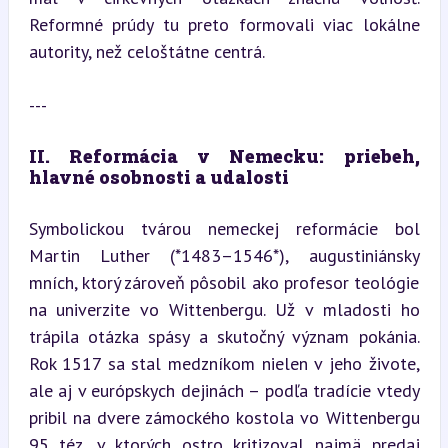
Reformné prúdy tu preto formovali viac lokálne 
autority, než celoštátne centrá.
---
II. Reformácia v Nemecku: priebeh, 
hlavné osobnosti a udalosti
Symbolickou tvárou nemeckej reformácie bol 
Martin Luther (*1483–1546*), augustiniánsky 
mních, ktorý zároveň pôsobil ako profesor teológie 
na univerzite vo Wittenbergu. Už v mladosti ho 
trápila otázka spásy a skutočný význam pokánia. 
Rok 1517 sa stal medzníkom nielen v jeho živote, 
ale aj v európskych dejinách – podľa tradície vtedy 
pribil na dvere zámockého kostola vo Wittenbergu 
95 téz, v ktorých ostro kritizoval najmä predaj 