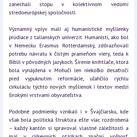
zanechali stopu v kolektívnom vedomí 
stredoeurópskej spoločnosti.
Významný vplyv mali aj humanistické myšlienky 
prúdiace z talianskych univerzít. Humanisti, ako bol 
v Nemecku Erasmus Rotterdamský, zdôrazňovali 
potrebu návratu k čistým prameňom viery, teda k 
Biblii v pôvodných jazykoch. Šírenie kníhtlače, ktorá 
bola vynájdená v Mohuči len niekoľko desaťročí 
pred vypuknutím reformácie, uľahčilo rýchlu 
cirkuláciu týchto nových myšlienok i textov medzi 
širokými vrstvami obyvateľstva.
Podobné podmienky vznikali i v Švajčiarsku, kde 
však bola politická štruktúra ešte viac rozdrobená 
– každý kantón si spravoval vlastné záležitosti a 
mal v cirkevných otázkach značnú voľnosť. 