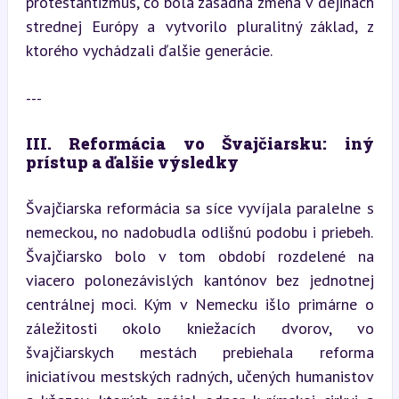
protestantizmus, čo bola zásadná zmena v dejinách 
strednej Európy a vytvorilo pluralitný základ, z 
ktorého vychádzali ďalšie generácie.
---
III. Reformácia vo Švajčiarsku: iný 
prístup a ďalšie výsledky
Švajčiarska reformácia sa síce vyvíjala paralelne s 
nemeckou, no nadobudla odlišnú podobu i priebeh. 
Švajčiarsko bolo v tom období rozdelené na 
viacero polonezávislých kantónov bez jednotnej 
centrálnej moci. Kým v Nemecku išlo primárne o 
záležitosti okolo kniežacích dvorov, vo 
švajčiarskych mestách prebiehala reforma 
iniciatívou mestských radných, učených humanistov 