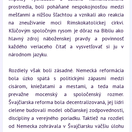
prostredia, boli poháňané nespokojnosťou medzi 
mešťanmi a nižšou šľachtou a vznikali ako reakcia 
na zneužívanie moci Rímskokatolíckej cirkvi. 
Kľúčovým spoločným rysom je dôraz na Bibliu ako 
hlavný zdroj náboženskej pravdy a povinnosť 
každého veriaceho čítať a vysvetľovať si ju v 
národnom jazyku.
Rozdiely však boli zásadné. Nemecká reformácia 
bola úzko spätá s politickými zápasmi medzi 
cisárom, kniežatami a mestami, a teda mala 
prevažne mocenský a spoločenský rozmer. 
Švajčiarska reforma bola decentralizovaná, jej lídri 
cielene budovali model občianskej zodpovednosti, 
disciplíny a verejného poriadku. Taktiež na rozdiel 
od Nemecka zohrávala v Švajčiarsku väčšiu úlohu 