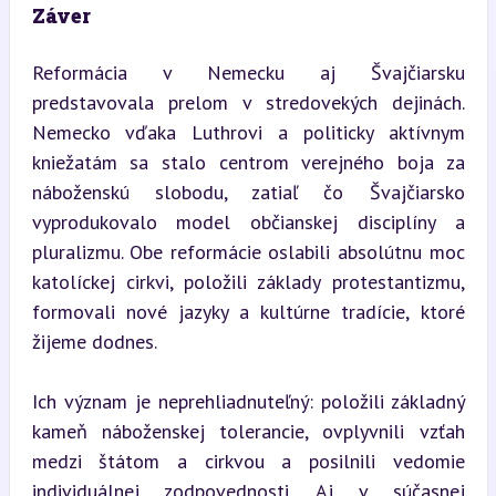
Záver
Reformácia v Nemecku aj Švajčiarsku 
predstavovala prelom v stredovekých dejinách. 
Nemecko vďaka Luthrovi a politicky aktívnym 
kniežatám sa stalo centrom verejného boja za 
náboženskú slobodu, zatiaľ čo Švajčiarsko 
vyprodukovalo model občianskej disciplíny a 
pluralizmu. Obe reformácie oslabili absolútnu moc 
katolíckej cirkvi, položili základy protestantizmu, 
formovali nové jazyky a kultúrne tradície, ktoré 
žijeme dodnes.
Ich význam je neprehliadnuteľný: položili základný 
kameň náboženskej tolerancie, ovplyvnili vzťah 
medzi štátom a cirkvou a posilnili vedomie 
individuálnej zodpovednosti. Aj v súčasnej 