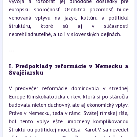
vývoja a rozobrať jej dlhodobé dôsledky pre 
európsku spoločnosť. Osobitná pozornosť bude 
venovaná vplyvu na jazyk, kultúru a politickú 
štruktúru, ktoré sú aj v súčasnosti 
neprehliadnuteľné, a to i v slovenských dejinách.
---
I. Predpoklady reformácie v Nemecku a 
Švajčiarsku
V predvečer reformácie dominovala v strednej 
Európe Rímskokatolícka cirkev, ktorá si po stáročia 
budovala nielen duchovný, ale aj ekonomický vplyv. 
Práve v Nemecku, teda v rámci Svätej rímskej ríše, 
bol tento vplyv ešte umocnený komplikovanou 
štruktúrou politickej moci. Cisár Karol V. sa nevedel 