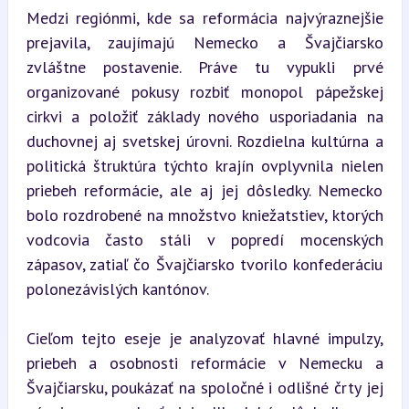
Medzi regiónmi, kde sa reformácia najvýraznejšie 
prejavila, zaujímajú Nemecko a Švajčiarsko 
zvláštne postavenie. Práve tu vypukli prvé 
organizované pokusy rozbiť monopol pápežskej 
cirkvi a položiť základy nového usporiadania na 
duchovnej aj svetskej úrovni. Rozdielna kultúrna a 
politická štruktúra týchto krajín ovplyvnila nielen 
priebeh reformácie, ale aj jej dôsledky. Nemecko 
bolo rozdrobené na množstvo kniežatstiev, ktorých 
vodcovia často stáli v popredí mocenských 
zápasov, zatiaľ čo Švajčiarsko tvorilo konfederáciu 
polonezávislých kantónov.
Cieľom tejto eseje je analyzovať hlavné impulzy, 
priebeh a osobnosti reformácie v Nemecku a 
Švajčiarsku, poukázať na spoločné i odlišné črty jej 