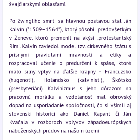
švajčiarskymi oblasťami.
Po Zwingliho smrti sa hlavnou postavou stal Ján 
Kalvín (*1509–1564*), ktorý pôsobil predovšetkým 
v Ženeve, ktorú premenil na akýsi „protestantský 
Rím”. Kalvín zaviedol model tzv. cirkevného štátu s 
prísnymi pravidlami mravnosti a etiky a 
rozpracoval učenie o predurčení k spáse, ktoré 
malo silný 
vplyv na
 ďalšie krajiny – Francúzsko 
(hugenoti), Holandsko (kalvinisti), Škótsko 
(presbyteriáni). Kalvinizmus s jeho dôrazom na 
pracovnú morálku a vzdelanosť mal obrovský 
dopad na usporiadanie spoločnosti, čo si všimli aj 
slovenskí historici ako Daniel Rapant či Ján 
Kvačala v rozboroch vplyvov západoeurópskych 
náboženských prúdov na našom území.