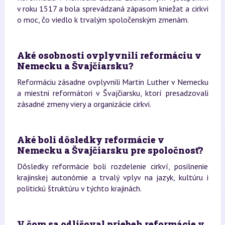
v roku 1517 a bola sprevádzaná zápasom kniežat a cirkvi
o moc, čo viedlo k trvalým spoločenským zmenám.
Aké osobnosti ovplyvnili reformáciu v
Nemecku a Švajčiarsku?
Reformáciu zásadne ovplyvnili Martin Luther v Nemecku
a miestni reformátori v Švajčiarsku, ktorí presadzovali
zásadné zmeny viery a organizácie cirkvi.
Aké boli dôsledky reformácie v
Nemecku a Švajčiarsku pre spoločnosť?
Dôsledky reformácie boli rozdelenie cirkví, posilnenie
krajinskej autonómie a trvalý vplyv na jazyk, kultúru i
politickú štruktúru v týchto krajinách.
V čom sa odlišoval priebeh reformácie v