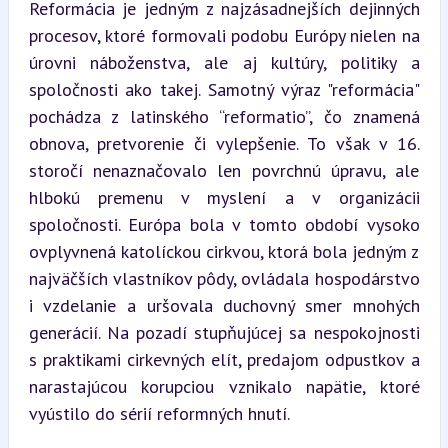
Reformácia je jedným z najzásadnejších dejinných 
procesov, ktoré formovali podobu Európy nielen na 
úrovni náboženstva, ale aj kultúry, politiky a 
spoločnosti ako takej. Samotný výraz "reformácia" 
pochádza z latinského “reformatio”, čo znamená 
obnova, pretvorenie či vylepšenie. To však v 16. 
storočí nenaznačovalo len povrchnú úpravu, ale 
hlbokú premenu v myslení a v organizácii 
spoločnosti. Európa bola v tomto období vysoko 
ovplyvnená katolíckou cirkvou, ktorá bola jedným z 
najväčších vlastníkov pôdy, ovládala hospodárstvo 
i vzdelanie a uršovala duchovný smer mnohých 
generácií. Na pozadí stupňujúcej sa nespokojnosti 
s praktikami cirkevných elít, predajom odpustkov a 
narastajúcou korupciou vznikalo napätie, ktoré 
vyústilo do sérií reformných hnutí.