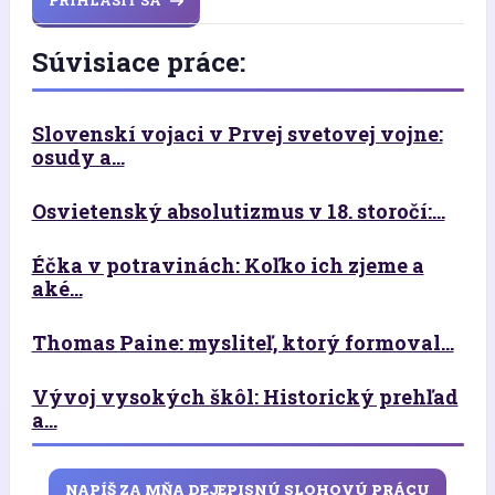
PRIHLÁSIŤ SA
Súvisiace práce:
Slovenskí vojaci v Prvej svetovej vojne:
osudy a...
Osvietenský absolutizmus v 18. storočí:...
Éčka v potravinách: Koľko ich zjeme a
aké...
Thomas Paine: mysliteľ, ktorý formoval...
Vývoj vysokých škôl: Historický prehľad
a...
NAPÍŠ ZA MŇA DEJEPISNÚ SLOHOVÚ PRÁCU