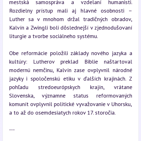
mestská samospráva a vzdelaní humanisti. 
Rozdielny prístup mali aj hlavné osobnosti – 
Luther sa v mnohom držal tradičných obradov, 
Kalvín a Zwingli boli dôslednejší v zjednodušovaní 
liturgie a tvorbe sociálneho systému.
Obe reformácie položili základy nového jazyka a 
kultúry: Lutherov preklad Biblie naštartoval 
modernú nemčinu, Kalvín zase ovplyvnil národné 
jazyky i spoločenskú etiku v ďalších krajinách. Z 
pohľadu stredoeurópskych krajín, vrátane 
Slovenska, významne status reformovaných 
komunít ovplyvnil politické vyvažovanie v Uhorsku, 
a to až do osemdesiatych rokov 17. storočia.
---