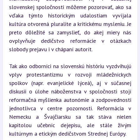
slovenskej spoločnosti môžeme pozorovať, ako sa 
vďaka týmto historickým udalostiam vyvíjala 
kultúra otvorená pluralite a kritickému mysleniu. Je 
preto dôležité sa zamyslieť, do akej miery nás 
ovplyvňuje dedičstvo reformácie v otázkach 
slobody prejavu i v chápaní autorít.
Tak ako odborníci na slovenskú históriu vyzdvihujú 
vplyv protestantizmu v rozvoji mládežníckych 
spolkov (napr. evanjelické lýceá), aj v súčasnej 
diskusii o úlohe náboženstva v spoločnosti stojí 
reformačná myšlienka autonómie a zodpovednosti 
jednotlivca v centre pozornosti. Reformácia v 
Nemecku a Švajčiarsku sa tak stáva nielen 
kapitolou učebníc dejepisu, ale stále živým 
kultúrnym a etickým dedičstvom Strednej Európy.