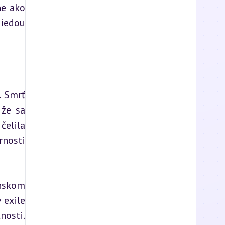
e ako 
iedou 
 Smrť 
že sa 
elila 
nosti 
nskom 
exile 
osti. 