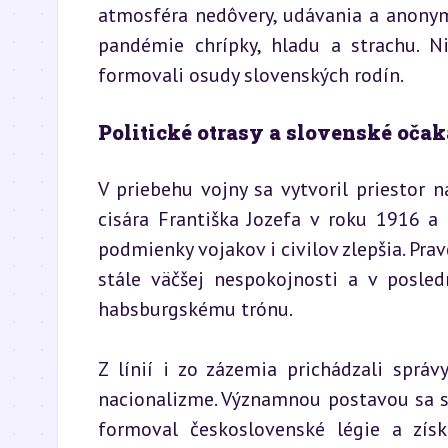
atmosféra nedôvery, udávania a anonymn
pandémie chrípky, hladu a strachu. Ni
formovali osudy slovenských rodín.
Politické otrasy a slovenské oča
V priebehu vojny sa vytvoril priestor 
cisára Františka Jozefa v roku 1916 a
podmienky vojakov i civilov zlepšia. Prav
stále väčšej nespokojnosti a v posled
habsburgskému trónu.
Z línií i zo zázemia prichádzali sprá
nacionalizme. Významnou postavou sa sta
formoval československé légie a zís