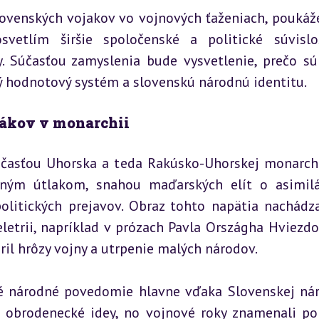
slovenských vojakov vo vojnových ťaženiach, poukáž
vetlím širšie spoločenské a politické súvislos
. Súčasťou zamyslenia bude vysvetlenie, prečo sú 
ý hodnotový systém a slovenskú národnú identitu.
vákov v monarchii
súčasťou Uhorska a teda Rakúsko-Uhorskej monarchie
ným útlakom, snahou maďarských elít o asimilá
olitických prejavov. Obraz tohto napätia nachádz
letrii, napríklad v prózach Pavla Országha Hviezdos
ril hrôzy vojny a utrpenie malých národov.
é národné povedomie hlavne vďaka Slovenskej nár
i obrodenecké idey, no vojnové roky znamenali po 