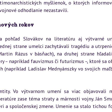
otimonarchistických myšlienok, o ktorých informova
 vojnové odhodlanie nezastavili.
jnových rokov
a pohľad Slovákov na literatúru aj výtvarné um
dnej strane umelci zachytávali tragédiu a utrpenie
Martin Rázus v básňach), na druhej strane hľadali
y – napríklad fauvizmus či futurizmus –, ktoré sa obj
ách (napríklad Ladislav Mednyánszky vo svojich maľb
ntity. Vo výtvarnom umení sa viac objavovali m
teratúre zase téma straty a márnosti vojny. Ján Smr
eri a spoločenskej zmene. Umenie sa stalo tichou f