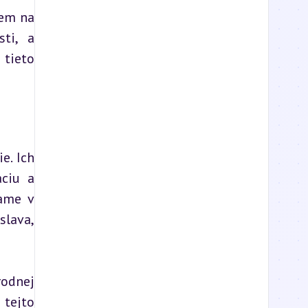
em na 
ti, a 
tieto 
. Ich 
ciu a 
ame v 
lava, 
odnej 
tejto 