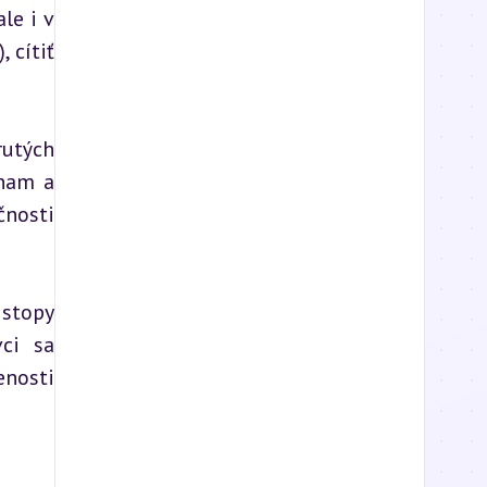
e i v 
cítiť 
utých 
nam a 
nosti 
stopy 
ci sa 
nosti 