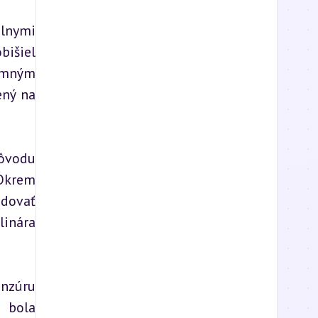
lnymi 
išiel 
omným 
ný na 
ôvodu 
Okrem 
dovať 
inára 
nzúru 
 bola 