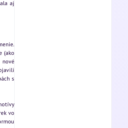
la aj 
enie. 
 (ako 
 nové 
avili 
ách s 
otívy 
ek vo 
ormou 