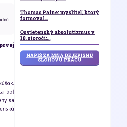
Thomas Paine: mysliteľ, ktorý
formoval...
odnú
Osvietenský absolutizmus v
18. storočí:...
rvej 
NAPÍŠ ZA MŇA DEJEPISNÚ
SLOHOVÚ PRÁCU
úšok. 
a bol 
hy sa 
enskú 