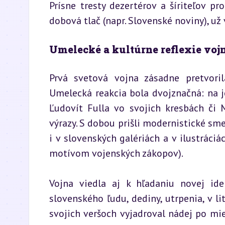
Prísne tresty dezertérov a šíriteľov pr
dobová tlač (napr. Slovenské noviny), už
Umelecké a kultúrne reflexie vo
Prvá svetová vojna zásadne pretvoril
Umelecká reakcia bola dvojznačná: na je
Ľudovít Fulla vo svojich kresbách či 
výrazy. S dobou prišli modernistické smer
i v slovenských galériách a v ilustráci
motívom vojenských zákopov).
Vojna viedla aj k hľadaniu novej ide
slovenského ľudu, dediny, utrpenia, v li
svojich veršoch vyjadroval nádej po mi