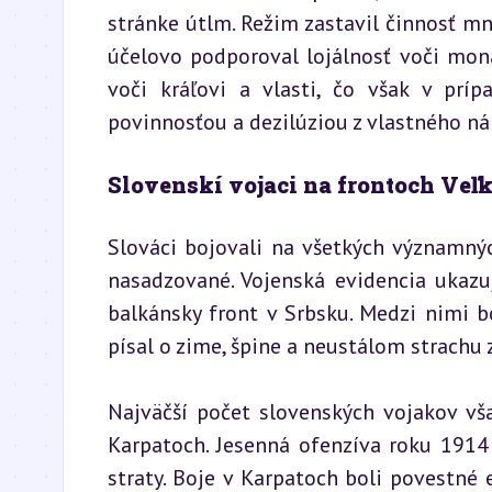
stránke útlm. Režim zastavil činnosť m
účelovo podporoval lojálnosť voči mona
voči kráľovi a vlasti, čo však v prí
povinnosťou a dezilúziou z vlastného n
Slovenskí vojaci na frontoch Veľk
Slováci bojovali na všetkých významný
nasadzované. Vojenská evidencia ukazuj
balkánsky front v Srbsku. Medzi nimi bo
písal o zime, špine a neustálom strachu 
Najväčší počet slovenských vojakov vša
Karpatoch. Jesenná ofenzíva roku 1914
straty. Boje v Karpatoch boli povestné