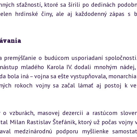
ých sťažností, ktoré sa šírili po dedinách podobn
elen hrdinské činy, ale aj každodenný zápas s b
kávania
na premýšľanie o budúcom usporiadaní spoločnosti.
 nástup mladého Karola IV. dodali mnohým nádej, 
da bola iná – vojna sa ešte vystupňovala, monarchia č
ných rokoch vojny sa začal lámať aj postoj k ver
vy o vzburách, masovej dezercii a rastúcom slove
l Milan Rastislav Štefánik, ktorý už počas vojny v 
kaval medzinárodnú podporu myšlienke samostatn