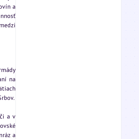
vín a 
nnosť 
medzi 
rmády 
ní na 
tiach 
Srbov.
i a v 
ovské 
ráz a 