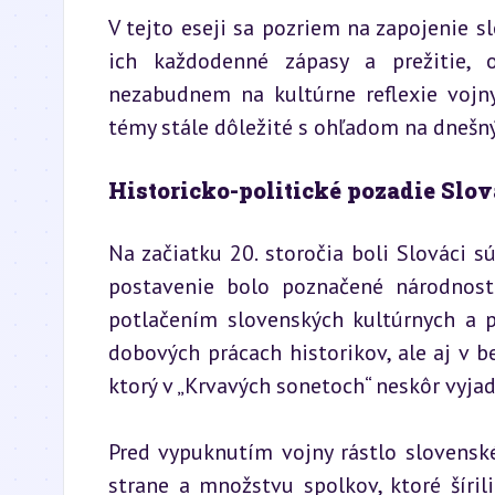
V tejto eseji sa pozriem na zapojenie 
ich každodenné zápasy a prežitie, os
nezabudnem na kultúrne reflexie vojny
témy stále dôležité s ohľadom na dnešn
Historicko-politické pozadie Slo
Na začiatku 20. storočia boli Slováci 
postavenie bolo poznačené národnost
potlačením slovenských kultúrnych a p
dobových prácach historikov, ale aj v be
ktorý v „Krvavých sonetoch“ neskôr vyjad
Pred vypuknutím vojny rástlo slovensk
strane a množstvu spolkov, ktoré šíril