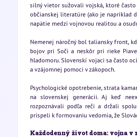
silný vietor sužovali vojská, ktoré často
občianskej literatúre (ako je napríklad 
napätie medzi vojnovou realitou a osud
Nemenej náročný bol taliansky front, kd
bojov pri Soči a neskôr pri rieke Piave.
hladomoru. Slovenskí vojaci sa často ocit
a vzájomnej pomoci v zákopoch.
Psychologické opotrebenie, strata kamará
na slovenskej generácii. Aj keď neexi
rozpoznávali podľa reči a držali spolu
prispeli k formovaniu vedomia, že Slová
Každodenný život doma: vojna v 