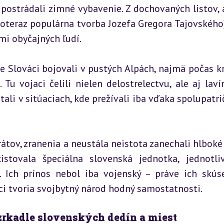
 postrádali zimné vybavenie. Z dochovaných listov, al
doteraz populárna tvorba Jozefa Gregora Tajovského), 
mi obyčajných ľudí.
e Slováci bojovali v pustých Alpách, najmä počas kr
 Tu vojaci čelili nielen delostrelectvu, ale aj laví
ali v sitúaciach, kde prežívali iba vďaka spolupatrič
tov, zranenia a neustála neistota zanechali hlboké 
stovala špeciálna slovenská jednotka, jednotliv
. Ich prínos nebol iba vojenský – práve ich skúse
ci tvoria svojbytný národ hodný samostatnosti.
zrkadle slovenských dedín a miest