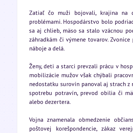
Zatiaľ čo muži bojovali, krajina na
problémami. Hospodárstvo bolo podriade
sa aj chlieb, mäso sa stalo vzácnou p
záhradkám či výmene tovarov. Zvonice pr
náboje a delá.
Ženy, deti a starci prevzali prácu v hosp
mobilizácie mužov však chýbali pracovn
nedostatku surovín panoval aj strach z n
spotrebu potravín, prevod obilia či mä
alebo dezertera.
Vojna znamenala obmedzenie občiansk
poštovej korešpondencie, zákaz vere