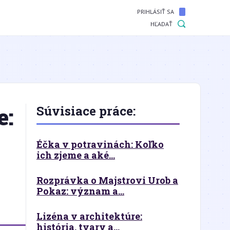
PRIHLÁSIŤ SA
HĽADAŤ
e:
Súvisiace práce:
Éčka v potravinách: Koľko
ich zjeme a aké...
Rozprávka o Majstrovi Urob a
Pokaz: význam a...
Lizéna v architektúre:
história, tvary a...