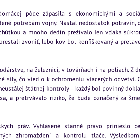
 domácej pôde zápasila s ekonomickými a sociá
né potrebám vojny. Nastal nedostatok potravín, ob
ochúťkou a mnoho dedín prežívalo len vďaka súkr
estali zvoniť, lebo kov bol konfiškovaný a pretave
odárstve, na železnici, v továrňach i na poliach. Z d
é sily, čo viedlo k ochromeniu viacerých odvetví. 
eustálej štátnej kontroly – každý bol povinný dokla
sa, a pretrvávalo riziko, že bude označený za šmel
ych práv. Vyhlásené stanné právo prinieslo ce
jných zhromaždení a kontrolu tlače. Výsledkom