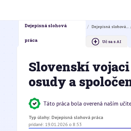
Dejepisná slohová
Domovská stránka
Domáce úlohy
Dejepisná slohová...
+
práca
Uč sa s AI
Slovenskí vojaci
osudy a spoloče
Táto práca bola overená naším učit
Typ úlohy:
Dejepisná slohová práca
pridané: 19.01.2026 o 8:53