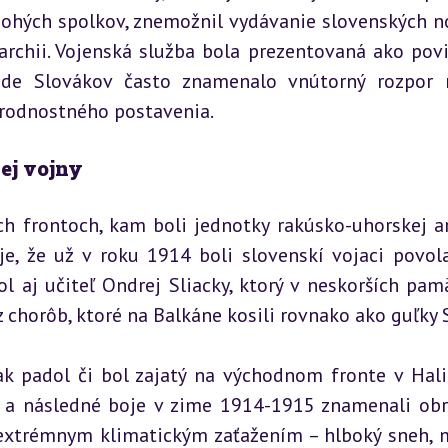
nohých spolkov, znemožnil vydávanie slovenských no
rchii. Vojenská služba bola prezentovaná ako povi
pade Slovákov často znamenalo vnútorný rozpor 
árodnostného postavenia.
ej vojny
ch frontoch, kam boli jednotky rakúsko-uhorskej a
e, že už v roku 1914 boli slovenskí vojaci povola
l aj učiteľ Ondrej Sliacky, ktorý v neskorších pamä
z chorôb, ktoré na Balkáne kosili rovnako ako guľky 
k padol či bol zajatý na východnom fronte v Halič
 a následné boje v zime 1914-1915 znamenali obr
 extrémnym klimatickým zaťažením – hlboký sneh, m