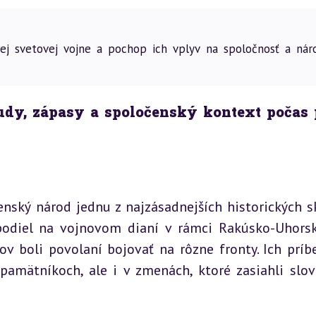
ej svetovej vojne a pochop ich vplyv na spoločnosť a nár
udy, zápasy a spoločenský kontext počas p
nský národ jednu z najzásadnejších historických sk
 podiel na vojnovom dianí v rámci Rakúsko-Uhorsk
v boli povolaní bojovať na rôzne fronty. Ich príbe
 pamätníkoch, ale i v zmenách, ktoré zasiahli slov