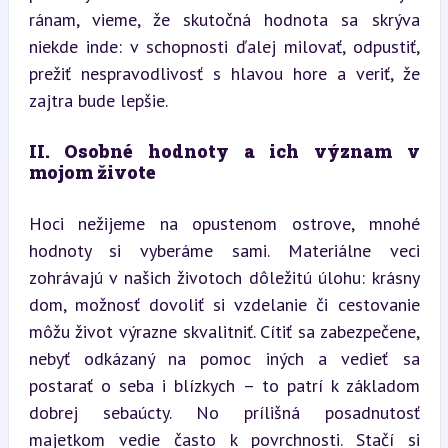
ránam, vieme, že skutočná hodnota sa skrýva 
niekde inde: v schopnosti ďalej milovať, odpustiť, 
prežiť nespravodlivosť s hlavou hore a veriť, že 
zajtra bude lepšie.
II. Osobné hodnoty a ich význam v 
mojom živote
Hoci nežijeme na opustenom ostrove, mnohé 
hodnoty si vyberáme sami. Materiálne veci 
zohrávajú v našich životoch dôležitú úlohu: krásny 
dom, možnosť dovoliť si vzdelanie či cestovanie 
môžu život výrazne skvalitniť. Cítiť sa zabezpečene, 
nebyť odkázaný na pomoc iných a vedieť sa 
postarať o seba i blízkych – to patrí k základom 
dobrej sebaúcty. No prílišná posadnutosť 
majetkom vedie často k povrchnosti. Stačí si 