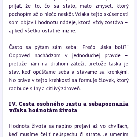
prijať, že to, čo sa stalo, malo zmysel, ktorý 
pochopím až o niečo neskôr. Vďaka tejto skúsenosti 
som objavil hodnotu nádeje, ktorá vždy zostáva – 
aj keď všetko ostatné mizne.
Často sa pýtam sám seba: „Prečo láska bolí?“ 
Odpoveď nachádzam v jednoduchej pravde – 
pretože nám na druhom záleží, pretože láska je 
stav, keď opúšťame seba a stávame sa krehkými. 
No práve v tejto krehkosti sa formuje človek, ktorý 
raz bude silný a citlivý zároveň.
IV. Cesta osobného rastu a sebapoznania 
vďaka hodnotám života
Hodnota života sa naplno prejaví až vo chvíľach, 
keď musíme čeliť neúspechu či strate. Je umením 