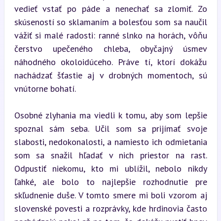
vedieť vstať po páde a nenechať sa zlomiť. Zo 
skúseností so sklamaním a bolesťou som sa naučil 
vážiť si malé radosti: ranné slnko na horách, vôňu 
čerstvo upečeného chleba, obyčajný úsmev 
náhodného okoloidúceho. Práve tí, ktorí dokážu 
nachádzať šťastie aj v drobných momentoch, sú 
vnútorne bohatí.
Osobné zlyhania ma viedli k tomu, aby som lepšie 
spoznal sám seba. Učil som sa prijímať svoje 
slabosti, nedokonalosti, a namiesto ich odmietania 
som sa snažil hľadať v nich priestor na rast. 
Odpustiť niekomu, kto mi ublížil, nebolo nikdy 
ľahké, ale bolo to najlepšie rozhodnutie pre 
skľudnenie duše. V tomto smere mi boli vzorom aj 
slovenské povesti a rozprávky, kde hrdinovia často 