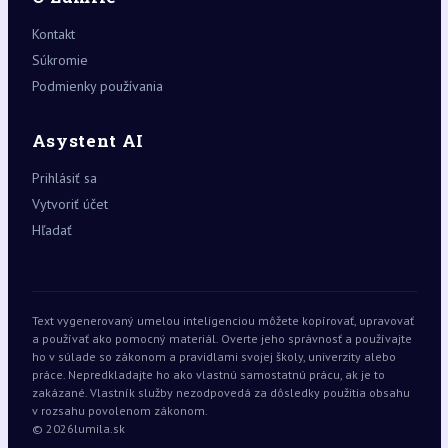
Kontakt
Súkromie
Podmienky používania
Asystent AI
Prihlásiť sa
Vytvoriť účet
Hľadať
Text vygenerovaný umelou inteligenciou môžete kopírovať, upravovať
a používať ako pomocný materiál. Overte jeho správnosť a používajte
ho v súlade so zákonom a pravidlami svojej školy, univerzity alebo
práce. Nepredkladajte ho ako vlastnú samostatnú prácu, ak je to
zakázané. Vlastník služby nezodpovedá za dôsledky použitia obsahu
v rozsahu povolenom zákonom.
© 2026
lumila.sk