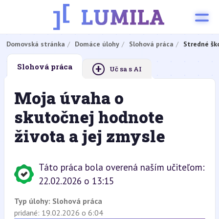
Domovská stránka
Domáce úlohy
Slohová práca
Stredné šk
+
Slohová práca
Uč sa s AI
Moja úvaha o
skutočnej hodnote
života a jej zmysle
Táto práca bola overená naším učiteľom:
22.02.2026 o 13:15
Typ úlohy:
Slohová práca
pridané: 19.02.2026 o 6:04