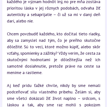
každého je význam hodnôt iný, no pre mňa zostáva 
prioritou láska v jej rôznych podobách, odvaha žiť 
autenticky a sebaprijatie – či už sa mi v daný deň 
darí, alebo nie.
Chcem povzbudiť každého, kto dočítal tieto riadky, 
aby sa zamyslel nad tým, čo je preňho skutočne 
dôležité. Sú to veci, ktoré možno kúpiť, alebo skôr 
vzťahy, spomienky a zážitky? Vždy verím, že cesta za 
skutočnými hodnotami je dôležitejšia než ich 
samotné dosiahnutie, pretože práve na ceste sa 
meníme a rastieme.
Aj keď prídu ťažké chvíle, nikdy by sme nemali 
podceňovať silu vlastného príbehu. Želám si, aby 
sme všetci dokázali žiť život naplno – srdcom, s 
láskou a tak, aby sme raz mohli s pokojom 