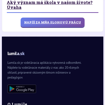
Aký význam má škola v našom živote?
Úvaha
NAPÍŠ ZA MŇA SLOHOVÚ PRÁCU
lumila.sk
Lumila.sk je vzdelávacia aplikácia vytvorená odborníkmi.
Nájdete tu vzdelávacie materiály z viac ako 20 rôznych
oblastí, pripravené skúseným tímom inžinierov a
pedagógov.
O Lumile