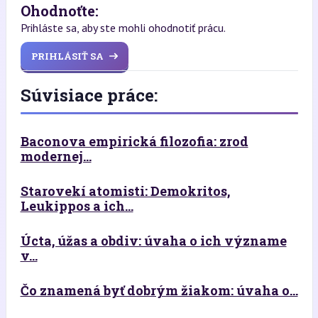
Ohodnoťte:
Prihláste sa, aby ste mohli ohodnotiť prácu.
PRIHLÁSIŤ SA
Súvisiace práce:
Baconova empirická filozofia: zrod
modernej...
Starovekí atomisti: Demokritos,
Leukippos a ich...
Úcta, úžas a obdiv: úvaha o ich význame
v...
Čo znamená byť dobrým žiakom: úvaha o...