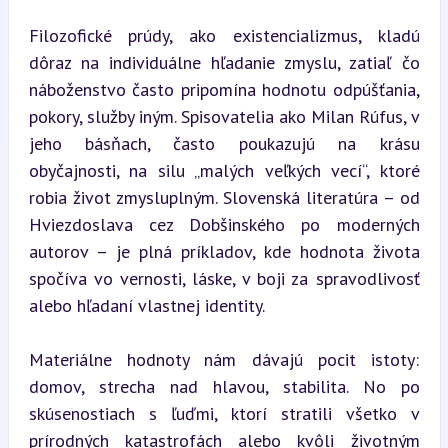
Filozofické prúdy, ako existencializmus, kladú 
dôraz na individuálne hľadanie zmyslu, zatiaľ čo 
náboženstvo často pripomína hodnotu odpúšťania, 
pokory, služby iným. Spisovatelia ako Milan Rúfus, v 
jeho básňach, často poukazujú na krásu 
obyčajnosti, na silu „malých veľkých vecí“, ktoré 
robia život zmysluplným. Slovenská literatúra – od 
Hviezdoslava cez Dobšinského po moderných 
autorov – je plná príkladov, kde hodnota života 
spočíva vo vernosti, láske, v boji za spravodlivosť 
alebo hľadaní vlastnej identity.
Materiálne hodnoty nám dávajú pocit istoty: 
domov, strecha nad hlavou, stabilita. No po 
skúsenostiach s ľuďmi, ktorí stratili všetko v 
prírodných katastrofách alebo kvôli životným 