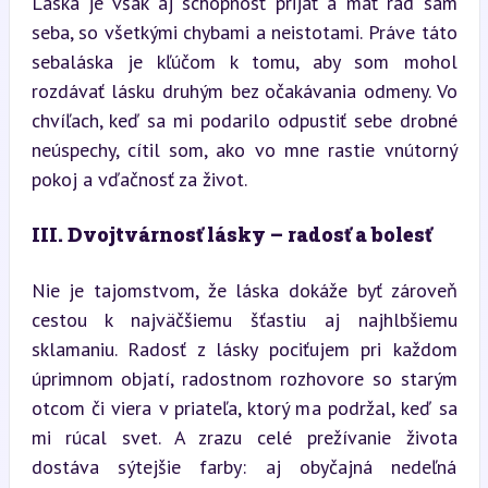
Láska je však aj schopnosť prijať a mať rád sám 
seba, so všetkými chybami a neistotami. Práve táto 
sebaláska je kľúčom k tomu, aby som mohol 
rozdávať lásku druhým bez očakávania odmeny. Vo 
chvíľach, keď sa mi podarilo odpustiť sebe drobné 
neúspechy, cítil som, ako vo mne rastie vnútorný 
pokoj a vďačnosť za život.
III. Dvojtvárnosť lásky – radosť a bolesť
Nie je tajomstvom, že láska dokáže byť zároveň 
cestou k najväčšiemu šťastiu aj najhlbšiemu 
sklamaniu. Radosť z lásky pociťujem pri každom 
úprimnom objatí, radostnom rozhovore so starým 
otcom či viera v priateľa, ktorý ma podržal, keď sa 
mi rúcal svet. A zrazu celé prežívanie života 
dostáva sýtejšie farby: aj obyčajná nedeľná 