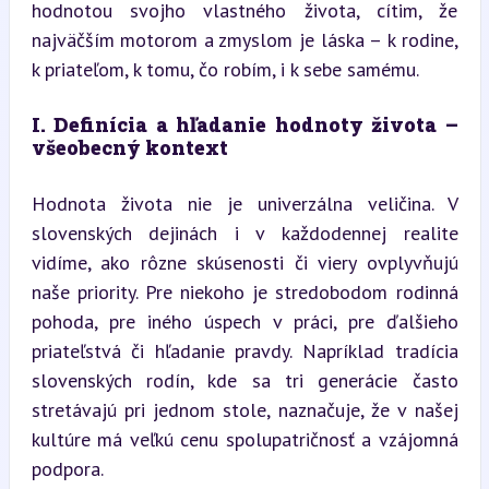
hodnotou svojho vlastného života, cítim, že 
najväčším motorom a zmyslom je láska – k rodine, 
k priateľom, k tomu, čo robím, i k sebe samému.
I. Definícia a hľadanie hodnoty života – 
všeobecný kontext
Hodnota života nie je univerzálna veličina. V 
slovenských dejinách i v každodennej realite 
vidíme, ako rôzne skúsenosti či viery ovplyvňujú 
naše priority. Pre niekoho je stredobodom rodinná 
pohoda, pre iného úspech v práci, pre ďalšieho 
priateľstvá či hľadanie pravdy. Napríklad tradícia 
slovenských rodín, kde sa tri generácie často 
stretávajú pri jednom stole, naznačuje, že v našej 
kultúre má veľkú cenu spolupatričnosť a vzájomná 
podpora.