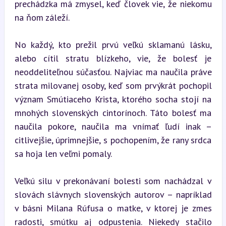
prechádzka má zmysel, keď človek vie, že niekomu 
na ňom záleží.
No každý, kto prežil prvú veľkú sklamanú lásku, 
alebo cítil stratu blízkeho, vie, že bolesť je 
neoddeliteľnou súčasťou. Najviac ma naučila práve 
strata milovanej osoby, keď som prvýkrát pochopil 
význam Smútiaceho Krista, ktorého socha stojí na 
mnohých slovenských cintorínoch. Táto bolesť ma 
naučila pokore, naučila ma vnímať ľudí inak – 
citlivejšie, úprimnejšie, s pochopením, že rany srdca 
sa hoja len veľmi pomaly.
Veľkú silu v prekonávaní bolesti som nachádzal v 
slovách slávnych slovenských autorov – napríklad 
v básni Milana Rúfusa o matke, v ktorej je zmes 
radosti, smútku aj odpustenia. Niekedy stačilo 