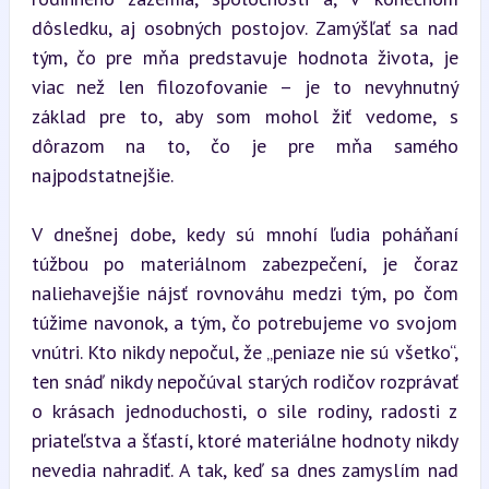
dôsledku, aj osobných postojov. Zamýšľať sa nad 
tým, čo pre mňa predstavuje hodnota života, je 
viac než len filozofovanie – je to nevyhnutný 
základ pre to, aby som mohol žiť vedome, s 
dôrazom na to, čo je pre mňa samého 
najpodstatnejšie.
V dnešnej dobe, kedy sú mnohí ľudia poháňaní 
túžbou po materiálnom zabezpečení, je čoraz 
naliehavejšie nájsť rovnováhu medzi tým, po čom 
túžime navonok, a tým, čo potrebujeme vo svojom 
vnútri. Kto nikdy nepočul, že „peniaze nie sú všetko“, 
ten snáď nikdy nepočúval starých rodičov rozprávať 
o krásach jednoduchosti, o sile rodiny, radosti z 
priateľstva a šťastí, ktoré materiálne hodnoty nikdy 
nevedia nahradiť. A tak, keď sa dnes zamyslím nad 