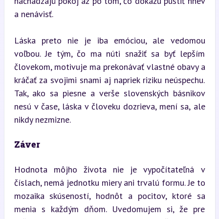
nachádzajú pokoj až po tom, čo dokážu pustiť hnev 
a nenávisť.
Láska preto nie je iba emóciou, ale vedomou 
voľbou. Je tým, čo ma núti snažiť sa byť lepším 
človekom, motivuje ma prekonávať vlastné obavy a 
kráčať za svojimi snami aj napriek riziku neúspechu. 
Tak, ako sa piesne a verše slovenských básnikov 
nesú v čase, láska v človeku dozrieva, mení sa, ale 
nikdy nezmizne.
Záver
Hodnota môjho života nie je vypočítateľná v 
číslach, nemá jednotku miery ani trvalú formu. Je to 
mozaika skúseností, hodnôt a pocitov, ktoré sa 
menia s každým dňom. Uvedomujem si, že pre 