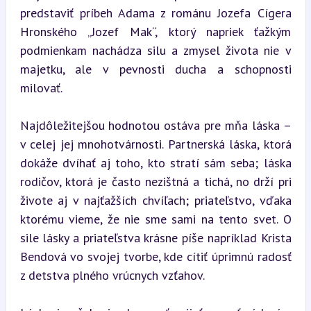
predstaviť príbeh Adama z románu Jozefa Cígera 
Hronského „Jozef Mak“, ktorý napriek ťažkým 
podmienkam nachádza silu a zmysel života nie v 
majetku, ale v pevnosti ducha a schopnosti 
milovať.
Najdôležitejšou hodnotou ostáva pre mňa láska – 
v celej jej mnohotvárnosti. Partnerská láska, ktorá 
dokáže dvíhať aj toho, kto stratí sám seba; láska 
rodičov, ktorá je často nezištná a tichá, no drží pri 
živote aj v najťažších chvíľach; priateľstvo, vďaka 
ktorému vieme, že nie sme sami na tento svet. O 
sile lásky a priateľstva krásne píše napríklad Krista 
Bendová vo svojej tvorbe, kde cítiť úprimnú radosť 
z detstva plného vrúcnych vzťahov.