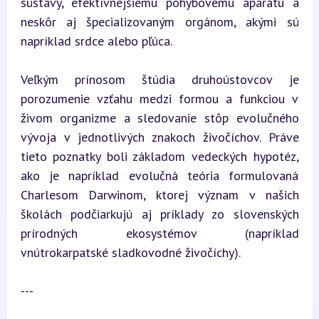
sústavy, efektívnejšiemu pohybovému aparátu a 
neskôr aj špecializovaným orgánom, akými sú 
napríklad srdce alebo pľúca.
Veľkým prínosom štúdia druhoústovcov je 
porozumenie vzťahu medzi formou a funkciou v 
živom organizme a sledovanie stôp evolučného 
vývoja v jednotlivých znakoch živočíchov. Práve 
tieto poznatky boli základom vedeckých hypotéz, 
ako je napríklad evolučná teória formulovaná 
Charlesom Darwinom, ktorej význam v našich 
školách podčiarkujú aj príklady zo slovenských 
prírodných ekosystémov (napríklad 
vnútrokarpatské sladkovodné živočíchy).
---