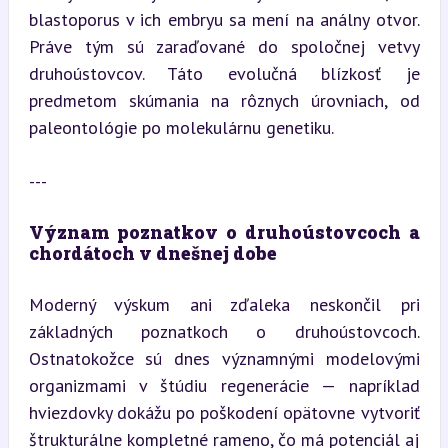
blastoporus v ich embryu sa mení na análny otvor. 
Práve tým sú zaraďované do spoločnej vetvy 
druhoústovcov. Táto evolučná blízkosť je 
predmetom skúmania na rôznych úrovniach, od 
paleontológie po molekulárnu genetiku.
---
Význam poznatkov o druhoústovcoch a 
chordátoch v dnešnej dobe
Moderný výskum ani zďaleka neskončil pri 
základných poznatkoch o druhoústovcoch. 
Ostnatokožce sú dnes významnými modelovými 
organizmami v štúdiu regenerácie — napríklad 
hviezdovky dokážu po poškodení opätovne vytvoriť 
štrukturálne kompletné rameno, čo má potenciál aj 