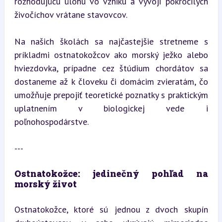
rozhodujúcu úlohu vo vzniku a vývoji pokročilých 
živočíchov vrátane stavovcov.
Na našich školách sa najčastejšie stretneme s 
príkladmi ostnatokožcov ako morský ježko alebo 
hviezdovka, prípadne cez štúdium chordátov sa 
dostaneme až k človeku či domácim zvieratám, čo 
umožňuje prepojiť teoretické poznatky s praktickým 
uplatnením v biologickej vede i 
poľnohospodárstve.
---
Ostnatokožce: jedinečný pohľad na 
morský život
Ostnatokožce, ktoré sú jednou z dvoch skupín 