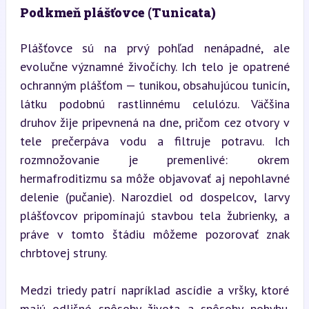
Podkmeň plášťovce (Tunicata)
Plášťovce sú na prvý pohľad nenápadné, ale 
evolučne významné živočíchy. Ich telo je opatrené 
ochranným plášťom — tunikou, obsahujúcou tunicín, 
látku podobnú rastlinnému celulózu. Väčšina 
druhov žije pripevnená na dne, pričom cez otvory v 
tele prečerpáva vodu a filtruje potravu. Ich 
rozmnožovanie je premenlivé: okrem 
hermafroditizmu sa môže objavovať aj nepohlavné 
delenie (pučanie). Narozdiel od dospelcov, larvy 
plášťovcov pripomínajú stavbou tela žubrienky, a 
práve v tomto štádiu môžeme pozorovať znak 
chrbtovej struny.
Medzi triedy patrí napríklad ascídie a vršky, ktoré 
majú odlišné spôsoby života a spôsoby pohybu. 