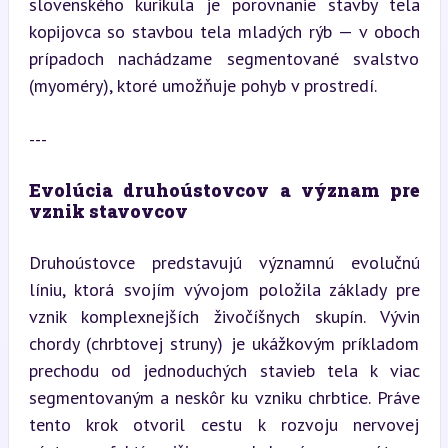
slovenského kurikula je porovnanie stavby tela 
kopijovca so stavbou tela mladých rýb — v oboch 
prípadoch nachádzame segmentované svalstvo 
(myoméry), ktoré umožňuje pohyb v prostredí.
---
Evolúcia druhoústovcov a význam pre 
vznik stavovcov
Druhoústovce predstavujú významnú evolučnú 
líniu, ktorá svojím vývojom položila základy pre 
vznik komplexnejších živočíšnych skupín. Vývin 
chordy (chrbtovej struny) je ukážkovým príkladom 
prechodu od jednoduchých stavieb tela k viac 
segmentovaným a neskôr ku vzniku chrbtice. Práve 
tento krok otvoril cestu k rozvoju nervovej 