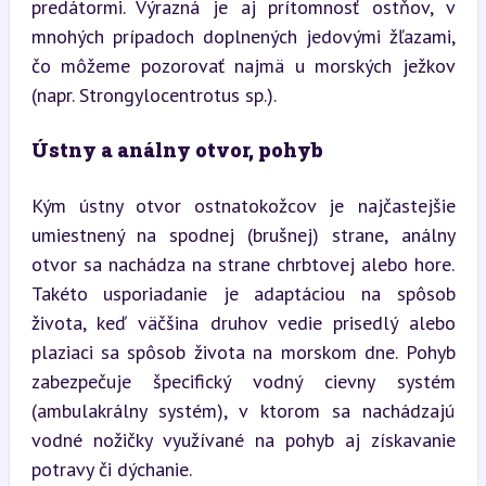
predátormi. Výrazná je aj prítomnosť ostňov, v 
mnohých prípadoch doplnených jedovými žľazami, 
čo môžeme pozorovať najmä u morských ježkov 
(napr. Strongylocentrotus sp.).
Ústny a análny otvor, pohyb
Kým ústny otvor ostnatokožcov je najčastejšie 
umiestnený na spodnej (brušnej) strane, análny 
otvor sa nachádza na strane chrbtovej alebo hore. 
Takéto usporiadanie je adaptáciou na spôsob 
života, keď väčšina druhov vedie prisedlý alebo 
plaziaci sa spôsob života na morskom dne. Pohyb 
zabezpečuje špecifický vodný cievny systém 
(ambulakrálny systém), v ktorom sa nachádzajú 
vodné nožičky využívané na pohyb aj získavanie 
potravy či dýchanie.