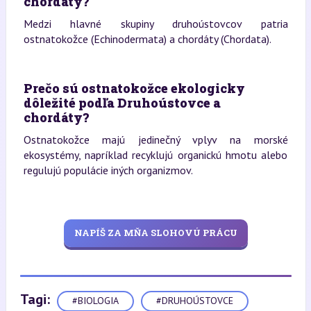
chordáty?
Medzi hlavné skupiny druhoústovcov patria
ostnatokožce (Echinodermata) a chordáty (Chordata).
Prečo sú ostnatokožce ekologicky
dôležité podľa Druhoústovce a
chordáty?
Ostnatokožce majú jedinečný vplyv na morské
ekosystémy, napríklad recyklujú organickú hmotu alebo
regulujú populácie iných organizmov.
NAPÍŠ ZA MŇA SLOHOVÚ PRÁCU
Tagi:
#BIOLOGIA
#DRUHOÚSTOVCE