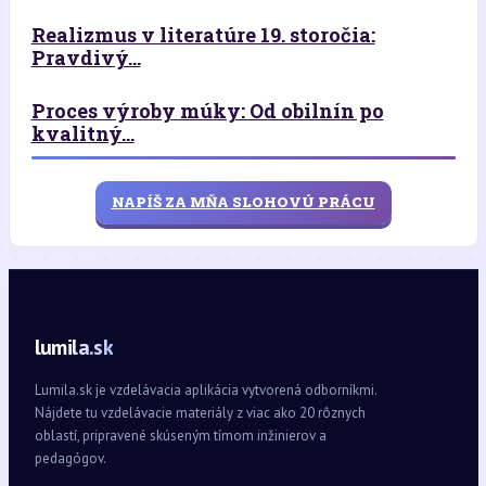
Realizmus v literatúre 19. storočia:
Pravdivý...
Proces výroby múky: Od obilnín po
kvalitný...
NAPÍŠ ZA MŇA SLOHOVÚ PRÁCU
lumila.sk
Lumila.sk je vzdelávacia aplikácia vytvorená odborníkmi.
Nájdete tu vzdelávacie materiály z viac ako 20 rôznych
oblastí, pripravené skúseným tímom inžinierov a
pedagógov.