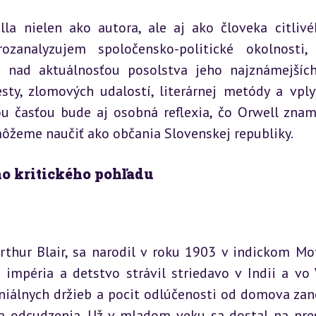
lla nielen ako autora, ale aj ako človeka citlivé
zanalyzujem spoločensko-politické okolnosti, 
 nad aktuálnosťou posolstva jeho najznámejších 
ty, zlomových udalostí, literárnej metódy a vply
ou časťou bude aj osobná reflexia, čo Orwell znam
 môžeme naučiť ako občania Slovenskej republiky.
ho kritického pohľadu
hur Blair, sa narodil v roku 1903 v indickom Moti
impéria a detstvo strávil striedavo v Indii a vo V
oniálnych držieb a pocit odlúčenosti od domova zane
 a odcudzenia. Už v mladom veku sa dostal na pres