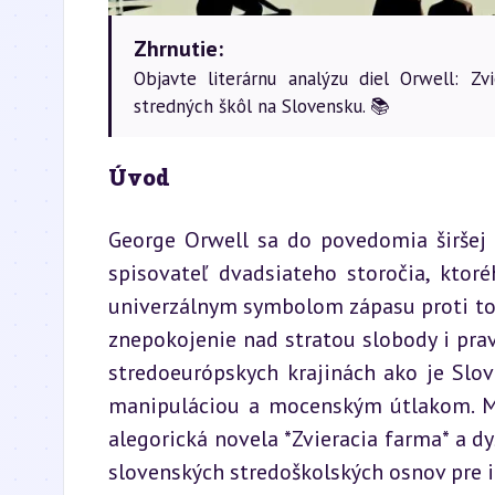
Zhrnutie:
Objavte literárnu analýzu diel Orwell: Z
stredných škôl na Slovensku. 📚
Úvod
George Orwell sa do povedomia širšej 
spisovateľ dvadsiateho storočia, ktoré
univerzálnym symbolom zápasu proti to
znepokojenie nad stratou slobody i prav
stredoeurópskych krajinách ako je Slov
manipuláciou a mocenským útlakom. Me
alegorická novela *Zvieracia farma* a dy
slovenských stredoškolských osnov pre 