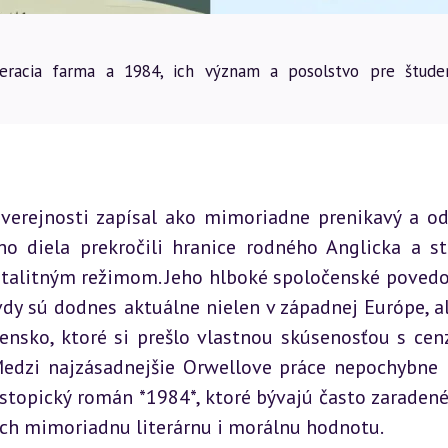
vieracia farma a 1984, ich význam a posolstvo pre štude
verejnosti zapísal ako mimoriadne prenikavý a od
ho diela prekročili hranice rodného Anglicka a sta
talitným režimom. Jeho hlboké spoločenské povedo
dy sú dodnes aktuálne nielen v západnej Európe, ale
ensko, ktoré si prešlo vlastnou skúsenosťou s cenz
dzi najzásadnejšie Orwellove práce nepochybne p
stopický román *1984*, ktoré bývajú často zaradené 
ich mimoriadnu literárnu i morálnu hodnotu.