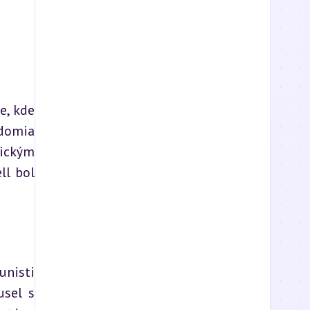
, kde 
domia 
ickým 
l bol 
nisti 
sel s 