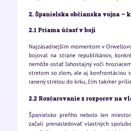
2. Španielska občianska vojna – 
2.1 Priama účasť v boji
Najzásadnejším momentom v Orwellovom 
bojoval na strane republikánov, konkr
nemôže ostať ľahostajný voči hroziacem
stretom so zlom, ale aj konfrontáciou 
ranený strelou do krku, čím takmer prišie
2.2 Rozčarovanie z rozporov na vl
Španielsko preňho nebolo len miestom 
začali prenasledovať vlastných spolub