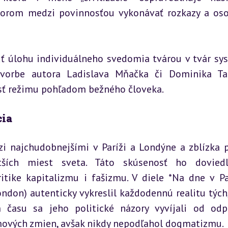
zporom medzi povinnosťou vykonávať rozkazy a os
 úlohu individuálneho svedomia tvárou v tvár sys
 tvorbe autora Ladislava Mňačka či Dominika Tat
osť režimu pohľadom bežného človeka.
cia
zi najchudobnejšími v Paríži a Londýne a zblízka p
tších miest sveta. Táto skúsenosť ho doviedl
tike kapitalizmu i fašizmu. V diele *Na dne v Par
don) autenticky vykreslil každodennú realitu tých, 
m času sa jeho politické názory vyvíjali od odp
mových zmien, avšak nikdy nepodľahol dogmatizmu.