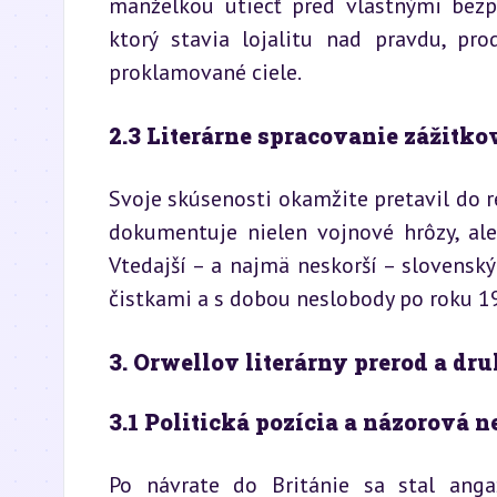
manželkou utiecť pred vlastnými bezpe
ktorý stavia lojalitu nad pravdu, pr
proklamované ciele.
2.3 Literárne spracovanie zážitko
Svoje skúsenosti okamžite pretavil do r
dokumentuje nielen vojnové hrôzy, ale
Vtedajší – a najmä neskorší – slovenský
čistkami a s dobou neslobody po roku 1
3. Orwellov literárny prerod a dr
3.1 Politická pozícia a názorová n
Po návrate do Británie sa stal anga