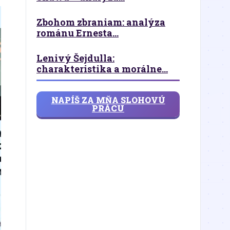
Zbohom zbraniam: analýza
románu Ernesta...
Lenivý Šejdulla:
charakteristika a morálne...
NAPÍŠ ZA MŇA SLOHOVÚ
PRÁCU