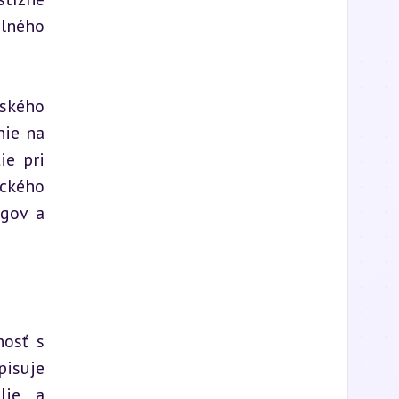
lného 
kého 
ie na 
e pri 
ckého 
gov a 
osť s 
suje 
lie a 