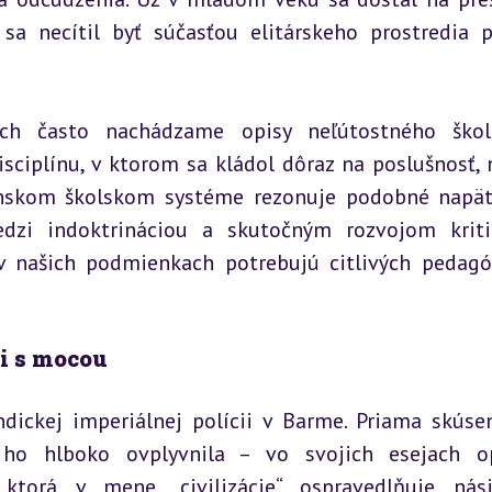
 sa necítil byť súčasťou elitárskeho prostredia p
 často nachádzame opisy neľútostného škols
ciplínu, v ktorom sa kládol dôraz na poslušnosť, n
venskom školskom systéme rezonuje podobné napäti
dzi indoktrináciou a skutočným rozvojom kriti
 v našich podmienkach potrebujú citlivých pedagó
ti s mocou
dickej imperiálnej polícii v Barme. Priama skúsen
ho hlboko ovplyvnila – vo svojich esejach opi
ktorá v mene „civilizácie“ ospravedlňuje nási