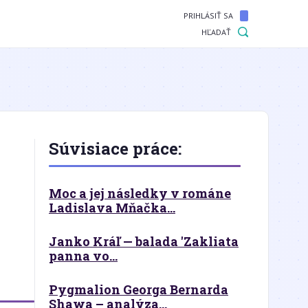
PRIHLÁSIŤ SA
HĽADAŤ
Súvisiace práce:
Moc a jej následky v románe
Ladislava Mňačka...
Janko Kráľ — balada 'Zakliata
panna vo...
Pygmalion Georga Bernarda
Shawa – analýza...