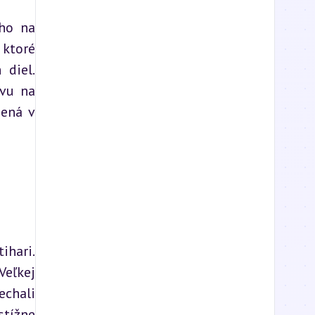
ho na 
ktoré 
diel. 
vu na 
ená v 
hari. 
eľkej 
chali 
tížne 