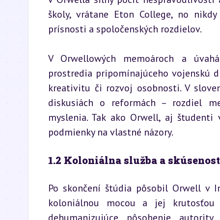
školy, vrátane Eton College, no nikdy
prísnosti a spoločenských rozdielov.
V Orwellowých memoároch a úvahách
prostredia pripomínajúceho vojenskú dis
kreativitu či rozvoj osobnosti. V slo
diskusiách o reformách – rozdiel me
myslenia. Tak ako Orwell, aj študenti
podmienky na vlastné názory.
1.2 Koloniálna služba a skúsenos
Po skončení štúdia pôsobil Orwell v In
koloniálnou mocou a jej krutosťou 
dehumanizujúce pôsobenie autority, 