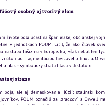
kľúčový osobný aj tvorivý zlom
živote bola účasť na španielskej občianskej vojne
étne v jednotkách POUM. Cítil, že ako človek sve
u nástupu fašizmu v Európe. Boj však nebol len fyz
s vnútornou fragmentáciou ľavicového hnutia. Orwel
l o hlas – symbolicky strata hlasu v diktatúre.
astnej strane
boja, ale aj demaskovania ilúzií: stalinskí komu
ojovníkov, POUM označili za „zradcov“ a Orwell mu