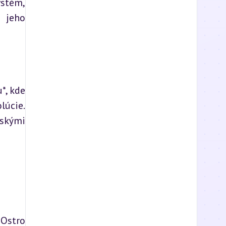
stém, 
 jeho 
, kde 
úcie. 
skými 
Ostro 