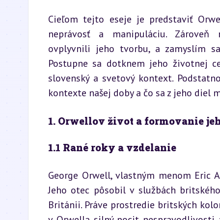
Cieľom tejto eseje je predstaviť Orwe
neprávosť a manipuláciu. Zároveň ro
ovplyvnili jeho tvorbu, a zamyslím sa
Postupne sa dotknem jeho životnej ces
slovenský a svetový kontext. Podstatn
kontexte našej doby a čo sa z jeho diel
1. Orwellov život a formovanie je
1.1 Rané roky a vzdelanie
George Orwell, vlastným menom Eric Art
Jeho otec pôsobil v službách britského 
Británii. Práve prostredie britských kol
v Orwella silný pocit nespravodlivosti