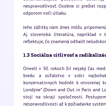
nespravodlivosť. Osobne si prešiel ro
odporom voči útlaku.
Jeho zážitky nám dnes môžu pripomenúť
Aj slovenská literatúra, napríklad v
reflektuje, čo znamená odhaliť neludsk
1.3 Sociálna citlivosť a radikalizá
Orwell v 30. rokoch žil nejaký čas med
biedu a zúfalstvo v srdci najboha
konzervatívnych hodnôt k otvorenej kri
Londýne* (Down and Out in Paris and Lon
stojí na okraji spoločnosti. Postupo
nespravodlivosti až k požiadavke systé