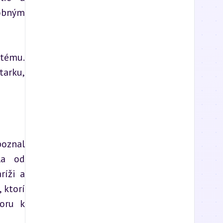
obným 
tému. 
arku, 
oznal 
a od 
íži a 
ktorí 
oru k 