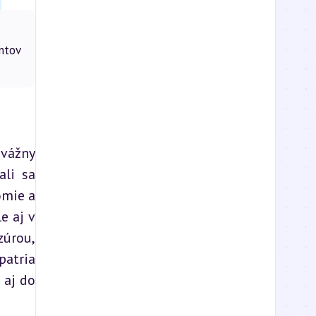
ntov
vážny 
li sa 
mie a 
 aj v 
úrou, 
atria 
aj do 