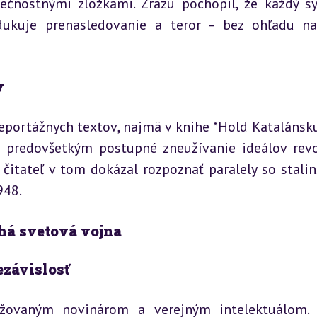
čnostnými zložkami. Zrazu pochopil, že každý sy
odukuje prenasledovanie a teror – bez ohľadu na
v
eportážnych textov, najmä v knihe *Hold Katalánsku*
 predovšetkým postupné zneužívanie ideálov revol
 čitateľ v tom dokázal rozpoznať paralely so stalin
948.
uhá svetová vojna
ezávislosť
žovaným novinárom a verejným intelektuálom. 