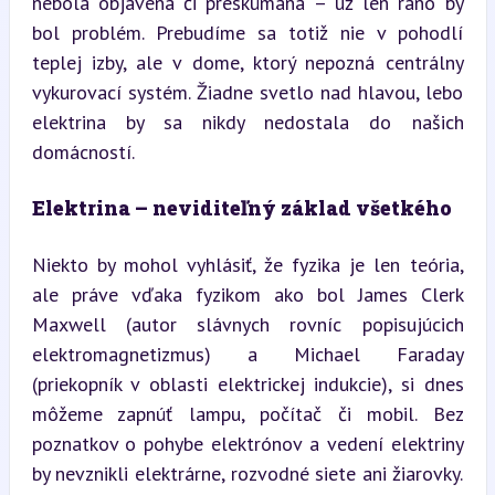
nebola objavená či preskúmaná – už len ráno by 
bol problém. Prebudíme sa totiž nie v pohodlí 
teplej izby, ale v dome, ktorý nepozná centrálny 
vykurovací systém. Žiadne svetlo nad hlavou, lebo 
elektrina by sa nikdy nedostala do našich 
domácností.
Elektrina – neviditeľný základ všetkého
Niekto by mohol vyhlásiť, že fyzika je len teória, 
ale práve vďaka fyzikom ako bol James Clerk 
Maxwell (autor slávnych rovníc popisujúcich 
elektromagnetizmus) a Michael Faraday 
(priekopník v oblasti elektrickej indukcie), si dnes 
môžeme zapnúť lampu, počítač či mobil. Bez 
poznatkov o pohybe elektrónov a vedení elektriny 
by nevznikli elektrárne, rozvodné siete ani žiarovky. 