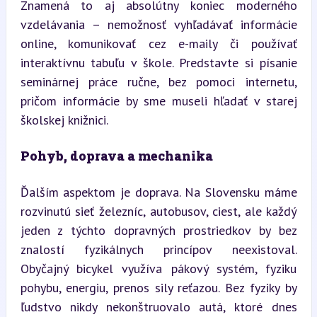
Znamená to aj absolútny koniec moderného 
vzdelávania – nemožnosť vyhľadávať informácie 
online, komunikovať cez e-maily či používať 
interaktívnu tabuľu v škole. Predstavte si písanie 
seminárnej práce ručne, bez pomoci internetu, 
pričom informácie by sme museli hľadať v starej 
školskej knižnici.
Pohyb, doprava a mechanika
Ďalším aspektom je doprava. Na Slovensku máme 
rozvinutú sieť železníc, autobusov, ciest, ale každý 
jeden z týchto dopravných prostriedkov by bez 
znalostí fyzikálnych princípov neexistoval. 
Obyčajný bicykel využíva pákový systém, fyziku 
pohybu, energiu, prenos sily reťazou. Bez fyziky by 
ľudstvo nikdy nekonštruovalo autá, ktoré dnes 