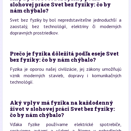
slohovej práce Svet bez fyziky: čo by
nám chýbalo?
Svet bez fyziky by bol nepredstaviteľne jednoduchší a
zaostalý, bez technológií, elektriny či moderných
dopravných prostriedkov.
Prečo je fyzika dôležitá podľa eseje Svet
bez fyziky: čo by nám chýbalo?
Fyzika je oporou našej civilizácie, jej zákony umožňujú
vznik moderných stavieb, dopravy i komunikačných
technológií.
Aký vplyv má fyzika na každodenný
život v slohovej práci Svet bez fyziky:
čo by nám chýbalo?
Vďaka fyzike používame elektrické spotrebiče,
cestujeme autami a vlakmi a žijeme v pohodlných