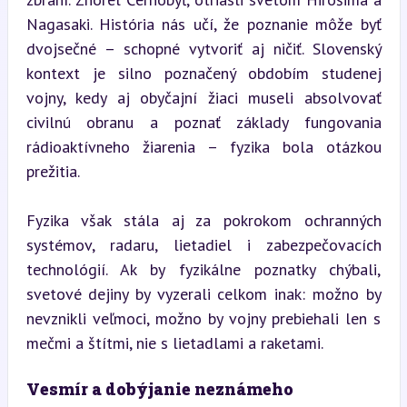
Nagasaki. História nás učí, že poznanie môže byť 
dvojsečné – schopné vytvoriť aj ničiť. Slovenský 
kontext je silno poznačený obdobím studenej 
vojny, kedy aj obyčajní žiaci museli absolvovať 
civilnú obranu a poznať základy fungovania 
rádioaktívneho žiarenia – fyzika bola otázkou 
prežitia.
Fyzika však stála aj za pokrokom ochranných 
systémov, radaru, lietadiel i zabezpečovacích 
technológií. Ak by fyzikálne poznatky chýbali, 
svetové dejiny by vyzerali celkom inak: možno by 
nevznikli veľmoci, možno by vojny prebiehali len s 
mečmi a štítmi, nie s lietadlami a raketami.
Vesmír a dobýjanie neznámeho