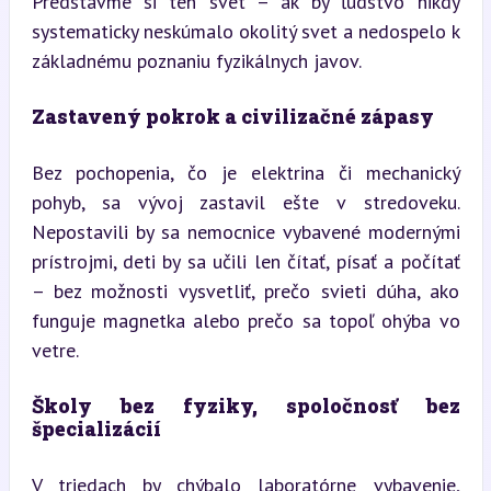
Predstavme si ten svet – ak by ľudstvo nikdy 
systematicky neskúmalo okolitý svet a nedospelo k 
základnému poznaniu fyzikálnych javov.
Zastavený pokrok a civilizačné zápasy
Bez pochopenia, čo je elektrina či mechanický 
pohyb, sa vývoj zastavil ešte v stredoveku. 
Nepostavili by sa nemocnice vybavené modernými 
prístrojmi, deti by sa učili len čítať, písať a počítať 
– bez možnosti vysvetliť, prečo svieti dúha, ako 
funguje magnetka alebo prečo sa topoľ ohýba vo 
vetre.
Školy bez fyziky, spoločnosť bez 
špecializácií
V triedach by chýbalo laboratórne vybavenie, 