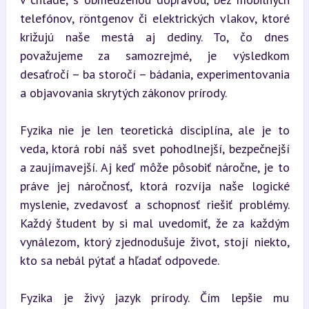
telefónov, röntgenov či elektrických vlakov, ktoré 
križujú naše mestá aj dediny. To, čo dnes 
považujeme za samozrejmé, je výsledkom 
desaťročí – ba storočí – bádania, experimentovania 
a objavovania skrytých zákonov prírody.
Fyzika nie je len teoretická disciplína, ale je to 
veda, ktorá robí náš svet pohodlnejší, bezpečnejší 
a zaujímavejší. Aj keď môže pôsobiť náročne, je to 
práve jej náročnosť, ktorá rozvíja naše logické 
myslenie, zvedavosť a schopnosť riešiť problémy. 
Každý študent by si mal uvedomiť, že za každým 
vynálezom, ktorý zjednodušuje život, stojí niekto, 
kto sa nebál pýtať a hľadať odpovede.
Fyzika je živý jazyk prírody. Čím lepšie mu 