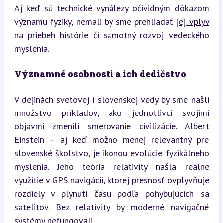
Aj keď sú technické vynálezy očividným dôkazom 
významu fyziky, nemali by sme prehliadať 
jej vplyv
na priebeh histórie či samotný rozvoj vedeckého 
myslenia.
Významné osobnosti a ich dedičstvo
V dejinách svetovej i slovenskej vedy by sme našli 
množstvo príkladov, ako jednotlivci svojimi 
objavmi zmenili smerovanie civilizácie. Albert 
Einstein – aj keď možno menej relevantný pre 
slovenské školstvo, je ikonou evolúcie fyzikálneho 
myslenia. Jeho teória relativity našla reálne 
využitie v GPS navigácii, ktorej presnosť ovplyvňuje 
rozdiely v plynutí času podľa pohybujúcich sa 
satelitov. Bez relativity by moderné navigačné 
systémy nefungovali.