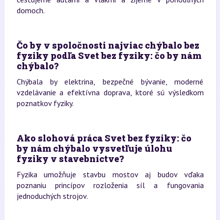
domoch.
Čo by v spoločnosti najviac chýbalo bez
fyziky podľa Svet bez fyziky: čo by nám
chýbalo?
Chýbala by elektrina, bezpečné bývanie, moderné
vzdelávanie a efektívna doprava, ktoré sú výsledkom
poznatkov fyziky.
Ako slohová práca Svet bez fyziky: čo
by nám chýbalo vysvetľuje úlohu
fyziky v stavebníctve?
Fyzika umožňuje stavbu mostov aj budov vďaka
poznaniu princípov rozloženia síl a fungovania
jednoduchých strojov.