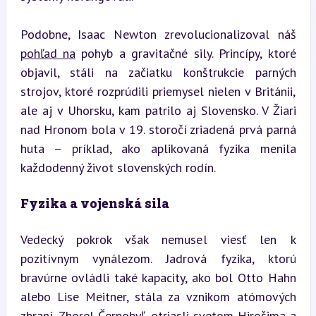
Podobne, Isaac Newton zrevolucionalizoval náš 
pohľad na
 pohyb a gravitačné sily. Princípy, ktoré 
objavil, stáli na začiatku konštrukcie parných 
strojov, ktoré rozprúdili priemysel nielen v Británii, 
ale aj v Uhorsku, kam patrilo aj Slovensko. V Žiari 
nad Hronom bola v 19. storočí zriadená prvá parná 
huta – príklad, ako aplikovaná fyzika menila 
každodenný život slovenských rodín.
Fyzika a vojenská sila
Vedecký pokrok však nemusel viesť len k 
pozitívnym vynálezom. Jadrová fyzika, ktorú 
bravúrne ovládli také kapacity, ako bol Otto Hahn 
alebo Lise Meitner, stála za vznikom atómových 
zbraní. Zhorel Černobyľ, otriasli svetom Hirošima a 