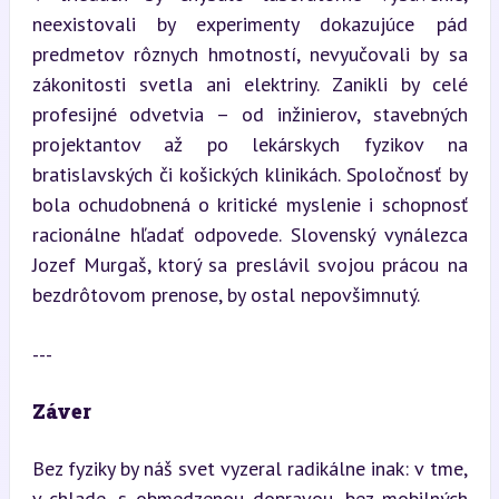
neexistovali by experimenty dokazujúce pád 
predmetov rôznych hmotností, nevyučovali by sa 
zákonitosti svetla ani elektriny. Zanikli by celé 
profesijné odvetvia – od inžinierov, stavebných 
projektantov až po lekárskych fyzikov na 
bratislavských či košických klinikách. Spoločnosť by 
bola ochudobnená o kritické myslenie i schopnosť 
racionálne hľadať odpovede. Slovenský vynálezca 
Jozef Murgaš, ktorý sa preslávil svojou prácou na 
bezdrôtovom prenose, by ostal nepovšimnutý.
---
Záver
Bez fyziky by náš svet vyzeral radikálne inak: v tme, 
v chlade, s obmedzenou dopravou, bez mobilných 