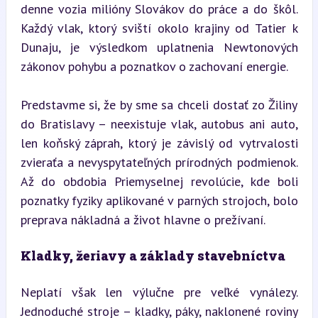
denne vozia milióny Slovákov do práce a do škôl. 
Každý vlak, ktorý sviští okolo krajiny od Tatier k 
Dunaju, je výsledkom uplatnenia Newtonových 
zákonov pohybu a poznatkov o zachovaní energie.
Predstavme si, že by sme sa chceli dostať zo Žiliny 
do Bratislavy – neexistuje vlak, autobus ani auto, 
len koňský záprah, ktorý je závislý od vytrvalosti 
zvieraťa a nevyspytateľných prírodných podmienok. 
Až do obdobia Priemyselnej revolúcie, kde boli 
poznatky fyziky aplikované v parných strojoch, bolo 
preprava nákladná a život hlavne o prežívaní.
Kladky, žeriavy a základy stavebníctva
Neplatí však len výlučne pre veľké vynálezy. 
Jednoduché stroje – kladky, páky, naklonené roviny 