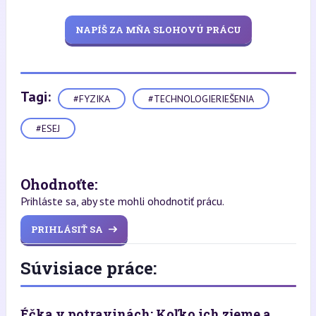
NAPÍŠ ZA MŇA SLOHOVÚ PRÁCU
Tagi:
#FYZIKA
#TECHNOLOGIERIEŠENIA
#ESEJ
Ohodnoťte:
Prihláste sa, aby ste mohli ohodnotiť prácu.
PRIHLÁSIŤ SA
Súvisiace práce:
Éčka v potravinách: Koľko ich zjeme a