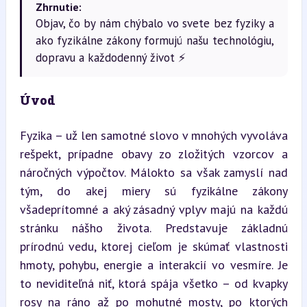
Zhrnutie:
Objav, čo by nám chýbalo vo svete bez fyziky a
ako fyzikálne zákony formujú našu technológiu,
dopravu a každodenný život ⚡
Úvod
Fyzika – už len samotné slovo v mnohých vyvoláva 
rešpekt, prípadne obavy zo zložitých vzorcov a 
náročných výpočtov. Málokto sa však zamyslí nad 
tým, do akej miery sú fyzikálne zákony 
všadeprítomné a aký zásadný vplyv majú na každú 
stránku nášho života. Predstavuje základnú 
prírodnú vedu, ktorej cieľom je skúmať vlastnosti 
hmoty, pohybu, energie a interakcií vo vesmíre. Je 
to neviditeľná niť, ktorá spája všetko – od kvapky 
rosy na ráno až po mohutné mosty, po ktorých 