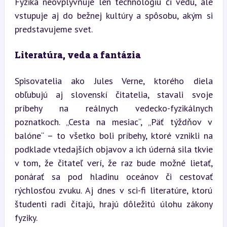
Fyzika neovplyvňuje len technológiu či vedu, ale 
vstupuje aj do bežnej kultúry a spôsobu, akým si 
predstavujeme svet.
Literatúra, veda a fantázia
Spisovatelia ako Jules Verne, ktorého diela 
obľubujú aj slovenskí čitatelia, stavali svoje 
príbehy na reálnych vedecko-fyzikálnych 
poznatkoch. „Cesta na mesiac“, „Päť týždňov v 
balóne“ – to všetko boli príbehy, ktoré vznikli na 
podklade vtedajších objavov a ich úderná sila tkvie 
v tom, že čitateľ verí, že raz bude možné lietať, 
ponárať sa pod hladinu oceánov či cestovať 
rýchlosťou zvuku. Aj dnes v sci-fi literatúre, ktorú 
študenti radi čítajú, hrajú dôležitú úlohu zákony 
fyziky.