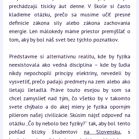
prechádzajú tisícky áut denne. V škole si často 
kladieme otázku, prečo sa musíme učiť presné 
definície zákona sily alebo zákona zachovania 
energie. Len málokedy máme priestor premýšľať o 
tom, aký by bol náš svet bez týchto poznatkov.
Predstavme si alternatívnu realitu, kde by fyzika 
neexistovala ako vedná disciplína – kde by ľudia 
nikdy nepochopili princípy elektriny, nevedeli by 
vysvetliť, prečo padajú predmety na zem alebo ako 
lietajú lietadlá. Práve touto esejou by som sa 
chcel zamyslieť nad tým, čo všetko by v takomto 
svete chýbalo a do akej miery je fyzika oporným 
pilierom našej civilizácie. Skúsim nájsť odpoveď na 
otázku „Čo by nebolo bez fyziky?“ tak, aby bol tento 
pohľad blízky študentovi 
na Slovensku
, s 