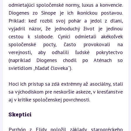
odmietajúci spoločenské normy, luxus a konvencie. 
Diogenes zo Sinope je ich ikonickou postavou. 
Príklad: keď rozbil svoj pohár a jedol z dlaní, 
vyjadril názor, že jednoduchý život je jedinou 
cestou k slobode. Cynici odmietali akékoľvek 
spoločenské pocty, často provokovali na 
verejnosti, aby odhalili ľudské pokrytectvo 
(napríklad Diogenes chodil po Aténach so 
svietidlom „hľadať človeka“).
Hoci ich prístup sa zdá extrémny až asociálny, stali 
sa východiskom pre neskoršie askeze, v kresťanstve 
aj v kritike spoločenskej povrchnosti.
Skeptici
Pyrrhón z Elidy položil základy starogréckeho 