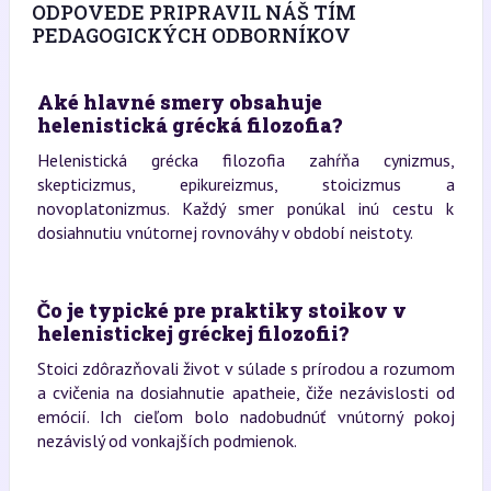
ODPOVEDE PRIPRAVIL NÁŠ TÍM
PEDAGOGICKÝCH ODBORNÍKOV
Aké hlavné smery obsahuje
helenistická grécká filozofia?
Helenistická grécka filozofia zahŕňa cynizmus,
skepticizmus, epikureizmus, stoicizmus a
novoplatonizmus. Každý smer ponúkal inú cestu k
dosiahnutiu vnútornej rovnováhy v období neistoty.
Čo je typické pre praktiky stoikov v
helenistickej gréckej filozofii?
Stoici zdôrazňovali život v súlade s prírodou a rozumom
a cvičenia na dosiahnutie apatheie, čiže nezávislosti od
emócií. Ich cieľom bolo nadobudnúť vnútorný pokoj
nezávislý od vonkajších podmienok.