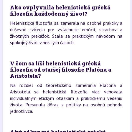
Ako ovplyvnila helenistická grécká
filozofia každodenný život?
Helenistická filozofia sa zamerala na osobné praktiky a
duševné cvičenia pre zvládnutie emócií, strachov a
životných prekážok. Stala sa praktickým návodom na
spokojný život v neistých časoch.
V čom sa líši helenistická grécká
filozofia od staršej filozofie Platóna a
Aristotela?
Na rozdiel od teoretického zamerania Platóna a
Aristotela sa helenistická filozofia viac venovala
individuálnym etickým otázkam a praktickému vedeniu
života. Presunula dôraz z politiky na osobnú pohodu
jednotlivca.
Aký odkaz má helenistická grécká