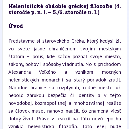
Helenistické obdobie gréckej filozofie (4. 
storočie p. n. l. – 5./6. storočie n. l.)
Úvod
Predstavme si starovekého Gréka, ktorý kedysi žil 
vo svete jasne ohraničenom svojím mestským 
štátom – polis, kde každý poznal svoje miesto, 
zákony, bohov i spôsoby vládnutia. No s príchodom 
Alexandra Veľkého a vznikom mocných 
helenistických monarchií sa starý poriadok zrútil. 
Národné hranice sa rozplynuli, rodné mesto už 
nebolo zárukou bezpečia či identity a v tejto 
novodobej, kozmopolitnej a mnohotvárnej realite 
sa človek musel nanovo naučiť, čo znamená viesť 
dobrý život. Práve v reakcii na túto novú epochu 
vznikla helenistická filozofia. Táto esej bude 