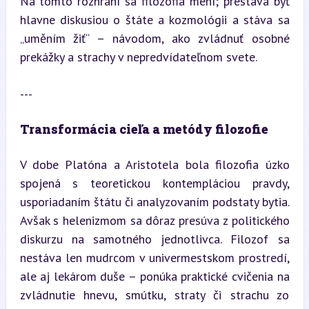
Na tomto rozhraní sa filozofia mení; prestáva byť 
hlavne diskusiou o štáte a kozmológii a stáva sa 
„uměním žiť“ – návodom, ako zvládnuť osobné 
prekážky a strachy v nepredvídateľnom svete.
---
Transformácia cieľa a metódy filozofie
V dobe Platóna a Aristotela bola filozofia úzko 
spojená s teoretickou kontempláciou pravdy, 
usporiadaním štátu či analyzovaním podstaty bytia. 
Avšak s helenizmom sa dôraz presúva z politického 
diskurzu na samotného jednotlivca. Filozof sa 
nestáva len mudrcom v univermestskom prostredí, 
ale aj lekárom duše – ponúka praktické cvičenia na 
zvládnutie hnevu, smútku, straty či strachu zo 