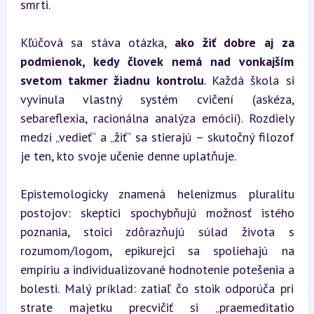
smrti.
Kľúčová sa stáva otázka, 
ako žiť dobre aj za 
podmienok, kedy človek nemá nad vonkajším 
svetom takmer žiadnu kontrolu
. Každá škola si 
vyvinula vlastný systém cvičení (askéza, 
sebareflexia, racionálna analýza emócií). Rozdiely 
medzi „vedieť“ a „žiť“ sa stierajú – skutočný filozof 
je ten, kto svoje učenie denne uplatňuje.
Epistemologicky znamená helenizmus pluralitu 
postojov: skeptici spochybňujú možnosť istého 
poznania, stoici zdôrazňujú súlad života s 
rozumom/logom, epikurejci sa spoliehajú na 
empíriu a individualizované hodnotenie potešenia a 
bolesti. Malý príklad: zatiaľ čo stoik odporúča pri 
strate majetku precvičiť si „praemeditatio 