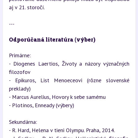
aj v 21. storočí.
---
Odporúčaná literatúra (výber)
Primárne:

- Diogenes Laertios, Životy a názory význačných 
filozofov

- Epikuros, List Menoeceovi (rôzne slovenské 
preklady)

- Marcus Aurelius, Hovory k sebe samému

- Plotínos, Enneady (výbery)
Sekundárna:

- R. Hard, Helena v tieni Olympu. Praha, 2014.
