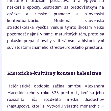
filozofie i otázkam pokračovania a vplyvu na 
neskoršie epochy. Sústredím sa predovšetkým na 
grécke a rímske pramene a slovenskú 
kontextualizáciu. Moderná slovenská 
stredoškolská výučba venuje týmto školám veľkú 
pozornosť najmä v rámci maturitných tém, preto sa 
pokúsim prepájať úvahy s literárnymi a historickými 
súvislosťami známeho stredoeurópskeho priestoru.
---
Historicko-kultúrny kontext helenizmu
Helénistické obdobie začína smrťou Alexandra 
Macedónskeho v roku 323 pred n. l., keď sa jeho 
rozsiahla ríša rozdelila medzi diadochov 
(nástupcov), ktorí si vytvorili vlastné monarchie – 