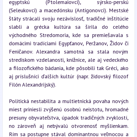
egyptskú (Ptolemaiovci), sýrsko-perskú 
(Seleukovci) a macedónsku (Antigonovci). Mestské 
štáty strácali svoju nezávislosť, tradičné inštitúcie 
slabli a grécka kultúra sa šírila do celého 
východného Stredomoria, kde sa premiešavala s 
domácimi tradíciami Egypťanov, Peržanov, Židov či 
Feničanov. Alexandra samotná sa stala novým 
strediskom vzdelanosti, knižnice, ale aj vedeckého 
a filozofického bádania, kde pôsobili tak Gréci, ako 
aj príslušníci ďalších kultúr (napr. židovský filozof 
Filón Alexandrijský).
Politická nestabilita a multietnická povaha nových 
miest priniesli zvýšenú osobnú neistotu, hromadné 
presuny obyvateľstva, úpadok tradičných zvyklostí, 
no zároveň aj nebývalú otvorenosť myšlienkam. 
Rím sa postupne stával dominantnou veľmocou a 