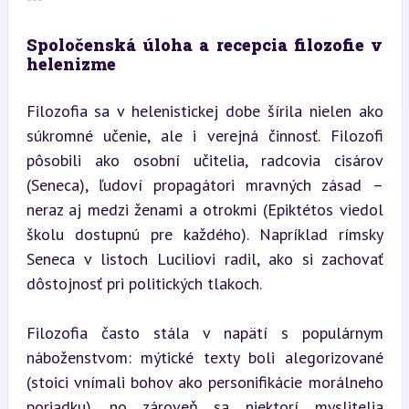
Spoločenská úloha a recepcia filozofie v 
helenizme
Filozofia sa v helenistickej dobe šírila nielen ako 
súkromné učenie, ale i verejná činnosť. Filozofi 
pôsobili ako osobní učitelia, radcovia cisárov 
(Seneca), ľudoví propagátori mravných zásad – 
neraz aj medzi ženami a otrokmi (Epiktétos viedol 
školu dostupnú pre každého). Napríklad rímsky 
Seneca v listoch Luciliovi radil, ako si zachovať 
dôstojnosť pri politických tlakoch.
Filozofia často stála v napätí s populárnym 
náboženstvom: mýtické texty boli alegorizované 
(stoici vnímali bohov ako personifikácie morálneho 
poriadku), no zároveň sa niektorí myslitelia 