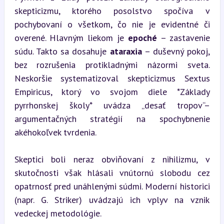
skepticizmu, ktorého posolstvo spočíva v 
pochybovaní o všetkom, čo nie je evidentné či 
overené. Hlavným liekom je 
epoché
 – zastavenie 
súdu. Takto sa dosahuje 
ataraxia
 – duševný pokoj, 
bez rozrušenia protikladnými názormi sveta. 
Neskoršie systematizoval skepticizmus Sextus 
Empiricus, ktorý vo svojom diele *Základy 
pyrrhonskej školy* uvádza „desať tropov“– 
argumentačných stratégií na spochybnenie 
akéhokoľvek tvrdenia.
Skeptici boli neraz obviňovaní z nihilizmu, v 
skutočnosti však hlásali vnútornú slobodu cez 
opatrnosť pred unáhlenými súdmi. Moderní historici 
(napr. G. Striker) uvádzajú ich vplyv na vznik 
vedeckej metodológie.