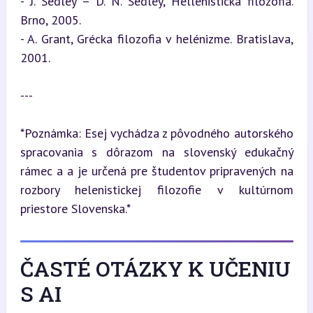
- J. Sedley – D. N. Sedley, Hellenistická filozofia. 
Brno, 2005.

- A. Grant, Grécka filozofia v helénizme. Bratislava, 
2001.
---
*Poznámka: Esej vychádza z pôvodného autorského 
spracovania s dôrazom na slovenský edukačný 
rámec a a je určená pre študentov pripravených na 
rozbory helenistickej filozofie v kultúrnom 
priestore Slovenska.*
ČASTÉ OTÁZKY K UČENIU
S AI