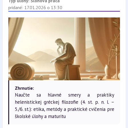
Typ úlohy:
Slohová práca
pridané: 17.01.2026 o 13:30
Zhrnutie:
Naučte sa hlavné smery a praktiky
helenistickej gréckej filozofie (4. st. p. n. l. –
5./6. st.): etika, metódy a praktické cvičenia pre
školské úlohy a maturitu