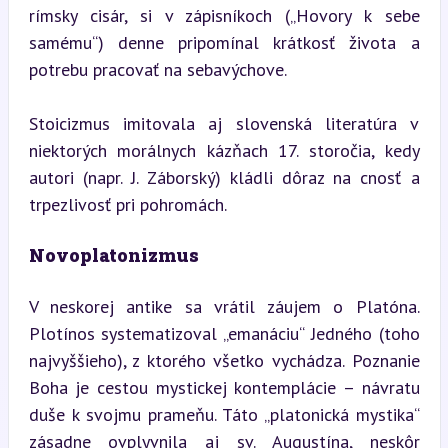
rímsky cisár, si v zápisníkoch („Hovory k sebe 
samému“) denne pripomínal krátkosť života a 
potrebu pracovať na sebavýchove.
Stoicizmus imitovala aj slovenská literatúra v 
niektorých morálnych kázňach 17. storočia, kedy 
autori (napr. J. Záborský) kládli dôraz na cnosť a 
trpezlivosť pri pohromách.
Novoplatonizmus
V neskorej antike sa vrátil záujem o Platóna. 
Plotínos systematizoval „emanáciu“ Jedného (toho 
najvyššieho), z ktorého všetko vychádza. Poznanie 
Boha je cestou mystickej kontemplácie – návratu 
duše k svojmu prameňu. Táto „platonická mystika“ 
zásadne ovplyvnila aj sv. Augustína, neskôr 