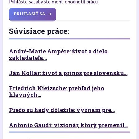
Prihláste sa, aby ste mohli ohodnotiť prácu.
PRIHLÁSIŤ SA
Súvisiace práce:
André-Marie Ampère: život a dielo
zakladateľa...
Ján Kollár: život a prínos pre slovenskú...
Friedrich Nietzsche: prehľad jeho
hlavných...
Prečo sú hady dôležité: význam pre...
Antonio Gaudí: vizionár, ktorý premenil...