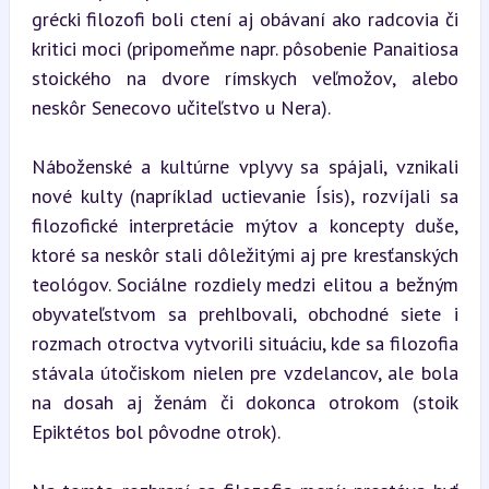
grécki filozofi boli ctení aj obávaní ako radcovia či 
kritici moci (pripomeňme napr. pôsobenie Panaitiosa 
stoického na dvore rímskych veľmožov, alebo 
neskôr Senecovo učiteľstvo u Nera).
Náboženské a kultúrne vplyvy sa spájali, vznikali 
nové kulty (napríklad uctievanie Ísis), rozvíjali sa 
filozofické interpretácie mýtov a koncepty duše, 
ktoré sa neskôr stali dôležitými aj pre kresťanských 
teológov. Sociálne rozdiely medzi elitou a bežným 
obyvateľstvom sa prehlbovali, obchodné siete i 
rozmach otroctva vytvorili situáciu, kde sa filozofia 
stávala útočiskom nielen pre vzdelancov, ale bola 
na dosah aj ženám či dokonca otrokom (stoik 
Epiktétos bol pôvodne otrok).