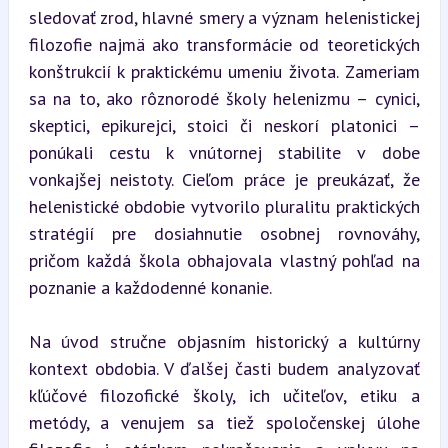
sledovať zrod, hlavné smery a význam helenistickej 
filozofie najmä ako transformácie od teoretických 
konštrukcií k praktickému umeniu života. Zameriam 
sa na to, ako rôznorodé školy helenizmu – cynici, 
skeptici, epikurejci, stoici či neskorí platonici – 
ponúkali cestu k vnútornej stabilite v dobe 
vonkajšej neistoty. Cieľom práce je preukázať, že 
helenistické obdobie vytvorilo pluralitu praktických 
stratégií pre dosiahnutie osobnej rovnováhy, 
pričom každá škola obhajovala vlastný pohľad na 
poznanie a každodenné konanie.
Na úvod stručne objasním historický a kultúrny 
kontext obdobia. V ďalšej časti budem analyzovať 
kľúčové filozofické školy, ich učiteľov, etiku a 
metódy, a venujem sa tiež spoločenskej úlohe 