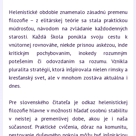
Helenistické obdobie znamenalo zásadnú premenu 
filozofie – z elitárskej teórie sa stala praktickou 
múdrosťou, návodom na zvládanie každodenných 
starostí. Každá škola ponúkla svoju cestu k 
vnútornej rovnováhe, niekde prísnou askézou, inde 
kritickým pochybovaním, inokedy rozumným 
potešením či odovzdaním sa rozumu. Vznikla 
pluralita stratégií, ktorá inšpirovala nielen rímsky a 
kresťanský svet, ale v mnohom zostáva aktuálna i 
dnes.
Pre slovenského čitateľa je odkaz helenistickej 
filozofie hlavne v možnosti hľadať osobnú stabilitu 
v neistej a premenlivej dobe, akou je i naša 
súčasnosť. Praktické cvičenia, dôraz na komunitu, 
pestovanie duševného pokoja môžu byť inšpiráciou 