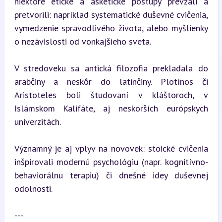
niektoré etické a asketické postupy prevzali a 
pretvorili: napríklad systematické duševné cvičenia, 
vymedzenie spravodlivého života, alebo myšlienky 
o nezávislosti od vonkajšieho sveta.
V stredoveku sa antická filozofia prekladala do 
arabčiny a neskôr do latinčiny. Plotínos či 
Aristoteles boli študovaní v kláštoroch, v 
Islámskom Kalifáte, aj neskorších európskych 
univerzitách.
Významný je aj vplyv na novovek: stoické cvičenia 
inšpirovali modernú psychológiu (napr. kognitívno-
behaviorálnu terapiu) či dnešné idey duševnej 
odolnosti.
---