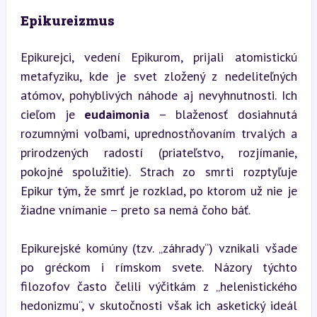
Epikureizmus
Epikurejci, vedení Epikurom, prijali atomistickú 
metafyziku, kde je svet zložený z nedeliteľných 
atómov, pohyblivých náhode aj nevyhnutnosti. Ich 
cieľom je 
eudaimonia
 – blaženosť dosiahnutá 
rozumnými voľbami, uprednostňovaním trvalých a 
prirodzených radostí (priateľstvo, rozjímanie, 
pokojné spolužitie). Strach zo smrti rozptyľuje 
Epikur tým, že smrť je rozklad, po ktorom už nie je 
žiadne vnímanie – preto sa nemá čoho báť.
Epikurejské komúny (tzv. „záhrady“) vznikali všade 
po gréckom i rímskom svete. Názory týchto 
filozofov často čelili výčitkám z „helenistického 
hedonizmu“, v skutočnosti však ich asketický ideál 