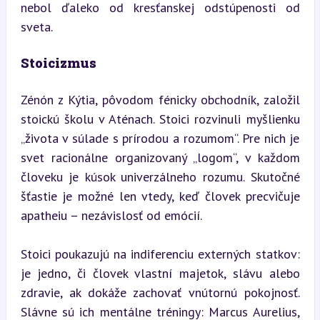
nebol ďaleko od kresťanskej odstúpenosti od 
sveta.
Stoicizmus
Zénón z Kýtia, pôvodom fénicky obchodník, založil 
stoickú školu v Aténach. Stoici rozvinuli myšlienku 
„života v súlade s prírodou a rozumom“. Pre nich je 
svet racionálne organizovaný „logom“, v každom 
človeku je kúsok univerzálneho rozumu. Skutočné 
šťastie je možné len vtedy, keď človek precvičuje 
apatheiu – nezávislosť od emócií.
Stoici poukazujú na indiferenciu externých statkov: 
je jedno, či človek vlastní majetok, slávu alebo 
zdravie, ak dokáže zachovať vnútornú pokojnosť. 
Slávne sú ich mentálne tréningy: Marcus Aurelius, 