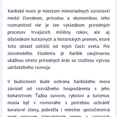
Karibské more je miestom mimoriadnych súvislostí 
medzi človekom, prírodou a ekonomikou. Jeho 
rozmanitosť nie je len výsledkom prírodných 
procesov trvajúcich milióny rokov, ale aj 
dôsledkom kultúrnych a historických premen, ktoré 
túto oblasť odlíšili od iných častí sveta. Pre 
slovenského študenta je Karibik zaujímavou 
ukážkou stretu prírodných krás so zložitou výzvou 
udržateľného rozvoja.
V budúcnosti bude ochrana Karibského mora 
závisieť od rozvážneho hospodárenia s jeho 
bohatstvom. Ťažba surovín, rybolov a turizmus 
musia byť v rovnováhe s potrebou ochrániť 
koralové útesy, pobrežia i miestne spoločenstvá 
pred vplyvom klimatických zmien a rastúcich 