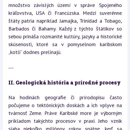
množstvo závislých území v správe Spojeného 
kráľovstva, USA či Francúzska. Medzi suverénne 
štáty patria napríklad Jamajka, Trinidad a Tobago, 
Barbados či Bahamy. Každý z týchto štátikov so 
sebou prináša rozmanité kultúry, jazyky a historické 
skúsenosti, ktoré sa v pomyselnom karibskom 
„kotli“ dodnes prelínajú.
---
II. Geologická história a prírodné procesy
Na hodinách geografie či prírodopisu často 
počujeme o tektónických doskách a ich vplyve na 
tvárnosť Zeme. Práve Karibské more je výborným 
príkladom takýchto procesov v praxi. Jeho vznik 
siaha niekoľko miliónov rokov spätne, keď sa 