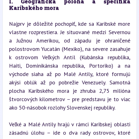
I. Geografická poloha a špecifiká 
Karibského mora
Najprv je dôležité pochopiť, kde sa Karibské more 
vlastne rozprestiera. Je situované medzi Severnou 
a Južnou Amerikou, od západu je ohraničené 
polostrovom Yucatán (Mexiko), na severe zasahuje 
k ostrovom Veľkých Antíl (Kubánska republika, 
Haiti, Dominikánska republika, Portoriko) a na 
východe siaha až po Malé Antily, ktoré formujú 
akýsi oblúk až po pobrežie Venezuely. Samotná 
plocha Karibského mora je zhruba 2,75 milióna 
štvorcových kilometrov – pre predstavu je to viac 
ako 50-násobok rozlohy Slovenskej republiky.
Veľké a Malé Antily hrajú v rámci Karibskej oblasti 
zásadnú úlohu – ide o dva rady ostrovov, ktoré 