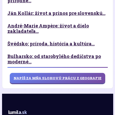
prírodné...
Ján Kollár: život a prínos pre slovenskú...
André-Marie Ampère: život a dielo
zakladateľa...
Švédsko: príroda, história a kultúra...
Bulharsko: od starobylého dedičstva po
moderné...
NAPÍŠ ZA MŇA SLOHOVÚ PRÁCU Z GEOGRAFIE
lumila.sk