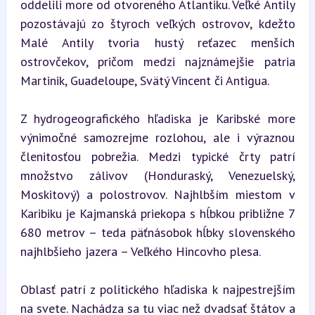
oddelili more od otvoreného Atlantiku. Veľké Antily 
pozostávajú zo štyroch veľkých ostrovov, kdežto 
Malé Antily tvoria hustý reťazec menších 
ostrovčekov, pričom medzi najznámejšie patria 
Martinik, Guadeloupe, Svätý Vincent či Antigua.
Z hydrogeografického hľadiska je Karibské more 
výnimočné samozrejme rozlohou, ale i výraznou 
členitosťou pobrežia. Medzi typické črty patrí 
množstvo zálivov (Honduraský, Venezuelský, 
Moskitový) a polostrovov. Najhlbším miestom v 
Karibiku je Kajmanská priekopa s hĺbkou približne 7 
680 metrov – teda päťnásobok hĺbky slovenského 
najhlbšieho jazera – Veľkého Hincovho plesa.
Oblasť patrí z politického hľadiska k najpestrejším 
na svete. Nachádza sa tu viac než dvadsať štátov a 