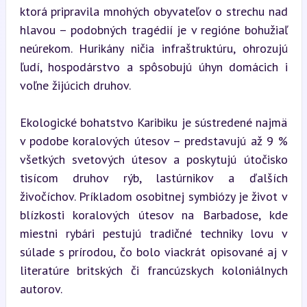
ktorá pripravila mnohých obyvateľov o strechu nad 
hlavou – podobných tragédií je v regióne bohužiaľ 
neúrekom. Hurikány ničia infraštruktúru, ohrozujú 
ľudí, hospodárstvo a spôsobujú úhyn domácich i 
voľne žijúcich druhov.
Ekologické bohatstvo Karibiku je sústredené najmä 
v podobe koralových útesov – predstavujú až 9 % 
všetkých svetových útesov a poskytujú útočisko 
tisícom druhov rýb, lastúrnikov a ďalších 
živočíchov. Príkladom osobitnej symbiózy je život v 
blízkosti koralových útesov na Barbadose, kde 
miestni rybári pestujú tradičné techniky lovu v 
súlade s prírodou, čo bolo viackrát opisované aj v 
literatúre britských či francúzskych koloniálnych 
autorov.