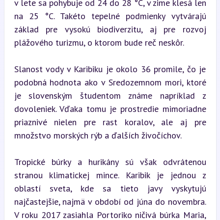
v lete sa pohybuje od 24 do 28 °C, v zime klesá len 
na 25 °C. Takéto tepelné podmienky vytvárajú 
základ pre vysokú biodiverzitu, aj pre rozvoj 
plážového turizmu, o ktorom bude reč neskôr.
Slanost vody v Karibiku je okolo 36 promile, čo je 
podobná hodnota ako v Sredozemnom mori, ktoré 
je slovenským študentom známe napríklad z 
dovoleniek. Vďaka tomu je prostredie mimoriadne 
priaznivé nielen pre rast koralov, ale aj pre 
množstvo morských rýb a ďalších živočíchov.
Tropické búrky a hurikány sú však odvrátenou 
stranou klimatickej mince. Karibik je jednou z 
oblastí sveta, kde sa tieto javy vyskytujú 
najčastejšie, najmä v období od júna do novembra. 
V roku 2017 zasiahla Portoriko ničivá búrka Maria, 