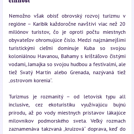
činnosť
Nemožno však obísť obrovský rozvoj turizmu v 
regióne – Karibik každoročne navštívi viac než 20 
miliónov turistov, čo je oproti počtu miestnych 
obyvateľov ohromujúce číslo. Medzi najznámejšími 
turistickými cieľmi dominuje Kuba so svojou 
koloniálnou Havanou, Bahamy s krištáľovo čistými 
vodami, Jamajka so svojou hudbou a festivalmi, ale 
tiež Svatý Martin alebo Grenada, nazývaná tiež 
„ostrovom korenia“.
Turizmus je rozmanitý – od letovísk typu all 
inclusive, cez ekoturistiku využívajúcu bujnú 
prírodu, až po vody miestnych prístavov lákajúce 
milovníkov podmorského sveta. Veľký rozmach 
zaznamenáva takzvaná „kruizová“ doprava, keď do 