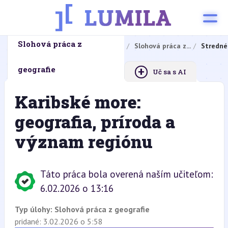
Slohová práca z
Domovská stránka
Domáce úlohy
Slohová práca z...
Stredné
+
geografie
Uč sa s AI
Karibské more:
geografia, príroda a
význam regiónu
Táto práca bola overená naším učiteľom:
6.02.2026 o 13:16
Typ úlohy:
Slohová práca z geografie
pridané: 3.02.2026 o 5:58