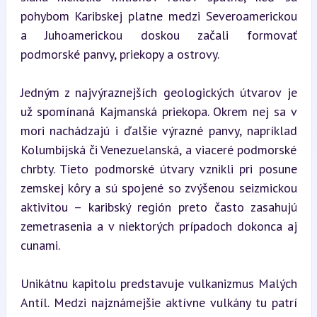
pohybom Karibskej platne medzi Severoamerickou 
a Juhoamerickou doskou začali formovať 
podmorské panvy, priekopy a ostrovy.
Jedným z najvýraznejších geologických útvarov je 
už spomínaná Kajmanská priekopa. Okrem nej sa v 
mori nachádzajú i ďalšie výrazné panvy, napríklad 
Kolumbijská či Venezuelanská, a viaceré podmorské 
chrbty. Tieto podmorské útvary vznikli pri posune 
zemskej kôry a sú spojené so zvýšenou seizmickou 
aktivitou – karibský región preto často zasahujú 
zemetrasenia a v niektorých prípadoch dokonca aj 
cunami.
Unikátnu kapitolu predstavuje vulkanizmus Malých 
Antíl. Medzi najznámejšie aktívne vulkány tu patrí 