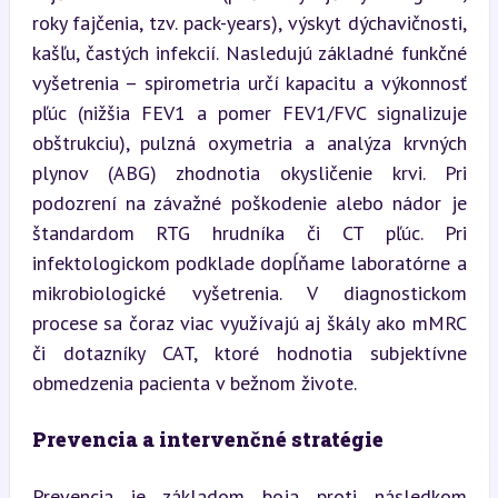
roky fajčenia, tzv. pack-years), výskyt dýchavičnosti, 
kašľu, častých infekcií. Nasledujú základné funkčné 
vyšetrenia – spirometria určí kapacitu a výkonnosť 
pľúc (nižšia FEV1 a pomer FEV1/FVC signalizuje 
obštrukciu), pulzná oxymetria a analýza krvných 
plynov (ABG) zhodnotia okysličenie krvi. Pri 
podozrení na závažné poškodenie alebo nádor je 
štandardom RTG hrudníka či CT pľúc. Pri 
infektologickom podklade dopĺňame laboratórne a 
mikrobiologické vyšetrenia. V diagnostickom 
procese sa čoraz viac využívajú aj škály ako mMRC 
či dotazníky CAT, ktoré hodnotia subjektívne 
obmedzenia pacienta v bežnom živote.
Prevencia a intervenčné stratégie
Prevencia je základom boja proti následkom 