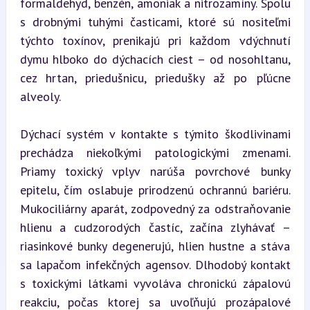
formaldehyd, benzén, amoniak a nitrozamíny. Spolu 
s drobnými tuhými časticami, ktoré sú nositeľmi 
týchto toxínov, prenikajú pri každom vdýchnutí 
dymu hlboko do dýchacích ciest – od nosohltanu, 
cez hrtan, priedušnicu, priedušky až po pľúcne 
alveoly.
Dýchací systém v kontakte s týmito škodlivinami 
prechádza niekoľkými patologickými zmenami. 
Priamy toxický vplyv narúša povrchové bunky 
epitelu, čím oslabuje prirodzenú ochrannú bariéru. 
Mukociliárny aparát, zodpovedný za odstraňovanie 
hlienu a cudzorodých častíc, začína zlyhávať – 
riasinkové bunky degenerujú, hlien hustne a stáva 
sa lapačom infekčných agensov. Dlhodobý kontakt 
s toxickými látkami vyvoláva chronickú zápalovú 
reakciu, počas ktorej sa uvoľňujú prozápalové 