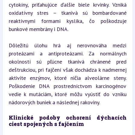
cytokíny, priťahujúce ďalšie biele krvinky. Vzniká 
oxidatívny stres – tkanivá sú bombardované 
reaktívnymi formami kyslíka, čo poškodzuje 
bunkové membrány i DNA.
Dôležitú úlohu hrá aj nerovnováha medzi 
proteázami a antiproteázami. Za normálnych 
okolností sú pľúcne tkanivá chránené pred 
deštrukciou, pri fajčení však dochádza k nadmernej 
aktivite enzýmov, ktoré ničia alveolárne steny. 
Poškodenie DNA prostredníctvom karcinogénov 
vedie k mutáciám, ktoré môžu vyústiť do vzniku 
nádorových buniek a následnej rakoviny.
Klinické podoby ochorení dýchacích 
ciest spojených s fajčením