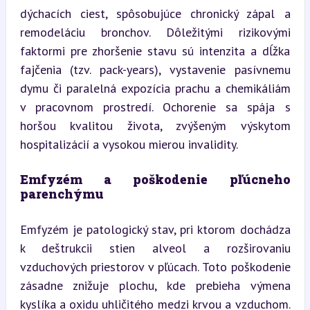
dýchacích ciest, spôsobujúce chronický zápal a 
remodeláciu bronchov. Dôležitými rizikovými 
faktormi pre zhoršenie stavu sú intenzita a dĺžka 
fajčenia (tzv. pack-years), vystavenie pasívnemu 
dymu či paralelná expozícia prachu a chemikáliám 
v pracovnom prostredí. Ochorenie sa spája s 
horšou kvalitou života, zvýšeným výskytom 
hospitalizácií a vysokou mierou invalidity.
Emfyzém a poškodenie pľúcneho 
parenchýmu
Emfyzém je patologický stav, pri ktorom dochádza 
k deštrukcii stien alveol a rozširovaniu 
vzduchových priestorov v pľúcach. Toto poškodenie 
zásadne znižuje plochu, kde prebieha výmena 
kyslíka a oxidu uhličitého medzi krvou a vzduchom. 