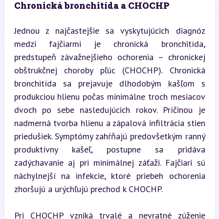
Chronická bronchitída a CHOCHP
Jednou z najčastejšie sa vyskytujúcich diagnóz 
medzi fajčiarmi je chronická bronchitída, 
predstupeň závažnejšieho ochorenia – chronickej 
obštrukčnej choroby pľúc (CHOCHP). Chronická 
bronchitída sa prejavuje dlhodobým kašľom s 
produkciou hlienu počas minimálne troch mesiacov 
dvoch po sebe nasledujúcich rokov. Príčinou je 
nadmerná tvorba hlienu a zápalová infiltrácia stien 
priedušiek. Symptómy zahŕňajú predovšetkým ranný 
produktívny kašeľ, postupne sa pridáva 
zadýchavanie aj pri minimálnej záťaži. Fajčiari sú 
náchylnejší na infekcie, ktoré priebeh ochorenia 
zhoršujú a urýchľujú prechod k CHOCHP.
Pri CHOCHP vzniká trvalé a nevratné zúženie 