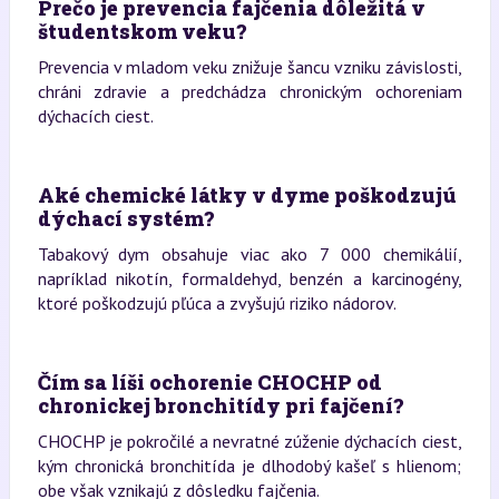
Prečo je prevencia fajčenia dôležitá v
študentskom veku?
Prevencia v mladom veku znižuje šancu vzniku závislosti,
chráni zdravie a predchádza chronickým ochoreniam
dýchacích ciest.
Aké chemické látky v dyme poškodzujú
dýchací systém?
Tabakový dym obsahuje viac ako 7 000 chemikálií,
napríklad nikotín, formaldehyd, benzén a karcinogény,
ktoré poškodzujú pľúca a zvyšujú riziko nádorov.
Čím sa líši ochorenie CHOCHP od
chronickej bronchitídy pri fajčení?
CHOCHP je pokročilé a nevratné zúženie dýchacích ciest,
kým chronická bronchitída je dlhodobý kašeľ s hlienom;
obe však vznikajú z dôsledku fajčenia.