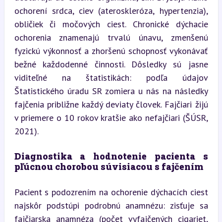
ochorení srdca, ciev (ateroskleróza, hypertenzia), 
obličiek či močových ciest. Chronické dýchacie 
ochorenia znamenajú trvalú únavu, zmenšenú 
fyzickú výkonnosť a zhoršenú schopnosť vykonávať 
bežné každodenné činnosti. Dôsledky sú jasne 
viditeľné na štatistikách: podľa údajov 
Štatistického úradu SR zomiera u nás na následky 
fajčenia približne každý deviaty človek. Fajčiari žijú 
v priemere o 10 rokov kratšie ako nefajčiari (ŠÚSR, 
2021).
Diagnostika a hodnotenie pacienta s 
pľúcnou chorobou súvisiacou s fajčením
Pacient s podozrením na ochorenie dýchacích ciest 
najskôr podstúpi podrobnú anamnézu: zisťuje sa 
fajčiarska anamnéza (počet vyfajčených cigariet, 