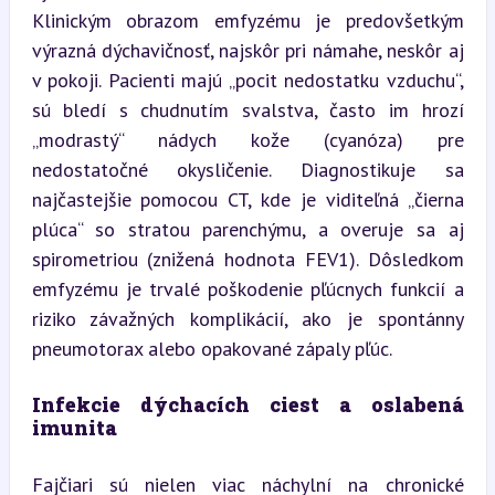
Klinickým obrazom emfyzému je predovšetkým 
výrazná dýchavičnosť, najskôr pri námahe, neskôr aj 
v pokoji. Pacienti majú „pocit nedostatku vzduchu“, 
sú bledí s chudnutím svalstva, často im hrozí 
„modrastý“ nádych kože (cyanóza) pre 
nedostatočné okysličenie. Diagnostikuje sa 
najčastejšie pomocou CT, kde je viditeľná „čierna 
plúca“ so stratou parenchýmu, a overuje sa aj 
spirometriou (znižená hodnota FEV1). Dôsledkom 
emfyzému je trvalé poškodenie pľúcnych funkcií a 
riziko závažných komplikácií, ako je spontánny 
pneumotorax alebo opakované zápaly pľúc.
Infekcie dýchacích ciest a oslabená 
imunita
Fajčiari sú nielen viac náchylní na chronické 