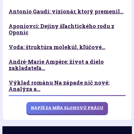
Antonio Gaudí: vizionár, ktorý premenil...
Aponiovci: Dejiny šľachtického rodu z
Oponíc
Voda: štruktúra molekúl, kľúčové...
André-Marie Ampère: život a dielo
zakladateľa...
Výklad románu Na západe nič nové:
Analýza a...
NAPÍŠ ZA MŇA SLOHOVÚ PRÁCU