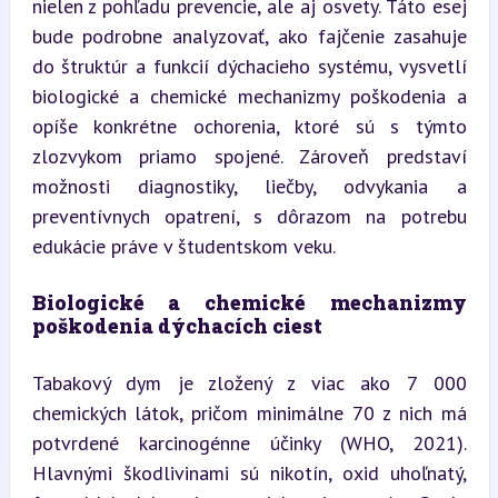
nielen z pohľadu prevencie, ale aj osvety. Táto esej 
bude podrobne analyzovať, ako fajčenie zasahuje 
do štruktúr a funkcií dýchacieho systému, vysvetlí 
biologické a chemické mechanizmy poškodenia a 
opíše konkrétne ochorenia, ktoré sú s týmto 
zlozvykom priamo spojené. Zároveň predstaví 
možnosti diagnostiky, liečby, odvykania a 
preventívnych opatrení, s dôrazom na potrebu 
edukácie práve v študentskom veku.
Biologické a chemické mechanizmy 
poškodenia dýchacích ciest
Tabakový dym je zložený z viac ako 7 000 
chemických látok, pričom minimálne 70 z nich má 
potvrdené karcinogénne účinky (WHO, 2021). 
Hlavnými škodlivinami sú nikotín, oxid uhoľnatý, 