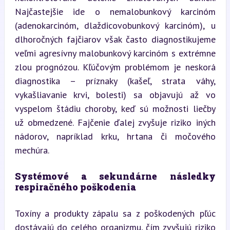
Najčastejšie ide o nemalobunkový karcinóm 
(adenokarcinóm, dlaždicovobunkový karcinóm), u 
dlhoročných fajčiarov však často diagnostikujeme 
veľmi agresívny malobunkový karcinóm s extrémne 
zlou prognózou. Kľúčovým problémom je neskorá 
diagnostika – príznaky (kašeľ, strata váhy, 
vykašliavanie krvi, bolesti) sa objavujú až vo 
vyspelom štádiu choroby, keď sú možnosti liečby 
už obmedzené. Fajčenie ďalej zvyšuje riziko iných 
nádorov, napríklad krku, hrtana či močového 
mechúra.
Systémové a sekundárne následky 
respiračného poškodenia
Toxíny a produkty zápalu sa z poškodených pľúc 
dostávajú do celého organizmu, čím zvyšujú riziko 