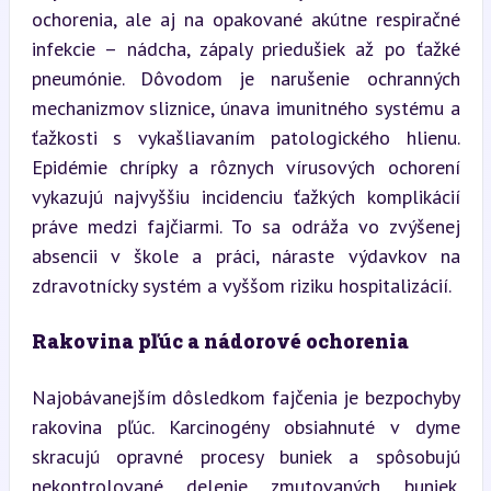
ochorenia, ale aj na opakované akútne respiračné 
infekcie – nádcha, zápaly priedušiek až po ťažké 
pneumónie. Dôvodom je narušenie ochranných 
mechanizmov sliznice, únava imunitného systému a 
ťažkosti s vykašliavaním patologického hlienu. 
Epidémie chrípky a rôznych vírusových ochorení 
vykazujú najvyššiu incidenciu ťažkých komplikácií 
práve medzi fajčiarmi. To sa odráža vo zvýšenej 
absencii v škole a práci, náraste výdavkov na 
zdravotnícky systém a vyššom riziku hospitalizácií.
Rakovina pľúc a nádorové ochorenia
Najobávanejším dôsledkom fajčenia je bezpochyby 
rakovina pľúc. Karcinogény obsiahnuté v dyme 
skracujú opravné procesy buniek a spôsobujú 
nekontrolované delenie zmutovaných buniek. 