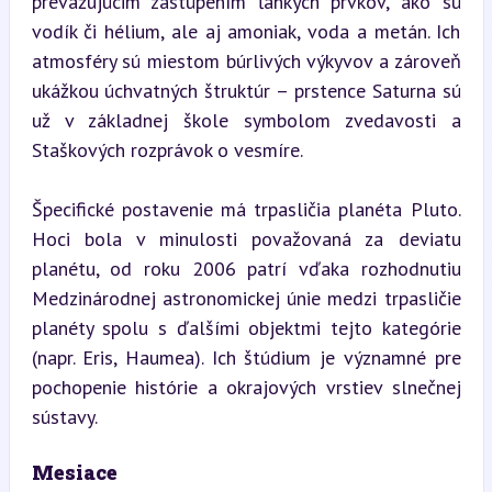
prevažujúcim zastúpením ľahkých prvkov, ako sú 
vodík či hélium, ale aj amoniak, voda a metán. Ich 
atmosféry sú miestom búrlivých výkyvov a zároveň 
ukážkou úchvatných štruktúr – prstence Saturna sú 
už v základnej škole symbolom zvedavosti a 
Staškových rozprávok o vesmíre.
Špecifické postavenie má trpasličia planéta Pluto. 
Hoci bola v minulosti považovaná za deviatu 
planétu, od roku 2006 patrí vďaka rozhodnutiu 
Medzinárodnej astronomickej únie medzi trpasličie 
planéty spolu s ďalšími objektmi tejto kategórie 
(napr. Eris, Haumea). Ich štúdium je významné pre 
pochopenie histórie a okrajových vrstiev slnečnej 
sústavy.
Mesiace