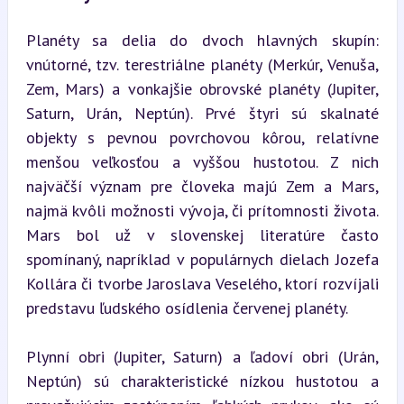
Planéty sa delia do dvoch hlavných skupín: 
vnútorné, tzv. terestriálne planéty (Merkúr, Venuša, 
Zem, Mars) a vonkajšie obrovské planéty (Jupiter, 
Saturn, Urán, Neptún). Prvé štyri sú skalnaté 
objekty s pevnou povrchovou kôrou, relatívne 
menšou veľkosťou a vyššou hustotou. Z nich 
najväčší význam pre človeka majú Zem a Mars, 
najmä kvôli možnosti vývoja, či prítomnosti života. 
Mars bol už v slovenskej literatúre často 
spomínaný, napríklad v populárnych dielach Jozefa 
Kollára či tvorbe Jaroslava Veselého, ktorí rozvíjali 
predstavu ľudského osídlenia červenej planéty.
Plynní obri (Jupiter, Saturn) a ľadoví obri (Urán, 
Neptún) sú charakteristické nízkou hustotou a 