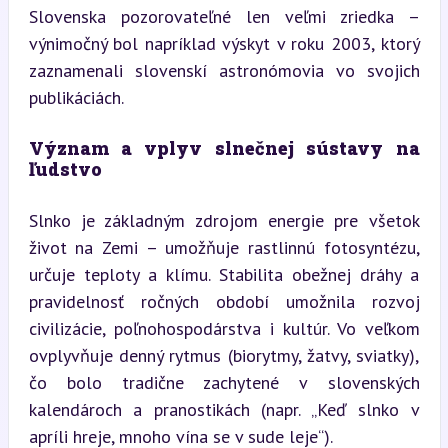
Slovenska pozorovateľné len veľmi zriedka – 
výnimočný bol napríklad výskyt v roku 2003, ktorý 
zaznamenali slovenskí astronómovia vo svojich 
publikáciách.
Význam a vplyv slnečnej sústavy na 
ľudstvo
Slnko je základným zdrojom energie pre všetok 
život na Zemi – umožňuje rastlinnú fotosyntézu, 
určuje teploty a klímu. Stabilita obežnej dráhy a 
pravidelnosť ročných období umožnila rozvoj 
civilizácie, poľnohospodárstva i kultúr. Vo veľkom 
ovplyvňuje denný rytmus (biorytmy, žatvy, sviatky), 
čo bolo tradične zachytené v slovenských 
kalendároch a pranostikách (napr. „Keď slnko v 
apríli hreje, mnoho vína se v sude leje“).