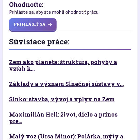
Ohodnoťte:
Prihláste sa, aby ste mohli ohodnotiť prácu.
PRIHLÁSIŤ SA
Súvisiace práce:
Zem ako planéta: štruktúra, pohyby a
vzťah k...
Základy a význam Slnečnej sústavy v...
Slnko: stavba, vývoj a vplyv na Zem
Maximilián Hell: život, dielo a prínos
pre...
Malý voz (Ursa Minor): Polárka, mýty a