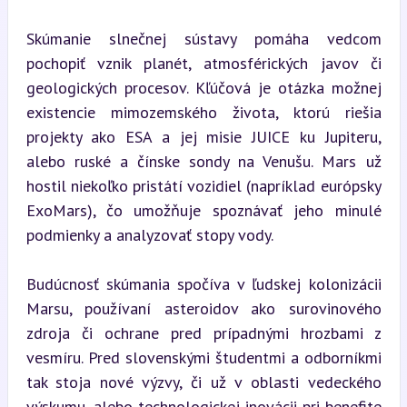
Skúmanie slnečnej sústavy pomáha vedcom 
pochopiť vznik planét, atmosférických javov či 
geologických procesov. Kľúčová je otázka možnej 
existencie mimozemského života, ktorú riešia 
projekty ako ESA a jej misie JUICE ku Jupiteru, 
alebo ruské a čínske sondy na Venušu. Mars už 
hostil niekoľko pristátí vozidiel (napríklad európsky 
ExoMars), čo umožňuje spoznávať jeho minulé 
podmienky a analyzovať stopy vody.
Budúcnosť skúmania spočíva v ľudskej kolonizácii 
Marsu, používaní asteroidov ako surovinového 
zdroja či ochrane pred prípadnými hrozbami z 
vesmíru. Pred slovenskými študentmi a odborníkmi 
tak stoja nové výzvy, či už v oblasti vedeckého 
výskumu, alebo technologickej inovácii pri benefite 