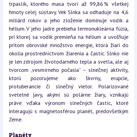
trpaslík, ktorého masa tvorí až 99,86 % všetkej 
hmoty celej sústavy. Vek Slnka sa odhaduje na 4,6 
miliárd rokov a jeho zloženie dominuje vodík a 
hélium. V jeho jadre prebieha termonukleárna fúzia, 
pri ktorej sa vodík premieňa na hélium a uvoľňuje 
pritom obrovské množstvo energie, ktorá žiari do 
okolia prostredníctvom žiarenia a častíc. Slnko nie 
je len zdrojom životodarného tepla a svetla, ale aj 
tvorcom „vesmírneho počasia“ – slnečnej aktivity, 
ktorú pozorujeme ako škvrny, erupcie, 
protuberancie či slnečný vietor. Polarizované 
svetelné javy, akými sú polárne žiary, vznikajú 
práve vďaka výronom slnečných častíc, ktoré 
interagujú s magnetosférou planét, predovšetkým 
Zeme.
Planéty