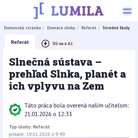
Domovská stránka
Domáce úlohy
Referát
Stredné školy
+
Referát
Uč sa s AI
Slnečná sústava –
prehľad Slnka, planét a
ich vplyvu na Zem
Táto práca bola overená naším učiteľom:
21.01.2026 o 12:33
Typ úlohy:
Referát
pridané: 19.01.2026 o 9:49