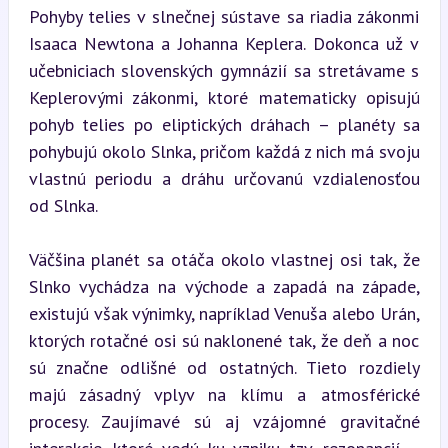
Pohyby telies v slnečnej sústave sa riadia zákonmi 
Isaaca Newtona a Johanna Keplera. Dokonca už v 
učebniciach slovenských gymnázií sa stretávame s 
Keplerovými zákonmi, ktoré matematicky opisujú 
pohyb telies po eliptických dráhach – planéty sa 
pohybujú okolo Slnka, pričom každá z nich má svoju 
vlastnú periodu a dráhu určovanú vzdialenosťou 
od Slnka.
Väčšina planét sa otáča okolo vlastnej osi tak, že 
Slnko vychádza na východe a zapadá na západe, 
existujú však výnimky, napríklad Venuša alebo Urán, 
ktorých rotačné osi sú naklonené tak, že deň a noc 
sú značne odlišné od ostatných. Tieto rozdiely 
majú zásadný vplyv na klímu a atmosférické 
procesy. Zaujímavé sú aj vzájomné gravitačné 