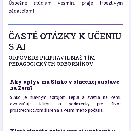
Úspešné štúdium vesmíru praje trpezlivým 
bádateľom!
ČASTÉ OTÁZKY K UČENIU
S AI
ODPOVEDE PRIPRAVIL NÁŠ TÍM
PEDAGOGICKÝCH ODBORNÍKOV
Aký vplyv má Slnko v slnečnej sústave
na Zem?
Slnko je hlavným zdrojom tepla a svetla na Zemi,
ovplyvňuje klímu a podmienky pre život
prostredníctvom žiarenia a vesmírneho počasia.
Ktoré planéty patria medzi vnútorné v