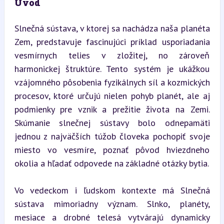
Úvod
Slnečná sústava, v ktorej sa nachádza naša planéta 
Zem, predstavuje fascinujúci príklad usporiadania 
vesmírnych telies v zložitej, no zároveň 
harmonickej štruktúre. Tento systém je ukážkou 
vzájomného pôsobenia fyzikálnych síl a kozmických 
procesov, ktoré určujú nielen pohyb planét, ale aj 
podmienky pre vznik a prežitie života na Zemi. 
Skúmanie slnečnej sústavy bolo odnepamäti 
jednou z najväčších túžob človeka pochopiť svoje 
miesto vo vesmíre, poznať pôvod hviezdneho 
okolia a hľadať odpovede na základné otázky bytia.
Vo vedeckom i ľudskom kontexte má Slnečná 
sústava mimoriadny význam. Slnko, planéty, 
mesiace a drobné telesá vytvárajú dynamicky 