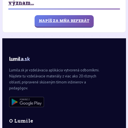
význam...
NAPÍŠ ZA MŇA REFERÁT
lumila.sk
Lumila.sk je vzdelávacia aplikácia vytvorená odborníkmi.
Nájdete tu vzdelávacie materiály z viac ako 20 rôznych
oblastí, pripravené skúseným tímom inžinierov a
pedagógov.
O Lumile