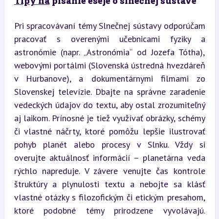
Tipy na
 písanie eseje o slnečnej sústave
Pri spracovávaní témy Slnečnej sústavy odporúčam 
pracovať s overenými učebnicami fyziky a 
astronómie (napr. „Astronómia“ od Jozefa Tótha), 
webovými portálmi (Slovenská ústredná hvezdáreň 
v Hurbanove), a dokumentárnymi filmami zo 
Slovenskej televízie. Dbajte na správne zaradenie 
vedeckých údajov do textu, aby ostal zrozumiteľný 
aj laikom. Prínosné je tiež využívať obrázky, schémy 
či vlastné náčrty, ktoré pomôžu lepšie ilustrovať 
pohyb planét alebo procesy v Slnku. Vždy si 
overujte aktuálnosť informácií – planetárna veda 
rýchlo napreduje. V závere venujte čas kontrole 
štruktúry a plynulosti textu a nebojte sa klásť 
vlastné otázky s filozofickým či etickým presahom, 
ktoré podobné témy prirodzene vyvolávajú. 