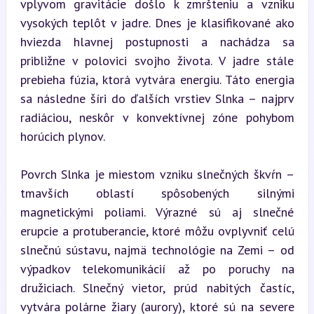
vplyvom gravitácie došlo k zmršteniu a vzniku 
vysokých teplôt v jadre. Dnes je klasifikované ako 
hviezda hlavnej postupnosti a nachádza sa 
približne v polovici svojho života. V jadre stále 
prebieha fúzia, ktorá vytvára energiu. Táto energia 
sa následne šíri do ďalších vrstiev Slnka – najprv 
radiáciou, neskôr v konvektívnej zóne pohybom 
horúcich plynov.
Povrch Slnka je miestom vzniku slnečných škvŕn – 
tmavších oblastí spôsobených silnými 
magnetickými poliami. Výrazné sú aj slnečné 
erupcie a protuberancie, ktoré môžu ovplyvniť celú 
slnečnú sústavu, najmä technológie na Zemi – od 
výpadkov telekomunikácií až po poruchy na 
družiciach. Slnečný vietor, prúd nabitých častíc, 
vytvára polárne žiary (aurory), ktoré sú na severe 