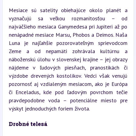
Mesiace sú satelity obiehajúce okolo planét a 
vyznačujú sa veľkou rozmanitosťou – od 
najväčšieho mesiaca Ganymedesa pri Jupiteri až po 
nenápadné mesiace Marsu, Phobos a Deimos. Naša 
Luna je najľahšie pozorovateľným sprievodcom 
Zeme a od nepamäti zohrávala kultúrnu a 
náboženskú úlohu v slovenskej krajine – jej obrazy 
nájdeme v ľudových piesňach, pranostikách či 
výzdobe drevených kostolíkov. Vedci však venujú 
pozornosť aj vzdialeným mesiacom, ako je Európa 
či Enceladus, kde pod ľadovým povrchom tečie 
pravdepodobne voda – potenciálne miesto pre 
výskyt jednoduchých foriem života.
Drobné telesá