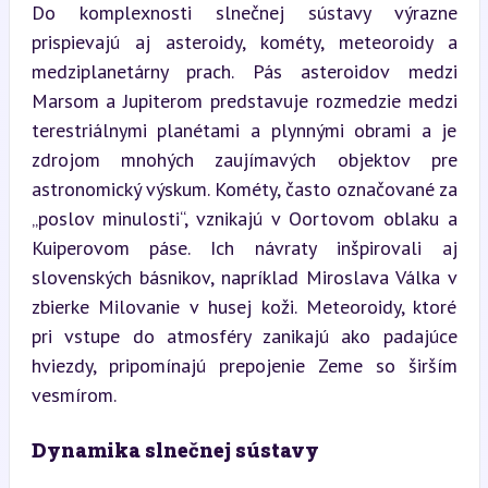
Do komplexnosti slnečnej sústavy výrazne 
prispievajú aj asteroidy, kométy, meteoroidy a 
medziplanetárny prach. Pás asteroidov medzi 
Marsom a Jupiterom predstavuje rozmedzie medzi 
terestriálnymi planétami a plynnými obrami a je 
zdrojom mnohých zaujímavých objektov pre 
astronomický výskum. Kométy, často označované za 
„poslov minulosti“, vznikajú v Oortovom oblaku a 
Kuiperovom páse. Ich návraty inšpirovali aj 
slovenských básnikov, napríklad Miroslava Válka v 
zbierke Milovanie v husej koži. Meteoroidy, ktoré 
pri vstupe do atmosféry zanikajú ako padajúce 
hviezdy, pripomínajú prepojenie Zeme so širším 
vesmírom.
Dynamika slnečnej sústavy