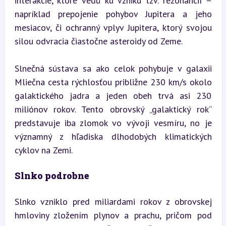
interakcie, ktoré vedú ku vzniku tzv. rezonancií – 
napríklad prepojenie pohybov Jupitera a jeho 
mesiacov, či ochranný vplyv Jupitera, ktorý svojou 
silou odvracia čiastočne asteroidy od Zeme.
Slnečná sústava sa ako celok pohybuje v galaxii 
Mliečna cesta rýchlosťou približne 230 km/s okolo 
galaktického jadra a jeden obeh trvá asi 230 
miliónov rokov. Tento obrovský „galaktický rok“ 
predstavuje iba zlomok vo vývoji vesmíru, no je 
významný z hľadiska dlhodobých klimatických 
cyklov na Zemi.
Slnko podrobne
Slnko vzniklo pred miliardami rokov z obrovskej 
hmloviny zložením plynov a prachu, pričom pod 