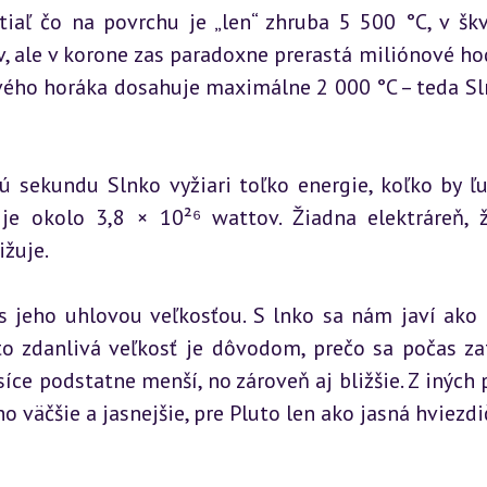
tiaľ čo na povrchu je „len“ zhruba 5 500 °C, v škv
, ale v korone zas paradoxne prerastá miliónové hod
vého horáka dosahuje maximálne 2 000 °C – teda Sln
nú sekundu Slnko vyžiari toľko energie, koľko by ľu
je okolo 3,8 × 10²⁶ wattov. Žiadna elektráreň, ž
ižuje.
 jeho uhlovou veľkosťou. S lnko sa nám javí ako d
o zdanlivá veľkosť je dôvodom, prečo sa počas za
íce podstatne menší, no zároveň aj bližšie. Z iných p
o väčšie a jasnejšie, pre Pluto len ako jasná hviezdi