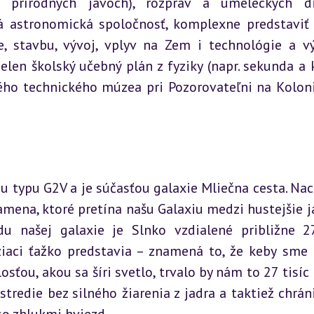
prírodných javoch), rozpráv a umeleckých die
 astronomická spoločnosť, komplexne predstaviť 
, stavbu, vývoj, vplyv na Zem i technológie a v
len školský učebný plán z fyziky (napr. sekunda a k
kého technického múzea pri Pozorovateľni na Kolon
u typu G2V a je súčasťou galaxie Mliečna cesta. Nac
ramena, ktoré pretína našu Galaxiu medzi hustejšie ja
edu našej galaxie je Slnko vzdialené približne 2
žiaci ťažko predstavia – znamená to, že keby sme c
sťou, akou sa šíri svetlo, trvalo by nám to 27 tisíc 
tredie bez silného žiarenia z jadra a taktiež chráni