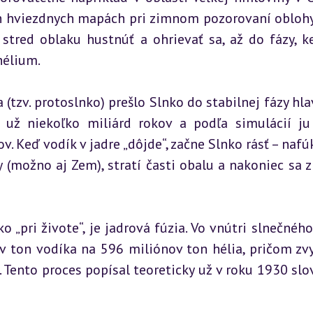
ch hviezdnych mapách pri zimnom pozorovaní oblohy)
tred oblaku hustnúť a ohrievať sa, až do fázy, ke
hélium.
zv. protoslnko) prešlo Slnko do stabilnej fázy hla
 už niekoľko miliárd rokov a podľa simulácií ju
v. Keď vodík v jadre „dôjde“, začne Slnko rásť – nafú
 (možno aj Zem), stratí časti obalu a nakoniec sa z
„pri živote“, je jadrová fúzia. Vo vnútri slnečného 
 ton vodíka na 596 miliónov ton hélia, pričom zvy
Tento proces popísal teoreticky už v roku 1930 slov