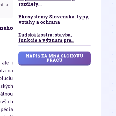
rozdiely...
ot a
Ekosystémy Slovenska: typy,
vzťahy a ochrana
ného 
Ľudská kostra: stavba,
funkcie a význam pre...
NAPÍŠ ZA MŇA SLOHOVÚ
PRÁCU
ale i 
ta na 
lúciu 
ských 
álnou 
vších 
pédia 