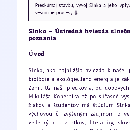
Preskúmaj stavbu, vývoj Slnka a jeho vply
vesmírne procesy 🌞.
Slnko – Ústredná hviezda slnečn
poznania
Úvod
Slnko, ako najbližšia hviezda k našej p
biológie a ekológie. Jeho energia je z
Zemi. Už naši predkovia, od dobových 
Mikuláša Kopernika až po súčasné výsk
žiakov a študentov má štúdium Slnka
výchovou či zvýšeným záujmom o vedu
vedeckých poznatkov, literatúry, slov