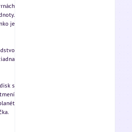
rnách 
noty. 
ko je 
dstvo 
iadna 
isk s 
tmení 
lanét 
čka.