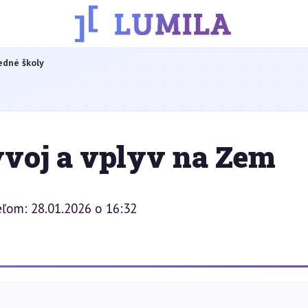
edné školy
ývoj a vplyv na Zem
eľom: 28.01.2026 o 16:32