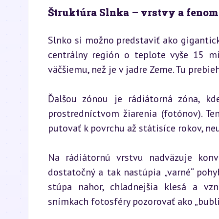
Štruktúra Slnka – vrstvy a feno
Slnko si možno predstaviť ako gigantickú
centrálny región o teplote vyše 15 mil
väčšiemu, než je v jadre Zeme. Tu prebie
Ďalšou zónou je rádiátorná zóna, kd
prostredníctvom žiarenia (fotónov). Te
putovať k povrchu až státisíce rokov, n
Na rádiátornú vrstvu nadväzuje konv
dostatočný a tak nastúpia „varné“ pohy
stúpa nahor, chladnejšia klesá a vz
snímkach fotosféry pozorovať ako „bubli