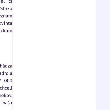
l či 
Slnko 
ýznam 
vinta 
ickom 
hádza 
dro a 
7 000 
hceli 
rokov. 
 našu 