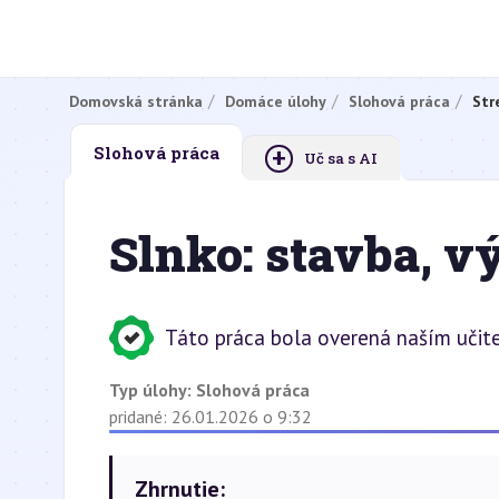
Domovská stránka
Domáce úlohy
Slohová práca
Str
+
Slohová práca
Uč sa s AI
Slnko: stavba, v
Táto práca bola overená naším učit
Typ úlohy:
Slohová práca
pridané: 26.01.2026 o 9:32
Zhrnutie: