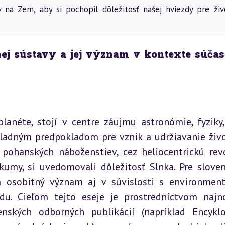
v na Zem, aby si pochopil dôležitosť našej hviezdy pre živ
ej sústavy a jej význam v kontexte súčas
lanéte, stojí v centre záujmu astronómie, fyziky, 
ákladným predpokladom pre vznik a udržiavanie živo
pohanských náboženstiev, cez heliocentrickú revo
umy, si uvedomovali dôležitosť Slnka. Pre sloven
 osobitný význam aj v súvislosti s environment
. Cieľom tejto eseje je prostredníctvom najno
enských odborných publikácií (napríklad Encyklo