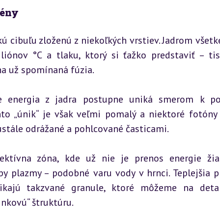
mény
 cibuľu zloženú z niekoľkých vrstiev. Jadrom všetké
iónov °C a tlaku, ktorý si ťažko predstaviť – tisí
ha už spomínaná fúzia.
e energia z jadra postupne uniká smerom k po
nto „únik“ je však veľmi pomalý a niektoré fotóny
eustále odrážané a pohlcované časticami.
ektívna zóna, kde už nie je prenos energie žia
by plazmy – podobné varu vody v hrnci. Teplejšia p
nikajú takzvané granule, ktoré môžeme na detai
nkovú“ štruktúru.