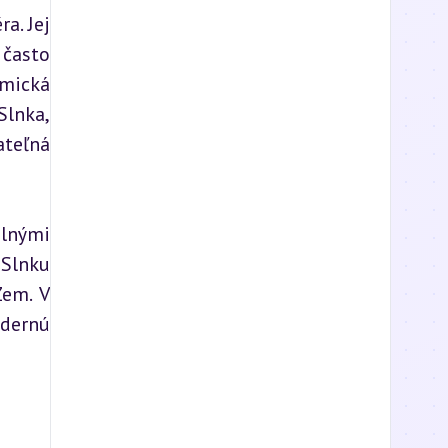
. Jej 
často 
mická 
lnka, 
teľná 
lnými 
lnku 
em. V 
dernú 