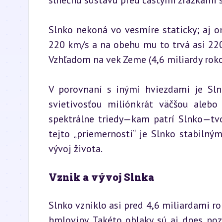
slnečnú sústavu pred častými zrážkami 
Slnko nekoná vo vesmíre staticky; aj o
220 km/s a na obehu mu to trvá asi 220 m
Vzhľadom na vek Zeme (4,6 miliardy roko
V porovnaní s inými hviezdami je Slnk
svietivosťou miliónkrát väčšou alebo 
spektrálne triedy—kam patrí Slnko—tvor
tejto „priemernosti“ je Slnko stabiln
vývoj života.
Vznik a vývoj Slnka
Slnko vzniklo asi pred 4,6 miliardami r
hmloviny. Takéto oblaky sú aj dnes poz