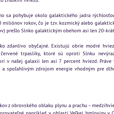
so zhlukmi hviezd.
no sa pohybuje okolo galaktického jadra rýchlosťou
iliónov rokov, čo je tzv. kozmický alebo galaktický
v) prešlo Slnko galaktickým obehom asi len 20-krát
o zdanlivo obyčajné. Existujú obrie modré hviez
červené trpaslíky, ktoré sú oproti Slnku nevýraz
í v našej galaxii len asi 7 percent hviezd. Práve 
ým a spoľahlivým zdrojom energie vhodným pre dlh
okov z obrovského oblaku plynu a prachu – medzihvie
orovateľné napríklad v oblasti Veľkej hmloviny v O