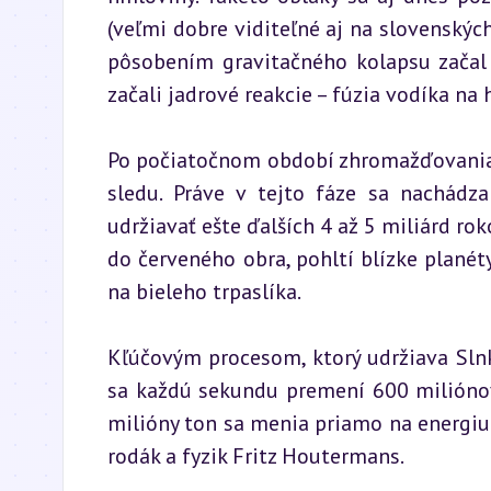
(veľmi dobre viditeľné aj na slovenský
pôsobením gravitačného kolapsu začal s
začali jadrové reakcie – fúzia vodíka na 
Po počiatočnom období zhromažďovania (t
sledu. Práve v tejto fáze sa nachádza
udržiavať ešte ďalších 4 až 5 miliárd roko
do červeného obra, pohltí blízke planéty
na bieleho trpaslíka.
Kľúčovým procesom, ktorý udržiava Slnko 
sa každú sekundu premení 600 miliónov
milióny ton sa menia priamo na energiu. 
rodák a fyzik Fritz Houtermans.