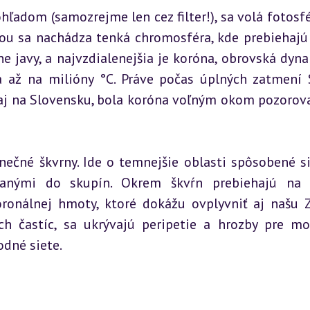
dom (samozrejme len cez filter!), sa volá fotosféra
rou sa nachádza tenká chromosféra, kde prebiehajú 
e javy, a najvzdialenejšia je koróna, obrovská dyna
a až na milióny °C. Práve počas úplných zatmení S
 aj na Slovensku, bola koróna voľným okom pozorova
nečné škvrny. Ide o temnejšie oblasti spôsobené si
danými do skupín. Okrem škvŕn prebiehajú na S
oronálnej hmoty, ktoré dokážu ovplyvniť aj našu Z
h častíc, sa ukrývajú peripetie a hrozby pre mo
odné siete.