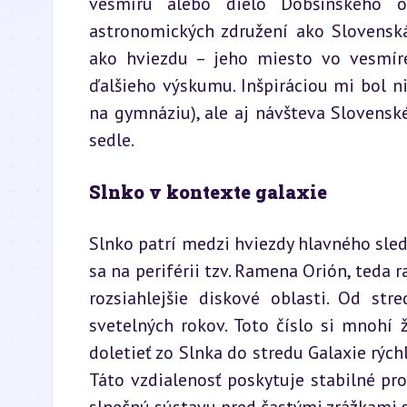
vesmíru alebo dielo Dobšinského o 
astronomických združení ako Slovenská
ako hviezdu – jeho miesto vo vesmíre
ďalšieho výskumu. Inšpiráciou mi bol nie
na gymnáziu), ale aj návšteva Slovens
sedle.
Slnko v kontexte galaxie
Slnko patrí medzi hviezdy hlavného sled
sa na periférii tzv. Ramena Orión, teda 
rozsiahlejšie diskové oblasti. Od str
svetelných rokov. Toto číslo si mnohí 
doletieť zo Slnka do stredu Galaxie rýchlo
Táto vzdialenosť poskytuje stabilné pros