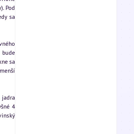
. Pod 
dy sa 
vného 
 bude 
kne sa 
menší 
jadra 
šné 4 
inský 