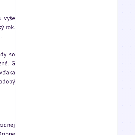
 vyše 
 rok. 
.
dy so 
né. G 
vďaka 
odobý 
zdnej 
rióne 