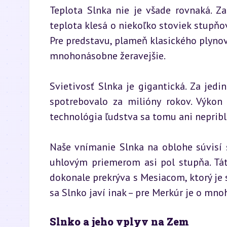
Teplota Slnka nie je všade rovnaká. Za
teplota klesá o niekoľko stoviek stupňov
Pre predstavu, plameň klasického plyno
mnohonásobne žeravejšie.
Svietivosť Slnka je gigantická. Za jedi
spotrebovalo za milióny rokov. Výkon 
technológia ľudstva sa tomu ani nepribl
Naše vnímanie Slnka na oblohe súvisí s
uhlovým priemerom asi pol stupňa. Tát
dokonale prekrýva s Mesiacom, ktorý je s
sa Slnko javí inak – pre Merkúr je o mnoh
Slnko a jeho vplyv na Zem