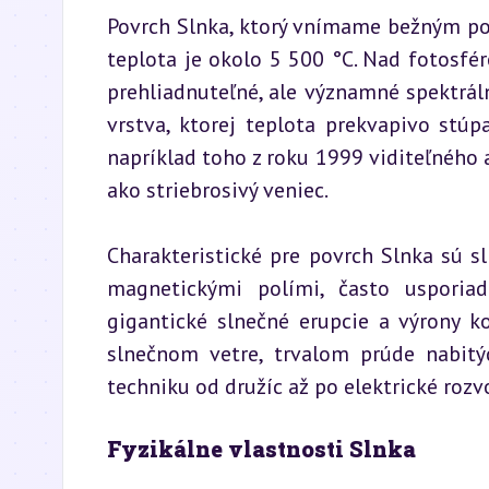
Povrch Slnka, ktorý vnímame bežným pohľa
teplota je okolo 5 500 °C. Nad fotosfé
prehliadnuteľné, ale významné spektráln
vrstva, ktorej teplota prekvapivo stúp
napríklad toho z roku 1999 viditeľného
ako striebrosivý veniec.
Charakteristické pre povrch Slnka sú sl
magnetickými polími, často usporia
gigantické slnečné erupcie a výrony k
slnečnom vetre, trvalom prúde nabitýc
techniku od družíc až po elektrické rozv
Fyzikálne vlastnosti Slnka