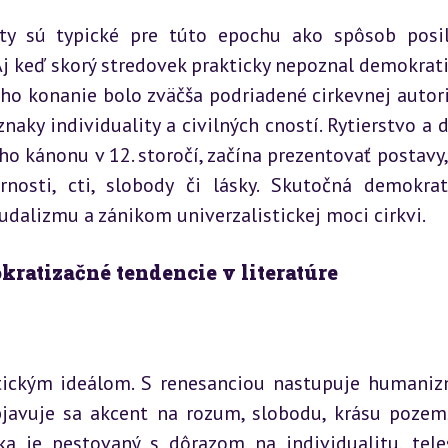
xty sú typické pre túto epochu ako spôsob posil
 Aj keď skorý stredovek prakticky nepoznal demokrati
eho konanie bolo zväčša podriadené cirkevnej autorit
y individuality a civilných cností. Rytierstvo a d
ho kánonu v 12. storočí, začína prezentovať postavy, 
rnosti, cti, slobody či lásky. Skutočná demokrati
dalizmu a zánikom univerzalistickej moci cirkvi.
ratizačné tendencie v literatúre
tickým ideálom. S renesanciou nastupuje humaniz
javuje sa akcent na rozum, slobodu, krásu pozem
a je pestovaný s dôrazom na individualitu, teles