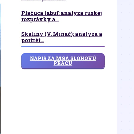
Plačúca labuť: analýza ruskej
rozprávky a...
Skaliny (V. Mináč): analýza a
portrét...
NAPÍŠ ZA MŇA SLOHOVÚ
PRÁCU