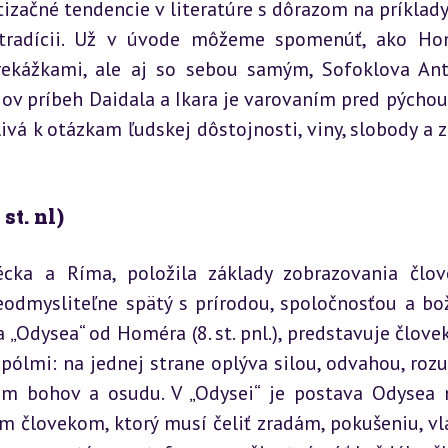
ačné tendencie v literatúre s dôrazom na príklady z
 tradícii. Už v úvode môžeme spomenúť, ako Ho
rekážkami, ale aj so sebou samým, Sofoklova Ant
ov príbeh Daidala a Ikara je varovaním pred pýchou 
livá k otázkam ľudskej dôstojnosti, viny, slobody a z
 st. nl)
cka a Ríma, položila základy zobrazovania člov
neodmysliteľne spätý s prírodou, spoločnosťou a bo
a „Odysea“ od Homéra (8. st. pnl.), predstavuje človek
pólmi: na jednej strane oplýva silou, odvahou, roz
m bohov a osudu. V „Odysei“ je postava Odysea n
 človekom, ktorý musí čeliť zradám, pokušeniu, vla