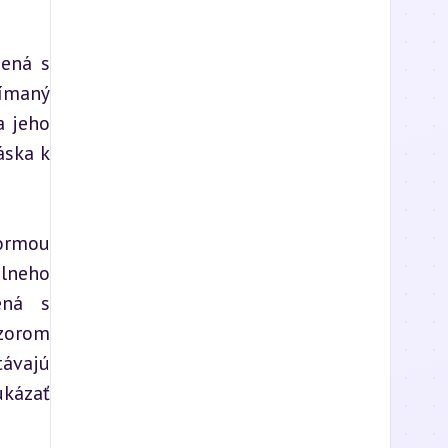
ená s 
ímaný 
 jeho 
ska k 
ormou 
lneho 
ná s 
zorom 
ávajú 
kázať 