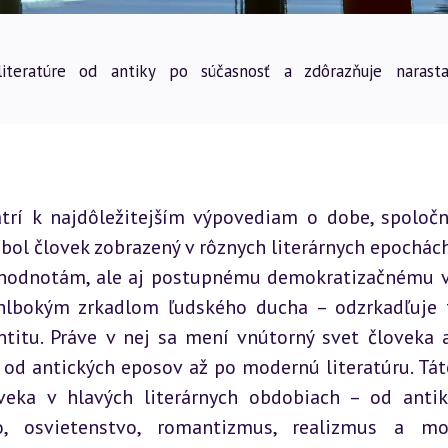
iteratúre od antiky po súčasnosť a zdôrazňuje narasta
trí k najdôležitejším výpovediam o dobe, spoločno
ol človek zobrazený v rôznych literárnych epochách
hodnotám, ale aj postupnému demokratizačnému v
e hlbokým zrkadlom ľudského ducha – odzrkadľuje t
titu. Práve v nej sa mení vnútorný svet človeka a
 od antických eposov až po modernú literatúru. Táto
eka v hlavých literárnych obdobiach – od antiky
o, osvietenstvo, romantizmus, realizmus a mod