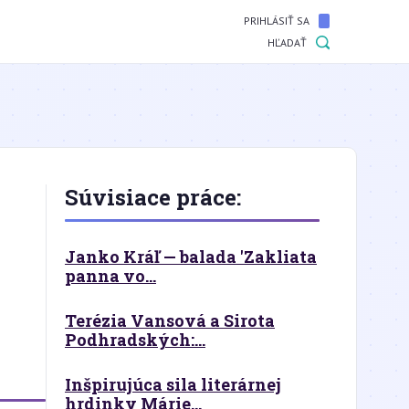
PRIHLÁSIŤ SA
HĽADAŤ
Súvisiace práce:
Janko Kráľ — balada 'Zakliata
panna vo...
Terézia Vansová a Sirota
Podhradských:...
Inšpirujúca sila literárnej
hrdinky Márie...