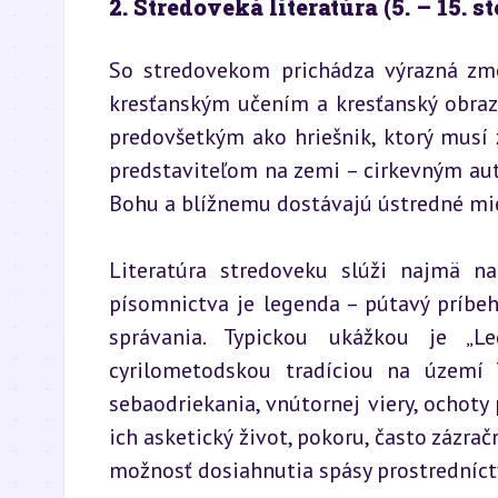
2. Stredoveká literatúra (5. – 15. s
So stredovekom prichádza výrazná zmen
kresťanským učením a kresťanský obraz 
predovšetkým ako hriešnik, ktorý musí ž
predstaviteľom na zemi – cirkevným auto
Bohu a blížnemu dostávajú ústredné mie
Literatúra stredoveku slúži najmä na
písomnictva je legenda – pútavý príbeh
správania. Typickou ukážkou je „L
cyrilometodskou tradíciou na území V
sebaodriekania, vnútornej viery, ochoty 
ich asketický život, pokoru, často zázrač
možnosť dosiahnutia spásy prostredníctv