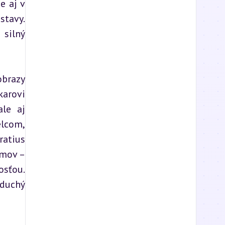
 aj v 
tavy. 
silný 
brazy 
arovi 
le aj 
lcom, 
atius 
mov – 
sťou. 
duchý 