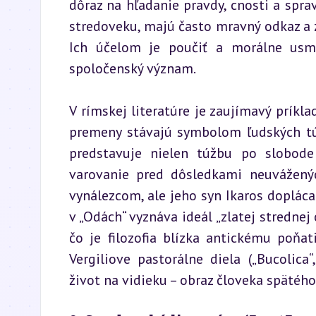
dôraz na hľadanie pravdy, cnosti a sprav
stredoveku, majú často mravný odkaz a zo
Ich účelom je poučiť a morálne usmer
spoločenský význam.
V rímskej literatúre je zaujímavý príkla
premeny stávajú symbolom ľudských túžo
predstavuje nielen túžbu po slobode 
varovanie pred dôsledkami neuváženýc
vynálezcom, ale jeho syn Ikaros dopláca
v „Odách“ vyznáva ideál „zlatej strednej 
čo je filozofia blízka antickému poňa
Vergiliove pastorálne diela („Bucolica
život na vidieku – obraz človeka spätého