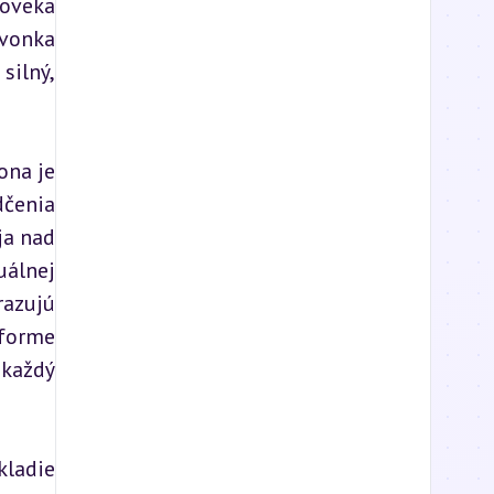
oveka 
vonka 
ilný, 
na je 
čenia 
a nad 
álnej 
azujú 
orme 
každý 
ladie 