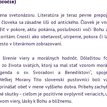
toročie)
a svetonázoru. Literatúra je teraz pevne prepoj
človeka sa zásadne líši od antického. Človek je vn
iť v pokore, aktu pokánia, poslušnosti voči Bohu a
ritám. Cnosti ako obetavosť, utrpenie, pokora či lá
sto v literárnom zobrazovaní.
 šírenie viery a morálnych hodnôt. Dôležitou f
 zo života svätých, ktorý sa mal stať vzorom morá
egenda o sv. Svoradovi a Benediktovi“, spoje
eľkej Moravy. Títo slovenskí pustovníci boli v
prinášať obeť v mene vyššieho dobra. Príbehy zachyt
né skutky – cieľom je pozitívne ovplyvniť veriacich, u
om viery, lásky k Bohu a blížnemu.