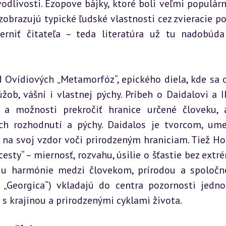
odlivosti. Ezopove bájky, ktoré boli veľmi populárne
brazujú typické ľudské vlastnosti cez zvieracie pos
niť čitateľa – teda literatúra už tu nadobúda 
d Ovídiových „Metamorfóz“, epického diela, kde sa o
b, vášní i vlastnej pýchy. Príbeh o Daidalovi a Ik
a možnosti prekročiť hranice určené človeku, a
h rozhodnutí a pýchy. Daidalos je tvorcom, ume
 na svoj vzdor voči prirodzeným hraniciam. Tiež Hor
cesty“ – miernosť, rozvahu, úsilie o šťastie bez extré
tiu harmónie medzi človekom, prírodou a spoločno
“, „Georgica“) vkladajú do centra pozornosti jedno
 s krajinou a prirodzenými cyklami života.