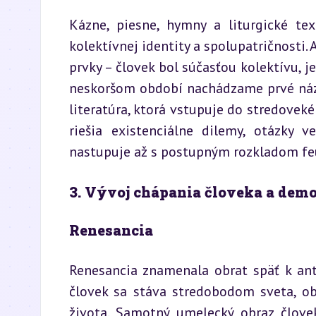
Kázne, piesne, hymny a liturgické te
kolektívnej identity a spolupatričnosti.
prvky – človek bol súčasťou kolektívu, j
neskoršom období nachádzame prvé náznak
literatúra, ktorá vstupuje do stredoveké
riešia existenciálne dilemy, otázky ve
nastupuje až s postupným rozkladom feu
3. Vývoj chápania človeka a demok
Renesancia
Renesancia znamenala obrat späť k an
človek sa stáva stredobodom sveta, ob
života. Samotný umelecký obraz človek