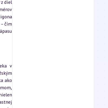
 diel 
mérov 
igona 
– čím 
ápasu 
eka v 
žským 
a ako 
umom, 
ielen 
stnej 