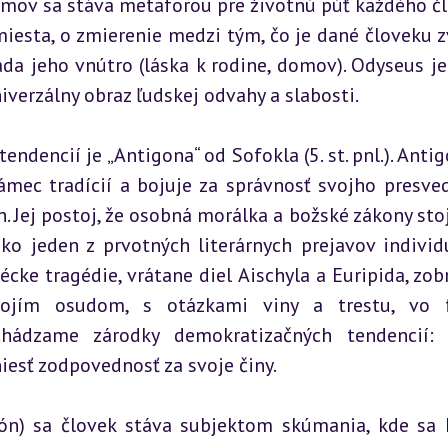
omov sa stáva metaforou pre životnú púť každého čl
miesta, o zmierenie medzi tým, čo je dané človeku z
da jeho vnútro (láska k rodine, domov). Odyseus je s
niverzálny obraz ľudskej odvahy a slabosti.
encií je „Antigona“ od Sofokla (5. st. pnl.). Antigo
ámec tradícií a bojuje za správnosť svojho presved
n. Jej postoj, že osobná morálka a božské zákony stoj
 jeden z prvotných literárnych prejavov individu
écke tragédie, vrátane diel Aischyla a Euripida, zobr
vojím osudom, s otázkami viny a trestu, vo f
chádzame zárodky demokratizačných tendencií: 
iesť zodpovednosť za svoje činy.
atón) sa človek stáva subjektom skúmania, kde sa k