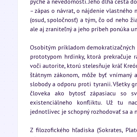
pýche a nevedomosti. Jeho dlhá cesta d
– zápas o návrat, o nájdenie vlastného 
(osud, spoločnosť) a tým, čo od neho žia
ale aj zraniteľný a jeho príbeh ponúka u
Osobitým príkladom demokratizačných tend
prototypom hrdinky, ktorá prekračuje r
voči autorite, ktorú stelesňuje kráľ Kreó
štátnym zákonom, môže byť vnímaný ako
slobody a odporu proti tyranii. Všetky gr
človeka ako bytosť zápasiacu so s
existenciálneho konfliktu. Už tu na
jednotlivec je schopný rozhodovať sa a n
Z filozofického hľadiska (Sokrates, Pl