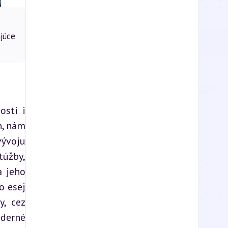
júce
sti i 
, nám 
ývoju 
úžby, 
 jeho 
 esej 
, cez 
erné 