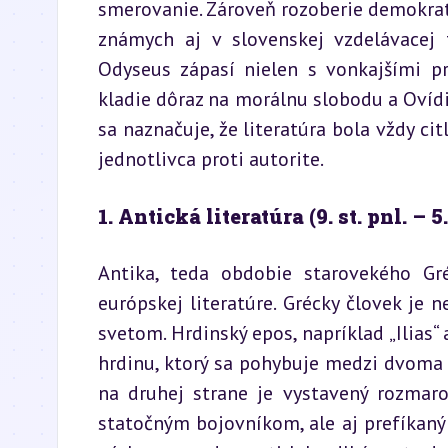
smerovanie. Zároveň rozoberie demokratiz
známych aj v slovenskej vzdelávacej
Odyseus zápasí nielen s vonkajšími p
kladie dôraz na morálnu slobodu a Ovídi
sa naznačuje, že literatúra bola vždy cit
jednotlivca proti autorite.
1. Antická literatúra (9. st. pnl. – 5.
Antika, teda obdobie starovekého Gré
európskej literatúre. Grécky človek je 
svetom. Hrdinský epos, napríklad „Ilias“ 
hrdinu, ktorý sa pohybuje medzi dvoma 
na druhej strane je vystavený rozmaro
statočným bojovníkom, ale aj prefíkaným