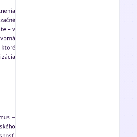
nenia 
začné 
e – v 
vorná 
ktoré 
zácia 
mus – 
ského 
nosť, 