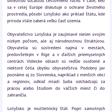
dôležitou súčasťou cestovného ruchu. V čase, keď 
sa v celej Európe diskutuje o ochrane životného 
prostredia, pôsobí Lotyšsko ako príklad štátu, kde 
príroda stále zaberá veľkú časť územia.
Obyvateľstvo Lotyšska je zaujímavé nielen svojím 
nízkym počtom, ale aj národnostnou štruktúrou. 
Obyvatelia sú sústredení najmä v mestách, 
predovšetkým v Rige a v ďalších priemyselných 
centrách. Vidiecke oblasti sú redšie osídlené a 
niektoré čelia úbytku obyvateľstva. Podobný jav 
poznáme aj zo Slovenska, napríklad z menších obcí 
a regiónov, odkiaľ mladí ľudia odchádzajú za 
prácou alebo štúdiom do väčších miest či do 
zahraničia.
Lotyšsko je multietnický štát. Popri samotných 