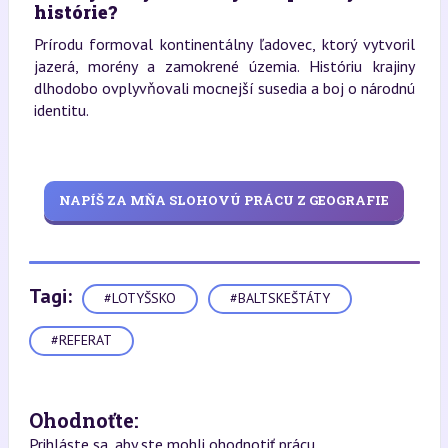
histórie?
Prírodu formoval kontinentálny ľadovec, ktorý vytvoril
jazerá, morény a zamokrené územia. Históriu krajiny
dlhodobo ovplyvňovali mocnejší susedia a boj o národnú
identitu.
NAPÍŠ ZA MŇA SLOHOVÚ PRÁCU Z GEOGRAFIE
Tagi:
#LOTYŠSKO
#BALTSKEŠTÁTY
#REFERAT
Ohodnoťte:
Prihláste sa, aby ste mohli ohodnotiť prácu.