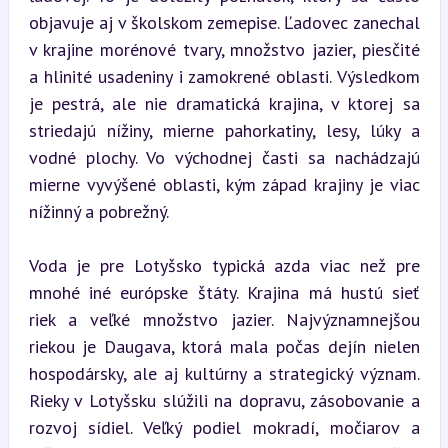
objavuje aj v školskom zemepise. Ľadovec zanechal 
v krajine morénové tvary, množstvo jazier, piesčité 
a hlinité usadeniny i zamokrené oblasti. Výsledkom 
je pestrá, ale nie dramatická krajina, v ktorej sa 
striedajú nížiny, mierne pahorkatiny, lesy, lúky a 
vodné plochy. Vo východnej časti sa nachádzajú 
mierne vyvýšené oblasti, kým západ krajiny je viac 
nížinný a pobrežný.
Voda je pre Lotyšsko typická azda viac než pre 
mnohé iné európske štáty. Krajina má hustú sieť 
riek a veľké množstvo jazier. Najvýznamnejšou 
riekou je Daugava, ktorá mala počas dejín nielen 
hospodársky, ale aj kultúrny a strategický význam. 
Rieky v Lotyšsku slúžili na dopravu, zásobovanie a 
rozvoj sídiel. Veľký podiel mokradí, močiarov a 