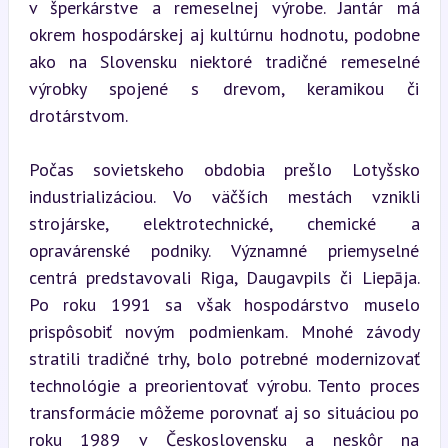
v šperkárstve a remeselnej výrobe. Jantár má 
okrem hospodárskej aj kultúrnu hodnotu, podobne 
ako na Slovensku niektoré tradičné remeselné 
výrobky spojené s drevom, keramikou či 
drotárstvom.
Počas sovietskeho obdobia prešlo Lotyšsko 
industrializáciou. Vo väčších mestách vznikli 
strojárske, elektrotechnické, chemické a 
opravárenské podniky. Významné priemyselné 
centrá predstavovali Riga, Daugavpils či Liepāja. 
Po roku 1991 sa však hospodárstvo muselo 
prispôsobiť novým podmienkam. Mnohé závody 
stratili tradičné trhy, bolo potrebné modernizovať 
technológie a preorientovať výrobu. Tento proces 
transformácie môžeme porovnať aj so situáciou po 
roku 1989 v Československu a neskôr na 