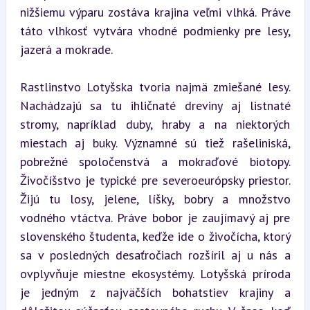
nižšiemu výparu zostáva krajina veľmi vlhká. Práve 
táto vlhkosť vytvára vhodné podmienky pre lesy, 
jazerá a mokrade.
Rastlinstvo Lotyšska tvoria najmä zmiešané lesy. 
Nachádzajú sa tu ihličnaté dreviny aj listnaté 
stromy, napríklad duby, hraby a na niektorých 
miestach aj buky. Významné sú tiež rašeliniská, 
pobrežné spoločenstvá a mokraďové biotopy. 
Živočíšstvo je typické pre severoeurópsky priestor. 
Žijú tu losy, jelene, líšky, bobry a množstvo 
vodného vtáctva. Práve bobor je zaujímavý aj pre 
slovenského študenta, keďže ide o živočícha, ktorý 
sa v posledných desaťročiach rozšíril aj u nás a 
ovplyvňuje miestne ekosystémy. Lotyšská príroda 
je jedným z najväčších bohatstiev krajiny a 