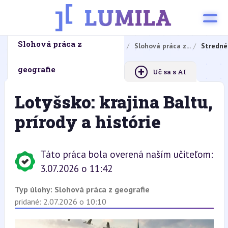
Slohová práca z
Domovská stránka
Domáce úlohy
Slohová práca z...
Stredné
+
geografie
Uč sa s AI
Lotyšsko: krajina Baltu,
prírody a histórie
Táto práca bola overená naším učiteľom:
3.07.2026 o 11:42
Typ úlohy:
Slohová práca z geografie
pridané: 2.07.2026 o 10:10