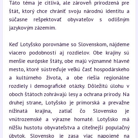
Táto téma je citlivá, ale zároveň prirodzená pre 
štát, ktorý chce chrániť svoju národnú identitu a 
súčasne rešpektovať obyvateľov s odlišným 
jazykovým zázemím.
Keď Lotyšsko porovnáme so Slovenskom, nájdeme 
viacero podobností aj rozdielov. Obe krajiny sú 
menšie európske štáty, obe majú významné hlavné 
mesto, ktoré sústreďuje veľkú časť hospodárskeho 
a kultúrneho života, a obe riešia regionálne 
rozdiely i demografické otázky. Dôležitú úlohu v 
oboch štátoch zohrávajú lesy a ochrana prírody. Na 
druhej strane, Lotyšsko je prímorská a prevažne 
nížinatá krajina, zatiaľ čo Slovensko je 
vnútrozemské a výrazne hornaté. Lotyšsko má 
nižšiu hustotu obyvateľstva a citeľnejší populačný 
úbytok. Slovensko je zasa viac napojené na 