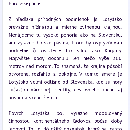
Európskej únie.
Z hľadiska prírodných podmienok je Lotyšsko 
prevažne nížinatou a mierne zvlnenou krajinou. 
Nenájdeme tu vysoké pohoria ako na Slovensku, 
ani výrazné horské pásma, ktoré by ovplyvňovali 
podnebie či osídlenie tak silno ako Karpaty. 
Najvyššie body dosahujú len niečo vyše 300 
metrov nad morom. To znamená, že krajina pôsobí 
otvorene, rozľahlo a pokojne. V tomto smere je 
Lotyšsko veľmi odlišné od Slovenska, kde sú hory 
súčasťou národnej identity, cestovného ruchu aj 
hospodárskeho života.
Povrch Lotyšska bol výrazne modelovaný 
činnosťou kontinentálneho ľadovca počas doby 
ľadovej. To je dôležitý poznatok, ktorý sa často 