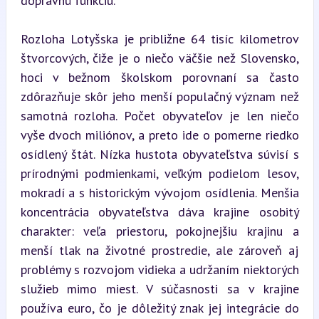
dopravnú funkciu.
Rozloha Lotyšska je približne 64 tisíc kilometrov 
štvorcových, čiže je o niečo väčšie než Slovensko, 
hoci v bežnom školskom porovnaní sa často 
zdôrazňuje skôr jeho menší populačný význam než 
samotná rozloha. Počet obyvateľov je len niečo 
vyše dvoch miliónov, a preto ide o pomerne riedko 
osídlený štát. Nízka hustota obyvateľstva súvisí s 
prírodnými podmienkami, veľkým podielom lesov, 
mokradí a s historickým vývojom osídlenia. Menšia 
koncentrácia obyvateľstva dáva krajine osobitý 
charakter: veľa priestoru, pokojnejšiu krajinu a 
menší tlak na životné prostredie, ale zároveň aj 
problémy s rozvojom vidieka a udržaním niektorých 
služieb mimo miest. V súčasnosti sa v krajine 
používa euro, čo je dôležitý znak jej integrácie do 