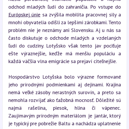
odchod mladých ľudí do zahraničia. Po vstupe do 
Európskej únie
 sa zvýšila mobilita pracovnej sily a 
mnohí obyvatelia odišli za lepšími zárobkami. Tento 
problém nie je neznámy ani Slovensku. Aj u nás sa 
často diskutuje o odchode mladých a vzdelaných 
ľudí do cudziny. Lotyšsko však tento jav pociťuje 
ešte výraznejšie, keďže má menšiu populáciu a 
každá väčšia vlna emigrácie sa prejaví citeľnejšie.
Hospodárstvo Lotyšska bolo výrazne formované 
jeho prírodnými podmienkami aj dejinami. Krajina 
nemá veľké zásoby nerastných surovín, a preto sa 
nemohla rozvíjať ako ťažobná mocnosť. Dôležité sú 
najmä rašelina, piesok, hlina či vápenec. 
Zaujímavým prírodným materiálom je jantár, ktorý 
je typický pre pobrežie Baltu a nachádza uplatnenie 