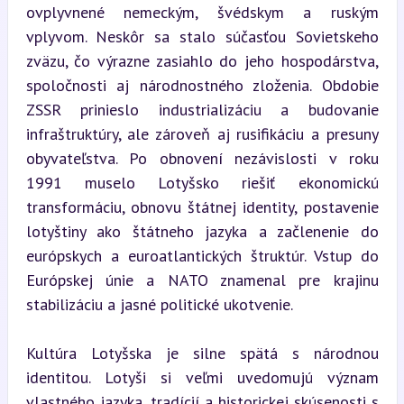
ovplyvnené nemeckým, švédskym a ruským 
vplyvom. Neskôr sa stalo súčasťou Sovietskeho 
zväzu, čo výrazne zasiahlo do jeho hospodárstva, 
spoločnosti aj národnostného zloženia. Obdobie 
ZSSR prinieslo industrializáciu a budovanie 
infraštruktúry, ale zároveň aj rusifikáciu a presuny 
obyvateľstva. Po obnovení nezávislosti v roku 
1991 muselo Lotyšsko riešiť ekonomickú 
transformáciu, obnovu štátnej identity, postavenie 
lotyštiny ako štátneho jazyka a začlenenie do 
európskych a euroatlantických štruktúr. Vstup do 
Európskej únie a NATO znamenal pre krajinu 
stabilizáciu a jasné politické ukotvenie.
Kultúra Lotyšska je silne spätá s národnou 
identitou. Lotyši si veľmi uvedomujú význam 
vlastného jazyka, tradícií a historickej skúsenosti s 