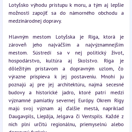
Lotyšsko výhodu prístupu k moru, a tým aj lepšie 
možnosti zapojiť sa do námorného obchodu a 
medzinárodnej dopravy.
Hlavným mestom Lotyšska je Riga, ktorá je 
zároveň jeho najväčším a najvýznamnejším 
mestom. Sústredí sa v nej politický život, 
hospodárstvo, kultúra aj školstvo. Riga je 
dôležitým prístavom a dopravným uzlom, čo 
výrazne prispieva k jej postaveniu. Mnohí ju 
poznajú aj pre jej architektúru, najmä secesné 
budovy a historické jadro, ktoré patrí medzi 
významné pamiatky severnej Európy. Okrem Rigy 
majú svoj význam aj ďalšie mestá, napríklad 
Daugavpils, Liepāja, Jelgava či Ventspils. Každé z 
nich plní určitú regionálnu, priemyselnú alebo 