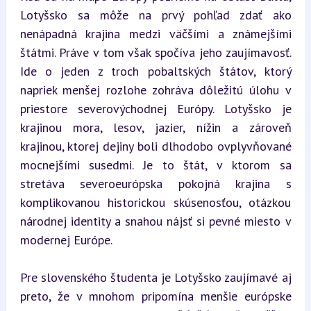
Lotyšsko sa môže na prvý pohľad zdať ako 
nenápadná krajina medzi väčšími a známejšími 
štátmi. Práve v tom však spočíva jeho zaujímavosť. 
Ide o jeden z troch pobaltských štátov, ktorý 
napriek menšej rozlohe zohráva dôležitú úlohu v 
priestore severovýchodnej Európy. Lotyšsko je 
krajinou mora, lesov, jazier, nížin a zároveň 
krajinou, ktorej dejiny boli dlhodobo ovplyvňované 
mocnejšími susedmi. Je to štát, v ktorom sa 
stretáva severoeurópska pokojná krajina s 
komplikovanou historickou skúsenosťou, otázkou 
národnej identity a snahou nájsť si pevné miesto v 
modernej Európe.
Pre slovenského študenta je Lotyšsko zaujímavé aj 
preto, že v mnohom pripomína menšie európske 