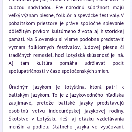
cudzou nadvládou. Pre národnú súdržnosť majú 
veľký význam piesne, folklór a spevácke festivaly. V 
pobaltskom priestore je práve spoločné spievanie 
dôležitým prvkom kultúrneho života aj historickej 
pamäti. Na Slovensku si vieme podobne predstaviť 
význam folklórnych festivalov, ľudovej piesne či 
tradičných remesiel, hoci lotyšská skúsenosť je iná. 
Aj tam kultúra pomáha udržiavať pocit 
spolupatričnosti v čase spoločenských zmien.
Úradným jazykom je lotyština, ktorá patrí k 
baltským jazykom. To je z jazykovedného hľadiska 
zaujímavé, pretože baltské jazyky predstavujú 
osobitnú vetvu indoeurópskej jazykovej rodiny. 
Školstvo v Lotyšsku rieši aj otázku vzdelávania 
menšín a podielu štátneho jazyka vo vyučovaní. 