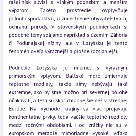
rašelinísk súvisí s vlhkým podnebím a menším 
výparom. Takéto prostredie ovplyvňuje 
poľnohospodárstvo, rozmiestnenie obyvateľstva aj 
ochranu prírody. V slovenských podmienkach si 
podobné témy spájame napríklad s územím Záhoria 
či Podunajskej nížiny, ale v Lotyšsku je tento 
fenomén oveľa výraznejší a plošne rozsiahlejší.
Podnebie Lotyšska je mierne, s výrazným 
prímorským vplyvom. Baltské more zmierňuje 
teplotné rozdiely, takže zimy nebývajú také 
extrémne, ako by sme možno pri severnej polohe 
očakávali, a letá sú skôr chladnejšie než v strednej 
Európe. Na východe krajiny sa viac prejavujú 
kontinentálne prvky, teda väčšie teplotné rozdiely 
medzi ročnými obdobiami. Hoci zrážky nie sú v 
európskom meradle mimoriadne vysoké, vďaka 