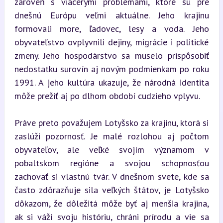
zároveň s viacerými problémami, ktoré sú pre 
dnešnú Európu veľmi aktuálne. Jeho krajinu 
formovali more, ľadovec, lesy a voda. Jeho 
obyvateľstvo ovplyvnili dejiny, migrácie i politické 
zmeny. Jeho hospodárstvo sa muselo prispôsobiť 
nedostatku surovín aj novým podmienkam po roku 
1991. A jeho kultúra ukazuje, že národná identita 
môže prežiť aj po dlhom období cudzieho vplyvu.
Práve preto považujem Lotyšsko za krajinu, ktorá si 
zaslúži pozornosť. Je malé rozlohou aj počtom 
obyvateľov, ale veľké svojím významom v 
pobaltskom regióne a svojou schopnosťou 
zachovať si vlastnú tvár. V dnešnom svete, kde sa 
často zdôrazňuje sila veľkých štátov, je Lotyšsko 
dôkazom, že dôležitá môže byť aj menšia krajina, 
ak si váži svoju históriu, chráni prírodu a vie sa 