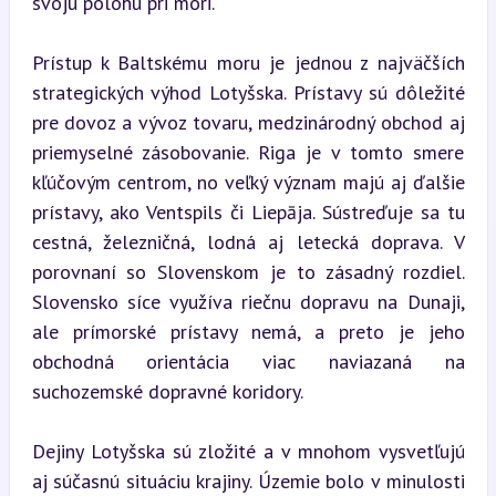
svoju polohu pri mori.
Prístup k Baltskému moru je jednou z najväčších 
strategických výhod Lotyšska. Prístavy sú dôležité 
pre dovoz a vývoz tovaru, medzinárodný obchod aj 
priemyselné zásobovanie. Riga je v tomto smere 
kľúčovým centrom, no veľký význam majú aj ďalšie 
prístavy, ako Ventspils či Liepāja. Sústreďuje sa tu 
cestná, železničná, lodná aj letecká doprava. V 
porovnaní so Slovenskom je to zásadný rozdiel. 
Slovensko síce využíva riečnu dopravu na Dunaji, 
ale prímorské prístavy nemá, a preto je jeho 
obchodná orientácia viac naviazaná na 
suchozemské dopravné koridory.
Dejiny Lotyšska sú zložité a v mnohom vysvetľujú 
aj súčasnú situáciu krajiny. Územie bolo v minulosti 