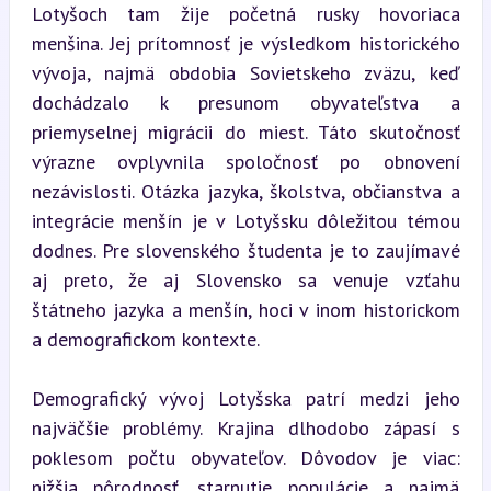
Lotyšoch tam žije početná rusky hovoriaca 
menšina. Jej prítomnosť je výsledkom historického 
vývoja, najmä obdobia Sovietskeho zväzu, keď 
dochádzalo k presunom obyvateľstva a 
priemyselnej migrácii do miest. Táto skutočnosť 
výrazne ovplyvnila spoločnosť po obnovení 
nezávislosti. Otázka jazyka, školstva, občianstva a 
integrácie menšín je v Lotyšsku dôležitou témou 
dodnes. Pre slovenského študenta je to zaujímavé 
aj preto, že aj Slovensko sa venuje vzťahu 
štátneho jazyka a menšín, hoci v inom historickom 
a demografickom kontexte.
Demografický vývoj Lotyšska patrí medzi jeho 
najväčšie problémy. Krajina dlhodobo zápasí s 
poklesom počtu obyvateľov. Dôvodov je viac: 
nižšia pôrodnosť, starnutie populácie a najmä 