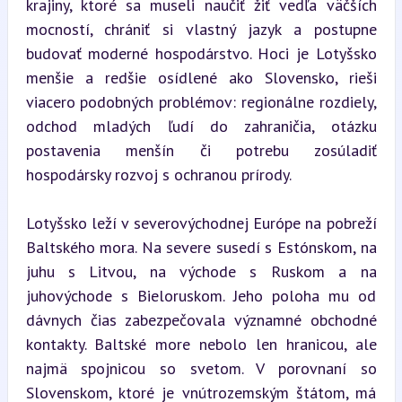
krajiny, ktoré sa museli naučiť žiť vedľa väčších 
mocností, chrániť si vlastný jazyk a postupne 
budovať moderné hospodárstvo. Hoci je Lotyšsko 
menšie a redšie osídlené ako Slovensko, rieši 
viacero podobných problémov: regionálne rozdiely, 
odchod mladých ľudí do zahraničia, otázku 
postavenia menšín či potrebu zosúladiť 
hospodársky rozvoj s ochranou prírody.
Lotyšsko leží v severovýchodnej Európe na pobreží 
Baltského mora. Na severe susedí s Estónskom, na 
juhu s Litvou, na východe s Ruskom a na 
juhovýchode s Bieloruskom. Jeho poloha mu od 
dávnych čias zabezpečovala významné obchodné 
kontakty. Baltské more nebolo len hranicou, ale 
najmä spojnicou so svetom. V porovnaní so 
Slovenskom, ktoré je vnútrozemským štátom, má 