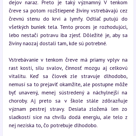
dejov naraz. Preto je taký významný. V tenkom 
čreve sa potom rozštiepené živiny vstrebávajú cez 
črevnú stenu do krvi a lymfy. Odtiaľ putujú do 
všetkých buniek tela. Tento proces je rozhodujúci, 
lebo nestačí potravu iba zjesť. Dôležité je, aby sa 
živiny naozaj dostali tam, kde sú potrebné.
Vstrebávanie v tenkom čreve má priamy vplyv na 
rast kostí, silu svalov, činnosť mozgu aj celkovú 
vitalitu. Keď sa človek zle stravuje dlhodobo, 
nemusí sa to prejaviť okamžite, ale postupne môže 
byť unavený, menej sústredený a náchylnejší na 
choroby. Aj preto sa v škole stále zdôrazňuje 
význam pestrej stravy. Desiata zložená len zo 
sladkostí síce na chvíľu dodá energiu, ale telo z 
nej nezíska to, čo potrebuje dlhodobo.