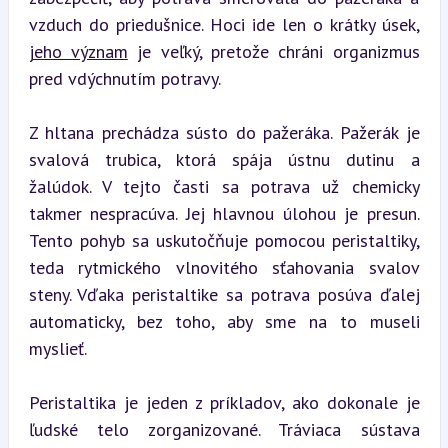
vzduch do priedušnice. Hoci ide len o krátky úsek, 
jeho význam
 je veľký, pretože chráni organizmus 
pred vdýchnutím potravy.
Z hltana prechádza sústo do pažeráka. Pažerák je 
svalová trubica, ktorá spája ústnu dutinu a 
žalúdok. V tejto časti sa potrava už chemicky 
takmer nespracúva. Jej hlavnou úlohou je presun. 
Tento pohyb sa uskutočňuje pomocou peristaltiky, 
teda rytmického vlnovitého sťahovania svalov 
steny. Vďaka peristaltike sa potrava posúva ďalej 
automaticky, bez toho, aby sme na to museli 
myslieť.
Peristaltika je jeden z príkladov, ako dokonale je 
ľudské telo zorganizované. Tráviaca sústava 