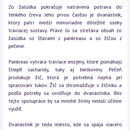
Zo žalúdka pokračuje natrávená potrava do 
tenkého čreva. Jeho prvou časťou je dvanástnik, 
ktorý patrí medzi mimoriadne dôležité úseky 
tráviacej sústavy. Práve tu sa stretáva obsah zo 
žalúdka so šťavami z pankreasu a so žlčou z 
pečene.
Pankreas vytvára tráviace enzýmy, ktoré pomáhajú 
štiepiť sacharidy, tuky aj bielkoviny. Pečeň 
produkuje žlč, ktorá je potrebná najmä pri 
spracovaní tukov. Žlč sa zhromažďuje v žlčníku a 
podľa potreby sa uvoľňuje do dvanástnika. Bez 
tejto spolupráce by sa mnohé živiny nedali účinne 
využiť.
Dvanástnik je teda miesto, kde sa spája viacero 