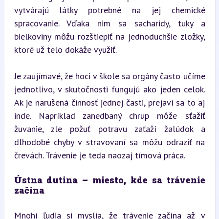
vytvárajú látky potrebné na jej chemické 
spracovanie. Vďaka nim sa sacharidy, tuky a 
bielkoviny môžu rozštiepiť na jednoduchšie zložky, 
ktoré už telo dokáže využiť.
Je zaujímavé, že hoci v škole sa orgány často učíme 
jednotlivo, v skutočnosti fungujú ako jeden celok. 
Ak je narušená činnosť jednej časti, prejaví sa to aj 
inde. Napríklad zanedbaný chrup môže sťažiť 
žuvanie, zle požuť potravu zaťaží žalúdok a 
dlhodobé chyby v stravovaní sa môžu odraziť na 
črevách. Trávenie je teda naozaj tímová práca.
Ústna dutina – miesto, kde sa trávenie 
začína
Mnohí ľudia si myslia, že trávenie začína až v 