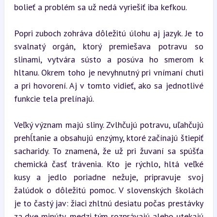
bolieť a problém sa už nedá vyriešiť iba kefkou.
Popri zuboch zohráva dôležitú úlohu aj jazyk. Je to 
svalnatý orgán, ktorý premiešava potravu so 
slinami, vytvára sústo a posúva ho smerom k 
hltanu. Okrem toho je nevyhnutný pri vnímaní chuti 
a pri hovorení. Aj v tomto vidieť, ako sa jednotlivé 
funkcie tela prelínajú.
Veľký význam majú sliny. Zvlhčujú potravu, uľahčujú 
prehĺtanie a obsahujú enzýmy, ktoré začínajú štiepiť 
sacharidy. To znamená, že už pri žuvaní sa spúšťa 
chemická časť trávenia. Kto je rýchlo, hltá veľké 
kusy a jedlo poriadne nežuje, pripravuje svoj 
žalúdok o dôležitú pomoc. V slovenských školách 
je to častý jav: žiaci zhltnú desiatu počas prestávky 
za dve minúty, medzi tým rozprávajú alebo utekajú 