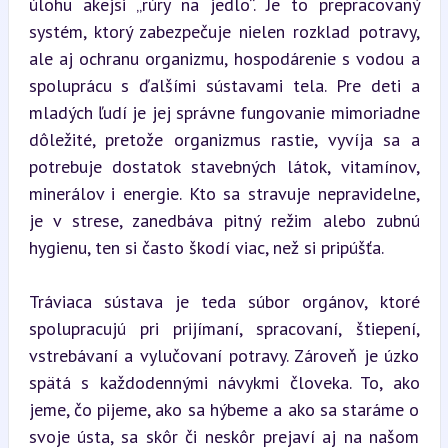
úlohu akejsi „rúry na jedlo“. Je to prepracovaný 
systém, ktorý zabezpečuje nielen rozklad potravy, 
ale aj ochranu organizmu, hospodárenie s vodou a 
spoluprácu s ďalšími sústavami tela. Pre deti a 
mladých ľudí je jej správne fungovanie mimoriadne 
dôležité, pretože organizmus rastie, vyvíja sa a 
potrebuje dostatok stavebných látok, vitamínov, 
minerálov i energie. Kto sa stravuje nepravidelne, 
je v strese, zanedbáva pitný režim alebo zubnú 
hygienu, ten si často škodí viac, než si pripúšťa.
Tráviaca sústava je teda súbor orgánov, ktoré 
spolupracujú pri prijímaní, spracovaní, štiepení, 
vstrebávaní a vylučovaní potravy. Zároveň je úzko 
spätá s každodennými návykmi človeka. To, ako 
jeme, čo pijeme, ako sa hýbeme a ako sa staráme o 
svoje ústa, sa skôr či neskôr prejaví aj na našom 