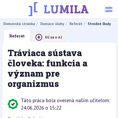
Domovská stránka
Domáce úlohy
Referát
Stredné školy
+
Referát
Uč sa s AI
Tráviaca sústava
človeka: funkcia a
význam pre
organizmus
Táto práca bola overená naším učiteľom:
24.06.2026 o 15:22