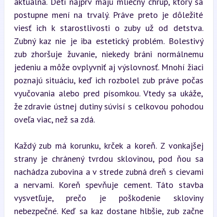
aktuálna. Deti najprv majú mliečny chrup, ktorý sa 
postupne mení na trvalý. Práve preto je dôležité 
viesť ich k starostlivosti o zuby už od detstva. 
Zubný kaz nie je iba estetický problém. Bolestivý 
zub zhoršuje žuvanie, niekedy bráni normálnemu 
jedeniu a môže ovplyvniť aj výslovnosť. Mnohí žiaci 
poznajú situáciu, keď ich rozbolel zub práve počas 
vyučovania alebo pred písomkou. Vtedy sa ukáže, 
že zdravie ústnej dutiny súvisí s celkovou pohodou 
oveľa viac, než sa zdá.
Každý zub má korunku, krček a koreň. Z vonkajšej 
strany je chránený tvrdou sklovinou, pod ňou sa 
nachádza zubovina a v strede zubná dreň s cievami 
a nervami. Koreň spevňuje cement. Táto stavba 
vysvetľuje, prečo je poškodenie skloviny 
nebezpečné. Keď sa kaz dostane hlbšie, zub začne 