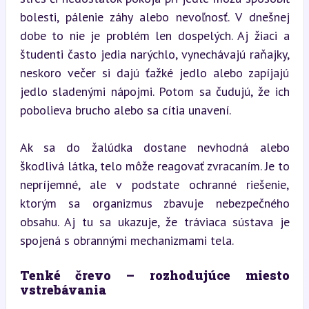
bolesti, pálenie záhy alebo nevoľnosť. V dnešnej 
dobe to nie je problém len dospelých. Aj žiaci a 
študenti často jedia narýchlo, vynechávajú raňajky, 
neskoro večer si dajú ťažké jedlo alebo zapíjajú 
jedlo sladenými nápojmi. Potom sa čudujú, že ich 
pobolieva brucho alebo sa cítia unavení.
Ak sa do žalúdka dostane nevhodná alebo 
škodlivá látka, telo môže reagovať zvracaním. Je to 
nepríjemné, ale v podstate ochranné riešenie, 
ktorým sa organizmus zbavuje nebezpečného 
obsahu. Aj tu sa ukazuje, že tráviaca sústava je 
spojená s obrannými mechanizmami tela.
Tenké črevo – rozhodujúce miesto 
vstrebávania