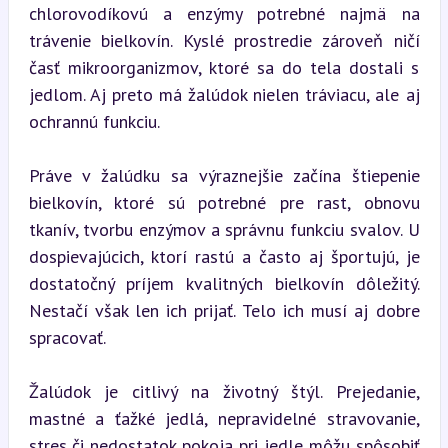
chlorovodíkovú a enzýmy potrebné najmä na 
trávenie bielkovín. Kyslé prostredie zároveň ničí 
časť mikroorganizmov, ktoré sa do tela dostali s 
jedlom. Aj preto má žalúdok nielen tráviacu, ale aj 
ochrannú funkciu.
Práve v žalúdku sa výraznejšie začína štiepenie 
bielkovín, ktoré sú potrebné pre rast, obnovu 
tkanív, tvorbu enzýmov a správnu funkciu svalov. U 
dospievajúcich, ktorí rastú a často aj športujú, je 
dostatočný príjem kvalitných bielkovín dôležitý. 
Nestačí však len ich prijať. Telo ich musí aj dobre 
spracovať.
Žalúdok je citlivý na životný štýl. Prejedanie, 
mastné a ťažké jedlá, nepravidelné stravovanie, 
stres či nedostatok pokoja pri jedle môžu spôsobiť 