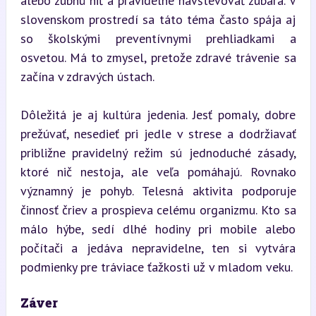
alebo zubnú niť a pravidelne navštevovať zubára. V 
slovenskom prostredí sa táto téma často spája aj 
so školskými preventívnymi prehliadkami a 
osvetou. Má to zmysel, pretože zdravé trávenie sa 
začína v zdravých ústach.
Dôležitá je aj kultúra jedenia. Jesť pomaly, dobre 
prežúvať, nesedieť pri jedle v strese a dodržiavať 
približne pravidelný režim sú jednoduché zásady, 
ktoré nič nestoja, ale veľa pomáhajú. Rovnako 
významný je pohyb. Telesná aktivita podporuje 
činnosť čriev a prospieva celému organizmu. Kto sa 
málo hýbe, sedí dlhé hodiny pri mobile alebo 
počítači a jedáva nepravidelne, ten si vytvára 
podmienky pre tráviace ťažkosti už v mladom veku.
Záver