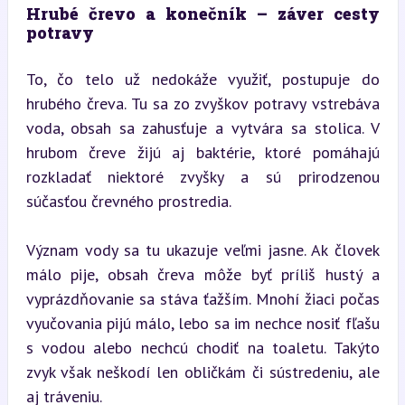
Hrubé črevo a konečník – záver cesty 
potravy
To, čo telo už nedokáže využiť, postupuje do 
hrubého čreva. Tu sa zo zvyškov potravy vstrebáva 
voda, obsah sa zahusťuje a vytvára sa stolica. V 
hrubom čreve žijú aj baktérie, ktoré pomáhajú 
rozkladať niektoré zvyšky a sú prirodzenou 
súčasťou črevného prostredia.
Význam vody sa tu ukazuje veľmi jasne. Ak človek 
málo pije, obsah čreva môže byť príliš hustý a 
vyprázdňovanie sa stáva ťažším. Mnohí žiaci počas 
vyučovania pijú málo, lebo sa im nechce nosiť fľašu 
s vodou alebo nechcú chodiť na toaletu. Takýto 
zvyk však neškodí len obličkám či sústredeniu, ale 
aj tráveniu.