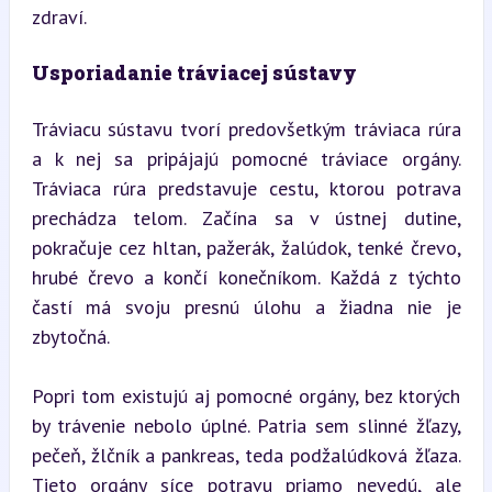
zdraví.
Usporiadanie tráviacej sústavy
Tráviacu sústavu tvorí predovšetkým tráviaca rúra 
a k nej sa pripájajú pomocné tráviace orgány. 
Tráviaca rúra predstavuje cestu, ktorou potrava 
prechádza telom. Začína sa v ústnej dutine, 
pokračuje cez hltan, pažerák, žalúdok, tenké črevo, 
hrubé črevo a končí konečníkom. Každá z týchto 
častí má svoju presnú úlohu a žiadna nie je 
zbytočná.
Popri tom existujú aj pomocné orgány, bez ktorých 
by trávenie nebolo úplné. Patria sem slinné žľazy, 
pečeň, žlčník a pankreas, teda podžalúdková žľaza. 
Tieto orgány síce potravu priamo nevedú, ale 