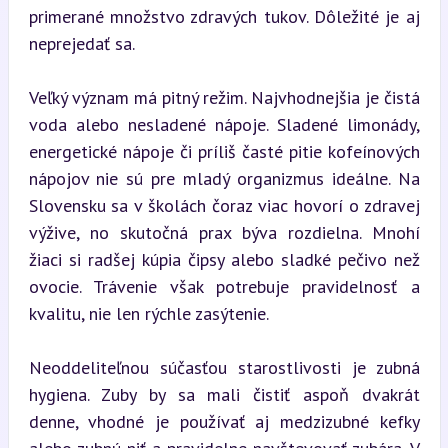
primerané množstvo zdravých tukov. Dôležité je aj 
neprejedať sa.
Veľký význam má pitný režim. Najvhodnejšia je čistá 
voda alebo nesladené nápoje. Sladené limonády, 
energetické nápoje či príliš časté pitie kofeínových 
nápojov nie sú pre mladý organizmus ideálne. Na 
Slovensku sa v školách čoraz viac hovorí o zdravej 
výžive, no skutočná prax býva rozdielna. Mnohí 
žiaci si radšej kúpia čipsy alebo sladké pečivo než 
ovocie. Trávenie však potrebuje pravidelnosť a 
kvalitu, nie len rýchle zasýtenie.
Neoddeliteľnou súčasťou starostlivosti je zubná 
hygiena. Zuby by sa mali čistiť aspoň dvakrát 
denne, vhodné je používať aj medzizubné kefky 