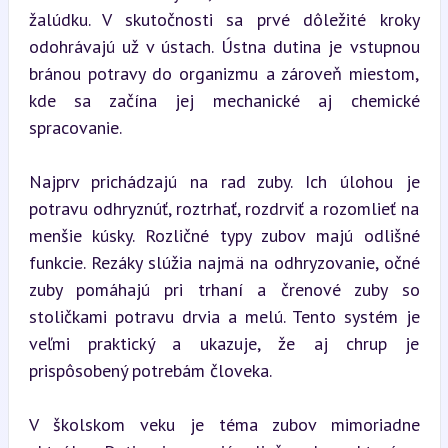
žalúdku. V skutočnosti sa prvé dôležité kroky 
odohrávajú už v ústach. Ústna dutina je vstupnou 
bránou potravy do organizmu a zároveň miestom, 
kde sa začína jej mechanické aj chemické 
spracovanie.
Najprv prichádzajú na rad zuby. Ich úlohou je 
potravu odhryznúť, roztrhať, rozdrviť a rozomlieť na 
menšie kúsky. Rozličné typy zubov majú odlišné 
funkcie. Rezáky slúžia najmä na odhryzovanie, očné 
zuby pomáhajú pri trhaní a črenové zuby so 
stoličkami potravu drvia a melú. Tento systém je 
veľmi praktický a ukazuje, že aj chrup je 
prispôsobený potrebám človeka.
V školskom veku je téma zubov mimoriadne 