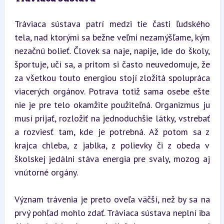
Tráviaca sústava patrí medzi tie časti ľudského 
tela, nad ktorými sa bežne veľmi nezamýšľame, kým 
nezačnú bolieť. Človek sa naje, napije, ide do školy, 
športuje, učí sa, a pritom si často neuvedomuje, že 
za všetkou touto energiou stojí zložitá spolupráca 
viacerých orgánov. Potrava totiž sama osebe ešte 
nie je pre telo okamžite použiteľná. Organizmus ju 
musí prijať, rozložiť na jednoduchšie látky, vstrebať 
a rozviesť tam, kde je potrebná. Až potom sa z 
krajca chleba, z jablka, z polievky či z obeda v 
školskej jedálni stáva energia pre svaly, mozog aj 
vnútorné orgány.
Význam trávenia je preto oveľa väčší, než by sa na 
prvý pohľad mohlo zdať. Tráviaca sústava neplní iba 