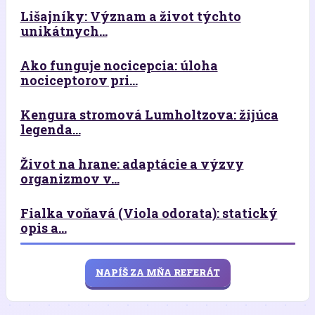
Lišajníky: Význam a život týchto
unikátnych...
Ako funguje nocicepcia: úloha
nociceptorov pri...
Kengura stromová Lumholtzova: žijúca
legenda...
Život na hrane: adaptácie a výzvy
organizmov v...
Fialka voňavá (Viola odorata): statický
opis a...
NAPÍŠ ZA MŇA REFERÁT