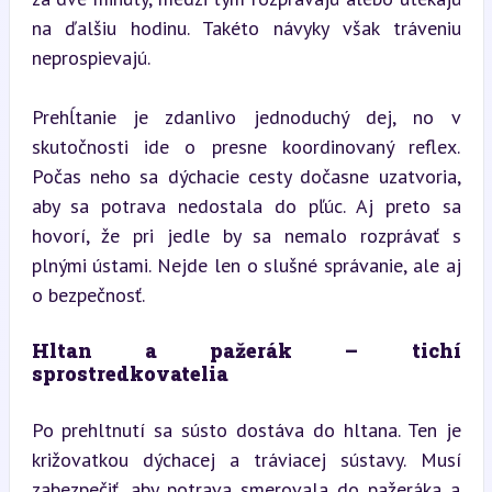
na ďalšiu hodinu. Takéto návyky však tráveniu 
neprospievajú.
Prehĺtanie je zdanlivo jednoduchý dej, no v 
skutočnosti ide o presne koordinovaný reflex. 
Počas neho sa dýchacie cesty dočasne uzatvoria, 
aby sa potrava nedostala do pľúc. Aj preto sa 
hovorí, že pri jedle by sa nemalo rozprávať s 
plnými ústami. Nejde len o slušné správanie, ale aj 
o bezpečnosť.
Hltan a pažerák – tichí 
sprostredkovatelia
Po prehltnutí sa sústo dostáva do hltana. Ten je 
križovatkou dýchacej a tráviacej sústavy. Musí 
zabezpečiť, aby potrava smerovala do pažeráka a 