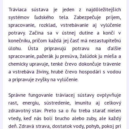
Tráviaca sústava je jeden z najdôležitejších 
systémov ľudského tela. Zabezpečuje príjem, 
spracovanie, rozklad, vstrebávanie aj vylúčenie 
potravy. Začína sa v ústnej dutine a končí v 
konečníku, pričom každá jej časť má nezastupiteľnú 
úlohu. Ústa pripravujú potravu na ďalšie 
spracovanie, pažerák ju presúva, žalúdok ju mieša a 
chemicky upravuje, tenké črevo dokončuje trávenie 
a vstrebáva živiny, hrubé črevo hospodári s vodou 
a pripravuje zvyšky na vylúčenie.
Správne fungovanie tráviacej sústavy ovplyvňuje 
rast, energiu, sústredenie, imunitu aj celkový 
zdravotný stav. Preto sa o ňu treba starať nielen 
vtedy, keď nás bolí brucho alebo zuby, ale každý 
deň. Zdravá strava, dostatok vody, pohyb, pokoj pri 