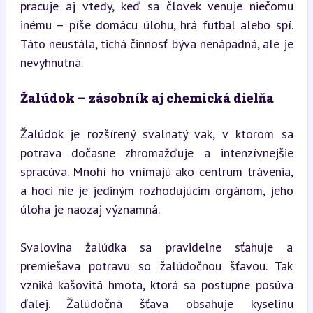
pracuje aj vtedy, keď sa človek venuje niečomu 
inému – píše domácu úlohu, hrá futbal alebo spí. 
Táto neustála, tichá činnosť býva nenápadná, ale je 
nevyhnutná.
Žalúdok – zásobník aj chemická dielňa
Žalúdok je rozšírený svalnatý vak, v ktorom sa 
potrava dočasne zhromažďuje a intenzívnejšie 
spracúva. Mnohí ho vnímajú ako centrum trávenia, 
a hoci nie je jediným rozhodujúcim orgánom, jeho 
úloha je naozaj významná.
Svalovina žalúdka sa pravidelne sťahuje a 
premiešava potravu so žalúdočnou šťavou. Tak 
vzniká kašovitá hmota, ktorá sa postupne posúva 
ďalej. Žalúdočná šťava obsahuje kyselinu 