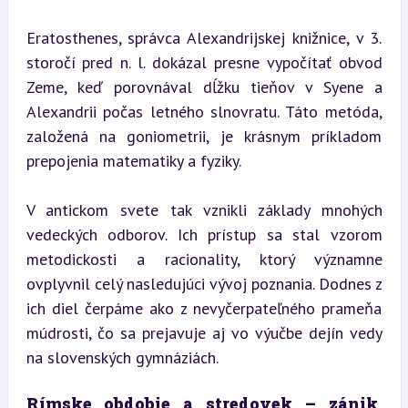
Eratosthenes, správca Alexandrijskej knižnice, v 3. 
storočí pred n. l. dokázal presne vypočítať obvod 
Zeme, keď porovnával dĺžku tieňov v Syene a 
Alexandrii počas letného slnovratu. Táto metóda, 
založená na goniometrii, je krásnym príkladom 
prepojenia matematiky a fyziky.
V antickom svete tak vznikli základy mnohých 
vedeckých odborov. Ich prístup sa stal vzorom 
metodickosti a racionality, ktorý významne 
ovplyvnil celý nasledujúci vývoj poznania. Dodnes z 
ich diel čerpáme ako z nevyčerpateľného prameňa 
múdrosti, čo sa prejavuje aj vo výučbe dejín vedy 
na slovenských gymnáziách.
Rímske obdobie a stredovek – zánik, 