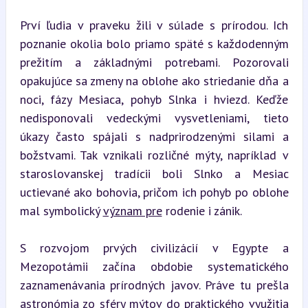
Prví ľudia v praveku žili v súlade s prírodou. Ich 
poznanie okolia bolo priamo späté s každodenným 
prežitím a základnými potrebami. Pozorovali 
opakujúce sa zmeny na oblohe ako striedanie dňa a 
noci, fázy Mesiaca, pohyb Slnka i hviezd. Keďže 
nedisponovali vedeckými vysvetleniami, tieto 
úkazy často spájali s nadprirodzenými silami a 
božstvami. Tak vznikali rozličné mýty, napríklad v 
staroslovanskej tradícii boli Slnko a Mesiac 
uctievané ako bohovia, pričom ich pohyb po oblohe 
mal symbolický 
význam pre
 rodenie i zánik.
S rozvojom prvých civilizácií v Egypte a 
Mezopotámii začína obdobie systematického 
zaznamenávania prírodných javov. Práve tu prešla 
astronómia zo sféry mýtov do praktického využitia 