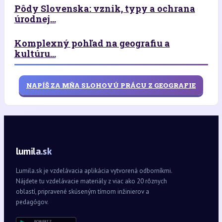
Pôdy Slovenska: vznik, typy a ochrana
úrodnej...
Komplexný pohľad na geografiu a
kultúru...
NAPÍŠ ZA MŇA SLOHOVÚ PRÁCU Z GEOGRAFIE
lumila.sk
Lumila.sk je vzdelávacia aplikácia vytvorená odborníkmi.
Nájdete tu vzdelávacie materiály z viac ako 20 rôznych
oblastí, pripravené skúseným tímom inžinierov a
pedagógov.