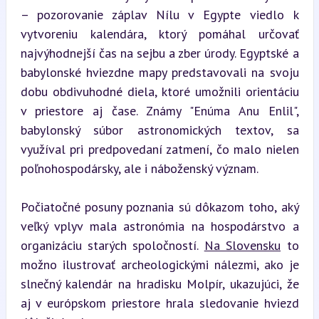
– pozorovanie záplav Nílu v Egypte viedlo k 
vytvoreniu kalendára, ktorý pomáhal určovať 
najvýhodnejší čas na sejbu a zber úrody. Egyptské a 
babylonské hviezdne mapy predstavovali na svoju 
dobu obdivuhodné diela, ktoré umožnili orientáciu 
v priestore aj čase. Známy "Enúma Anu Enlil", 
babylonský súbor astronomických textov, sa 
využíval pri predpovedaní zatmení, čo malo nielen 
poľnohospodársky, ale i náboženský význam.
Počiatočné posuny poznania sú dôkazom toho, aký 
veľký vplyv mala astronómia na hospodárstvo a 
organizáciu starých spoločností. 
Na Slovensku
 to 
možno ilustrovať archeologickými nálezmi, ako je 
slnečný kalendár na hradisku Molpír, ukazujúci, že 
aj v európskom priestore hrala sledovanie hviezd 