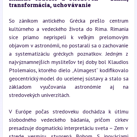
transformácia, uchovávanie
So zánikom antického Grécka prešlo centrum 
kultúrneho a vedeckého života do Ríma. Rimania 
síce priamo neprispeli k veľkým prelomovým 
objavom v astronómii, no postarali sa o zachovanie 
a systematizáciu gréckych poznatkov. Jedným z 
najvýznamnejších mysliteľov tej doby bol Klaudios 
Ptolemaios, ktorého dielo „Almagest“ kodifikovalo 
geocentrický model do ucelenej sústavy a stalo sa 
základom vyučovania astronómie aj na 
stredovekých univerzitách.
V Európe počas stredoveku dochádza k útlmu 
slobodného vedeckého bádania, pričom cirkev 
presadzuje dogmatickú interpretáciu sveta – Zem v 
strede vesmíru, stvorená Bohom. S inováciami 