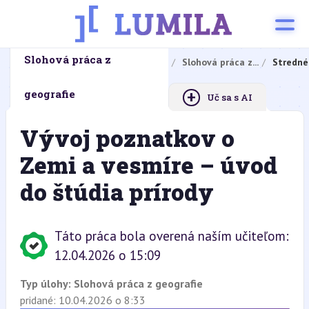
Slohová práca z
Domovská stránka
Domáce úlohy
Slohová práca z...
Stredné
+
geografie
Uč sa s AI
Vývoj poznatkov o
Zemi a vesmíre – úvod
do štúdia prírody
Táto práca bola overená naším učiteľom:
12.04.2026 o 15:09
Typ úlohy:
Slohová práca z geografie
pridané: 10.04.2026 o 8:33