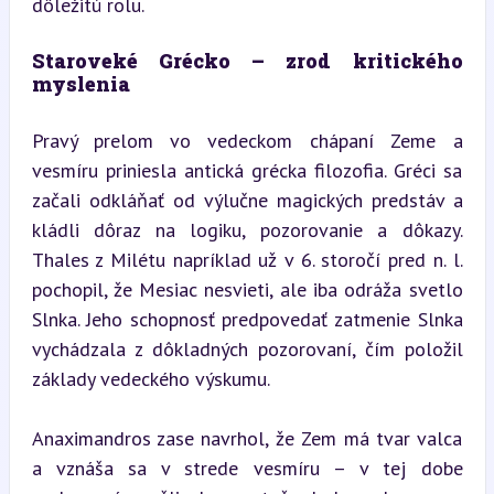
dôležitú rolu.
Staroveké Grécko – zrod kritického 
myslenia
Pravý prelom vo vedeckom chápaní Zeme a 
vesmíru priniesla antická grécka filozofia. Gréci sa 
začali odkláňať od výlučne magických predstáv a 
kládli dôraz na logiku, pozorovanie a dôkazy. 
Thales z Milétu napríklad už v 6. storočí pred n. l. 
pochopil, že Mesiac nesvieti, ale iba odráža svetlo 
Slnka. Jeho schopnosť predpovedať zatmenie Slnka 
vychádzala z dôkladných pozorovaní, čím položil 
základy vedeckého výskumu.
Anaximandros zase navrhol, že Zem má tvar valca 
a vznáša sa v strede vesmíru – v tej dobe 