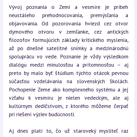
Vývoj poznania o Zemi a vesmíre je príbeh 
neustáleho prehodnocovania, premýsľania a 
objavovania. Od pozorovania hviezd cez otvor 
dymového otvoru v zemľanke, cez antických 
filozofov formujúcich základy kritického myslenia, 
až po dnešné satelitné snímky a medzinárodnú 
spoluprácu vo vede. Poznanie je vždy výsledkom 
dialógu medzi minulosťou a prítomnosťou – aj 
preto by malo byť štúdium týchto otázok pevnou 
súčasťou vzdelávania na slovenských školách. 
Pochopenie Zeme ako komplexného systému a jej 
vzťahu k vesmíru je nielen vedeckým, ale aj 
kultúrnym dedičstvom, z ktorého môžeme čerpať 
pri riešení výziev budúcnosti.
Aj dnes platí to, čo už staroveký mysliteľ raz 