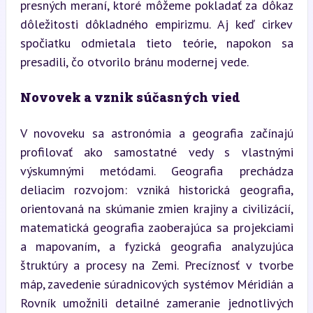
presných meraní, ktoré môžeme pokladať za dôkaz 
dôležitosti dôkladného empirizmu. Aj keď cirkev 
spočiatku odmietala tieto teórie, napokon sa 
presadili, čo otvorilo bránu modernej vede.
Novovek a vznik súčasných vied
V novoveku sa astronómia a geografia začínajú 
profilovať ako samostatné vedy s vlastnými 
výskumnými metódami. Geografia prechádza 
deliacim rozvojom: vzniká historická geografia, 
orientovaná na skúmanie zmien krajiny a civilizácií, 
matematická geografia zaoberajúca sa projekciami 
a mapovaním, a fyzická geografia analyzujúca 
štruktúry a procesy na Zemi. Precíznosť v tvorbe 
máp, zavedenie súradnicových systémov Méridián a 
Rovník umožnili detailné zameranie jednotlivých 