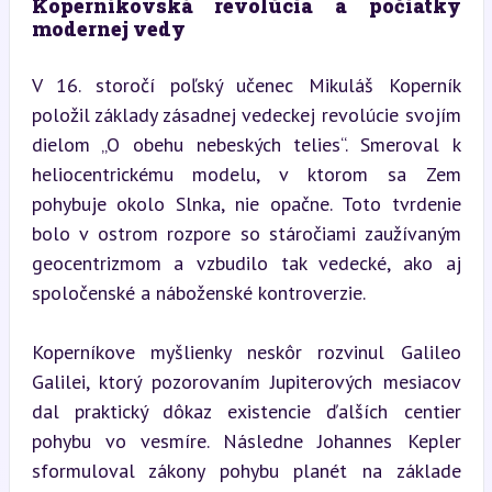
Koperníkovská revolúcia a počiatky 
modernej vedy
V 16. storočí poľský učenec Mikuláš Koperník 
položil základy zásadnej vedeckej revolúcie svojím 
dielom „O obehu nebeských telies“. Smeroval k 
heliocentrickému modelu, v ktorom sa Zem 
pohybuje okolo Slnka, nie opačne. Toto tvrdenie 
bolo v ostrom rozpore so stáročiami zaužívaným 
geocentrizmom a vzbudilo tak vedecké, ako aj 
spoločenské a náboženské kontroverzie.
Koperníkove myšlienky neskôr rozvinul Galileo 
Galilei, ktorý pozorovaním Jupiterových mesiacov 
dal praktický dôkaz existencie ďalších centier 
pohybu vo vesmíre. Následne Johannes Kepler 
sformuloval zákony pohybu planét na základe 