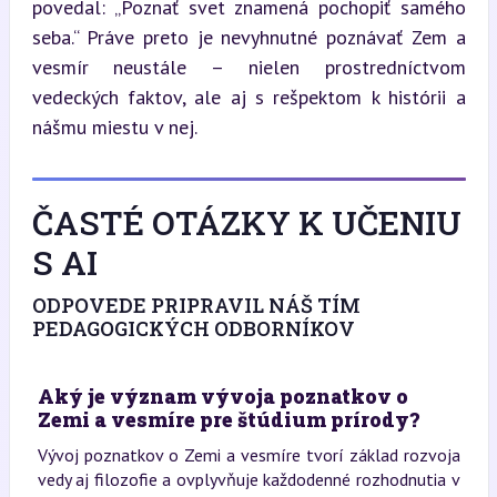
povedal: „Poznať svet znamená pochopiť samého 
seba.“ Práve preto je nevyhnutné poznávať Zem a 
vesmír neustále – nielen prostredníctvom 
vedeckých faktov, ale aj s rešpektom k histórii a 
nášmu miestu v nej.
ČASTÉ OTÁZKY K UČENIU
S AI
ODPOVEDE PRIPRAVIL NÁŠ TÍM
PEDAGOGICKÝCH ODBORNÍKOV
Aký je význam vývoja poznatkov o
Zemi a vesmíre pre štúdium prírody?
Vývoj poznatkov o Zemi a vesmíre tvorí základ rozvoja
vedy aj filozofie a ovplyvňuje každodenné rozhodnutia v