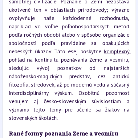
samotnej civilizácie. Poznanie o Zemi nezostáva 
ukotvené len v oblastiach prírodovedy; výrazne 
ovplyvňuje naše každodenné rozhodnutia, 
napríklad vo voľbe poľnohospodárskych metód 
podľa ročných období alebo v spôsobe organizácie 
spoločnosti podľa pravidelne sa opakujúcich 
nebeských úkazov. Táto esej poskytne 
komplexný 
pohľad na
 kontinuitu poznávania Zeme a vesmíru, 
sledujúc vývoj poznatkov od najstarších 
nábožensko-magických predstáv, cez antickú 
filozofiu, stredovek, až po modernú vedu a súčasný 
interdisciplinárny výskum. Osobitnú pozornosť 
venujem aj česko-slovenským súvislostiam a 
významu tejto témy pre učenie sa žiakov na 
slovenských školách.
Rané formy poznania Zeme a vesmíru