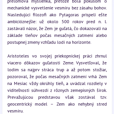
prelomová myšlienka, pretože bola pokusom o 
mechanické vysvetlenie vesmíru bez zásahu bohov. 
Nasledujúci filozofi ako Pytagoras prispeli ešte 
ambicióznejšie: už okolo 500 rokov pred n. l. 
zastávali názor, že Zem je guľatá, čo dokazovali na 
základe tieňov počas mesačných zatmení alebo 
postupnej zmeny vzhľadu lodí na horizonte.
Aristoteles vo svojej priekopníckej práci zhrnul 
viacero dôkazov guľatosti Zeme. Vysvetľoval, že 
lodím sa najprv stráca trup a až potom stožiar, 
pozoroval, že počas mesačných zatmení vrhá Zem 
na Mesiac vždy okrúhly tieň, a uvádzal rozdiely v 
viditeľnosti súhvezdí z rôznych zemepisných šírok. 
Prevažujúcou predstavou však zostával tzv. 
geocentrický model – Zem ako nehybný stred 
vesmíru.