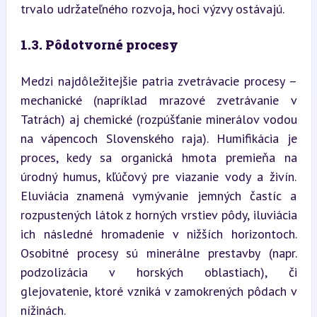
trvalo udržateľného rozvoja, hoci výzvy ostávajú.
1.3. Pôdotvorné procesy
Medzi najdôležitejšie patria zvetrávacie procesy – 
mechanické (napríklad mrazové zvetrávanie v 
Tatrách) aj chemické (rozpúšťanie minerálov vodou 
na vápencoch Slovenského raja). Humifikácia je 
proces, kedy sa organická hmota premieňa na 
úrodný humus, kľúčový pre viazanie vody a živín. 
Eluviácia znamená vymývanie jemných častíc a 
rozpustených látok z horných vrstiev pôdy, iluviácia 
ich následné hromadenie v nižších horizontoch. 
Osobitné procesy sú minerálne prestavby (napr. 
podzolizácia v horských oblastiach), či 
glejovatenie, ktoré vzniká v zamokrených pôdach v 
nížinách.