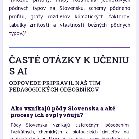
pôdnych typov na Slovensku, schémy pôdneho 
profilu, grafy rozdielov klimatických faktorov, 
tabuľky zrnitosti a vlastností bežných pôdnych 
typov.)*
ČASTÉ OTÁZKY K UČENIU
S AI
ODPOVEDE PRIPRAVIL NÁŠ TÍM
PEDAGOGICKÝCH ODBORNÍKOV
Ako vznikajú pôdy Slovenska a aké
procesy ich ovplyvňujú?
Pôdy Slovenska vznikajú tisícročným pôsobením
fyzikálnych, chemických a biologických činiteľov na
materskú horninu. Procesy ako zvetrávanie, humifikácia a