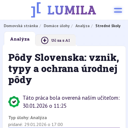
Domovská stránka
Domáce úlohy
Analýza
Stredné školy
+
Analýza
Uč sa s AI
Pôdy Slovenska: vznik,
typy a ochrana úrodnej
pôdy
Táto práca bola overená naším učiteľom:
30.01.2026 o 11:25
Typ úlohy:
Analýza
pridané: 29.01.2026 o 17:00