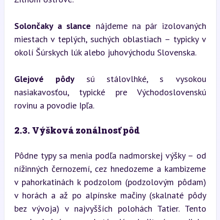
Solončaky a slance
 nájdeme na pár izolovaných 
miestach v teplých, suchých oblastiach – typicky v 
okolí Šúrskych lúk alebo juhovýchodu Slovenska.
Glejové pôdy
 sú stálovlhké, s vysokou 
nasiakavosťou, typické pre Východoslovenskú 
rovinu a povodie Ipľa.
2.3. Výšková zonálnosť pôd
Pôdne typy sa menia podľa nadmorskej výšky – od 
nížinných černozemí, cez hnedozeme a kambizeme 
v pahorkatinách k podzolom (podzolovým pôdam) 
v horách a až po alpínske mačiny (skalnaté pôdy 
bez vývoja) v najvyšších polohách Tatier. Tento 