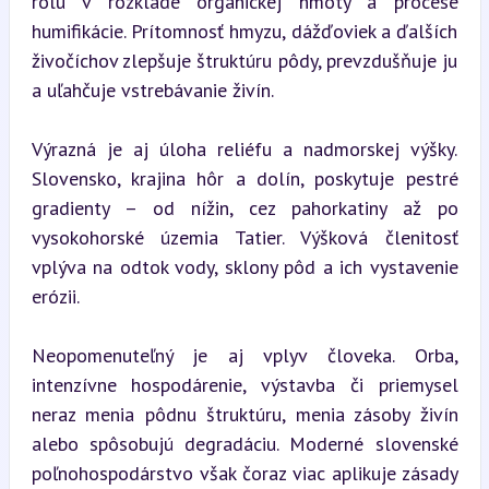
rolu v rozklade organickej hmoty a procese 
humifikácie. Prítomnosť hmyzu, dážďoviek a ďalších 
živočíchov zlepšuje štruktúru pôdy, prevzdušňuje ju 
a uľahčuje vstrebávanie živín.
Výrazná je aj úloha reliéfu a nadmorskej výšky. 
Slovensko, krajina hôr a dolín, poskytuje pestré 
gradienty – od nížin, cez pahorkatiny až po 
vysokohorské územia Tatier. Výšková členitosť 
vplýva na odtok vody, sklony pôd a ich vystavenie 
erózii.
Neopomenuteľný je aj vplyv človeka. Orba, 
intenzívne hospodárenie, výstavba či priemysel 
neraz menia pôdnu štruktúru, menia zásoby živín 
alebo spôsobujú degradáciu. Moderné slovenské 
poľnohospodárstvo však čoraz viac aplikuje zásady 