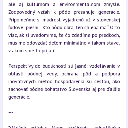
ale aj kultúrnom a environmentálnom zmysle. 
Zodpovedný vzťah k pôde presahuje generácie. 
Pripomeňme si múdrosť vyjadrenú už v slovenskej 
ľudovej piesni: „Kto pôdu obrá, ten chleba má.“ O to 
viac, ak si uvedomíme, že čo zdedíme po predkoch, 
musíme odovzdať deťom minimálne v takom stave, 
v akom sme to prijali.
Perspektívy do budúcnosti sú jasné: vzdelávanie v 
oblasti pôdnej vedy, ochrana pôd a podpora 
inovatívnych metód hospodárenia sú cestou, ako 
zachovať pôdne bohatstvo Slovenska aj pre ďalšie 
generácie.
---
*(Možné prílohy: Mapy rozšírenia jednotlivých 