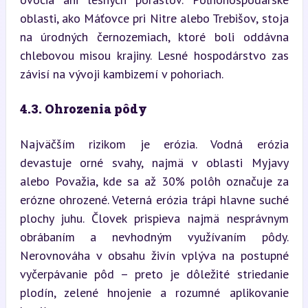
oblasti, ako Máťovce pri Nitre alebo Trebišov, stoja 
na úrodných černozemiach, ktoré boli oddávna 
chlebovou misou krajiny. Lesné hospodárstvo zas 
závisí na vývoji kambizemí v pohoriach.
4.3. Ohrozenia pôdy
Najväčším rizikom je erózia. Vodná erózia 
devastuje orné svahy, najmä v oblasti Myjavy 
alebo Považia, kde sa až 30% polôh označuje za 
erózne ohrozené. Veterná erózia trápi hlavne suché 
plochy juhu. Človek prispieva najmä nesprávnym 
obrábaním a nevhodným využívaním pôdy. 
Nerovnováha v obsahu živín vplýva na postupné 
vyčerpávanie pôd – preto je dôležité striedanie 
plodín, zelené hnojenie a rozumné aplikovanie 