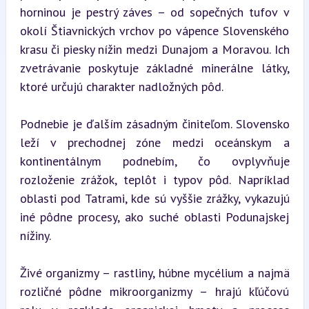
horninou je pestrý záves – od sopečných tufov v 
okolí Štiavnických vrchov po vápence Slovenského 
krasu či piesky nížin medzi Dunajom a Moravou. Ich 
zvetrávanie poskytuje základné minerálne látky, 
ktoré určujú charakter nadložných pôd.
Podnebie je ďalším zásadným činiteľom. Slovensko 
leží v prechodnej zóne medzi oceánskym a 
kontinentálnym podnebím, čo ovplyvňuje 
rozloženie zrážok, teplôt i typov pôd. Napríklad 
oblasti pod Tatrami, kde sú vyššie zrážky, vykazujú 
iné pôdne procesy, ako suché oblasti Podunajskej 
nížiny.
Živé organizmy – rastliny, húbne mycélium a najmä 
rozličné pôdne mikroorganizmy – hrajú kľúčovú 