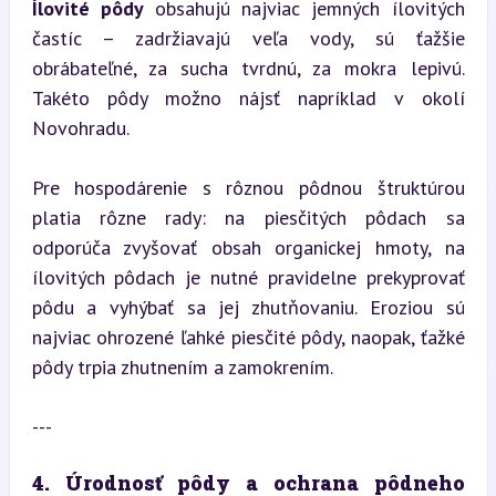
Ílovité pôdy
 obsahujú najviac jemných ílovitých 
častíc – zadržiavajú veľa vody, sú ťažšie 
obrábateľné, za sucha tvrdnú, za mokra lepivú. 
Takéto pôdy možno nájsť napríklad v okolí 
Novohradu.
Pre hospodárenie s rôznou pôdnou štruktúrou 
platia rôzne rady: na piesčitých pôdach sa 
odporúča zvyšovať obsah organickej hmoty, na 
ílovitých pôdach je nutné pravidelne prekyprovať 
pôdu a vyhýbať sa jej zhutňovaniu. Eroziou sú 
najviac ohrozené ľahké piesčité pôdy, naopak, ťažké 
pôdy trpia zhutnením a zamokrením.
---
4. Úrodnosť pôdy a ochrana pôdneho 