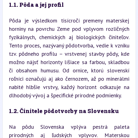
1.1. Pôda a jej profil
Pôda je výsledkom tisícročí premeny materskej 
horniny na povrchu Zeme pod vplyvom rozličných 
fyzikálnych, chemických aj biologických činiteľov. 
Tento proces, nazývaný pôdotvorba, vedie k vzniku 
tzv. pôdneho profilu – vrstvenej stavby pôdy, kde 
možno nájsť horizonty líšiace sa farbou, skladbou 
či obsahom humusu. Od ornice, ktorú slovenskí 
roľníci označujú aj ako černozem, až po minerálmi 
nabité hlbšie vrstvy, každý horizont odkazuje na 
dlhodobý vývoj a špecifické prírodné podmienky.
1.2. Činitele pôdotvorby na Slovensku
Na pôdu Slovenska vplýva pestrá paleta 
prírodných aj ľudských vplyvov. Materskou 