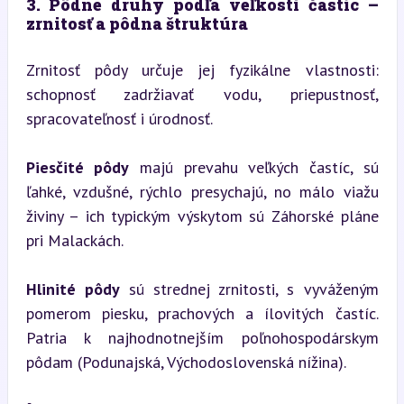
3. Pôdne druhy podľa veľkosti častíc – 
zrnitosť a pôdna štruktúra
Zrnitosť pôdy určuje jej fyzikálne vlastnosti: 
schopnosť zadržiavať vodu, priepustnosť, 
spracovateľnosť i úrodnosť.
Piesčité pôdy
 majú prevahu veľkých častíc, sú 
ľahké, vzdušné, rýchlo presychajú, no málo viažu 
živiny – ich typickým výskytom sú Záhorské pláne 
pri Malackách.
Hlinité pôdy
 sú strednej zrnitosti, s vyváženým 
pomerom piesku, prachových a ílovitých častíc. 
Patria k najhodnotnejším poľnohospodárskym 
pôdam (Podunajská, Východoslovenská nížina).