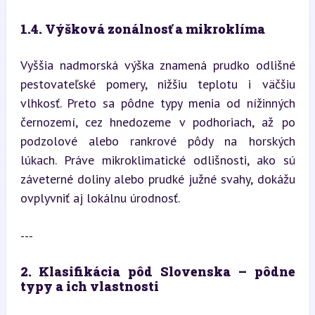
1.4. Výšková zonálnosť a mikroklíma
Vyššia nadmorská výška znamená prudko odlišné 
pestovateľské pomery, nižšiu teplotu i väčšiu 
vlhkosť. Preto sa pôdne typy menia od nížinných 
černozemí, cez hnedozeme v podhoriach, až po 
podzolové alebo rankrové pôdy na horských 
lúkach. Práve mikroklimatické odlišnosti, ako sú 
záveterné doliny alebo prudké južné svahy, dokážu 
ovplyvniť aj lokálnu úrodnosť.
---
2. Klasifikácia pôd Slovenska – pôdne 
typy a ich vlastnosti