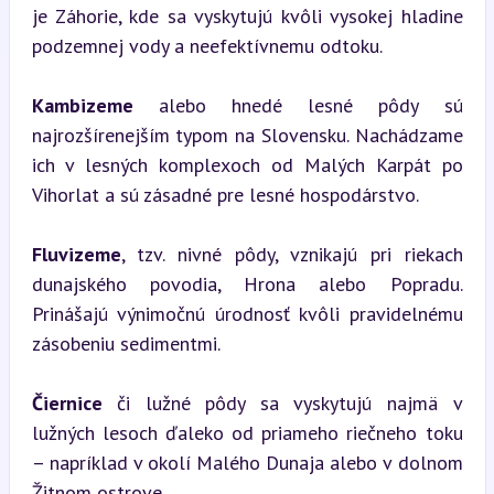
je Záhorie, kde sa vyskytujú kvôli vysokej hladine 
podzemnej vody a neefektívnemu odtoku.
Kambizeme
 alebo hnedé lesné pôdy sú 
najrozšírenejším typom na Slovensku. Nachádzame 
ich v lesných komplexoch od Malých Karpát po 
Vihorlat a sú zásadné pre lesné hospodárstvo.
Fluvizeme
, tzv. nivné pôdy, vznikajú pri riekach 
dunajského povodia, Hrona alebo Popradu. 
Prinášajú výnimočnú úrodnosť kvôli pravidelnému 
zásobeniu sedimentmi.
Čiernice
 či lužné pôdy sa vyskytujú najmä v 
lužných lesoch ďaleko od priameho riečneho toku 
– napríklad v okolí Malého Dunaja alebo v dolnom 
Žitnom ostrove.