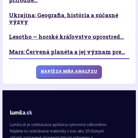
Ukrajina: Geografia, história a súčasné
výzvy
Lesotho — horské kráľovstvo uprostred...
Mars: Červená planéta a jej význam pre...
NAPÍŠ ZA MŇA ANALÝZU
lumila.sk
Lumila.sk je vzdelávacia aplikácia vytvorená odborníkmi.
Nájdete tu vzdelávacie materiály z viac ako 20 rôznych
oblastí, pripravené skúseným tímom inžinierov a