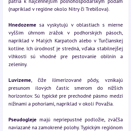
patria k najcennejším poľnohospodárskym pôdam 
(napríklad v regióne okolo Nitry či Trebišova).
Hnedozeme
 sa vyskytujú v oblastiach s mierne 
vyšším úhrnom zrážok v podhorských pásoch, 
napríklad v Malých Karpatoch alebo v Turčianskej 
kotline. Ich úrodnosť je stredná, vďaka stabilnejšej 
vlhkosti sú vhodné pre pestovanie obilnín a 
zeleniny.
Luvizeme
, čiže ilimerizované pôdy, vznikajú 
presunom ílových častíc smerom do nižších 
horizontov. Sú typické pre prechodné pásmo medzi 
nížinami a pohoriami, napríklad v okolí Považia.
Pseudogleje
 majú nepriepustné podložie, zväčša 
naviazané na zamokrené polohy. Typickým regiónom 