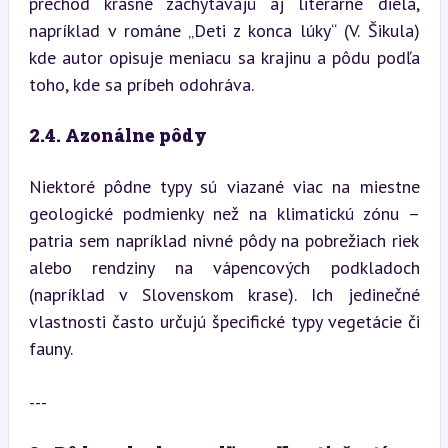
prechod krásne zachytávajú aj literárne diela, 
napríklad v románe „Deti z konca lúky“ (V. Šikula) 
kde autor opisuje meniacu sa krajinu a pôdu podľa 
toho, kde sa príbeh odohráva.
2.4. Azonálne pôdy
Niektoré pôdne typy sú viazané viac na miestne 
geologické podmienky než na klimatickú zónu – 
patria sem napríklad nivné pôdy na pobrežiach riek 
alebo rendziny na vápencových podkladoch 
(napríklad v Slovenskom krase). Ich jedinečné 
vlastnosti často určujú špecifické typy vegetácie či 
fauny.
---