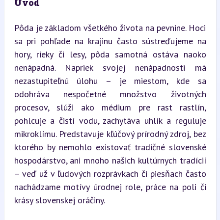
Úvod
Pôda je základom všetkého života na pevnine. Hoci 
sa pri pohľade na krajinu často sústreďujeme na 
hory, rieky či lesy, pôda samotná ostáva naoko 
nenápadná. Napriek svojej nenápadnosti má 
nezastupiteľnú úlohu – je miestom, kde sa 
odohráva nespočetné množstvo životných 
procesov, slúži ako médium pre rast rastlín, 
pohlcuje a čistí vodu, zachytáva uhlík a reguluje 
mikroklímu. Predstavuje kľúčový prírodný zdroj, bez 
ktorého by nemohlo existovať tradičné slovenské 
hospodárstvo, ani mnoho našich kultúrnych tradícií 
– veď už v ľudových rozprávkach či piesňach často 
nachádzame motívy úrodnej role, práce na poli či 
krásy slovenskej oráčiny.