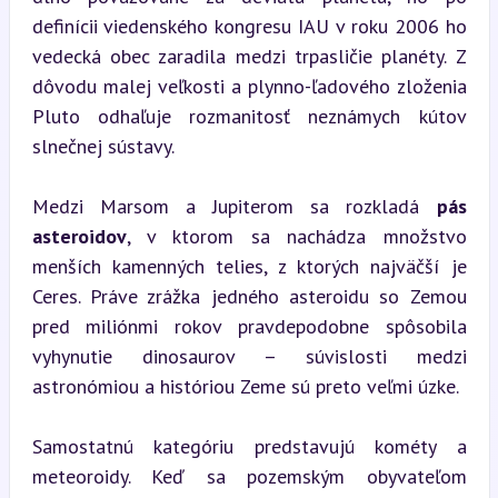
definícii viedenského kongresu IAU v roku 2006 ho 
vedecká obec zaradila medzi trpasličie planéty. Z 
dôvodu malej veľkosti a plynno-ľadového zloženia 
Pluto odhaľuje rozmanitosť neznámych kútov 
slnečnej sústavy.
Medzi Marsom a Jupiterom sa rozkladá 
pás 
asteroidov
, v ktorom sa nachádza množstvo 
menších kamenných telies, z ktorých najväčší je 
Ceres. Práve zrážka jedného asteroidu so Zemou 
pred miliónmi rokov pravdepodobne spôsobila 
vyhynutie dinosaurov – súvislosti medzi 
astronómiou a históriou Zeme sú preto veľmi úzke.
Samostatnú kategóriu predstavujú kométy a 
meteoroidy. Keď sa pozemským obyvateľom 