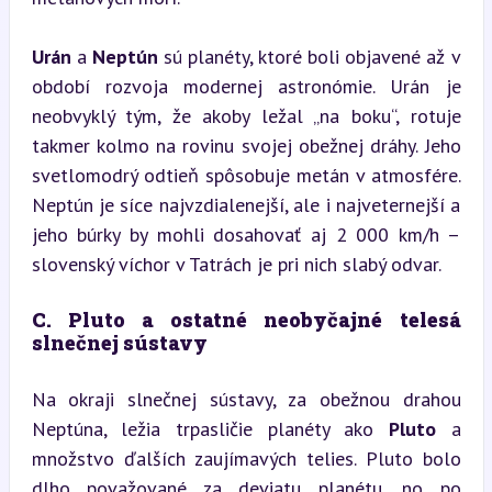
Urán
 a 
Neptún
 sú planéty, ktoré boli objavené až v 
období rozvoja modernej astronómie. Urán je 
neobvyklý tým, že akoby ležal „na boku“, rotuje 
takmer kolmo na rovinu svojej obežnej dráhy. Jeho 
svetlomodrý odtieň spôsobuje metán v atmosfére. 
Neptún je síce najvzdialenejší, ale i najveternejší a 
jeho búrky by mohli dosahovať aj 2 000 km/h – 
slovenský víchor v Tatrách je pri nich slabý odvar.
C. Pluto a ostatné neobyčajné telesá 
slnečnej sústavy
Na okraji slnečnej sústavy, za obežnou drahou 
Neptúna, ležia trpasličie planéty ako 
Pluto
 a 
množstvo ďalších zaujímavých telies. Pluto bolo 
dlho považované za deviatu planétu, no po 