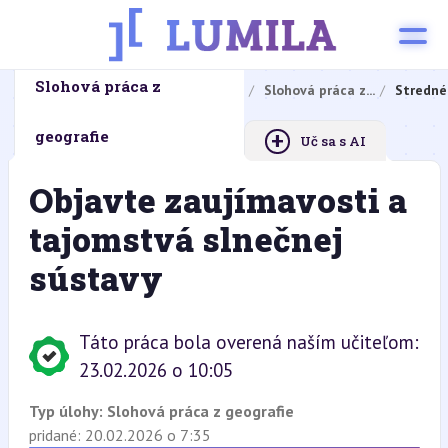
Slohová práca z
Domovská stránka
Domáce úlohy
Slohová práca z...
Stredné
+
geografie
Uč sa s AI
Objavte zaujímavosti a
tajomstvá slnečnej
sústavy
Táto práca bola overená naším učiteľom:
23.02.2026 o 10:05
Typ úlohy:
Slohová práca z geografie
pridané: 20.02.2026 o 7:35