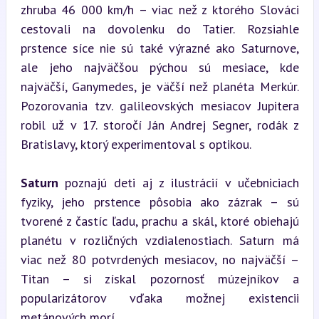
zhruba 46 000 km/h – viac než z ktorého Slováci 
cestovali na dovolenku do Tatier. Rozsiahle 
prstence síce nie sú také výrazné ako Saturnove, 
ale jeho najväčšou pýchou sú mesiace, kde 
najväčší, Ganymedes, je väčší než planéta Merkúr. 
Pozorovania tzv. galileovských mesiacov Jupitera 
robil už v 17. storočí Ján Andrej Segner, rodák z 
Bratislavy, ktorý experimentoval s optikou.
Saturn
 poznajú deti aj z ilustrácií v učebniciach 
fyziky, jeho prstence pôsobia ako zázrak – sú 
tvorené z častíc ľadu, prachu a skál, ktoré obiehajú 
planétu v rozličných vzdialenostiach. Saturn má 
viac než 80 potvrdených mesiacov, no najväčší – 
Titan – si získal pozornosť múzejníkov a 
popularizátorov vďaka možnej existencii 
metánových morí.