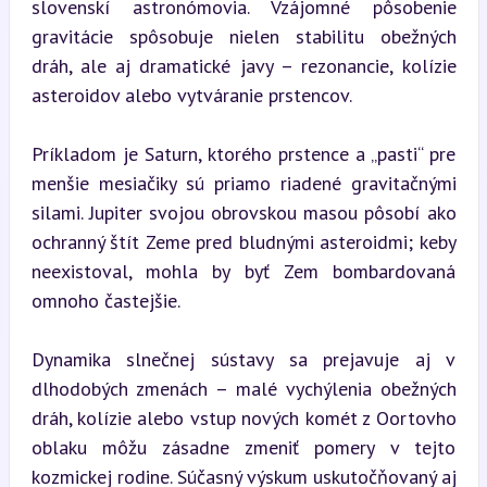
slovenskí astronómovia. Vzájomné pôsobenie 
gravitácie spôsobuje nielen stabilitu obežných 
dráh, ale aj dramatické javy – rezonancie, kolízie 
asteroidov alebo vytváranie prstencov.
Príkladom je Saturn, ktorého prstence a „pasti“ pre 
menšie mesiačiky sú priamo riadené gravitačnými 
silami. Jupiter svojou obrovskou masou pôsobí ako 
ochranný štít Zeme pred bludnými asteroidmi; keby 
neexistoval, mohla by byť Zem bombardovaná 
omnoho častejšie.
Dynamika slnečnej sústavy sa prejavuje aj v 
dlhodobých zmenách – malé vychýlenia obežných 
dráh, kolízie alebo vstup nových komét z Oortovho 
oblaku môžu zásadne zmeniť pomery v tejto 
kozmickej rodine. Súčasný výskum uskutočňovaný aj 