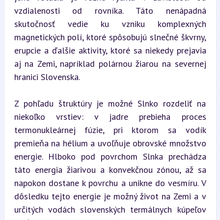
vzdialenosti od rovníka. Táto nenápadná 
skutočnosť vedie ku vzniku komplexných 
magnetických polí, ktoré spôsobujú slnečné škvrny, 
erupcie a ďalšie aktivity, ktoré sa niekedy prejavia 
aj na Zemi, napríklad polárnou žiarou na severnej 
hranici Slovenska.
Z pohľadu štruktúry je možné Slnko rozdeliť na 
niekoľko vrstiev: v jadre prebieha proces 
termonukleárnej fúzie, pri ktorom sa vodík 
premieňa na hélium a uvoľňuje obrovské množstvo 
energie. Hlboko pod povrchom Slnka prechádza 
táto energia žiarivou a konvekčnou zónou, až sa 
napokon dostane k povrchu a unikne do vesmíru. V 
dôsledku tejto energie je možný život na Zemi a v 
určitých vodách slovenských termálnych kúpeľov 