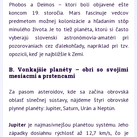
Phobos a Deimos – ktorí boli objavené ešte 
koncom 19. storočia. Mars fascinuje vedcov 
predmetom možnej kolonizácie a hľadaním stôp 
minulého života. Je to tiež planéta, ktorú si často 
vyberajú slovenskí astronómovia-amatéri pri 
pozorovaniach cez ďalekohľady, napríklad pri tzv. 
opozícii, keď je najbližšie k Zemi.
B. Vonkajšie planéty – obri so svojimi 
mesiacmi a prstencami
Za pasom asteroidov, kde sa začína obrovská 
oblasť slnečnej sústavy, nájdeme štyri obrovské 
plynné planéty: Jupiter, Saturn, Urán a Neptún.
Jupiter
 je najmasívnejšou planétou systému. Jeho 
západky dosiahnu rýchlosť až 12,7 km/s, čo je 