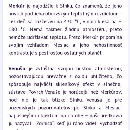
Merkúr
 je najbližšie k Slnku, čo znamená, že jeho 
povrch podlieha obrovským teplotným rozdielom – 
cez deň sa rozžeraví na 430 °C, v noci klesá na –
180 °C. Nemá takmer žiadnu atmosféru, preto 
nemôže udržiavať teplotu. Preto Merkúr pripomína 
svojím vzhľadom Mesiac a jeho nehostinnosť 
kontrastuje s pestrosťou ostatných planét.
Venuša
 je zvláštna svojou hustou atmosférou, 
pozostávajúcou prevažne z oxidu uhličitého, čo 
spôsobuje najväčší skleníkový efekt v slnečnej 
sústave. Povrch Venuše je horúcejší než Merkúrov, 
hoci nie je tak blízko Slnku. Venuša je pre 
pozemských pozorovateľov po Slnku a Mesiaci 
najjasnejším objektom na oblohe – naši predkovia 
ju nazývali „Zornica“, keď ju ráno videli vychádzať 