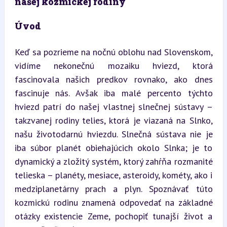
našej kozmickej rodiny
Úvod
Keď sa pozrieme na nočnú oblohu nad Slovenskom, 
vidíme nekonečnú mozaiku hviezd, ktorá 
fascinovala našich predkov rovnako, ako dnes 
fascinuje nás. Avšak iba malé percento týchto 
hviezd patrí do našej vlastnej slnečnej sústavy – 
takzvanej rodiny telies, ktorá je viazaná na Slnko, 
našu životodarnú hviezdu. Slnečná sústava nie je 
iba súbor planét obiehajúcich okolo Slnka; je to 
dynamický a zložitý systém, ktorý zahŕňa rozmanité 
telieska – planéty, mesiace, asteroidy, kométy, ako i 
medziplanetárny prach a plyn. Spoznávať túto 
kozmickú rodinu znamená odpovedať na základné 
otázky existencie Zeme, pochopiť tunajší život a 