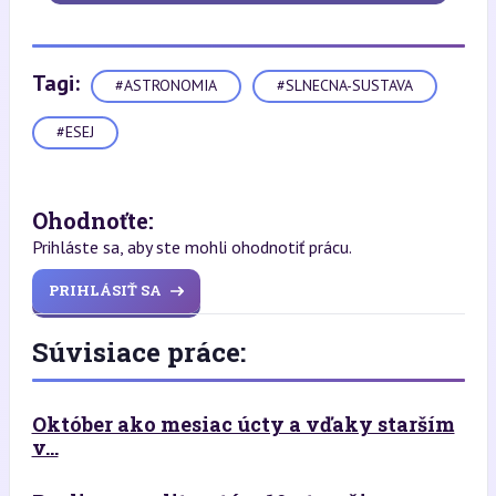
Tagi:
#ASTRONOMIA
#SLNECNA-SUSTAVA
#ESEJ
Ohodnoťte:
Prihláste sa, aby ste mohli ohodnotiť prácu.
PRIHLÁSIŤ SA
Súvisiace práce:
Október ako mesiac úcty a vďaky starším
v...