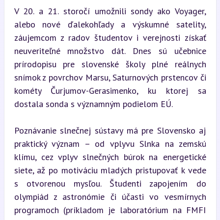
V 20. a 21. storočí umožnili sondy ako Voyager, 
alebo nové ďalekohľady a výskumné satelity, 
záujemcom z radov študentov i verejnosti získať 
neuveriteľné množstvo dát. Dnes sú učebnice 
prírodopisu pre slovenské školy plné reálnych 
snímok z povrchov Marsu, Saturnových prstencov či 
kométy Čurjumov-Gerasimenko, ku ktorej sa 
dostala sonda s významným podielom EÚ.
Poznávanie slnečnej sústavy má pre Slovensko aj 
praktický význam – od vplyvu Slnka na zemskú 
klímu, cez vplyv slnečných búrok na energetické 
siete, až po motiváciu mladých pristupovať k vede 
s otvorenou mysľou. Študenti zapojením do 
olympiád z astronómie či účasti vo vesmírnych 
programoch (príkladom je laboratórium na FMFI 