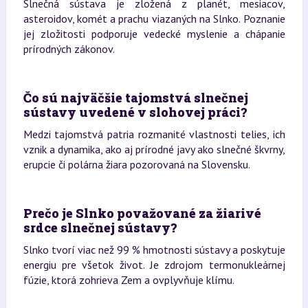
Slnečná sústava je zložená z planét, mesiacov,
asteroidov, komét a prachu viazaných na Slnko. Poznanie
jej zložitosti podporuje vedecké myslenie a chápanie
prírodných zákonov.
Čo sú najväčšie tajomstvá slnečnej
sústavy uvedené v slohovej práci?
Medzi tajomstvá patria rozmanité vlastnosti telies, ich
vznik a dynamika, ako aj prírodné javy ako slnečné škvrny,
erupcie či polárna žiara pozorovaná na Slovensku.
Prečo je Slnko považované za žiarivé
srdce slnečnej sústavy?
Slnko tvorí viac než 99 % hmotnosti sústavy a poskytuje
energiu pre všetok život. Je zdrojom termonukleárnej
fúzie, ktorá zohrieva Zem a ovplyvňuje klímu.