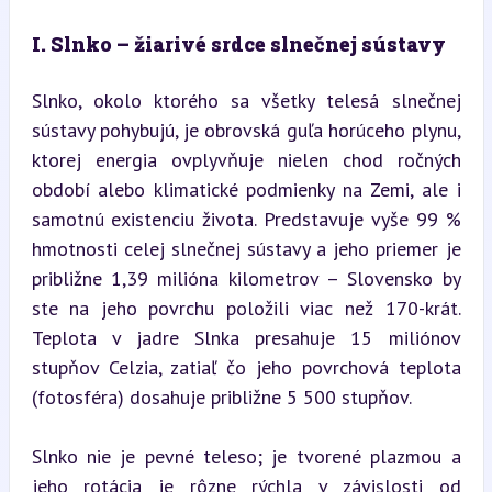
I. Slnko – žiarivé srdce slnečnej sústavy
Slnko, okolo ktorého sa všetky telesá slnečnej 
sústavy pohybujú, je obrovská guľa horúceho plynu, 
ktorej energia ovplyvňuje nielen chod ročných 
období alebo klimatické podmienky na Zemi, ale i 
samotnú existenciu života. Predstavuje vyše 99 % 
hmotnosti celej slnečnej sústavy a jeho priemer je 
približne 1,39 milióna kilometrov – Slovensko by 
ste na jeho povrchu položili viac než 170-krát. 
Teplota v jadre Slnka presahuje 15 miliónov 
stupňov Celzia, zatiaľ čo jeho povrchová teplota 
(fotosféra) dosahuje približne 5 500 stupňov.
Slnko nie je pevné teleso; je tvorené plazmou a 
jeho rotácia je rôzne rýchla v závislosti od 