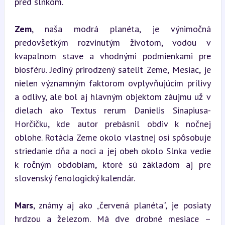
pred slnkom.
Zem
, naša modrá planéta, je výnimočná 
predovšetkým rozvinutým životom, vodou v 
kvapalnom stave a vhodnými podmienkami pre 
biosféru. Jediný prirodzený satelit Zeme, Mesiac, je 
nielen významným faktorom ovplyvňujúcim prílivy 
a odlivy, ale bol aj hlavným objektom záujmu už v 
dielach ako Textus rerum Danielis Sinapiusa-
Horčičku, kde autor prebásnil obdiv k nočnej 
oblohe. Rotácia Zeme okolo vlastnej osi spôsobuje 
striedanie dňa a noci a jej obeh okolo Slnka vedie 
k ročným obdobiam, ktoré sú základom aj pre 
slovenský fenologický kalendár.
Mars
, známy aj ako „červená planéta“, je posiaty 
hrdzou a železom. Má dve drobné mesiace – 