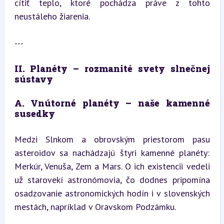
cítiť teplo, ktoré pochádza práve z tohto 
neustáleho žiarenia.
---
II. Planéty – rozmanité svety slnečnej 
sústavy
A. Vnútorné planéty – naše kamenné 
susedky
Medzi Slnkom a obrovským priestorom pasu 
asteroidov sa nachádzajú štyri kamenné planéty: 
Merkúr, Venuša, Zem a Mars. O ich existencii vedeli 
už starovekí astronómovia, čo dodnes pripomína 
osadzovanie astronomických hodín i v slovenských 
mestách, napríklad v Oravskom Podzámku.