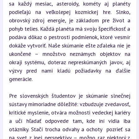
sa každý mesiac, asteroidy, kométy aj planéty 
podieľajú na veľkolepej kozmickej hre. Slnko, 
obrovský zdroj energie, je základom pre život a 
pohyb telies. Každá planéta má svoju špecifickosť a 
podáva dôkaz o pestrosti podmienok, ktoré vesmír 
dokáže vytvoriť. Naše skúmanie ešte zďaleka nie je 
ukončené – množstvo neznámych objektov na 
okraji systému, doteraz nepreskúmaných javov, aj 
výzvy pred nami kladú požiadavky na ďalšie 
generácie.
Pre slovenských študentov je skúmanie slnečnej 
sústavy mimoriadne dôležité: vzbudzuje zvedavosť, 
kritické myslenie, otvára možnosti vedeckej kariéry 
a učí hľadať odpovede tam, kde iní vidia iba 
otázniky. Stačí trocha odvahy a ochoty  pozrieť sa 
na svet z inej perspektívy – možno raz niektorý z 