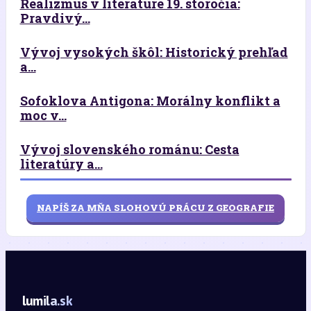
Realizmus v literatúre 19. storočia:
Pravdivý...
Vývoj vysokých škôl: Historický prehľad
a...
Sofoklova Antigona: Morálny konflikt a
moc v...
Vývoj slovenského románu: Cesta
literatúry a...
NAPÍŠ ZA MŇA SLOHOVÚ PRÁCU Z GEOGRAFIE
lumila.sk