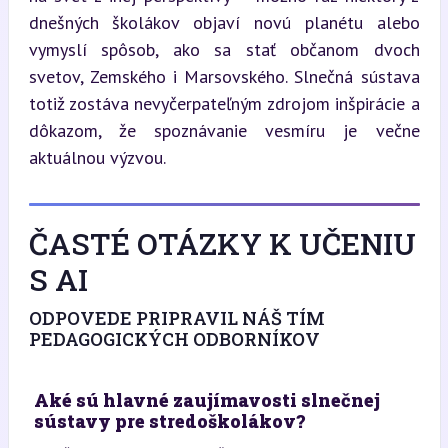
dnešných školákov objaví novú planétu alebo 
vymyslí spôsob, ako sa stať občanom dvoch 
svetov, Zemského i Marsovského. Slnečná sústava 
totiž zostáva nevyčerpateľným zdrojom inšpirácie a 
dôkazom, že spoznávanie vesmíru je večne 
aktuálnou výzvou.
ČASTÉ OTÁZKY K UČENIU
S AI
ODPOVEDE PRIPRAVIL NÁŠ TÍM
PEDAGOGICKÝCH ODBORNÍKOV
Aké sú hlavné zaujímavosti slnečnej
sústavy pre stredoškolákov?