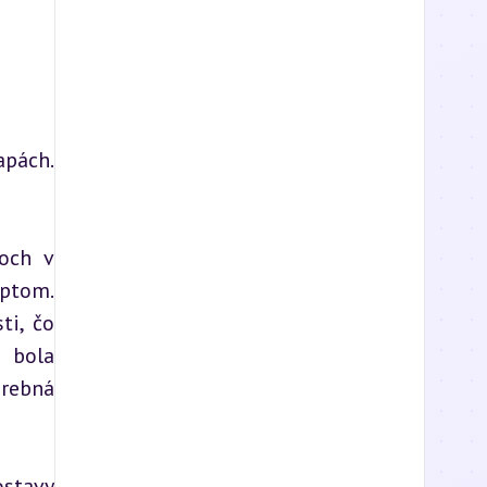
pách. 
och v 
ptom. 
i, čo 
 bola 
rebná 
stavy 