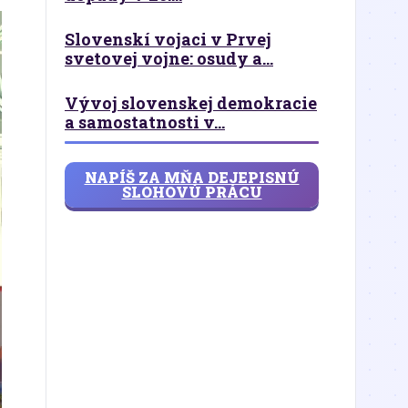
Slovenskí vojaci v Prvej
svetovej vojne: osudy a...
Vývoj slovenskej demokracie
a samostatnosti v...
NAPÍŠ ZA MŇA DEJEPISNÚ
SLOHOVÚ PRÁCU