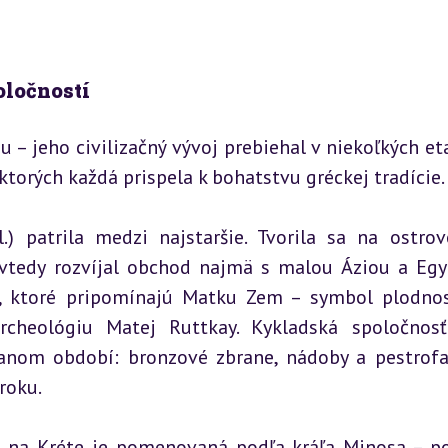
oločností
– jeho civilizačný vývoj prebiehal v niekoľkých eta
 ktorých každá prispela k bohatstvu gréckej tradície.
.) patrila medzi najstaršie. Tvorila sa na ostrov
vtedy rozvíjal obchod najmä s malou Áziou a Egy
, ktoré pripomínajú Matku Zem – symbol plodnost
cheológiu Matej Ruttkay. Kykladská spoločnosť
anom období: bronzové zbrane, nádoby a pestrofa
roku.
.) na Kréte je pomenovaná podľa kráľa Minosa – po