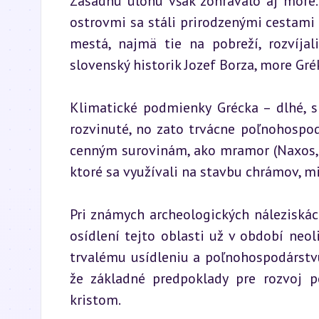
Zásadnú úlohu však zohrávalo aj more.
ostrovmi sa stáli prirodzenými cestami 
mestá, najmä tie na pobreží, rozvíjal
slovenský historik Jozef Borza, more Gré
Klimatické podmienky Grécka – dlhé, sl
rozvinuté, no zato trvácne poľnohospod
cenným surovinám, ako mramor (Naxos, Par
ktoré sa využívali na stavbu chrámov, m
Pri známych archeologických náleziská
osídlení tejto oblasti už v období neol
trvalému usídleniu a poľnohospodárstv
že základné predpoklady pre rozvoj pok
kristom.