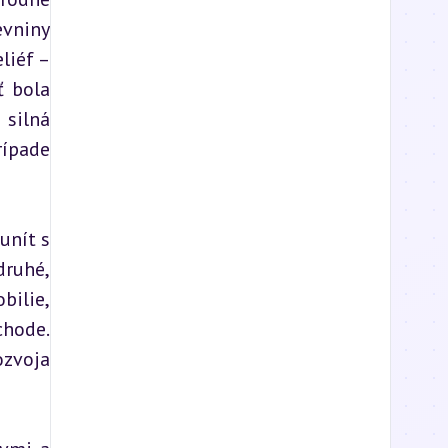
vniny 
iéf – 
 bola 
silná 
ípade 
nít s 
ruhé, 
ilie, 
hode. 
zvoja 