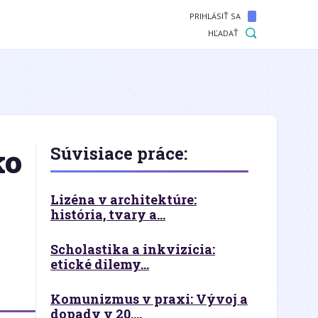
PRIHLÁSIŤ SA
HĽADAŤ
ko
Súvisiace práce:
Lizéna v architektúre:
história, tvary a...
Scholastika a inkvizícia:
etické dilemy...
Komunizmus v praxi: Vývoj a
dopady v 20....