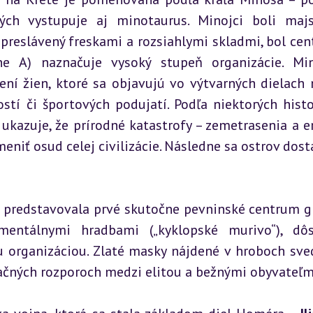
ých vystupuje aj minotaurus. Minojci boli majs
 preslávený freskami a rozsiahlymi skladmi, bol cent
ne A) naznačuje vysoký stupeň organizácie. Min
ní žien, ktoré sa objavujú vo výtvarných dielach n
stí či športových podujatí. Podľa niektorých histor
ukazuje, že prírodné katastrofy – zemetrasenia a er
meniť osud celej civilizácie. Následne sa ostrov dosta
.) predstavovala prvé skutočne pevninské centrum gr
ntálnymi hradbami („kyklopské murivo“), dôsl
 organizáciou. Zlaté masky nájdené v hroboch sved
načných rozporoch medzi elitou a bežnými obyvateľm