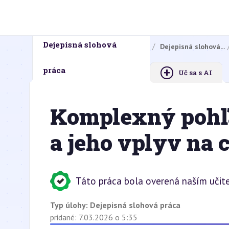
Dejepisná slohová
Domovská stránka
Domáce úlohy
Dejepisná slohová...
+
práca
Uč sa s AI
Komplexný pohľa
a jeho vplyv na c
Táto práca bola overená naším učit
Typ úlohy:
Dejepisná slohová práca
pridané: 7.03.2026 o 5:35