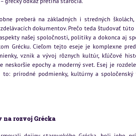
 grécky odkaz pretína stáročia.
bne preberá na základných i stredných školách, 
vzdelávacích dokumentov. Prečo teda študovať túto 
pekty našej spoločnosti, politiky a dokonca aj sp
om Grécku. Cieľom tejto eseje je komplexne preds
enky, vznik a vývoj rôznych kultúr, kľúčové histo
e neskoršie epochy a moderný svet. Esej je rozdele
 to: prírodné podmienky, kultúrny a spoločenský v
v na rozvoj Grécka
rmovali dejiny starovekého Grécka, boli jeho prí