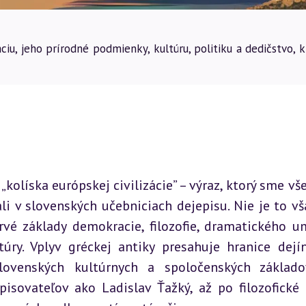
ciu, jeho prírodné podmienky, kultúru, politiku a dedičstvo, 
olíska európskej civilizácie” – výraz, ktorý sme všet
li v slovenských učebniciach dejepisu. Nie je to vša
prvé základy demokracie, filozofie, dramatického um
túry. Vplyv gréckej antiky presahuje hranice dejín
lovenských kultúrnych a spoločenských základo
pisovateľov ako Ladislav Ťažký, až po filozofické 