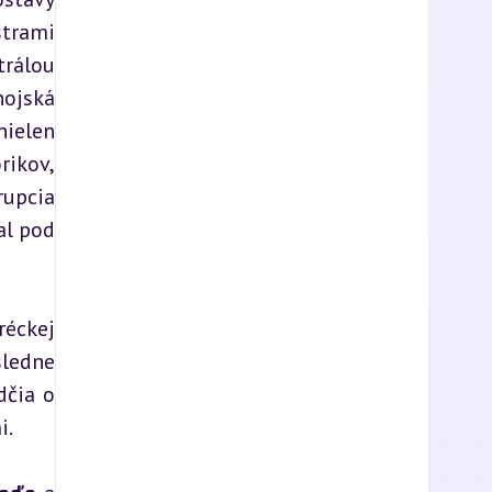
trami 
rálou 
ojská 
ielen 
ikov, 
upcia 
l pod 
éckej 
edne 
čia o 
i.