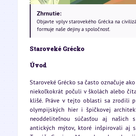
Zhrnutie:
Objavte vplyv starovekého Grécka na civilizá
formuje naše dejiny a spoločnosť.
Staroveké Grécko
Úvod
Staroveké Grécko sa často označuje ako „k
niekoľkokrát počuli v školách alebo číta
klišé. Práve v tejto oblasti sa zrodili 
olympijských hier i špičkovej architek
neoddeliteľnou súčasťou aj našich s
antických mýtov, ktoré inšpirovali aj s