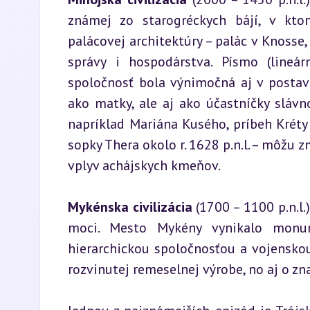
známej zo starogréckych bájí, v ktor
palácovej architektúry – palác v Knosse,
správy i hospodárstva. Písmo (lineár
spoločnosť bola výnimočná aj v postave
ako matky, ale aj ako účastníčky slávno
napríklad Mariána Kusého, príbeh Kréty 
sopky Thera okolo r. 1628 p.n.l. – môžu z
vplyv achájskych kmeňov.
Mykénska civilizácia
 (1700 – 1100 p.n.l
moci. Mesto Mykény vynikalo monume
hierarchickou spoločnosťou a vojenskou
rozvinutej remeselnej výrobe, no aj o z