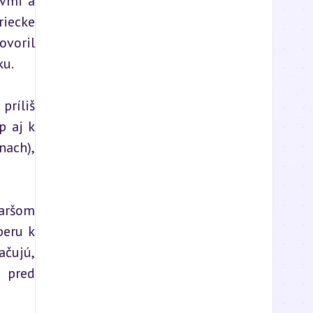
vmi a 
iecke 
voril 
ku.
ríliš 
 aj k 
ach), 
aršom 
eru k 
čujú, 
 pred 