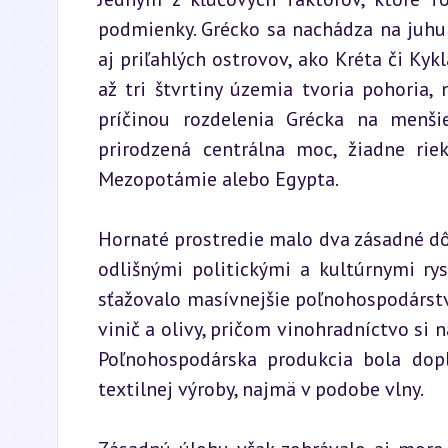
podmienky. Grécko sa nachádza na juhu
aj priľahlých ostrovov, ako Kréta či Kyk
až tri štvrtiny územia tvoria pohoria, 
príčinou rozdelenia Grécka na menšie 
prirodzená centrálna moc, žiadne rie
Mezopotámie alebo Egypta.
Hornaté prostredie malo dva zásadné dôs
odlišnými politickými a kultúrnymi rys
sťažovalo masívnejšie poľnohospodárstv
vinič a olivy, pričom vinohradníctvo si
Poľnohospodárska produkcia bola dopl
textilnej výroby, najmä v podobe vlny.