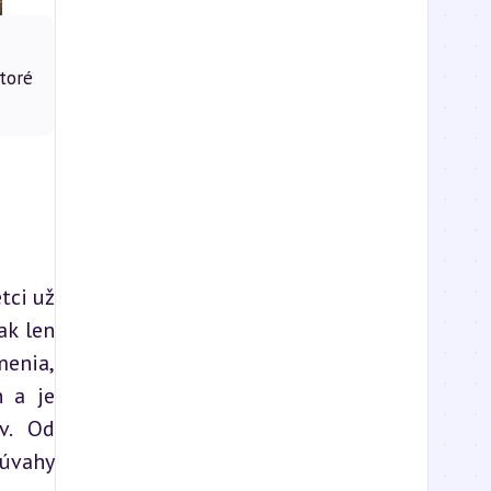
ktoré
ci už 
k len 
enia, 
 a je 
v. Od 
úvahy 