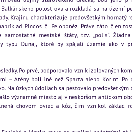
 Balkánskeho polostrova a rozkladá sa na území pe
lady. Krajinu charakterizuje predovšetkým hornatý rel
napríklad Pindos či Peloponéz. Práve táto členitosť
samostatné mestské štáty, tzv. „polis“. Žiadna 
ky typu Dunaj, ktoré by spájali územie ako v pr
ledky. Po prvé, podporovalo vznik izolovaných komu
mi – Atény boli iné než Sparta alebo Korint. Po d
o. Na úzkych údoliach sa pestovalo predovšetkým ob
 našlo významné miesto aj v neskoršom antickom obc
nená chovom oviec a kôz, čím vznikol základ ro