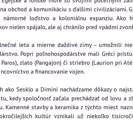
 Egejské a Iónske more so svojimi početnými záli
na obchod a komunikáciu s ďalšími civilizáciami. Gr
i námorné loďstvo a koloniálnu expanziu. Ako ho
kov nielen spájalo, ale aj chránilo pred vpádmi zvon
nečné leta a mierne daždivé zimy – umožnili nie p
árstvo. Popri poľnohospodárstve mali Gréci prístup
os), zlato (Pangajon) či striebro (Laurion pri Atén
incovníctvo a financovanie vojen.
ch ako Sesklo a Dimini nachádzame dôkazy o najst
itu, kedy spoločnosť začala prechádzať od lovu a zb
u. Kamenné stavby a keramika z týchto miest nazna
ročilejších kultúr vznikali už niekoľko tisícročí