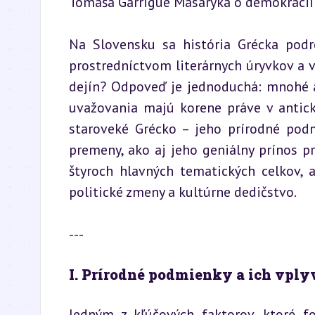
Tomáša Garrigue Masaryka o demokracii –
Na Slovensku sa história Grécka podro
prostredníctvom literárnych úryvkov a 
dejín? Odpoveď je jednoduchá: mnohé as
uvažovania majú korene práve v antick
staroveké Grécko – jeho prírodné podmi
premeny, ako aj jeho geniálny prínos pr
štyroch hlavných tematických celkov, a
politické zmeny a kultúrne dedičstvo.
---
I. Prírodné podmienky a ich vply
Jedným z kľúčových faktorov, ktoré fo