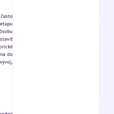
často 
etapu 
ôsobu 
taviť 
rické 
ná do 
ývoj, 
rodné 