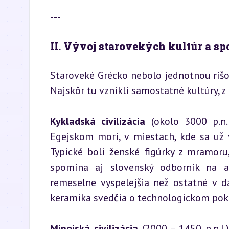
---
II. Vývoj starovekých kultúr a sp
Staroveké Grécko nebolo jednotnou ríšou 
Najskôr tu vznikli samostatné kultúry, z
Kykladská civilizácia
 (okolo 3000 p.n.l
Egejskom mori, v miestach, kde sa už 
Typické boli ženské figúrky z mramoru
spomína aj slovenský odborník na ar
remeselne vyspelejšia než ostatné v d
keramika svedčia o technologickom pok
Minojská civilizácia
 (2000 – 1450 p.n.l