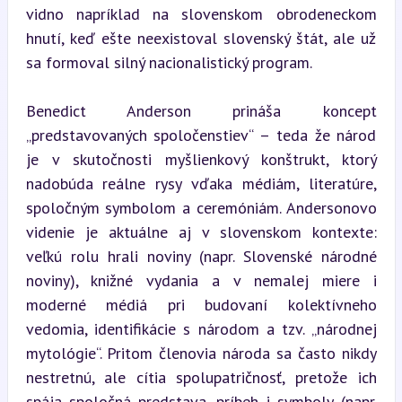
vidno napríklad na slovenskom obrodeneckom 
hnutí, keď ešte neexistoval slovenský štát, ale už 
sa formoval silný nacionalistický program.
Benedict Anderson prináša koncept 
„predstavovaných spoločenstiev“ – teda že národ 
je v skutočnosti myšlienkový konštrukt, ktorý 
nadobúda reálne rysy vďaka médiám, literatúre, 
spoločným symbolom a ceremóniám. Andersonovo 
videnie je aktuálne aj v slovenskom kontexte: 
veľkú rolu hrali noviny (napr. Slovenské národné 
noviny), knižné vydania a v nemalej miere i 
moderné médiá pri budovaní kolektívneho 
vedomia, identifikácie s národom a tzv. „národnej 
mytológie“. Pritom členovia národa sa často nikdy 
nestretnú, ale cítia spolupatričnosť, pretože ich 
spája spoločná predstava, príbeh i symboly (napr. 