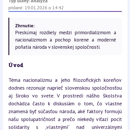
Typ úlohy:
Analýza
pridané: 19.01.2026 o 14:42
Zhrnutie:
Preskúmaj rozdiely medzi primordializmom a
nacionalizmom a pochop korene a moderné
poňatia národa v slovenskej spoločnosti.
Úvod
Téma nacionalizmu a jeho filozofických koreňov 
dodnes rezonuje naprieč slovenskou spoločnosťou 
aj široko vo svete. V prostredí nášho školstva 
dochádza často k diskusiám o tom, čo vlastne 
znamená byť súčasťou národa, aké faktory formujú 
našu spolupatričnosť a prečo niekedy víťazí pocit 
solidarity s „vlastnými“ nad univerzálnymi 