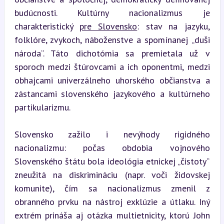
budúcnosti. Kultúrny nacionalizmus je 
charakteristický 
pre Slovensko
: stav na jazyku, 
folklóre, zvykoch, náboženstve a spomínanej „duši 
národa“. Táto dichotómia sa premietala už v 
sporoch medzi štúrovcami a ich oponentmi, medzi 
obhajcami univerzálneho uhorského občianstva a 
zástancami slovenského jazykového a kultúrneho 
partikularizmu.
Slovensko zažilo i nevýhody rigidného 
nacionalizmu: počas obdobia vojnového 
Slovenského štátu bola ideológia etnickej „čistoty“ 
zneužitá na diskrimináciu (napr. voči židovskej 
komunite), čím sa nacionalizmus zmenil z 
obranného prvku na nástroj exklúzie a útlaku. Iný 
extrém prináša aj otázka multietnicity, ktorú John 