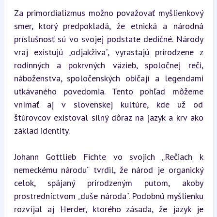
Za primordializmus možno považovať myšlienkový 
smer, ktorý predpokladá, že etnická a národná 
príslušnosť sú vo svojej podstate dedičné. Národy 
vraj existujú „odjakživa“, vyrastajú prirodzene z 
rodinných a pokrvných väzieb, spoločnej reči, 
náboženstva, spoločenských običají a legendami 
utkávaného povedomia. Tento pohľad môžeme 
vnímať aj v slovenskej kultúre, kde už od 
štúrovcov existoval silný dôraz na jazyk a krv ako 
základ identity.
Johann Gottlieb Fichte vo svojich „Rečiach k 
nemeckému národu“ tvrdil, že národ je organický 
celok, spájaný prirodzeným putom, akoby 
prostredníctvom „duše národa“. Podobnú myšlienku 
rozvíjal aj Herder, ktorého zásada, že jazyk je 