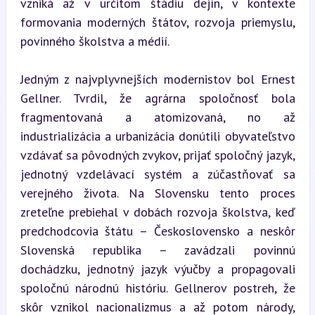
vzniká až v určitom štádiu dejín, v kontexte 
formovania moderných štátov, rozvoja priemyslu, 
povinného školstva a médií.
Jedným z najvplyvnejších modernistov bol Ernest 
Gellner. Tvrdil, že agrárna spoločnosť bola 
fragmentovaná a atomizovaná, no až 
industrializácia a urbanizácia donútili obyvateľstvo 
vzdávať sa pôvodných zvykov, prijať spoločný jazyk, 
jednotný vzdelávací systém a zúčastňovať sa 
verejného života. Na Slovensku tento proces 
zreteľne prebiehal v dobách rozvoja školstva, keď 
predchodcovia štátu – Československo a neskôr 
Slovenská republika – zavádzali povinnú 
dochádzku, jednotný jazyk výučby a propagovali 
spoločnú národnú históriu. Gellnerov postreh, že 
skôr vznikol nacionalizmus a až potom národy, 