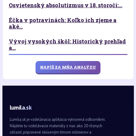
Osvietenský absolutizmus v 18. storočí:...
Éčka v potravinách: Koľko ich zjeme a
aké...
Vývoj vysokých škôl: Historický prehľad
a...
NAPÍŠ ZA MŇA ANALÝZU
lumila.sk
Lumila.sk je vzdelávacia aplikácia vytvorená odborníkmi.
Nájdete tu vzdelávacie materiály z viac ako 20 rôznych
oblastí, pripravené skúseným tímom inžinierov a