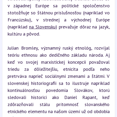
v západnej Európe sa politické spoločenstvo 
stotožňuje so štátnou príslušnosťou (napríklad vo 
Francúzsku), v strednej a východnej Európe 
(napríklad 
na Slovensku
) prevažuje dôraz na jazyk, 
kultúru a pôvod.
Julian Bromley, významný ruský etnológ, rozvíjal 
teóriu ethnosu ako dedičného základu národa. Aj 
keď vo svojej marxistickej koncepcii považoval 
triedu za dôležitejšiu, etnicita podľa neho 
pretrváva naprieč sociálnymi zmenami a štátmi. V 
slovenskej historiografii sa to ilustruje napríklad 
kontinuálnosťou povedomia Slovákov, ktorú 
sledovali historici ako Daniel Rapant, keď 
zdôrazňovali stálu prítomnosť slovanského 
etnického elementu na našom území už od obdobia 