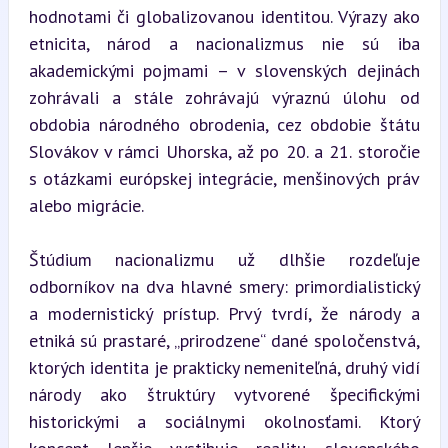
hodnotami či globalizovanou identitou. Výrazy ako 
etnicita, národ a nacionalizmus nie sú iba 
akademickými pojmami – v slovenských dejinách 
zohrávali a stále zohrávajú výraznú úlohu od 
obdobia národného obrodenia, cez obdobie štátu 
Slovákov v rámci Uhorska, až po 20. a 21. storočie 
s otázkami európskej integrácie, menšinových práv 
alebo migrácie.
Štúdium nacionalizmu už dlhšie rozdeľuje 
odborníkov na dva hlavné smery: primordialistický 
a modernistický prístup. Prvý tvrdí, že národy a 
etniká sú prastaré, „prirodzene“ dané spoločenstvá, 
ktorých identita je prakticky nemeniteľná, druhý vidí 
národy ako štruktúry vytvorené špecifickými 
historickými a sociálnymi okolnosťami. Ktorý 