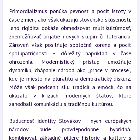
Primordializmus ponúka pevnosť a pocit istoty v 
čase zmien; ako však ukazujú slovenské skúsenosti, 
jeho rigidita dokáže obmedzovať multikultúrnosť, 
znemožňovať prijatie nových skupín či toleranciu. 
Zároveň však posilňuje spoločné korene a pocit 
spolupatričnosti – dôležitý napríklad v čase 
ohrozenia. Modernistický prístup umožňuje 
dynamiku, chápanie národa ako „práce v procese“, 
kde je miesto na pluralitu a demokratický diskurz. 
Môže však podceniť silu tradícií a emócií, čo sa 
ukázalo v krízach moderných štátov, ktoré 
zanedbali komunikáciu s tradičnou kultúrou.
Budúcnosť identity Slovákov i iných európskych 
národov bude pravdepodobne hybridná: 
kombinovať základné piliere historie a kultúry s 