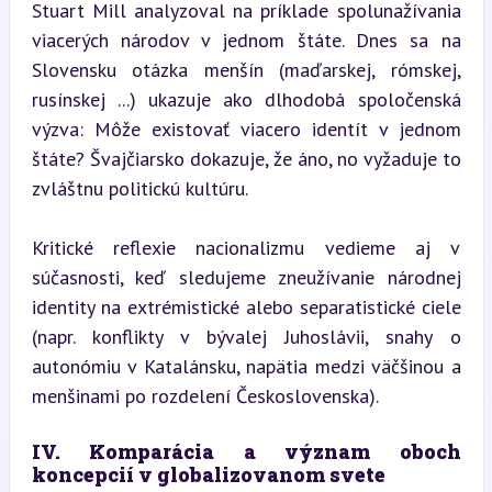
Stuart Mill analyzoval na príklade spolunažívania 
viacerých národov v jednom štáte. Dnes sa na 
Slovensku otázka menšín (maďarskej, rómskej, 
rusínskej ...) ukazuje ako dlhodobá spoločenská 
výzva: Môže existovať viacero identít v jednom 
štáte? Švajčiarsko dokazuje, že áno, no vyžaduje to 
zvláštnu politickú kultúru.
Kritické reflexie nacionalizmu vedieme aj v 
súčasnosti, keď sledujeme zneužívanie národnej 
identity na extrémistické alebo separatistické ciele 
(napr. konflikty v bývalej Juhoslávii, snahy o 
autonómiu v Katalánsku, napätia medzi väčšinou a 
menšinami po rozdelení Československa).
IV. Komparácia a význam oboch 
koncepcií v globalizovanom svete