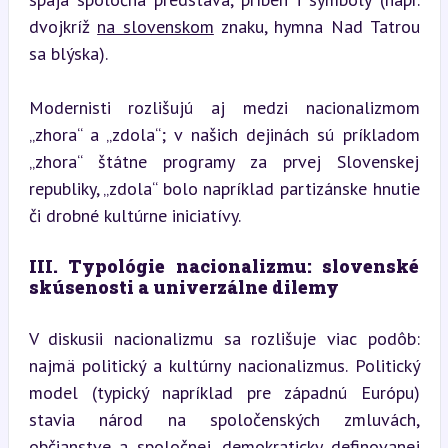
dvojkríž 
na slovenskom
 znaku, hymna Nad Tatrou 
sa blýska).
Modernisti rozlišujú aj medzi nacionalizmom 
„zhora“ a „zdola“; v našich dejinách sú príkladom 
„zhora“ štátne programy za prvej Slovenskej 
republiky, „zdola“ bolo napríklad partizánske hnutie 
či drobné kultúrne iniciatívy.
III. Typológie nacionalizmu: slovenské 
skúsenosti a univerzálne dilemy
V diskusii nacionalizmu sa rozlišuje viac podôb: 
najmä politický a kultúrny nacionalizmus. Politický 
model (typický napríklad pre západnú Európu) 
stavia národ na spoločenských zmluvách, 
občianstve a spoločnej, demokraticky definovanej 