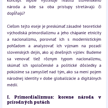
koncept lepšie vystihuje realitu slovenského 
národa a kde sa oba prístupy stretávajú či 
dopĺňajú?
Cieľom tejto eseje je preskúmať zásadné teoretické 
východiská primordializmu a jeho chápanie etnicity 
a nacionalizmu, porovnať ich s modernistickým 
pohľadom a analyzovať ich význam na pozadí 
slovenských dejín, ako aj dnešných výziev. Budeme 
sa venovať tiež rôznym typom nacionalizmu, 
skúmať ich spoločenské a politické dôsledky a 
pokúsime sa zamyslieť nad tým, ako sa mení pojem 
národnej identity v dobe globalizácie a digitálnych 
médií.
I. Primordializmus: korene národa v 
prírodných putách