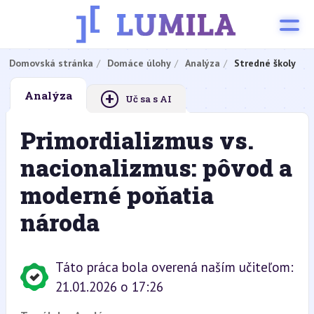
Domovská stránka
Domáce úlohy
Analýza
Stredné školy
+
Analýza
Uč sa s AI
Primordializmus vs.
nacionalizmus: pôvod a
moderné poňatia
národa
Táto práca bola overená naším učiteľom:
21.01.2026 o 17:26