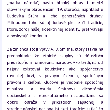
„matka národa“, našla hlboký ohlas i medzi 
slovenskými obrodencami 19. storočia, napríklad u 
Ľudovíta Štúra a jeho generačných druhov. 
Príkladom toho sú aj ľudové piesne či tradície, 
ktoré, zdroj našej kolektívnej identity, pretrvávajú 
a poskytujú kontinuitu.
Za zmienku stojí vplyv A. D. Smitha, ktorý stavia na 
predpoklade, že etnické skupiny sú dôležitým 
predstupňom formovania národov. Ako tvrdí, národ 
najprv existoval kolektívne ako spojenectvo 
rovnakej krvi, s pevným územím, spoločným 
právom a cieľom. Kľúčové je vedomie spoločnej 
minulosti a osudu. Smithova dichotómia 
občianskeho a etnokultúrneho nacionalizmu sa 
dobre odráža v príkladoch západnej a 
stredoeurópskej nacionalistickej tradície: zatiaľ čo 