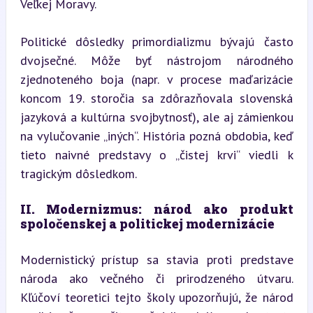
Veľkej Moravy.
Politické dôsledky primordializmu bývajú často 
dvojsečné. Môže byť nástrojom národného 
zjednoteného boja (napr. v procese maďarizácie 
koncom 19. storočia sa zdôrazňovala slovenská 
jazyková a kultúrna svojbytnosť), ale aj zámienkou 
na vylučovanie „iných“. História pozná obdobia, keď 
tieto naivné predstavy o „čistej krvi“ viedli k 
tragickým dôsledkom.
II. Modernizmus: národ ako produkt 
spoločenskej a politickej modernizácie
Modernistický prístup sa stavia proti predstave 
národa ako večného či prirodzeného útvaru. 
Kľúčoví teoretici tejto školy upozorňujú, že národ 