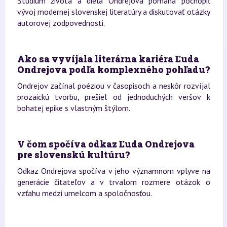
Štúdium života a diela Ondrejova pomáha pochopiť
vývoj modernej slovenskej literatúry a diskutovať otázky
autorovej zodpovednosti.
Ako sa vyvíjala literárna kariéra Ľuda
Ondrejova podľa komplexného pohľadu?
Ondrejov začínal poéziou v časopisoch a neskôr rozvíjal
prozaickú tvorbu, prešiel od jednoduchých veršov k
bohatej epike s vlastným štýlom.
V čom spočíva odkaz Ľuda Ondrejova
pre slovenskú kultúru?
Odkaz Ondrejova spočíva v jeho významnom vplyve na
generácie čitateľov a v trvalom rozmere otázok o
vzťahu medzi umelcom a spoločnosťou.