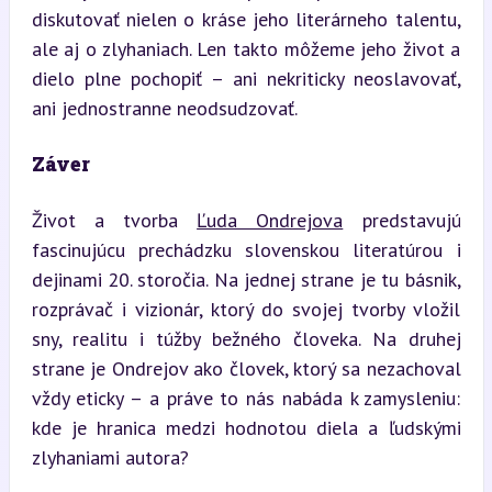
diskutovať nielen o kráse jeho literárneho talentu, 
ale aj o zlyhaniach. Len takto môžeme jeho život a 
dielo plne pochopiť – ani nekriticky neoslavovať, 
ani jednostranne neodsudzovať.
Záver
Život a tvorba 
Ľuda Ondrejova
 predstavujú 
fascinujúcu prechádzku slovenskou literatúrou i 
dejinami 20. storočia. Na jednej strane je tu básnik, 
rozprávač i vizionár, ktorý do svojej tvorby vložil 
sny, realitu i túžby bežného človeka. Na druhej 
strane je Ondrejov ako človek, ktorý sa nezachoval 
vždy eticky – a práve to nás nabáda k zamysleniu: 
kde je hranica medzi hodnotou diela a ľudskými 
zlyhaniami autora?