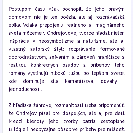
Postupom času však pochopil, že jeho pravým 
domovom nie je len poézia, ale aj rozprávačská 
epika. Vďaka prepojeniu reálneho a imaginárneho 
sveta môžeme v Ondrejovovej tvorbe hľadať nielen 
inšpiráciu v neosymbolizme a naturizme, ale aj 
vlastný autorský štýl: rozprávanie formované 
dobrodružstvom, snívaním a zároveň hraničiace s 
realitou konkrétnych osudov a príbehov. Jeho 
romány vystihujú hlbokú túžbu po lepšom svete, 
kde dominuje sila kamarátstva, odvahy i 
jednoduchosti.
Z hľadiska žánrovej rozmanitosti treba pripomenúť, 
že Ondrejov písal pre dospelých, ale aj pre deti. 
Medzi klenoty jeho tvorby patria cestopisné 
trilógie i neobyčajne pôsobivé príbehy pre mládež. 