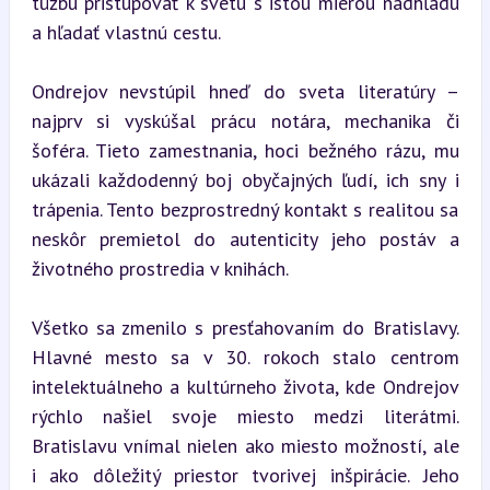
túžbu pristupovať k svetu s istou mierou nadhľadu 
a hľadať vlastnú cestu.
Ondrejov nevstúpil hneď do sveta literatúry – 
najprv si vyskúšal prácu notára, mechanika či 
šoféra. Tieto zamestnania, hoci bežného rázu, mu 
ukázali každodenný boj obyčajných ľudí, ich sny i 
trápenia. Tento bezprostredný kontakt s realitou sa 
neskôr premietol do autenticity jeho postáv a 
životného prostredia v knihách.
Všetko sa zmenilo s presťahovaním do Bratislavy. 
Hlavné mesto sa v 30. rokoch stalo centrom 
intelektuálneho a kultúrneho života, kde Ondrejov 
rýchlo našiel svoje miesto medzi literátmi. 
Bratislavu vnímal nielen ako miesto možností, ale 
i ako dôležitý priestor tvorivej inšpirácie. Jeho 