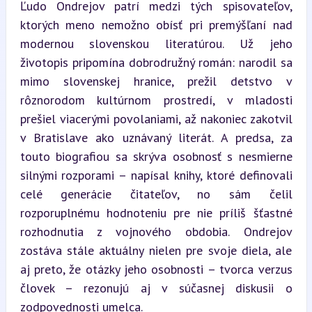
Ľudo Ondrejov patrí medzi tých spisovateľov, 
ktorých meno nemožno obísť pri premýšľaní nad 
modernou slovenskou literatúrou. Už jeho 
životopis pripomína dobrodružný román: narodil sa 
mimo slovenskej hranice, prežil detstvo v 
rôznorodom kultúrnom prostredí, v mladosti 
prešiel viacerými povolaniami, až nakoniec zakotvil 
v Bratislave ako uznávaný literát. A predsa, za 
touto biografiou sa skrýva osobnosť s nesmierne 
silnými rozporami – napísal knihy, ktoré definovali 
celé generácie čitateľov, no sám čelil 
rozporuplnému hodnoteniu pre nie príliš šťastné 
rozhodnutia z vojnového obdobia. Ondrejov 
zostáva stále aktuálny nielen pre svoje diela, ale 
aj preto, že otázky jeho osobnosti – tvorca verzus 
človek – rezonujú aj v súčasnej diskusii o 
zodpovednosti umelca.