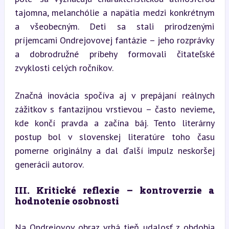
tajomna, melanchólie a napätia medzi konkrétnym 
a všeobecným. Deti sa stali prirodzenými 
príjemcami Ondrejovovej fantázie – jeho rozprávky 
a dobrodružné príbehy formovali čitateľské 
zvyklosti celých ročníkov.
Značná inovácia spočíva aj v prepájaní reálnych 
zážitkov s fantazijnou vrstievou – často nevieme, 
kde končí pravda a začína báj. Tento literárny 
postup bol v slovenskej literatúre toho času 
pomerne originálny a dal ďalší impulz neskoršej 
generácii autorov.
III. Kritické reflexie – kontroverzie a 
hodnotenie osobnosti
Na Ondrejovov obraz vrhá tieň udalosť z obdobia 