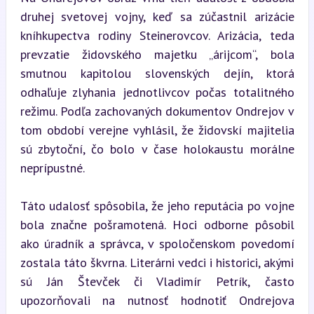
druhej svetovej vojny, keď sa zúčastnil arizácie 
kníhkupectva rodiny Steinerovcov. Arizácia, teda 
prevzatie židovského majetku „árijcom“, bola 
smutnou kapitolou slovenských dejín, ktorá 
odhaľuje zlyhania jednotlivcov počas totalitného 
režimu. Podľa zachovaných dokumentov Ondrejov v 
tom období verejne vyhlásil, že židovskí majitelia 
sú zbytoční, čo bolo v čase holokaustu morálne 
neprípustné.
Táto udalosť spôsobila, že jeho reputácia po vojne 
bola značne pošramotená. Hoci odborne pôsobil 
ako úradník a správca, v spoločenskom povedomí 
zostala táto škvrna. Literárni vedci i historici, akými 
sú Ján Števček či Vladimír Petrík, často 
upozorňovali na nutnosť hodnotiť Ondrejova 