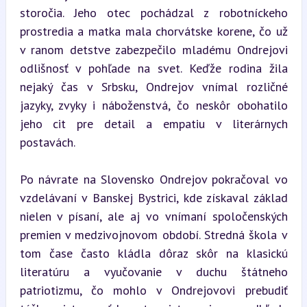
storočia. Jeho otec pochádzal z robotníckeho 
prostredia a matka mala chorvátske korene, čo už 
v ranom detstve zabezpečilo mladému Ondrejovi 
odlišnosť v pohľade na svet. Keďže rodina žila 
nejaký čas v Srbsku, Ondrejov vnímal rozličné 
jazyky, zvyky i náboženstvá, čo neskôr obohatilo 
jeho cit pre detail a empatiu v literárnych 
postavách.
Po návrate na Slovensko Ondrejov pokračoval vo 
vzdelávaní v Banskej Bystrici, kde získaval základ 
nielen v písaní, ale aj vo vnímaní spoločenských 
premien v medzivojnovom období. Stredná škola v 
tom čase často kládla dôraz skôr na klasickú 
literatúru a vyučovanie v duchu štátneho 
patriotizmu, čo mohlo v Ondrejovovi prebudiť 