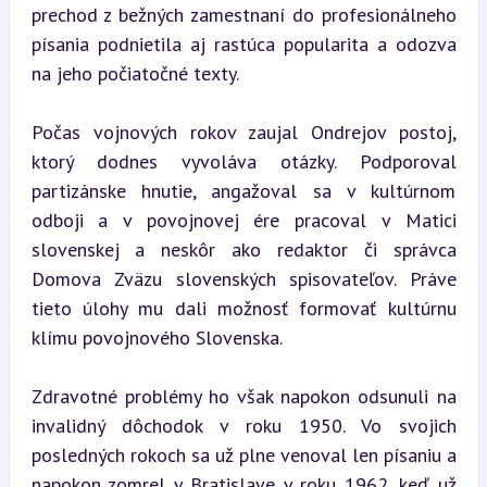
prechod z bežných zamestnaní do profesionálneho 
písania podnietila aj rastúca popularita a odozva 
na jeho počiatočné texty.
Počas vojnových rokov zaujal Ondrejov postoj, 
ktorý dodnes vyvoláva otázky. Podporoval 
partizánske hnutie, angažoval sa v kultúrnom 
odboji a v povojnovej ére pracoval v Matici 
slovenskej a neskôr ako redaktor či správca 
Domova Zväzu slovenských spisovateľov. Práve 
tieto úlohy mu dali možnosť formovať kultúrnu 
klímu povojnového Slovenska.
Zdravotné problémy ho však napokon odsunuli na 
invalidný dôchodok v roku 1950. Vo svojich 
posledných rokoch sa už plne venoval len písaniu a 
napokon zomrel v Bratislave v roku 1962, keď už 