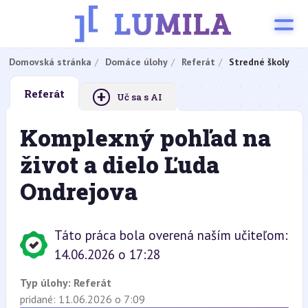
Domovská stránka
Domáce úlohy
Referát
Stredné školy
+
Referát
Uč sa s AI
Komplexný pohľad na
život a dielo Ľuda
Ondrejova
Táto práca bola overená naším učiteľom:
14.06.2026 o 17:28
Typ úlohy:
Referát
pridané: 11.06.2026 o 7:09