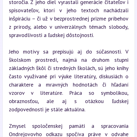
storočia. Z jeho diel vyrastali generácie čitateľov i 
spisovateľov, ktorí v jeho textoch nachádzali 
inšpiráciu – či už v bezprostrednej prizme príbehov 
z prírody, alebo v univerzálnych témach slobody, 
spravodlivosti a ľudskej dôstojnosti.
Jeho motívy sa prepisujú aj do súčasnosti. V 
školskom prostredí, najmä na druhom stupni 
základných škôl či stredných školách, sú jeho knihy 
často využívané pri výuke literatúry, diskusiách o 
charaktere a mravných hodnotách či hľadaní 
vzorov v literatúre. Práca so symbolikou, 
obraznosťou, ale aj s otázkou ľudskej 
zodpovednosti je stále aktuálna.
Zmysel spoločenskej pamäti a spracovania 
Ondrejovovho odkazu spočíva práve v odvahe 