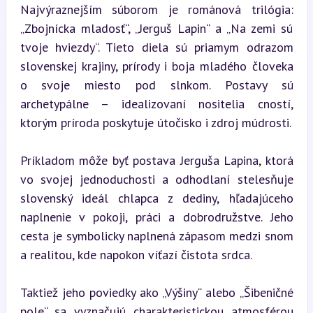
Najvýraznejším súborom je románová trilógia: 
„Zbojnícka mladosť“, „Jerguš Lapin“ a „Na zemi sú 
tvoje hviezdy“. Tieto diela sú priamym odrazom 
slovenskej krajiny, prírody i boja mladého človeka 
o svoje miesto pod slnkom. Postavy sú 
archetypálne – idealizovaní nositelia cností, 
ktorým príroda poskytuje útočisko i zdroj múdrosti.
Príkladom môže byť postava Jerguša Lapina, ktorá 
vo svojej jednoduchosti a odhodlaní stelesňuje 
slovenský ideál chlapca z dediny, hľadajúceho 
naplnenie v pokoji, práci a dobrodružstve. Jeho 
cesta je symbolicky naplnená zápasom medzi snom 
a realitou, kde napokon víťazí čistota srdca.
Taktiež jeho poviedky ako „Výšiny“ alebo „Šibeničné 
pole“ sa vyznačujú charakteristickou atmosférou 