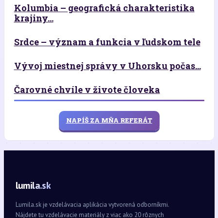
Kolumbia – geografická charakteristika
krajiny...
Srdce – význam a funkcia v ľudskom tele
Vývoj miestnej správy v Uhorsku počas...
Čarovné chvíle v živote človeka
NAPÍŠ ZA MŇA REFERÁT
lumila.sk
Lumila.sk je vzdelávacia aplikácia vytvorená odborníkmi.
Nájdete tu vzdelávacie materiály z viac ako 20 rôznych