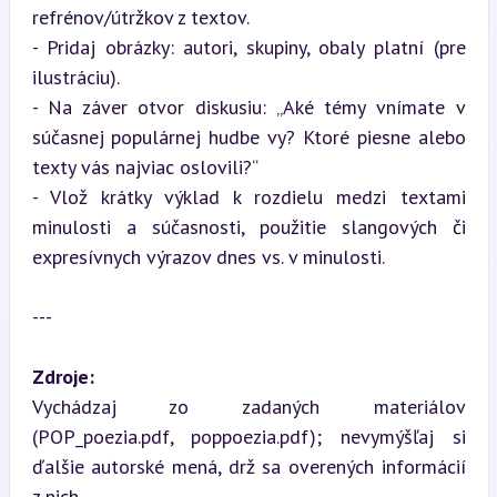
refrénov/útržkov z textov.

- Pridaj obrázky: autori, skupiny, obaly platní (pre 
ilustráciu).

- Na záver otvor diskusiu: „Aké témy vnímate v 
súčasnej populárnej hudbe vy? Ktoré piesne alebo 
texty vás najviac oslovili?“

- Vlož krátky výklad k rozdielu medzi textami 
minulosti a súčasnosti, použitie slangových či 
expresívnych výrazov dnes vs. v minulosti.
---
Zdroje:
Vychádzaj zo zadaných materiálov 
(POP_poezia.pdf, poppoezia.pdf); nevymýšľaj si 
ďalšie autorské mená, drž sa overených informácií 
z nich.