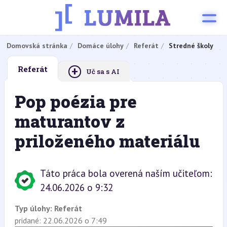
Domovská stránka
Domáce úlohy
Referát
Stredné školy
+
Referát
Uč sa s AI
Pop poézia pre
maturantov z
priloženého materiálu
Táto práca bola overená naším učiteľom:
24.06.2026 o 9:32
Typ úlohy:
Referát
pridané: 22.06.2026 o 7:49