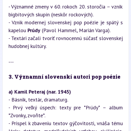
- Významné zmeny v 60. rokoch 20. storočia – vznik 
bigbítových skupín (neskôr rockových).

- Vznik modernej slovenskej pop poézie je spätý s 
kapelou 
Prúdy
 (Pavol Hammel, Marián Varga).  

- Textári začali tvoriť rovnocennú súčasť slovenskej 
hudobnej kultúry.
---
3. Významní slovenskí autori pop poézie
a) Kamil Peteraj (nar. 1945)
- Básnik, textár, dramaturg.

- Prvý veľký úspech: texty pre *Prúdy* – album 
*Zvonky, zvoňte*.  

- Prispel k zbaveniu textov gýčovitosti, vnáša tému 