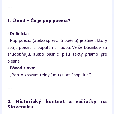
---
1. Úvod – Čo je pop poézia?
- 
Definícia:
  Pop poézia (alebo spievaná poézia) je žáner, ktorý 
spája poéziu a populárnu hudbu. Verše básnikov sa 
zhudobňujú, alebo básnici píšu texty priamo pre 
piesne.  

- 
Pôvod slova:
  „Pop“ = zrozumiteľný ľudu (z lat. *populus*).
---
2. Historický kontext a začiatky na 
Slovensku