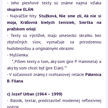
- Jeho piesňové texty sú známe najmä vďaka 
skupine ELÁN
.

- Najväčšie hity: 
Stužková, Nie sme zlí, Ak nie si 
moja, Kráľovná bielych tenisiek, Smrtka na 
pražskom orloji
.

- Texty sú výstižné, majú umeleckú skratku bez 
zbytočných slov, vyznačuje sa prirodzenou 
hudobnosťou a originálnymi obrazmi.  

- Myšlienka:  

    *„Píšem texty o tom, aký som (pre P. Hammela) a 
aký by som chcel byť (pre Elán).“*  

- V súčasnosti známy z rozhlasovej relácie 
Pálenica 
B. Filana
.
c) Jozef Urban (1964 – 1999)
- Básnik, textár, predstaviteľ modernej reflexívnej 
poézie.
