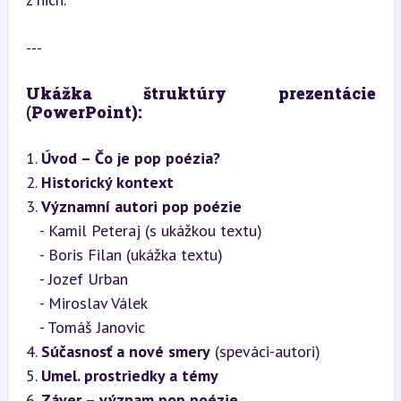
---
Ukážka štruktúry prezentácie 
(PowerPoint):
1. 
Úvod – Čo je pop poézia?
2. 
Historický kontext
3. 
Významní autori pop poézie
   - Kamil Peteraj (s ukážkou textu)

   - Boris Filan (ukážka textu)

   - Jozef Urban

   - Miroslav Válek

   - Tomáš Janovic

4. 
Súčasnosť a nové smery
 (speváci-autori)

5. 
Umel. prostriedky a témy
6. 
Záver – význam pop poézie