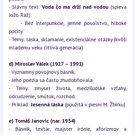
- Slávny text: 
Voda čo ma drží nad vodou
 (spieva 
Jožo Ráž):  

    - Bez interpunkcie, jemné posolstvo, hlboké 
pocity.

- Témy: láska, sklamanie, existenciálne otázky (kvôli 
mladému veku citlivá generácia).
d) Miroslav Válek (1927 – 1991)
- Významný povojnový básnik.

- Jeho poézia sa často zhudobňovala.  

- Témy: zmysel života, medziľudské vzťahy, 
odcudzenie, smútok, rozchod.

- Príklad: 
Jesenná láska
 (použitá v piesni M. Žbirku).
e) Tomáš Janovic (nar. 1934)
- Básnik, textár, majster irónie, aforizmov a 