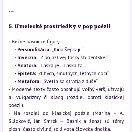
---
5. Umelecké prostriedky v pop poézii
- Bežné básnické figúry:  

    - 
Personifikácia:
 „Kiná šepkajú“ 

    - 
Inverzia:
 „Z bojazlivej lásky študentskej“

    - 
Anafora:
 „Láska je... Láska tá...“

    - 
Epitetá:
 „dlhých, smutných, letných nocí“

    - 
Metafora:
 „Svetlá sa stratia z duše“

- Moderné texty často obsahujú voľný verš, užívajú 
aj vulgarizmy či slang (rozdiel oproti klasickej 
poézii).

- Na rozdiel od klasickej poézie (Marína – A. 
Sládkovič, Ján Smrek – Básnik a žena) sú témy 
piesní často civilné, zo života človeka dneška.