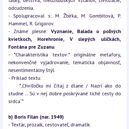
lásky, detstva, medziľudských vzťahov, civilizácie, 
odcudzenia.

- Spolupracoval s: M. Žbirka, M. Gombitová, P. 
Hammel, R. Grigorov.

- Známe piesne: 
Vyznanie, Balada o poľných 
kvietkoch, Horehronie, V slepých uličkách, 
Fontána pre Zuzanu
.

- *Charakteristika textov:* originálne metafory, 
nekonvenčné vyjadrovanie, tematická objavnosť, 
nesentimentálny štýl.

- Príklad textu:  

    *„Chvíľočku mi čítaj z dlane / Nazri ako do 
studne ... Sú v nej dobre poskrývané tiché cesty do 
srdca“*
b) Boris Filan (nar. 1949)
- Textár, prozaik, cestovateľ, dramatik.
