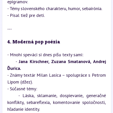
epigramov.

- Témy slovenského charakteru, humor, sebairónia.

- Písal tiež pre deti.
---
4. Moderná pop poézia
- Mnohí speváci si dnes píšu texty sami:  

    - 
Jana Kirschner, Zuzana Smatanová, Andrej 
Ďurica.
- Známy textár Milan Lasica – spolupráce s Petrom 
Lipom (džez).

- Súčasné témy:  

    - Láska, sklamanie, dospievanie, generačné 
konflikty, sebareflexia, komentovanie spoločnosti, 
hľadanie identity.